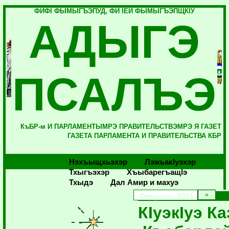
ФИФI ФЫМЫГЪЭПУД, ФИ IЕЙ ФЫМЫГЪЭПЩКIУ
АДЫГЭ
ПСАЛЪЭ
КъБР-м И ПАРЛАМЕНТЫМРЭ ПРАВИТЕЛЬСТВЭМРЭ Я ГАЗЕТ
ГАЗЕТА ПАРЛАМЕНТА И ПРАВИТЕЛЬСТВА КБР
Нэхъыщхьэхэр
Лэжьакlуэхэр
Тхыгъэхэр
Хъыбарегъащlэ
Тхыдэ
Дал Амир и махуэ
Февраль, 2021
КIуэкIуэ К