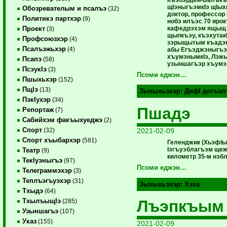
щIэныгъэмкIэ щIыхь
Обозревателым и псалъэ
(32)
доктор, профессор
Политикэ партхэр
(9)
нобэ илъэс 70 иро
кафедрэхэм ящыщ 
Проект
(3)
щыпкъэу, къэхутакIу
Профсоюзхэр
(4)
зэрыщытым къадэкI
Псалъэжьхэр
(4)
абы Егъэджэныгъэ
хъумэнымкIэ, Лэжь
Псапэ
(58)
узыншагъэр хъумэн
ПсэукIэ
(3)
Псоми еджэн…
Пшыхьхэр
(152)
ПщIэ
(13)
Зыхыхьэхэр:
ДифI догъэл
ПэкIухэр
(34)
Пшадэ
Репортаж
(7)
Сабийхэм факъыхуеджэ
(2)
Спорт
2021-02-09
(32)
Спорт хъыбархэр
(581)
Геленджик (ХьэфIы
Iэгъуэблагъэм щеж
Театр
(9)
километр 35-м нэбл
ТекIуэныгъэ
(97)
Псоми еджэн…
Телеграммэхэр
(3)
Теплъэгъуэхэр
(31)
Зыхыхьэхэр:
Хэха
Тхыдэ
(64)
Лъэпкъым
ТхылъыщIэ
(285)
Узыншагъэ
(107)
Указ
(155)
2021-02-09