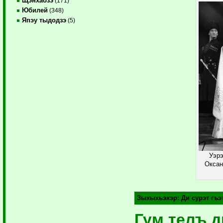
Щэнхабзэ
(171)
Юбилей
(348)
Япэу тыдодзэ
(5)
Уэрэ
Оксан
Зыхыхьэхэр:
Ди сурэт гъ
Гум телъ 