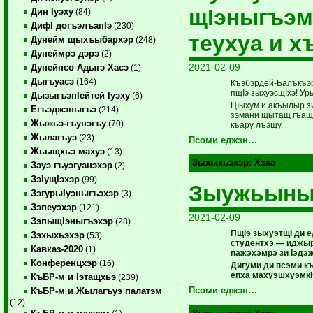
щIэныгъэм
Дин Iуэху
(84)
ДифI догъэлъапIэ
(230)
теухуа и х
Дунейм щыхъыбархэр
(248)
Дунеймрэ дэрэ
(2)
2021-02-09
Дунейпсо Адыгэ Хасэ
(1)
Дыгъуасэ
(164)
Къэбэрдей-Балъкъэры
пщIэ зыхуэсщIхэ! Ур
ДызыгъэпIейтей Iуэху
(6)
ЦIыхум и акъылыр з
Егъэджэныгъэ
(214)
зэмани щытащ гъащIэ
Жыжьэ-гъунэгъу
(70)
къару лъэщу.
Жылагъуэ
(23)
Псоми еджэн…
Жьыщхьэ махуэ
(13)
Зыхыхьэхэр:
Хэха
Зауэ гъуэгуанэхэр
(2)
ЗэIущIэхэр
(99)
Зыужьыны
ЗэгурыIуэныгъэхэр
(3)
Зэпеуэхэр
(121)
2021-02-09
ЗэпыщIэныгъэхэр
(28)
ПщIэ зыхуэтщI ди 
Зэхыхьэхэр
(53)
студентхэ — иджыр
Кавказ-2020
(1)
пажэхэмрэ зи Iэдэж
Конференцхэр
(16)
Дигуми ди псэми к
епха махуэшхуэмкI
КъБР-м и Iэтащхьэ
(239)
Псоми еджэн…
КъБР-м и Жылагъуэ палатэм
(12)