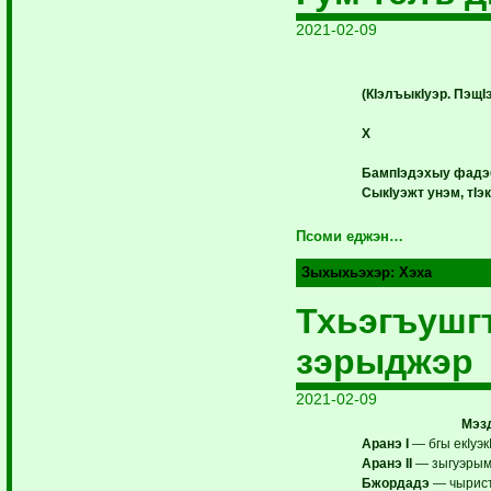
2021-02-09
(КIэлъыкIуэр. ПэщI
X
БампIэдэхыу фадэ
СыкIуэжт унэм, тIэк
Псоми еджэн…
Зыхыхьэхэр:
Хэха
Тхьэгъушг
зэрыджэр
2021-02-09
Мэз
Аранэ I
— бгы екIуэк
Аранэ II
— зыгуэрым и
Бжордадэ
— чырист