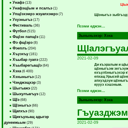
Унафэ
(13)
ЦIы
УнафэщIым и псалъэ
(1)
УпщIэхэмрэ жэуапхэмрэ
(7)
ЩIэныгъэ зыбгъэдэ
Ухуэныгъэ
(17)
Фестиваль
(36)
Псоми еджэн…
Футбол
(515)
Зыхыхьэхэр:
Хэха
ФщIэн папщIэ
(11)
Фэ фщIэрэ
(8)
ЩIалэгъуа
Фэеплъ
(204)
Хъуэхъу
(181)
2021-02-09
Хъыбар гуапэ
(222)
Ди къэралым и щIы
ХъыбарегъащIэ
(64)
щIэныгъэм зегъэуж
Хэха
(6 400)
ехъулIэныгъэхэр к
епхащ Урысей щIэн
Хэхыныгъэ
(12)
апхуэдэуи щIэныгъ
Чэнджэщхэр
(3)
куууэ хэшэным.
Шыгъажэ
(22)
Псоми еджэн…
Шыхулъагъуэ
(12)
ЩIэ
(68)
Зыхыхьэхэр:
Хэха
ЩIэныгъэ
(66)
Гъуазджэм
Щапхъэ
(90)
Щикъухьащ адыгэр
2021-02-09
дунеижьым
(29)