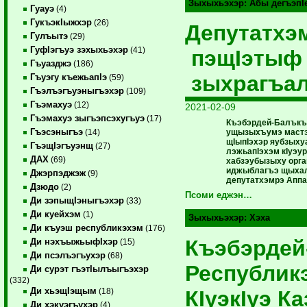
Зыхыхьэхэр:
Абы дегъэпI
Гуауэ
(4)
ГукъэкIыжхэр
(26)
Депутатхэ
Гулъытэ
(29)
ГуфIэгъуэ зэхыхьэхэр
(41)
пэщIэтыф
Гъуазджэ
(186)
зыхрагъа
Гъуэгу къежьапIэ
(59)
Гъэлъэгъуэныгъэхэр
(109)
Гъэмахуэ
(12)
2021-02-09
Гъэмахуэ зыгъэпсэхугъуэ
(17)
Къэбэрдей-Балъкъ
Гъэсэныгъэ
ущызыхъумэ мастэ
(14)
щIыпIэхэр яубзыху
ГъэщIэгъуэнщ
(27)
лэжьапIэхэм кIуэур
ДАХ
(69)
хабзэубызыху орга
иджыблагъэ щыхал
Джэрпэджэж
(9)
депутатхэмрэ Аппа
Дзюдо
(2)
Псоми еджэн…
Ди зэпыщIэныгъэхэр
(33)
Ди куейхэм
(1)
Зыхыхьэхэр:
Хэха
Ди къуэш республикэхэм
(176)
Къэбэрдей
Ди нэхъыжьыфIхэр
(15)
Ди псэлъэгъухэр
(68)
Республикэ
Ди сурэт гъэтIылъыгъэхэр
(332)
Ди хьэщIэщым
КIуэкIуэ К
(18)
Ди хэкуэгъухэр
(4)