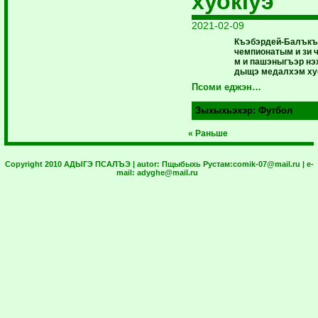
хуокIуэ
2021-02-09
Къэбэрдей-Балъкъ
чемпионатым и зи 
м и пашэныгъэр нэ
дыщэ медалхэм хуо
Псоми еджэн…
Зыхыхьэхэр:
Футбол
« Раньше
Copyright 2010 АДЫГЭ ПСАЛЪЭ | autor:
Пщыбыхь Рустам:
comik-07@mail.ru
| e-
mail:
adyghe@mail.ru