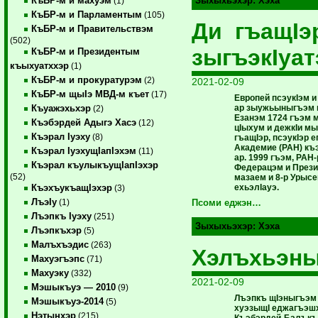
КъБР-м и махуэм
Зыхыхьэхэр:
Хэха
(1)
КъБР-м и Парламентым
(105)
Ди гъащIэ
КъБР-м и Правительствэм
(502)
зыгъэкIуат
КъБР-м и Президентым
къыхуатххэр
(1)
КъБР-м и прокуратурэм
(2)
2021-02-09
КъБР-м щыIэ МВД-м къет
(17)
Европей псэукIэм 
ар зыужьыныгъэм и
Къуажэхьхэр
(2)
Езанэм 1724 гъэм м
Къэбэрдей Адыгэ Хасэ
(12)
цIыхум и дежкIи мы
Къэрал Iуэху
(8)
гъащIэр, псэукIэр 
Академие (РАН) к
Къэрал IуэхущIапIэхэм
(11)
ар. 1999 гъэм, РАН
Къэрал къулыкъущIапIэхэр
Федерацэм и През
(52)
мазаем и 8-р Урыс
ехьэлIауэ.
КъэхъукъащIэхэр
(3)
ЛъэIу
(1)
Псоми еджэн…
Лъэпкъ Iуэху
(251)
Зыхыхьэхэр:
Хэха
Лъэпкъхэр
(5)
Малъхъэдис
(263)
Хэлъхьэны
Махуэгъэпс
(71)
Махуэку
(332)
2021-02-09
Мэшыкъуэ — 2010
(9)
Лъэпкъ щIэныгъэм
Мэшыкъуэ-2014
(5)
хуэзыщI еджагъэшх
Нэтынхэр
(215)
Къэбэрдей-Балъкъ