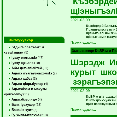
Къэбэрде
щIэныгъэл
2021-02-09
Къэбэрдей-Балъкъэ
Правительствэм и 
щIэныгъэлI ныбжьы
щIэныгъэм и махуэм
Зытеухуахэр
Псоми еджэн…
"Адыгэ псалъэм" и
Зыхыхьэхэр:
КъБР-м и Пр
хьэщIэщым
(5)
Iуэху еплъыкIэ
(47)
Шэрэдж И
Iуэху щхьэпэ
(10)
Абы дегъэпIейтей
(82)
курыт шк
Адыгэ лъагъуэжьхэмкIэ
(2)
Адыгэ хабзэ
(3)
зэрагъэп
Адыгэ цIэрыIуэхэр
(4)
Адыгэбзэм и махуэм
2021-02-09
ирихьэлIэу
(11)
КъБР-м и Iэтащхьэ 
Адыгэбзэр ядж
(4)
Ищхъэрэ къуажэм.
щиIэ напэкIуэцIым
Банк Iуэхухэр
(28)
Псоми еджэн…
БэнэкIэ хуит
(2)
Гу зылъытапхъэ
(213)