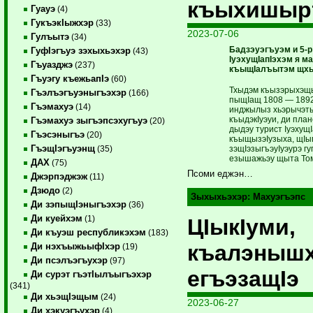
къыхишыр
Гуауэ
(4)
ГукъэкIыжхэр
(33)
2023-07-06
Гулъытэ
(34)
Бадзэуэгъуэм и 5-р
ГуфIэгъуэ зэхыхьэхэр
(43)
IуэхущIапIэхэм я ­м
Гъуазджэ
(237)
къыщIалъытэм щхьэ
Гъуэгу къежьапIэ
(60)
Тхыдэм къызэрыхэ­щы­
Гъэлъэгъуэныгъэхэр
(166)
пыщIащ 1808 — 1892
Гъэмахуэ
(14)
инджы­лыз хьэрычэт
къыдэкIуэуи, ди пла
Гъэмахуэ зыгъэпсэхугъуэ
(20)
дыдэу турист IуэхущI
Гъэсэныгъэ
(20)
къыщызэIузыха, щIы­
ГъэщIэгъуэнщ
зэщIэзыгъэуIуэурэ г
(35)
езышажьэу щыта Тома
ДАХ
(75)
Псоми еджэн…
Джэрпэджэж
(11)
Дзюдо
(2)
Зыхыхьэхэр:
Махуэгъэпс
Ди зэпыщIэныгъэхэр
(36)
Ди куейхэм
(1)
ЦIыкIуми,
Ди къуэш республикэхэм
(183)
къалэныш
Ди нэхъыжьыфIхэр
(19)
Ди псэлъэгъухэр
(97)
егъэзащIэ
Ди сурэт гъэтIылъыгъэхэр
(341)
Ди хьэщIэщым
(24)
2023-06-27
Ди хэкуэгъухэр
(4)