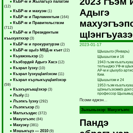
2023 гъэм 
КъБР-м и Жылагъуэ палатэм
(12)
Адыгэ
КъБР-м и махуэм
(1)
КъБР-м и Парламентым
(164)
махуэгъэп
КъБР-м и Правительствэм
(712)
щIэнгъуазэ
КъБР-м и Президентым
къыхуатххэр
(3)
КъБР-м и прокуратурэм
2023-01-17
(2)
КъБР-м щыIэ МВД-м къет
(22)
ЩIышылэ (Январь)
Къуажэхьхэр
(2)
ЩIышылэм и 16
Къэбэрдей Адыгэ Хасэ
1943 гъэм къалъхуа
(12)
телъыджэ УФ-м щIыхь
Къэрал Iуэху
(10)
АР-м и цIыхубэ артис
Къэрал IуэхущIапIэхэм
(11)
Ким.
Къэрал къулыкъущIапIэхэр
ЩIышылэм и 24
(59)
1953 гъэм къалъхуа
КъэхъукъащIэхэр
щIэныгъэхэмкIэ докт
(3)
профессор Щыхьмыр
ЛъэIу
(1)
Псоми еджэн…
Лъэпкъ Iуэху
(292)
Лъэпкъхэр
(5)
Зыхыхьэхэр:
Махуэгъэпс
Малъхъэдис
(372)
Махуэгъэпс
(84)
Пандэ
Махуэку
(381)
Мэшыкъуэ — 2010
(9)