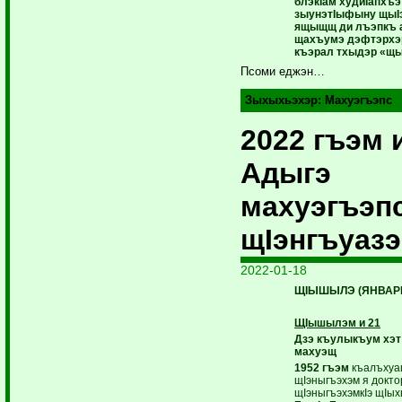
блэкIам худиIапхъэ
зыунэтIыфыну щыI
ящыщщ ди лъэпкъ 
щахъумэ дэфтэрхэр
къэрал тхыдэр «щы
Псоми еджэн…
Зыхыхьэхэр:
Махуэгъэпс
2022 гъэм 
Адыгэ
махуэгъэп
щIэнгъуазэ
2022-01-18
ЩIЫШЫЛЭ (ЯНВАР
ЩIышылэм и 21
Дзэ къулыкъум хэт
махуэщ
1952 гъэм
къалъхуа
щIэныгъэхэм я докто
щIэныгъэхэмкIэ щIыхь