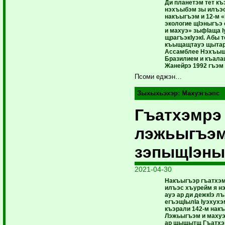
Ди планетэм тет къ
нэхъыбэм зы илъэ
накъыгъэм и 12-м 
экологие щIэныгъэ
и махуэ» зыфIаща 
щрагъэкIуэкI. Абы 
къыщащтауэ щытар
Ассамблее Нэхъыщх
Бразилием и къала
Жанейрэ 1992 гъэм
Псоми еджэн…
Зыхыхьэхэр:
Махуэгъэпс
Гъатхэмрэ
лэжьыгъэм
зэпыщIэны
2021-04-30
Накъыгъэр гъатхэм
илъэс хъурейм я н
ауэ ар ди дежкIэ л
егъэщIылIа Iуэхухэ
къэрали 142-м накъ
Лэжьыгъэм и махуэу
ар щыщытщ Гъатхэ