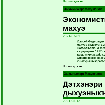
Псоми еджэн…
Зыхыхьэхэр:
Махуэгъэпс
Экономист
махуэ
2021-07-01
Урысей Федерацэм
махуэр бадзэуэгъуэ
щагъэлъапIэ. И зэф
хъуар ирапх 1917 г
дыдэм ирихьэлIэу,
ФинансхэмкIэ цIых
къызэрыщызэрагъэ
Псоми еджэн…
Зыхыхьэхэр:
Махуэгъэпс
Дэтхэнэри
дыхуэнык
2021-05-12