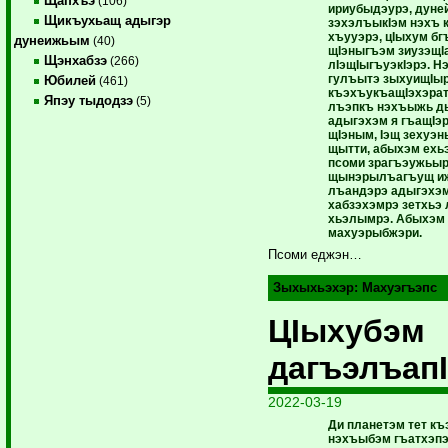
Щапхъэ
(106)
ириубыдэурэ, дуне
Щикъухьащ адыгэр
зэхэлъыкIэм нэхъ к
хъууэрэ, цIыхум б
дунеижьым
(40)
щIэныгъэм зиузэщI
Щэнхабзэ
(266)
лIэщIыгъуэкIэрэ. 
гулъытэ зыхуищIы
Юбилей
(461)
къэхъукъащIэхэрат
Япэу тыдодзэ
(5)
лъэпкъ нэхъыжь 
адыгэхэм я гъащIэ
щIэным, Iэщ зехуэн
щытти, абыхэм ехьэ
псоми зрагъэужьырт
щынэрылъагъущ и
лъандэрэ адыгэхэм
хабзэхэмрэ зетхьэ
хьэлымрэ. Абыхэм
махуэрыбжэри.
Псоми еджэн…
Зыхыхьэхэр:
Махуэгъэпс
ЦIыхубэм
дагъэлъап
2022-03-19
Ди планетэм тет къ
нэхъыбэм гъатхэпэ