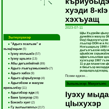
къриубыд
хуэди 8-кIэ
хэхъуащ
2023-07-11
ЩIы Хъурейм цIыхуу
дунейпсо махуэу (Wo
Зытеухуахэр
Day) ба­дзэуэгъуэм
лъы­тар ООН-м и А
"Адыгэ псалъэм" и
Нэхъыщхьэу 1990 г
хьэщIэщым
(5)
дыгъэгъазэм екIуэк
щIыкIхэм зэрыжаIэм
Iуэху еплъыкIэ
(57)
щIрагъэхьэлIам щх
Iуэху щхьэпэ
(13)
хуэхъуар 1987 гъэ
Абы дегъэпIейтей
(89)
11-р ди планетэм 
я бжыгъэр меларди 
Адыгэ лъагъуэжьхэмкIэ
(7)
рыщыщхьэдэхарщ.
Адыгэ хабзэ
(9)
Псоми еджэн…
Адыгэ цIэрыIуэхэр
(4)
Адыгэбзэм и махуэм
Зыхыхьэхэр:
Махуэгъэпс
ирихьэлIэу
(11)
Iуэху мыд
Адыгэбзэр ядж
(4)
Банк Iуэхухэр
(29)
цIыхухэр
БэнэкIэ хуит
(2)
Гу зылъытапхъэ
(217)