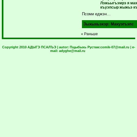
Лэжьыгъэмрэ я маху
къуэпсыр жыжьэ к
Псоми еджэн…
Зыхыхьэхэр:
Махуэгъэпс
« Раньше
Copyright 2010 АДЫГЭ ПСАЛЪЭ | autor:
Пщыбыхь Рустам:
comik-07@mail.ru
| e-
mail:
adyghe@mail.ru