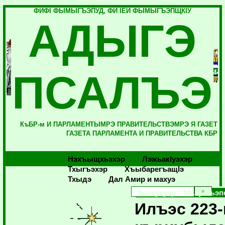
ФИФI ФЫМЫГЪЭПУД, ФИ IЕЙ ФЫМЫГЪЭПЩКIУ
АДЫГЭ
ПСАЛЪЭ
КъБР-м И ПАРЛАМЕНТЫМРЭ ПРАВИТЕЛЬСТВЭМРЭ Я ГАЗЕТ
ГАЗЕТА ПАРЛАМЕНТА И ПРАВИТЕЛЬСТВА КБР
Нэхъыщхьэхэр
Лэжьакlуэхэр
Тхыгъэхэр
Хъыбарегъащlэ
Тхыдэ
Дал Амир и махуэ
Зытеухуар 'Махуэгъэп
Илъэс 223