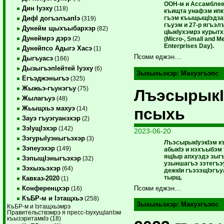
ООН-м и Ассамбле
Дин Iуэху
(118)
къищта унафэм ипкъ
гъэм къы­щыщIэдза
ДифI догъэлъапIэ
(319)
гъуэм и 27-р ягъэлъ
Дунейм щыхъыбархэр
(82)
цIыкIухэмрэ курытх
Дунеймрэ дэрэ
(2)
(Micro-, Small and M
Enterprises Day).
Дунейпсо Адыгэ Хасэ
(1)
Псоми еджэн…
Дыгъуасэ
(166)
ДызыгъэпIейтей Iуэху
(6)
Зыхыхьэхэр:
Махуэгъэпс
Егъэджэныгъэ
(325)
Жыжьэ-гъунэгъу
(75)
ЛъэсырыкI
Жылагъуэ
(48)
Жьыщхьэ махуэ
псыхь
(14)
Зауэ гъуэгуанэхэр
(2)
ЗэIущIэхэр
(142)
2023-06-20
ЗэгурыIуэныгъэхэр
(3)
ЛъэсырыкIуэкIэм 
Зэпеуэхэр
(149)
абыкIэ и нэхъыбэм 
ящIыр апхуэдэ зыгъ
ЗэпыщIэныгъэхэр
(32)
узыншагъэ зэ­тегъэ
Зэхыхьэхэр
(64)
дежкIи гъэзэщIэгъу
тырщ.
Кавказ-2020
(1)
Конференцхэр
Псоми еджэн…
(16)
КъБР-м и Iэтащхьэ
(258)
Зыхыхьэхэр:
Махуэгъэпс
КъБР-м и Iэтащхьэмрэ
Правительствэмрэ я пресс-IэухущIапIэм
къызэритамкIэ (18)