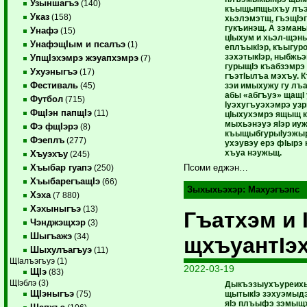
Узыншагъэ
(140)
къыщыпщыхъу лъэ
Указ
(158)
хьэлэмэтщ, гъэщIэ
гукъинэщ. А зэман
Унафэ
(15)
цIыхум и хьэл-щэны
УнафэщIым и псалъэ
(1)
еплъыкIэр, къыгур
зэхэтыкIэр, ныбжь
УпщIэхэмрэ жэуапхэмрэ
(7)
гурыщIэ къабзэмрэ
Ухуэныгъэ
(17)
гъэтIылъа мэхъу. 
Фестиваль
зэи имыхужу гу лъа
(45)
абы «абгъуэ» щащI
Футбол
(715)
Iуэхугъуэхэмрэ узр
ФщIэн папщIэ
(11)
цIыхухэмрэ ящыщ к
мыхьэнэуэ яIэр иу
Фэ фщIэрэ
(8)
къыщыбгурыIуэжыр
Фэеплъ
(277)
ухэувэу ерэ фIырэ 
хъуа нэужьщ.
Хъуэхъу
(245)
Хъыбар гуапэ
Псоми еджэн…
(250)
ХъыбарегъащIэ
(66)
Зыхыхьэхэр:
Махуэгъэпс
Хэха
(7 880)
Хэхыныгъэ
(13)
Гъатхэм и 
Чэнджэщхэр
(3)
Шыгъажэ
(34)
щхъуантIэ
Шыхулъагъуэ
(11)
ЩIалъэгъуэ (1)
2022-03-19
ЩIэ
(83)
ЩIэблэ (3)
Дыкъэзыухъуреихь
ЩIэныгъэ
щытыкIэ зэхуэмыд
(75)
яIэ плъыфэ зэмыщх