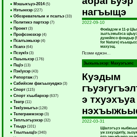
абрагъуэр
Мэшыкъуэ-2014
(5)
нагъыщэ
Нэтынхэр
(227)
Обозревателым и псалъэ
(33)
2022-09-10
Политикэ партхэр
(7)
Проект
(3)
ФокIадэм и 11-р ЦIы
зылъэмыIэса щIыу
Профсоюзхэр
(4)
дунейпсо фондыр (W
Псалъэжьхэр
(4)
for Nature) къыщы
махуэщ.
Псапэ
(64)
ПсэукIэ
(3)
Псоми еджэн…
Пшыхьхэр
(176)
Зыхыхьэхэр:
Махуэгъэпс
ПщIэ
(13)
ПэкIухэр
(43)
Куэдым
Репортаж
(7)
Сабийхэм факъыхуеджэ
(3)
гъуэгугъэ
Спорт
(115)
Спорт хъыбархэр
(637)
э тхуэхъуа
Театр
(11)
нэхъыжьы
ТекIуэныгъэ
(128)
Телеграммэхэр
(3)
Теплъэгъуэхэр
(32)
2022-03-31
Тхыдэ
(101)
ЩIалэгъуэ ныбжьым
ТхылъыщIэ
уи зэхуэдитIу, з
(340)
плъэмыкIынрэ щым