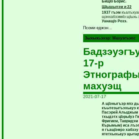
БищIо Борис.
ЩIышылэм и 22
1937 гъэм
къалъхуа
щэнхабзэмкIэ щIыхь з
УанащIэ Розэ.
Псоми еджэн…
Зыхыхьэхэр:
Махуэгъэпс
Бадзэуэгъ
17-р
Этнографы
махуэщ
2021-07-17
А щIэныгъэр япэ д
къытезыгъэхьауэ 
Пасэрей Алыджым
тхыдэтх цIэрыIуэ Г
Фригием, Тавридэм
Кърымым) иса лъэ
я гъащIэмрэ хабзэу
ятетхыхьауэ щытар