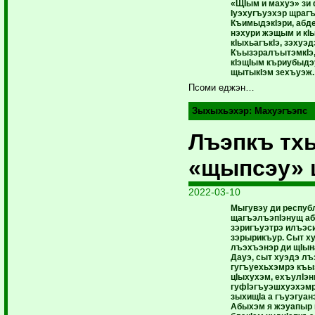
«ЩIым и махуэ» зи
Iуэхугъуэхэр щрагъэ
КъимыдэкIэри, абд
нэхури жэщым и кIы
кIыхьагъкIэ, зэхуэ
КъызэралъытэмкIэ,
кIэщIым къриубыдэ
щытыкIэм зехъуэж.
Псоми еджэн…
Зыхыхьэхэр:
Махуэгъэпс
Лъэпкъ тх
«щыпсэу» 
2022-03-10
Мыгувэу ди респуб
щагъэлъэпIэнущ а
зэригъуэтрэ илъэс
зэрырикъур. Сыт х
лъэхъэнэр ди щIын
Дауэ, сыт хуэдэ л
гугъуехьхэмрэ къы
цIыхухэм, ехъулIэ
гуфIэгъуэшхуэхэмр
зыхищIа а гъуэгуа
Абыхэм я жэуапыр