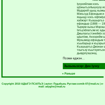
Iузуняйлам нэхъ
щIэныгъэлIышхуэу ис
Мударей щыщ хьэжы
Мэкъсуд Ефэндым и 
ящыщу нэхъ ефIэкIу
хабжэрт Къашыргъэ
ефэндыр (1888 — 19
Тыркум хыхьэ Мэрэш
Iэгъуэблагъэм ис ады
ДжылахъстэнейкIэ з
щIыпIэм, Анзорейм 
Мухьэмэд ефэндым т
хъыбарыр и къуэры
Къашыргъэ Джэнан 
тхыгъэу къытхуигъэ
дывдэгуэшэнщ.
Псоми еджэн…
Зыхыхьэхэр:
Дин Iуэху
« Раньше
Copyright 2010 АДЫГЭ ПСАЛЪЭ | autor:
Пщыбыхь Рустам:
comik-07@mail.ru
| e-
mail:
adyghe@mail.ru