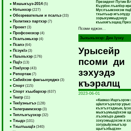
Президент Путин В
Мэшыкъуэ-2014
(5)
КъурIэн лъапIэр ир
Нэтынхэр
(227)
Муслъымэнхэм пщI
тхылъыр игъэпуду
Обозревателым и псалъэ
(33)
зэрыхуимыдэнур
Политикэ партхэр
(7)
къыхигъэщащ През
Проект
(3)
Псоми еджэн…
Профсоюзхэр
(4)
Зыхыхьэхэр:
Дин Iуэху
Псалъэжьхэр
(4)
Псапэ
(64)
Урысейр
ПсэукIэ
(3)
Пшыхьхэр
(176)
псоми ди
ПщIэ
(13)
ПэкIухэр
(43)
зэхуэдэ
Репортаж
(7)
Сабийхэм факъыхуеджэ
(3)
къэралщ
Спорт
(115)
Спорт хъыбархэр
(637)
2023-06-01
Театр
(11)
«Кавказ Ищхъэрэм 
ТекIуэныгъэ
(128)
щIалэгъуалэр урыс
къэгъэтэджын, Iуэх
Телеграммэхэр
(3)
мыхъумыщIэхэм щ
Теплъэгъуэхэр
(32)
лъэпкърэ динкIэ
зэхуэмыдэхэм я зэ
Тхыдэ
(101)
зэгурыIуэныгъэр
ТхылъыщIэ
(340)
щыгъэбыдэн»