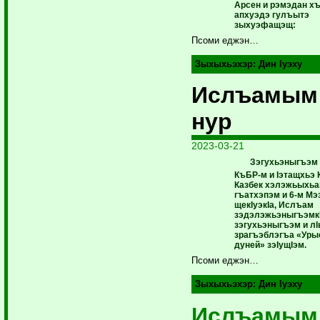
Арсен и рэмэдан хъ
апхуэдэ гулъытэ
зыхуэфащэщ:
Псоми еджэн…
Зыхыхьэхэр:
Дин Iуэху
Ислъамым
нур
2023-03-21
Зэгухьэныгъэм 
КъБР-м и Iэтащхьэ К
Казбек хэлэжьыхь
гъатхэпэм и 6-м Мэ
щекIуэкIа, Ислъам
зэдэлэжьэныгъэмкI
зэгухьэныгъэм и лI
зрагъэблэгъа «Ур
дуней» зэIущIэм.
Псоми еджэн…
Зыхыхьэхэр:
Дин Iуэху
Ислъамым