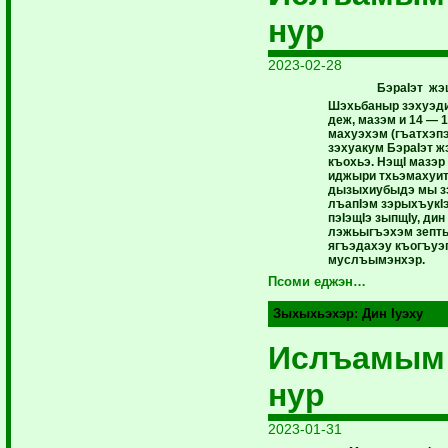
нур
2023-02-28
БэраIэт ж
Шэхьбаныр зэхуэд
деж, мазэм и 14 — 1
махуэхэм (гъатхэпэ
зэхуакум БэраIэт 
къохьэ. НэщI мазэ
иджыри тхьэмахуитI
дызыхиубыдэ мы з
лъапIэм зэрыхъукI
пэIэщIэ зыпщIу, дин
лэжьыгъэхэм зепт
ягъэдахэу къогъуэ
муслъымэнхэр.
Псоми еджэн…
Зыхыхьэхэр:
Дин Iуэху
Ислъамым
нур
2023-01-31