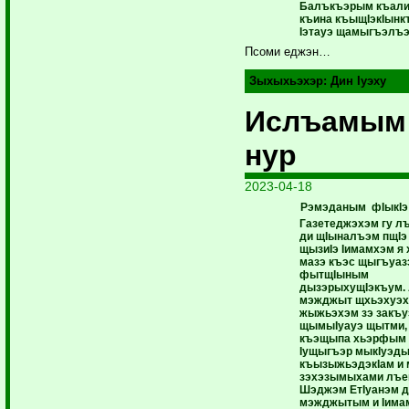
Балъкъэрым къали
къина къыщIэкIынк
Iэтауэ щамыгъэлъэ
Псоми еджэн…
Зыхыхьэхэр:
Дин Iуэху
Ислъамым
нур
2023-04-18
Рэмэданым фIыкIэ
Газетеджэхэм гу л
ди щIыналъэм пщIэ
щызиIэ Iимамхэм я 
мазэ къэс щыгъуаз
фытщIыным
дызэрыхущIэкъум.
мэжджыт щхьэхуэх
жыжьэхэм зэ закъуэ
щымыIуауэ щытми, 
къэщыпа хьэрфым 
Iущыгъэр мыкIуэды
къызыжьэдэкIам и
зэхэзымыхами лъе
Шэджэм ЕтIуанэм д
мэжджытым и Iимам