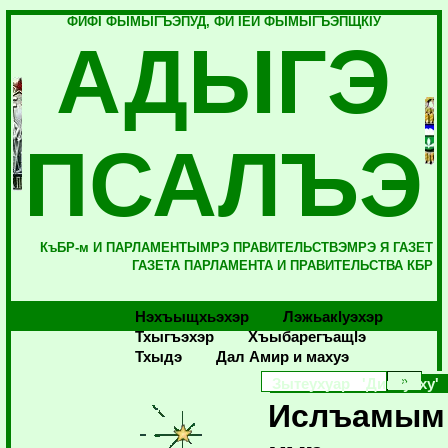
ФИФI ФЫМЫГЪЭПУД, ФИ IЕЙ ФЫМЫГЪЭПЩКIУ
АДЫГЭ
ПСАЛЪЭ
КъБР-м И ПАРЛАМЕНТЫМРЭ ПРАВИТЕЛЬСТВЭМРЭ Я ГАЗЕТ
ГАЗЕТА ПАРЛАМЕНТА И ПРАВИТЕЛЬСТВА КБР
Нэхъыщхьэхэр
Лэжьакlуэхэр
Тхыгъэхэр
Хъыбарегъащlэ
Тхыдэ
Дал Амир и махуэ
Зытеухуар 'Дин Iуэху'
Ислъамым