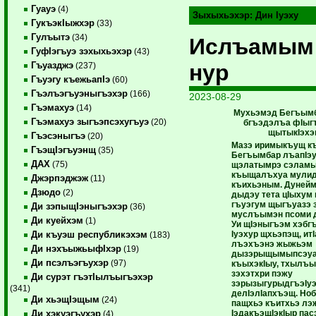
Гуауэ
(4)
Зыхыхьэхэр:
Дин Iуэху
ГукъэкIыжхэр
(33)
Гулъытэ
(34)
Ислъамым
ГуфIэгъуэ зэхыхьэхэр
(43)
нур
Гъуазджэ
(237)
Гъуэгу къежьапIэ
(60)
Гъэлъэгъуэныгъэхэр
(166)
2023-08-29
Гъэмахуэ
(14)
Мухьэмэд Бегъымб
Гъэмахуэ зыгъэпсэхугъуэ
(20)
бгъэдэлъа фIыг
щытыкIэхэ
Гъэсэныгъэ
(20)
Мазэ иримыкъущ к
ГъэщIэгъуэнщ
(35)
Бегъымбар лъапIэ
ДАХ
(75)
щэлатымрэ сэламы
къыщалъхуа мулид
Джэрпэджэж
(11)
къихьэным. Дунейм
Дзюдо
(2)
дыдэу тета цIыхум 
гъуэгум щыгъуазэ
Ди зэпыщIэныгъэхэр
(36)
муслъымэн псоми 
Ди куейхэм
(1)
Уи щIэныгъэм хэбг
Iуэхур щхьэпэщ, итI
Ди къуэш республикэхэм
(183)
лъэхъэнэ жыжьэм
Ди нэхъыжьыфIхэр
(19)
дызэрыщымыпсэу
Ди псэлъэгъухэр
(97)
къыхэкIыу, тхылъы
зэхэтхри пэжу
Ди сурэт гъэтIылъыгъэхэр
зэрызыгурыдгъэIу
(341)
делIэлIапхъэщ. Но
Ди хьэщIэщым
(24)
пащхьэ къитхьэ лэ
IэдакъэщIэкIыр па
Ди хэкуэгъухэр
(4)