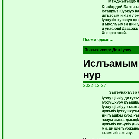
МэжджытыщIэ я
Къэбэрдей-Балъкъ
Iэтащхьэ КIуэкIуэ К
илъэсым и кIэм лэ
IуэхукIэ хуэзауэ щ
и Муслъымэн дин I
и унафэщI Дзасэжь
Хьэзрэталий.
Псоми еджэн…
Зыхыхьэхэр:
Дин Iуэху
Ислъамым
нур
2022-12-27
Зытеунахъуэр 
Iуэху цIыкIу ди гуг
Iуэхушхуэу къыщIи
Iуэху цIыкIуу къеж
иужькIэ Iуэхушхуэм
ди гъащIэм куэд къ
чэзум зыкъэдмыщI
иужькIэ икъукIэ ды
ми, ди щIегъуэжын
къимыкIы-жыну.