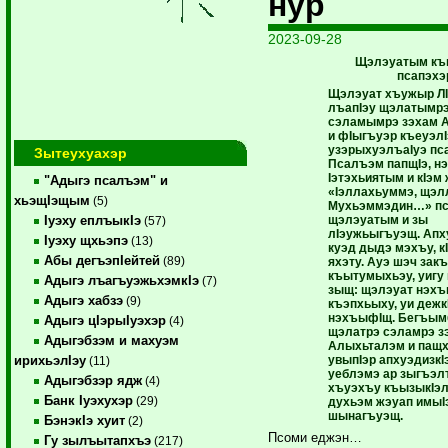
нур
2023-09-28
Щэлэуатым къ
псапэхэ
Щэлэуат хъужыр ЛI
лъапIэу щэлатымр
сэламымрэ зэхам 
и фIыгъуэр къеуэлI
узэрыхуэлъаIуэ пс
Зытеухуахэр
Псалъэм папщIэ, н
Iэтэхьиятым и кIэм 
"Адыгэ псалъэм" и
«Iэллахьуммэ, щэл
хьэщIэщым
(5)
Мухьэммэдин…» пс
щэлэуатым и зы
Iуэху еплъыкIэ
(57)
лIэужьыгъуэщ. Апх
Iуэху щхьэпэ
(13)
куэд дыдэ мэхъу, к
Абы дегъэпIейтей
(89)
яхэту. Ауэ шэч зак
къытумыхьэу, уигу
Адыгэ лъагъуэжьхэмкIэ
(7)
зыщ: щэлэуат нэх
Адыгэ хабзэ
(9)
къэпхьыху, уи дежк
нэхъыфIщ. Бегъым
Адыгэ цIэрыIуэхэр
(4)
щэлатрэ сэламрэ з
Адыгэбзэм и махуэм
Алыхьталэм и пащх
увыпIэр апхуэдизкI
ирихьэлIэу
(11)
уеблэмэ ар зыгъэл
Адыгэбзэр ядж
(4)
хъуэхъу къызыкIэ
Банк Iуэхухэр
(29)
духьэм жэуап имыI
шынагъуэщ.
БэнэкIэ хуит
(2)
Псоми еджэн…
Гу зылъытапхъэ
(217)