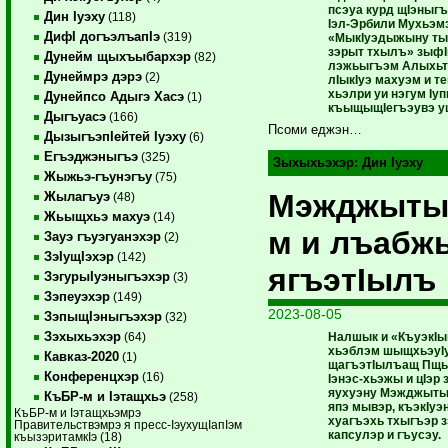
псэуа курд щIэныг
Дин Iуэху
(118)
Iэл-Эрбили Мухьэм
ДифI догъэлъапIэ
(319)
«МыкIуэдыжыну ты
зэрыт тхылъ» зыф
Дунейм щыхъыбархэр
(82)
лэжьыгъэм Алыхьт
Дунеймрэ дэрэ
(2)
лIыкIуэ махуэм и т
хьэлри уи нэгум Iуп
Дунейпсо Адыгэ Хасэ
(1)
къыщыщIегъэувэ ущ
Дыгъуасэ
(166)
Псоми еджэн…
ДызыгъэпIейтей Iуэху
(6)
Егъэджэныгъэ
(325)
Зыхыхьэхэр:
Дин Iуэху
Жыжьэ-гъунэгъу
(75)
Мэжджыты
Жылагъуэ
(48)
Жьыщхьэ махуэ
(14)
м и лъабж
Зауэ гъуэгуанэхэр
(2)
ЗэIущIэхэр
(142)
ягъэтIылъ
ЗэгурыIуэныгъэхэр
(3)
Зэпеуэхэр
(149)
2023-08-05
ЗэпыщIэныгъэхэр
(32)
Зэхыхьэхэр
Налшык и «КъуэкIы
(64)
хьэблэм шыщхьэуIу
Кавказ-2020
(1)
щагъэтIылъащ Пщы
Конференцхэр
(16)
Iэнэс-хьэжы и цIэр 
яухуэну Мэжджыты
КъБР-м и Iэтащхьэ
(258)
япэ мывэр, къэкIуэ
КъБР-м и Iэтащхьэмрэ
хуагъэхь тхы
гъэр 
Правительствэмрэ я пресс-IэухущIапIэм
капсулэр и гъусэу.
къызэритамкIэ (18)