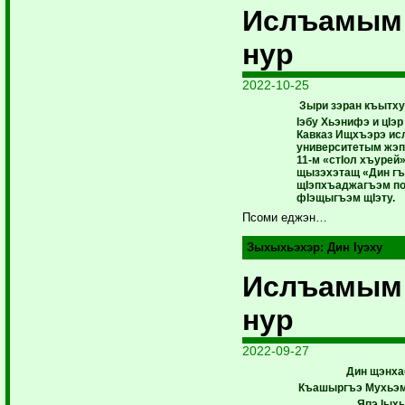
Ислъамым
нур
2022-10-25
Зыри зэран къытх
Iэбу Хьэнифэ и цIэ
Кавказ Ищхъэрэ и
университетым жэп
11-м «стIол хъурей
щызэхэтащ «Дин г
щIэпхъаджагъэм п
фIэщыгъэм щIэту.
Псоми еджэн…
Зыхыхьэхэр:
Дин Iуэху
Ислъамым
нур
2022-09-27
Дин щэнха
Къашыргъэ Мухьэ
Япэ Iых