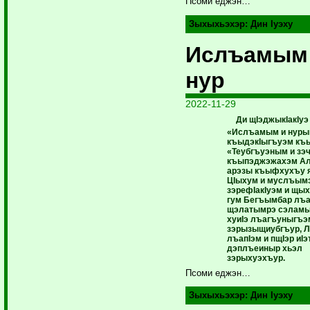
Псоми еджэн…
Зыхыхьэхэр:
Дин Iуэху
Ислъамым
нур
2022-11-29
Ди щIэджыкIакIуэ
«Ислъамым и нурым
къыдэкIыгъуэм къ
«Теубгъуэным и з
къыпэджэжахэм А
арэзы къыфхухъу 
ЦIыхум и муслъым
зэрефIакIуэм и щых
гум Бегъымбар лъа
щэлатымрэ сэламы
хуиIэ лъагъуныгъэ
зэрызыщиубгъур, Л
лъапIэм и пщIэр иI
дэплъеиныр хьэл
зэрыхуэхъур.
Псоми еджэн…
Зыхыхьэхэр:
Дин Iуэху