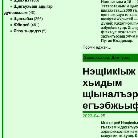
Щапхъэ
(106)
Накъыгъэм и 18 — 
Тэтэрстаным и щы
Щикъухьащ адыгэр
щызэхэтащ 2009 гъ
дунеижьым
(40)
щегъэжьауэ илъэс 
Щэнхабзэ
(266)
щекIуэкI «Урысей 
дуней: KazanForum
Юбилей
(461)
зэIущIэшхуэр. Хьэщ
Япэу тыдодзэ
(5)
фIэхъус псалъэкIэ
захуигъэзащ УФ-м 
Путин Владимир.
Псоми еджэн…
Зыхыхьэхэр:
Дин Iуэху
НэщIикIыж
хьидым
щIыналъэ
егъэбжьыф
2023-04-25
Мыгъэрей НэщIикI
гъатхэм и дахэгъу
зэрырихьэлIам нэм
махуэми те-хуащ. К