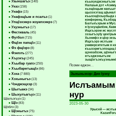
Узыншагъэ
(140)
къыхуеджэныгъэм щ
Налшык дэт «Азим
Указ
(158)
хьэщIэщым накъыгъ
Унафэ
(15)
щызэхэтащ щIынал
къызэщIэзыубыда 
УнафэщIым и псалъэ
(1)
конференц. Къэбэр
УпщIэхэмрэ жэуапхэмрэ
(7)
Балъкъэрым и Му
я IуэхущIапIэм, Кав
Ухуэныгъэ
(17)
Ищхъэрэм ис мусл
Фестиваль
(45)
зэзыгъэуIу центрым
Футбол
(715)
Хьэнифэ и цIэр зез
Ищхъэрэ ислъам
ФщIэн папщIэ
(11)
университетым я нэI
Фэ фщIэрэ
(8)
къызэригъэпэщащ
щэнхабзэм, щIэныг
Фэеплъ
(277)
егъэджэныгъэм
Хъуэхъу
(245)
зыщIэгъэкъуэнымк
Хъыбар гуапэ
(250)
Псоми еджэн…
ХъыбарегъащIэ
(66)
Хэха
Зыхыхьэхэр:
Дин Iуэху
(7 880)
Хэхыныгъэ
(13)
Ислъамым
Чэнджэщхэр
(3)
Шыгъажэ
(34)
нур
Шыхулъагъуэ
(11)
ЩIалъэгъуэ (1)
ЩIэ
(83)
2023-05-30
ЩIэблэ (3)
Урысей — ислъа
ЩIэныгъэ
(75)
KazanFor