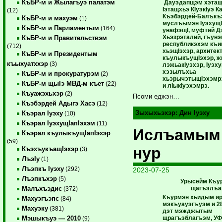
КъБР-м и Жылагъуэ палатэм
Дауэдапщэм хэтащ
Iэтащхьэ КIуэкIуэ Ка
(12)
Къэбэрдей-Балъкъ
КъБР-м и махуэм
(1)
муслъымэн IуэхущI
КъБР-м и Парламентым
(164)
унафэщI, муфтий Д
Хьэзрэталий, гъунэ
КъБР-м и Правительствэм
республикэхэм къи
(712)
хьэщIэхэр, архитек
КъБР-м и Президентым
къулыкъущIэхэр, 
къыхуатххэр
(3)
лэжьакIуэхэр, Iуэху
хэзылъхьа
КъБР-м и прокуратурэм
(2)
хьэрычэтыщIэхэмр
КъБР-м щыIэ МВД-м къет
(22)
и лIыкIуэхэмрэ.
Къуажэхьхэр
(2)
Псоми еджэн…
Къэбэрдей Адыгэ Хасэ
(12)
Зыхыхьэхэр:
Дин Iуэху
Къэрал Iуэху
(10)
Къэрал IуэхущIапIэхэм
(11)
Ислъамым
Къэрал къулыкъущIапIэхэр
(59)
нур
КъэхъукъащIэхэр
(3)
ЛъэIу
(1)
Лъэпкъ Iуэху
(292)
2023-07-25
Лъэпкъхэр
(5)
Урысейм Къу
щагъэлъа
Малъхъэдис
(372)
Къурмэн хьидым ир
Махуэгъэпс
(84)
мэкъуауэгъуэм и 28
Махуэку
(381)
дэт мэжджытым
щрагъэблагъэм, УФ
Мэшыкъуэ — 2010
(9)