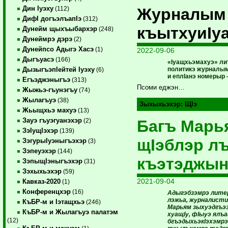
Дин Iуэху
Журналы
(112)
ДифI догъэлъапIэ
(312)
къытхуиIу
Дунейм щыхъыбархэр
(248)
Дунеймрэ дэрэ
(2)
Дунейпсо Адыгэ Хасэ
(1)
2022-09-06
Дыгъуасэ
(166)
«Iуащхьэмахуэ» ли
политикэ журналым
ДызыгъэпIейтей Iуэху
(6)
и еплIанэ номерыр
Егъэджэныгъэ
(313)
Псоми еджэн…
Жыжьэ-гъунэгъу
(74)
Жылагъуэ
(38)
Зыхыхьэхэр:
ЩIэ
Жьыщхьэ махуэ
(13)
Зауэ гъуэгуанэхэр
Багъ Марь
(2)
ЗэIущIэхэр
(139)
щIэблэр л
ЗэгурыIуэныгъэхэр
(3)
Зэпеуэхэр
(144)
къэтэджын
ЗэпыщIэныгъэхэр
(31)
Зэхыхьэхэр
(59)
2021-09-04
Кавказ-2020
(1)
Конференцхэр
(16)
Адыгэбзэмрэ литер
лэжьа, журналисти
КъБР-м и Iэтащхьэ
(246)
Марьям зыхуэдгъэз
КъБР-м и Жылагъуэ палатэм
хуащIу, фIыуэ ялъ
(12)
бгъэдыхьэкIэхэмрэ