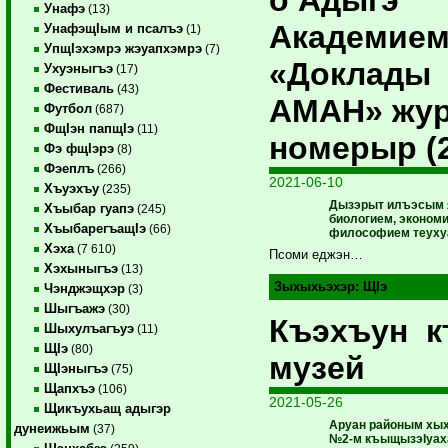
Унафэ
(13)
Академием
УнафэщIым и псалъэ
(1)
УпщIэхэмрэ жэуапхэмрэ
(7)
«Доклады
Ухуэныгъэ
(17)
Фестиваль
(43)
АМАН» жур
Футбол
(687)
ФщIэн папщIэ
(11)
номерыр (2
Фэ фщIэрэ
(8)
Фэеплъ
(266)
2021-06-10
Хъуэхъу
(235)
Дызэрыт илъэсым 
Хъыбар гуапэ
(245)
биологием, экономи
ХъыбарегъащIэ
(66)
философием теуху
Хэха
(7 610)
Псоми еджэн…
Хэхыныгъэ
(13)
Зыхыхьэхэр:
ЩIэ
Чэнджэщхэр
(3)
Шыгъажэ
(30)
Къэхъун 
Шыхулъагъуэ
(11)
ЩIэ
(80)
музей
ЩIэныгъэ
(75)
Щапхъэ
(106)
2021-05-26
Щикъухьащ адыгэр
Аруан районым хых
дунеижьым
(37)
№2-м къыщызэIуах