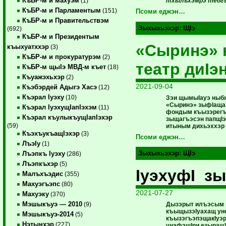
КъБР-м и махуэм
тхылъхэмрэ тедг
(1)
КъБР-м и Парламентым
(151)
Псоми еджэн…
КъБР-м и Правительствэм
Зыхыхьэхэр:
ЩIэ
(692)
КъБР-м и Президентым
«Сыринэ»
къыхуатххэр
(3)
КъБР-м и прокуратурэм
(2)
театр диIэ
КъБР-м щыIэ МВД-м къет
(18)
Къуажэхьхэр
(2)
2021-09-04
Къэбэрдей Адыгэ Хасэ
(12)
Къэрал Iуэху
(10)
Зэи щымыIауэ ныбж
«Сыринэ» зыфIаща 
Къэрал IуэхущIапIэхэм
(11)
фондым къызэрегъ
Къэрал къулыкъущIапIэхэр
зыщагъэсэн папщIэ
(59)
итыным дихьэххэр 
КъэхъукъащIэхэр
(3)
Псоми еджэн…
ЛъэIу
(1)
Зыхыхьэхэр:
ЩIэ
Лъэпкъ Iуэху
(286)
Лъэпкъхэр
(5)
IуэхуфI з
Малъхъэдис
(355)
Махуэгъэпс
(80)
2021-07-27
Махуэку
(370)
Мэшыкъуэ — 2010
Дызэрыт илъэсым 
(9)
къыщызэIуахащ уне
Мэшыкъуэ-2014
(5)
къызэгъэпэщакIуэр
Нэтынхэр
(227)
унафэщIри езыращ),