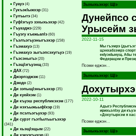
Гуауэ
(4)
Зыхыхьэхэр:
ЩIэ
ГукъэкIыжхэр
(31)
Дунейпсо 
Гулъытэ
(34)
ГуфIэгъуэ зэхыхьэхэр
(42)
Урысейм з
Гъуазджэ
(229)
Гъуэгу къежьапIэ
(60)
2022-11-15
Гъэлъэгъуэныгъэхэр
(158)
Мы гъэмрэ (дыгъэг
Гъэмахуэ
(13)
щэнхабзэмрэ спорт
Гъэмахуэ зыгъэпсэхугъуэ
(19)
екIуэкIынущ. Абы т
Гъэсэныгъэ
(20)
Федерацэм и Прези
ГъэщIэгъуэнщ
(33)
Псоми еджэн…
ДАХ
(72)
Зыхыхьэхэр:
ЩIэ
Джэрпэджэж
(11)
Дзюдо
(2)
Дохутырхэ
Ди зэпыщIэныгъэхэр
(35)
Ди куейхэм
(1)
2022-10-11
Ди къуэш республикэхэм
(177)
Адыгэ Республикэм
Ди нэхъыжьыфIхэр
(19)
ирихьэлIэу ди къ
Ди псэлъэгъухэр
(93)
«Дохутырхэм я хас
Ди сурэт гъэтIылъыгъэхэр
Псоми еджэн…
(341)
Ди хьэщIэщым
(22)
Зыхыхьэхэр:
ЩIэ
Ди хэкуэгъухэр
(4)