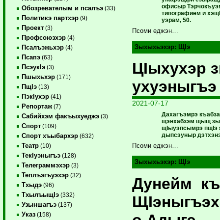
офисыр Тэрчокъуэм
Обозревателым и псалъэ
(33)
типографием и хэщ
Политикэ партхэр
(9)
уэрам, 50.
Проект
(3)
Псоми еджэн…
Профсоюзхэр
(4)
Зыхыхьэхэр:
ЩIэ
Псалъэжьхэр
(4)
Псапэ
(63)
ЦIыхухэр 
ПсэукIэ
(3)
Пшыхьхэр
(171)
ухуэныгъэ
ПщIэ
(13)
ПэкIухэр
(41)
2021-07-17
Репортаж
(7)
Дахагъэмрэ къабза
Сабийхэм факъыхуеджэ
(3)
щэнхабзэм щыщ зы 
Спорт
(109)
щIыуэпсымрэ пщIэ 
дыпсэуныр дэтхэнэ
Спорт хъыбархэр
(632)
Театр
Псоми еджэн…
(10)
ТекIуэныгъэ
(128)
Зыхыхьэхэр:
ЩIэ
Телеграммэхэр
(3)
Теплъэгъуэхэр
(32)
Дунейм к
Тхыдэ
(96)
ТхылъыщIэ
(332)
ЩIэныгъэх
Узыншагъэ
(137)
Указ
о Адыгэ
(158)