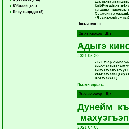
Щэнхабзэ
(259)
щIалъхьа хьэпшыпх
КъБР-м щIыхь зиIэ 
Юбилей
(453)
кандидат, школым
Япэу тыдодзэ
(5)
Хъамсинэ а еджап
«ЛъыхъуакIуэ» ны
Псоми еджэн…
Зыхыхьэхэр:
ЩIэ
Адыгэ кин
2021-05-20
2021 гъэр къызэри
кинофестивалым хэ
зыкъагъэлъэгъуащ
къызэгъэпэщакIуэ 
Iэрагъэхьащ.
Псоми еджэн…
Зыхыхьэхэр:
ЩIэ
Дунейм к
махуэгъэ
2021-04-08