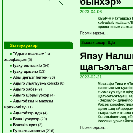
бынхэр»
2023-04-06
КъБР-м и Iэтащхьэ 
хэIущIыIу ищIащ «
проект иным лэжьэ
Псоми еджэн…
Зыхыхьэхэр:
ЩIэ
Зытеухуахэр
Япэу Налш
"Адыгэ псалъэм" и
хьэщIэщым
(5)
щагъэлъаг
Iуэху еплъыкIэ
(54)
Iуэху щхьэпэ
(13)
2023-02-21
Абы дегъэпIейтей
(86)
Адыгэ лъагъуэжьхэмкIэ
(6)
Мэстафэ Тинэ и «Т
киногъэлъэгъуапIэ
Адыгэ хабзэ
(9)
гъэмахуэ кIуам щIэ
Адыгэ цIэрыIуэхэр
(4)
щагъэлъэгъуащ Тар
«Зеркало» дунейпс
Адыгэбзэм и махуэм
Voices кинофестив
ирихьэлIэу
(11)
щеплъащ «Аврора»
къэралым и къалэ 
Адыгэбзэр ядж
(4)
КъыжыIапхъэщ, «Т
Банк Iуэхухэр
(29)
России» урысейпсо
БэнэкIэ хуит
(2)
Псоми еджэн…
Гу зылъытапхъэ
(216)