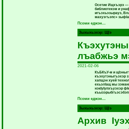
Осетие Ищхъэрэ —
библиотекэм и уна
игъэхьэзырауэ, Вл
махуэгъэпс» зыфIа
Псоми еджэн…
Зыхыхьэхэр:
ЩIэ
Къэхутэны
лъабжьэ м
2021-02-06
КъБКъУ-м и щIэныг
къэхутэныгъэхэр з
хапщэн хуей техн
ехьэлIащ мы зэман
нэкIуIупхъуэхэр фI
къызэрыбгъэсэбэп
Псоми еджэн…
Зыхыхьэхэр:
ЩIэ
Архив Iуэ