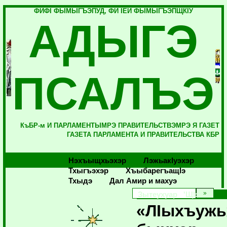
ФИФI ФЫМЫГЪЭПУД, ФИ IЕЙ ФЫМЫГЪЭПЩКIУ
АДЫГЭ
ПСАЛЪЭ
КъБР-м И ПАРЛАМЕНТЫМРЭ ПРАВИТЕЛЬСТВЭМРЭ Я ГАЗЕТ
ГАЗЕТА ПАРЛАМЕНТА И ПРАВИТЕЛЬСТВА КБР
Нэхъыщхьэхэр
Лэжьакlуэхэр
Тхыгъэхэр
Хъыбарегъащlэ
Тхыдэ
Дал Амир и махуэ
Зытеухуар 'ЩIэ'
«ЛIыхъуж