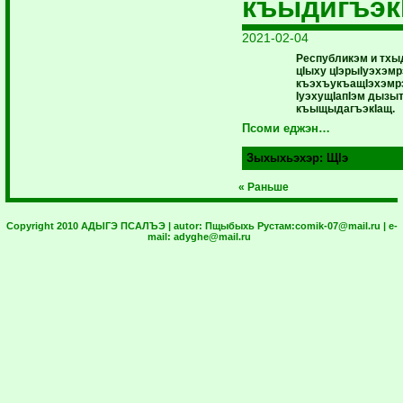
къыдигъэк
2021-02-04
Республикэм и тх
цIыху цIэрыIуэхэм
къэхъукъащIэхэмрэ 
IуэхущIапIэм дызы
къыщыдагъэкIащ.
Псоми еджэн…
Зыхыхьэхэр:
ЩIэ
« Раньше
Copyright 2010 АДЫГЭ ПСАЛЪЭ | autor:
Пщыбыхь Рустам:
comik-07@mail.ru
| e-
mail:
adyghe@mail.ru