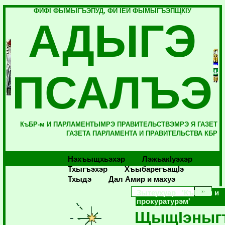
ФИФI ФЫМЫГЪЭПУД, ФИ IЕЙ ФЫМЫГЪЭПЩКIУ
АДЫГЭ
ПСАЛЪЭ
КъБР-м И ПАРЛАМЕНТЫМРЭ ПРАВИТЕЛЬСТВЭМРЭ Я ГАЗЕТ
ГАЗЕТА ПАРЛАМЕНТА И ПРАВИТЕЛЬСТВА КБР
Нэхъыщхьэхэр
Лэжьакlуэхэр
Тхыгъэхэр
Хъыбарегъащlэ
Тхыдэ
Дал Амир и махуэ
Зытеухуар 'КъБР-м и
прокуратурэм'
ЩыщIэныг