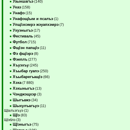
Узыншагъэ
(140)
Указ
(158)
Унафэ
(15)
УнафэщIым и псалъэ
(1)
УпщIэхэмрэ жэуапхэмрэ
(7)
Ухуэныгъэ
(17)
Фестиваль
(45)
Футбол
(715)
ФщIэн папщIэ
(11)
Фэ фщIэрэ
(8)
Фэеплъ
(277)
Хъуэхъу
(245)
Хъыбар гуапэ
(250)
ХъыбарегъащIэ
(66)
Хэха
(7 880)
Хэхыныгъэ
(13)
Чэнджэщхэр
(3)
Шыгъажэ
(34)
Шыхулъагъуэ
(11)
ЩIалъэгъуэ (1)
ЩIэ
(83)
ЩIэблэ (3)
ЩIэныгъэ
(75)