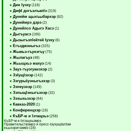
Дин Iуэху
(118)
ДифI догъэлъапIэ
(319)
Дунейм щыхъыбархэр
(82)
Дунеймрэ дэрэ
(2)
Дунейпсо Адыгэ Хасэ
(1)
Дыгъуасэ
(166)
ДызыгъэпIейтей Iуэху
(6)
Егъэджэныгъэ
(325)
Жыжьэ-гъунэгъу
(75)
Жылагъуэ
(48)
Жьыщхьэ махуэ
(14)
Зауэ гъуэгуанэхэр
(2)
ЗэIущIэхэр
(142)
ЗэгурыIуэныгъэхэр
(3)
Зэпеуэхэр
(149)
ЗэпыщIэныгъэхэр
(32)
Зэхыхьэхэр
(64)
Кавказ-2020
(1)
Конференцхэр
(16)
КъБР-м и Iэтащхьэ
(258)
КъБР-м и Iэтащхьэмрэ
Правительствэмрэ я пресс-IэухущIапIэм
къызэритамкIэ (18)