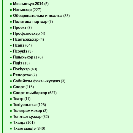
Мэшыкъуэ-2014
(5)
Нэтынхэр
(227)
Обозревателым и псалъэ
(33)
Политикэ партхэр
(7)
Проект
(3)
Профсоюзхэр
(4)
Псалъэжьхэр
(4)
Псапэ
(64)
ПсэукIэ
(3)
Пшыхьхэр
(176)
ПщIэ
(13)
ПэкIухэр
(43)
Репортаж
(7)
Сабийхэм факъыхуеджэ
(3)
Спорт
(115)
Спорт хъыбархэр
(637)
Театр
(11)
ТекIуэныгъэ
(128)
Телеграммэхэр
(3)
Теплъэгъуэхэр
(32)
Тхыдэ
(101)
ТхылъыщIэ
(340)