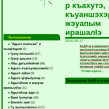
р къахутэ,
къуаншэхэ
жэуапым
ирашалIэ
Зытеухуахэр
2016-08-17
"Адыгэ псалъэм" и
КъБР-м и прокурат
хьэщIэщым
(5)
щызэхалъхьэжащ б
мыхъуахэмрэ щIал
Iуэху еплъыкIэ
(57)
IуэхухэмкIэ законх
Iуэху щхьэпэ
(13)
зэрагъэзащIэм кI
хуэунэтIауэ мы гъэ
Абы дегъэпIейтей
(89)
мазихым зэфIагъэкI
Адыгэ лъагъуэжьхэмкIэ
(7)
Псоми еджэн…
Адыгэ хабзэ
(9)
Адыгэ цIэрыIуэхэр
(4)
Зыхыхьэхэр:
КъБР-м и пр
Адыгэбзэм и махуэм
ирихьэлIэу
(11)
Адыгэбзэр ядж
(4)
Банк Iуэхухэр
(29)
БэнэкIэ хуит
(2)
Гу зылъытапхъэ
(217)