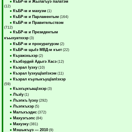
КъБР-м и Жылагъуэ палатэм
(12)
КъБР-м и махуэм
(1)
КъБР-м и Парламентым
(164)
КъБР-м и Правительствэм
(712)
КъБР-м и Президентым
къыхуатххэр
(3)
КъБР-м и прокуратурэм
(2)
КъБР-м щыIэ МВД-м къет
(22)
Къуажэхьхэр
(2)
Къэбэрдей Адыгэ Хасэ
(12)
Къэрал Iуэху
(10)
Къэрал IуэхущIапIэхэм
(11)
Къэрал къулыкъущIапIэхэр
(59)
КъэхъукъащIэхэр
(3)
ЛъэIу
(1)
Лъэпкъ Iуэху
(292)
Лъэпкъхэр
(5)
Малъхъэдис
(372)
Махуэгъэпс
(84)
Махуэку
(381)
Мэшыкъуэ — 2010
(9)