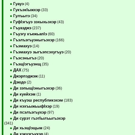
Гуауэ
(4)
ГукъэкIыжхэр
(33)
Гулъытэ
(34)
ГуфIэгъуэ зэхыхьэхэр
(43)
Гъуазджэ
(237)
Гъуэгу къежьапIэ
(60)
Гъэлъэгъуэныгъэхэр
(166)
Гъэмахуэ
(14)
Гъэмахуэ зыгъэпсэхугъуэ
(20)
Гъэсэныгъэ
(20)
ГъэщIэгъуэнщ
(35)
ДАХ
(75)
Джэрпэджэж
(11)
Дзюдо
(2)
Ди зэпыщIэныгъэхэр
(36)
Ди куейхэм
(1)
Ди къуэш республикэхэм
(183)
Ди нэхъыжьыфIхэр
(19)
Ди псэлъэгъухэр
(97)
Ди сурэт гъэтIылъыгъэхэр
(341)
Ди хьэщIэщым
(24)
Ди хэкуэгъухэр
(4)