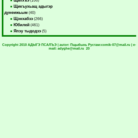
Щапхъэ
(106)
Щикъухьащ адыгэр
дунеижьым
(40)
Щэнхабзэ
(266)
Юбилей
(461)
Япэу тыдодзэ
(5)
Copyright 2010 АДЫГЭ ПСАЛЪЭ | autor:
Пщыбыхь Рустам:
comik-07@mail.ru
| e-
mail:
adyghe@mail.ru
20