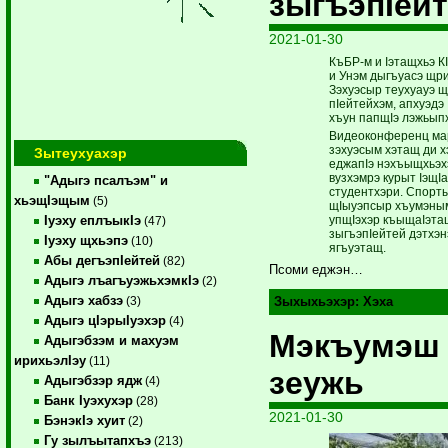
зыгъэпIей
2021-01-30
КъБР-м и Iэтащхьэ КI
и Унэм дыгъуасэ щриг
Зэхуэсыр теухуауэ 
пIей­тейхэм, апхуэдэ
хъун папщIэ лэжьыпх
Видеоконференц мар
зэхуэсым хэтащ ди х
Зытеухуахэр
еджапIэ нэхъыщхьэхэ
вуз­хэмрэ курыт IэщI
"Адыгэ псалъэм" и
студентхэри. Спорты
хьэщIэщым
(5)
щIыуэпсыр хъумэным,
упщIэхэр къыщаIэтащ
Iуэху еплъыкIэ
(47)
зыгъэпIейтей дэтхэн
Iуэху щхьэпэ
(10)
ягъуэтащ.
Абы дегъэпIейтей
(82)
Псоми еджэн…
Адыгэ лъагъуэжьхэмкIэ
(2)
Адыгэ хабзэ
(3)
Зыхыхьэхэр:
Хэха
Адыгэ цIэрыIуэхэр
(4)
Мэкъумэш 
Адыгэбзэм и махуэм
ирихьэлIэу
(11)
зеужь
Адыгэбзэр ядж
(4)
Банк Iуэхухэр
(28)
2021-01-30
БэнэкIэ хуит
(2)
Гу зылъытапхъэ
(213)