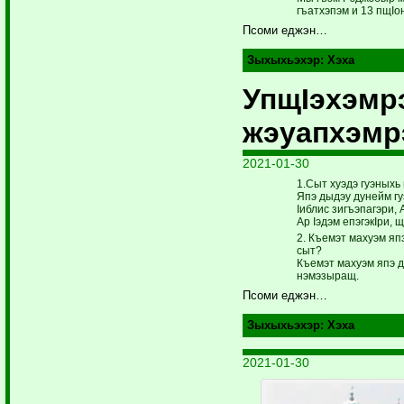
гъат­хэпэм и 13 пщI
Псоми еджэн…
Зыхыхьэхэр:
Хэха
УпщIэхэмр
жэуапхэмр
2021-01-30
1.Сыт хуэдэ гуэныхь
Япэ дыдэу дунейм г
Iиблис зигъэпагэри,
Ар Iэдэм епэгэкIри,
2. Къемэт махуэм яп
сыт?
Къемэт махуэм япэ 
нэмэзыращ.
Псоми еджэн…
Зыхыхьэхэр:
Хэха
2021-01-30