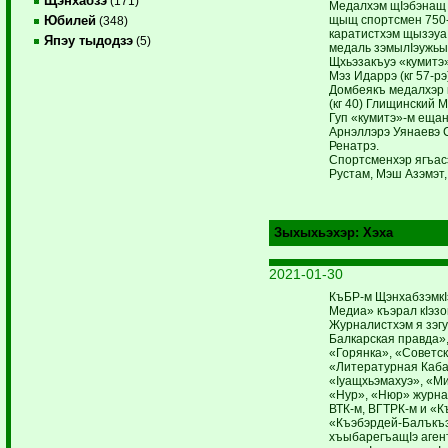
Щэнхабзэ
(171)
Медалхэм щIэбэнащ 
щыщ спортсмен 750-
Юбилей
(348)
каратистхэм щызэуа
Япэу тыдодзэ
(5)
медаль зэмылIэужьы
Щхьэзакъуэ «кумит
Мэз Идаррэ (кг 57-рэ
Домбеякъ медалхэр
(кг 40) Глищинский М
Гуп «кумитэ»-м еща
Арнэллэрэ Уянаевэ 
Ренатрэ.
Спортсменхэр ягъасэ
Рустам, Мэш Азэмэт
Зыхыхьэхэр:
Хэха
2021-01-30
КъБР-м ЩэнхабзэмкI
Медиа» къэрал кIэзо
Журналистхэм я зэг
Балкарская правда»,
«Горянка», «Советск
«Литературная Каба
«Iуащхьэмахуэ», «М
«Нур», «Нюр» журна
ВТК-м, ВГТРК-м и «
«Къэбэрдей-Балъкъэ
хъыбарегъащIэ аген