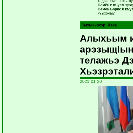
тедзапIэм я лэжьакI
Семён и къуэм
хуог
Семён Борис и къу
къыхэкIыу.
Зыхыхьэхэр:
Хэха
Алыхьым 
арэзыщIы
телажьэ Д
Хьэзрэтал
2021-01-30