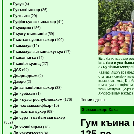
Гуауэ
(4)
ГукъэкIыжхэр
(26)
Гулъытэ
(29)
ГуфIэгъуэ зэхыхьэхэр
(41)
Гъуазджэ
(186)
Гъуэгу къежьапIэ
(59)
Гъэлъэгъуэныгъэхэр
(109)
Гъэмахуэ
(12)
Гъэмахуэ зыгъэпсэхугъуэ
(17)
Гъэсэныгъэ
(14)
БлэкIа илъэсыр ре
IэнатIэм и унэтIын
ГъэщIэгъуэнщ
(27)
ехъулIэныгъэхэр яI
ДАХ
(69)
Кавказ Ищхъэрэ фе
Джэрпэджэж
(9)
статистикэмкIэ и ­к
къы­зэ­ритамкIэ, Къэ
Дзюдо
(2)
и мэкъумэшыщIэхэм 
Ди зэпыщIэныгъэхэр
(33)
тонн мелуан 1,2-рэ 
яхузэфIэкIам нэхърэ
Ди куейхэм
(1)
Ди къуэш республикэхэм
(176)
Псоми еджэн…
Ди нэхъыжьыфIхэр
(15)
Зыхыхьэхэр:
Хэха
Ди псэлъэгъухэр
(68)
Ди сурэт гъэтIылъыгъэхэр
Гум къина
(332)
Ди хьэщIэщым
(18)
125-рэ
Ди хэкуэгъухэр
(4)