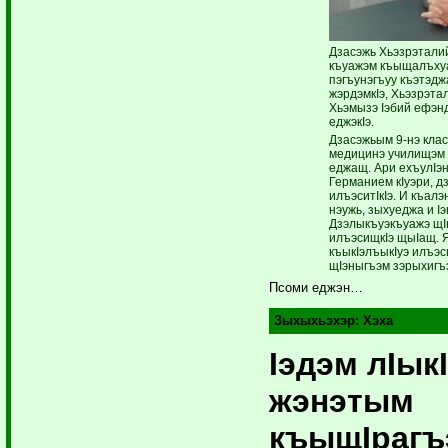
Дзасэжь Хьэзрэтали
къуажэм къыщалъхуа
пэгъунэгъуу къэтэдж
жэрдэмкIэ, Хьэзрэтал
Хьэмызэ Iэбий ефэн
еджэкIэ.
Дзасэжьым 9-нэ клас
медицинэ училищэм 
еджащ. Ари ехъулIэн
Германием кIуэри, д
илъэситI­кIэ. И къал
нэужь, зыхуеджа и I
Дзэлыкъуэкъуажэ щ
илъэсищкIэ щыIащ. 
къыкIэлъыкIуэ илъэс
щIэныгъэм зэрыхигъэ
Псоми еджэн…
Зыхыхьэхэр:
Хэха
Iэдэм лIык
жэнэтым
къыщIрагъ