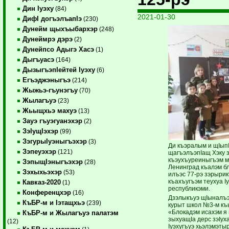
Дин Iуэху
(84)
2021-01-30
ДифI догъэлъапIэ
(230)
Дунейм щыхъыбархэр
(248)
Дунеймрэ дэрэ
(2)
Дунейпсо Адыгэ Хасэ
(1)
Дыгъуасэ
(164)
ДызыгъэпIейтей Iуэху
(6)
Егъэджэныгъэ
(214)
Жыжьэ-гъунэгъу
(70)
Жылагъуэ
(23)
Жьыщхьэ махуэ
(13)
Зауэ гъуэгуанэхэр
(2)
ЗэIущIэхэр
(99)
ЗэгурыIуэныгъэхэр
(3)
Ди къэралым и щIып
Зэпеуэхэр
(121)
щагъэлъэпIащ Хэку 
къэухъу­реиныгъэм м
ЗэпыщIэныгъэхэр
(28)
Ленинград къалэм бл
Зэхыхьэхэр
(53)
илъэс 77-рэ зэ­рыри­
къахъугъэм теухуа Iу
Кавказ-2020
(1)
республи­кэми.
Конференцхэр
(16)
Дзэлыкъуэ щIыналъэ
КъБР-м и Iэтащхьэ
(239)
курыт школ №3-м к
«Блокадэм исахэм я 
КъБР-м и Жылагъуэ палатэм
зыхуащIа дерс зэIуха
(12)
Iуэху­гъуэ хьэлэмэтыр