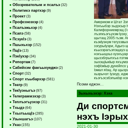
Обозревателым и псалъэ
(32)
Политикэ партхэр
(9)
Проект
(3)
Профсоюзхэр
Америкэм и Штат Зэг
(4)
Нэхъыбэр зыдэсыр Н
Псалъэжьхэр
(4)
Калифорниемрэщ (I 
Псапэ
(58)
лъэпкъэгъухэм Iуэху
щытащ 2005 гъэм. Аб
ПсэукIэ
(3)
къэкIуэнум тегузэвы
Пшыхьхэр
(152)
зэгурыIуэри, Адыгэ 
къызэрагъэпэщауэ 
ПщIэ
(13)
нэхъыщхьэ хуэхъуар
ПэкIухэр
(34)
щызэбгрыпхъа ­пэтм
Репортаж
зыхэщIыкIыр яхъумэ
(7)
зэфIэкIыр дунейпсо 
Сабийхэм факъыхуеджэ
(2)
Iэмал яIэщ. Ар щызр
Спорт
(32)
хьэрычэт Iуэхур, ид
къэгъэсэбэпыкIэр нэ
Спорт хъыбархэр
(581)
Псоми еджэн…
Театр
(9)
ТекIуэныгъэ
(97)
Зыхыхьэхэр:
Хэха
Телеграммэхэр
(3)
Теплъэгъуэхэр
(31)
Ди спортс
Тхыдэ
(64)
ТхылъыщIэ
нэхъ Iэрых
(285)
Узыншагъэ
(107)
Указ
(155)
2021-01-30