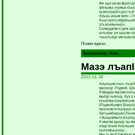
Фи адэ-анэм фыпсэух
фехыжа нэужьи къы
хьэкъгущIэгъурэ гъэ
Алыхь иным жеIэ: «Т
КъысхуегъэкIуркъым 
згъэсыжыныр».
Сымаджэм и деж щIэ
елъэIуи, уи щхьэм п
тхьэлъэIур мелыIычх
Псоми еджэн…
Зыхыхьэхэр:
Хэха
Мазэ лъап
2021-01-30
Алыхьым нэхъ лъапI
мазэхэр: Рэджэб, Шэ
Рэмэдан мазэм нэхър
мыIэр хьэкъщ. Ауэ а
къыкIэрыхущэркъым 
(Рэджэбымрэ Шэ­хь­б
мазэхэм ятеухуауэ х
бегъымбарым (Тхьэм
«Зыщывмыгъэгъупщэ,
А мазэм щыщу зы ма
нэщI исым Алыхьым 
къилэжьынущ».
Мы гъэм Рэджэбыр м