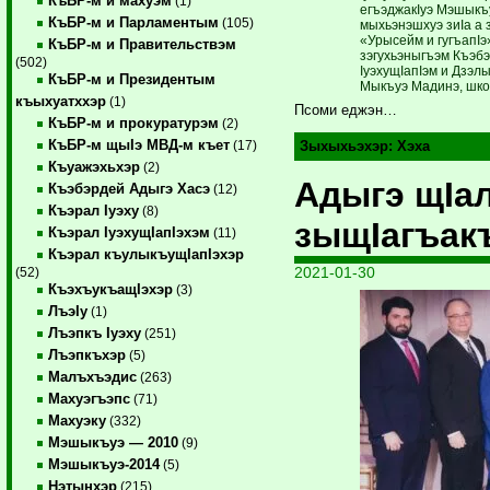
КъБР-м и махуэм
(1)
егъэджакIуэ Мэшыкъу
КъБР-м и Парламентым
(105)
мыхьэ­нэшхуэ зиIа а
­«Урысейм и гугъапIэ
КъБР-м и Правительствэм
зэгухьэныгъэм ­Къэ­бэ
(502)
IуэхущIапIэм и Дзэл
КъБР-м и Президентым
Мыкъуэ Мадинэ, шко
къыхуатххэр
(1)
Псоми еджэн…
КъБР-м и прокуратурэм
(2)
КъБР-м щыIэ МВД-м къет
(17)
Зыхыхьэхэр:
Хэха
Къуажэхьхэр
(2)
Адыгэ щIа
Къэбэрдей Адыгэ Хасэ
(12)
Къэрал Iуэху
(8)
зыщIагъак
Къэрал IуэхущIапIэхэм
(11)
Къэрал къулыкъущIапIэхэр
2021-01-30
(52)
КъэхъукъащIэхэр
(3)
ЛъэIу
(1)
Лъэпкъ Iуэху
(251)
Лъэпкъхэр
(5)
Малъхъэдис
(263)
Махуэгъэпс
(71)
Махуэку
(332)
Мэшыкъуэ — 2010
(9)
Мэшыкъуэ-2014
(5)
Нэтынхэр
(215)