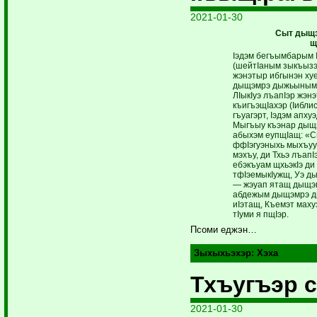
2021-01-30
Сыт дыщ
щ
Iэдэм бегъымбарым 
(шейтIаным зыкъы­зэ
жэнэтыр ибгынэн ху
дыщэмрэ дыжьынымр
ЛIыкIуэ лъапIэр жэн
къигъэщIахэр (Iибли
гъуагэрт, Iэдэм апху
Мыгъыу къэнар дыщ
абыхэм еупщIащ: «С
ффIэгуэныхь мыхъуу 
мэхъу, ди Тхьэ лъапI
ебэкъуам щхьэкIэ ди
тфIэемыкIужщ, Уэ ды
— жэуап ятащ дыщэ
абдежым дыщэмрэ д
иIэтащ, Къемэт маху
тIуми я пщIэр.
Псоми еджэн…
Зыхыхьэхэр:
Хэха
Тхъугъэр 
2021-01-30