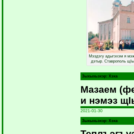
Мэздэгу адыгэхэм я м
дэтыр. Ставрополь щIы
Зыхыхьэхэр:
Хэха
Мазаем (ф
и нэмэз щ
2021-01-30
Зыхыхьэхэр:
Хэха
Теплъэгъу