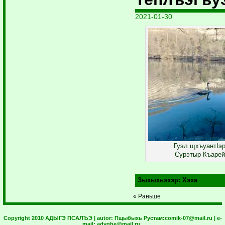
2021-01-30
Гуэл щхъуантIэ
Сурэтыр Къарей
Зыхыхьэхэр:
Хэха
« Раньше
Copyright 2010 АДЫГЭ ПСАЛЪЭ | autor:
Пщыбыхь Рустам:
comik-07@mail.ru
| e-
mail:
adyghe@mail.ru