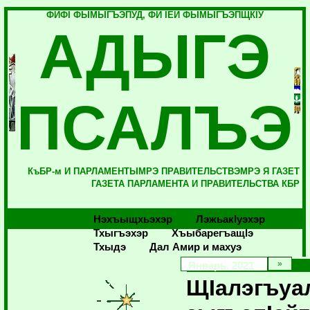
ФИФI ФЫМЫГЪЭПУД, ФИ IЕЙ ФЫМЫГЪЭПЩКIУ
АДЫГЭ
ПСАЛЪЭ
КъБР-м И ПАРЛАМЕНТЫМРЭ ПРАВИТЕЛЬСТВЭМРЭ Я ГАЗЕТ
ГАЗЕТА ПАРЛАМЕНТА И ПРАВИТЕЛЬСТВА КБР
Нэхъыщхьэхэр
Лэжьакlуэхэр
Тхыгъэхэр
Хъыбарегъащlэ
Тхыдэ
Дал Амир и махуэ
Январь, 2021
ЩIалэгъуа