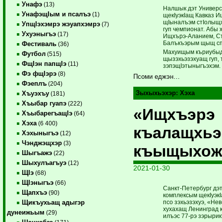
Унафэ
(13)
Налшык дэт Универс
УнафэщIым и псалъэ
(1)
щекIуэкIащ Кавказ 
щIыналъэм стIолыщ­х
УпщIэхэмрэ жэуапхэмрэ
(7)
гуп чемпионат. Абы
Ухуэныгъэ
(17)
Ищхърэ-Аланием, Ст
Балъкъэрым щыщ сп
Фестиваль
(36)
Махуищым къриубыдэ
Футбол
(515)
щызэхьэзэхуащ гуп, т
ФщIэн папщIэ
(11)
зэпэщIэтыныгъэ­хэм.
Фэ фщIэрэ
(8)
Псоми еджэн…
Фэеплъ
(204)
Зыхыхьэхэр:
Хэха
Хъуэхъу
(181)
Хъыбар гуапэ
(222)
«Ищхъэрэ
ХъыбарегъащIэ
(64)
Хэха
(6 400)
къалащхь
Хэхыныгъэ
(12)
Чэнджэщхэр
(3)
къыщыхож
Шыгъажэ
(22)
Шыхулъагъуэ
(12)
2021-01-30
ЩIэ
(68)
ЩIэныгъэ
(66)
Санкт-Петербург дэт
Щапхъэ
(90)
комплексым ­ще­кIуэкI
псо зэхьэзэхуэ, «Не
Щикъухьащ адыгэр
хухахащ Ленинград 
дунеижьым
(29)
илъэс 77-рэ зэ­ры­ри