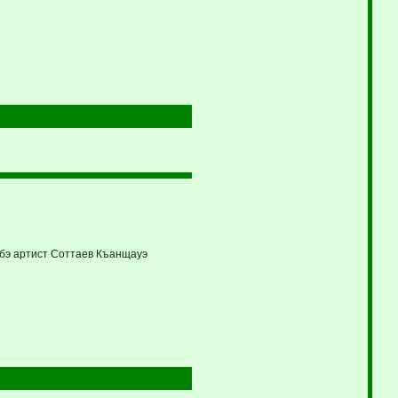
убэ артист Соттаев Къанщауэ