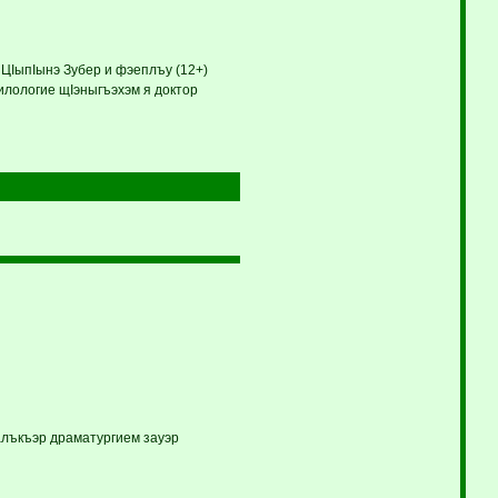
 ЦIыпIынэ Зубер и фэеплъу (12+)
илологие щIэныгъэхэм я доктор
алъкъэр драматургием зауэр