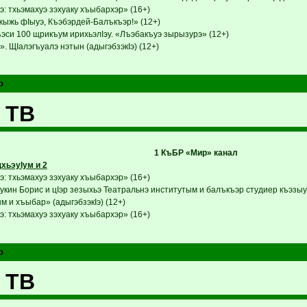
: тхьэмахуэ зэхуаку хъыбархэр» (16+)
ыжь фIыуэ, Къэбэрдей-Балъкъэр!» (12+)
эси 100 щрикъум ирихьэлIэу. «Лъэбакъуэ зырызурэ» (12+)
. ЩIалэгъуалэ нэтын (адыгэбзэкIэ) (12+)
р
 ТВ
1 КъБР «Мир» канал
ьэуIум и 2
: тхьэмахуэ зэхуаку хъыбархэр» (16+)
кин Борис и цIэр зезыхьэ Театральнэ институтым и балъкъэр студиер къэзыух
 и хъыбар» (адыгэбзэкIэ) (12+)
: тхьэмахуэ зэхуаку хъыбархэр» (16+)
р
 ТВ