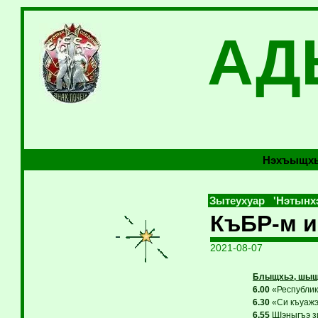
АД
Нэхъыщхь
Зытеухуар 'Нэтынх
КъБР-м и
2021-08-07
Блыщхьэ
, шыщ
6.00
«Республикэ
6.30
«Си къуажэ
6.55
ЩIэныгъэ зи