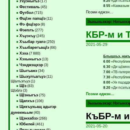
8
.
20
«Ди псэлъэг
Ухуэныгъэ
(17)
8
.
55
«Кавказым 
Фестиваль
(45)
Псоми еджэн…
Футбол
(715)
ФщIэн папщIэ
(11)
Зыхыхьэхэр:
Нэтынхэ
Фэ фщIэрэ
(8)
Фэеплъ
(277)
КБР-м и 
Хъуэхъу
(245)
Хъыбар гуапэ
(250)
2021-05-29
ХъыбарегъащIэ
(66)
Хэха
(7 880)
Блыщхьэ, накъ
Хэхыныгъэ
(13)
6
.
00
«Республикэ
Чэнджэщхэр
(3)
6
.
30
«Ди щIэинхэ
Шыгъажэ
(34)
7
.
00
«ТВ-галере
Шыхулъагъуэ
(11)
7
.
30
«Республикэ
ЩIалъэгъуэ (1)
8
.
00
«Уи пщэддж
ЩIэ
(83)
8
.
20
«Ди псэлъэ
ЩIэблэ (3)
Псоми еджэн…
ЩIэныгъэ
(75)
Щапхъэ
(106)
Зыхыхьэхэр:
Нэтынхэ
Щикъухьащ адыгэр
дунеижьым
(40)
КъБР-м и
Щэнхабзэ
(266)
Юбилей
(461)
2021-05-20
Япэу тыдодзэ
(5)