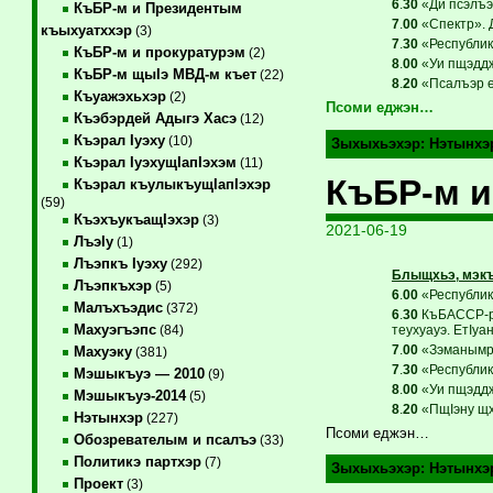
6
.
30
«Ди псэлъэг
КъБР-м и Президентым
7
.
00
«Спектр». 
къыхуатххэр
(3)
7
.
30
«Республикэ
КъБР-м и прокуратурэм
(2)
8
.
00
«Уи пщэддж
КъБР-м щыIэ МВД-м къет
(22)
8
.
20
«Псалъэр е
Къуажэхьхэр
(2)
Псоми еджэн…
Къэбэрдей Адыгэ Хасэ
(12)
Къэрал Iуэху
(10)
Зыхыхьэхэр:
Нэтынхэ
Къэрал IуэхущIапIэхэм
(11)
КъБР-м и
Къэрал къулыкъущIапIэхэр
(59)
КъэхъукъащIэхэр
(3)
2021-06-19
ЛъэIу
(1)
Лъэпкъ Iуэху
(292)
Блыщхьэ, мэкъ
Лъэпкъхэр
(5)
6
.
00
«Республикэ
Малъхъэдис
(372)
6
.
30
КъБАССР-р 
Махуэгъэпс
теухуауэ. ЕтIуа
(84)
7
.
00
«Зэманымрэ
Махуэку
(381)
7
.
30
«Республикэ
Мэшыкъуэ — 2010
(9)
8
.
00
«Уи пщэддж
Мэшыкъуэ-2014
(5)
8
.
20
«ПщIэну щх
Нэтынхэр
(227)
Псоми еджэн…
Обозревателым и псалъэ
(33)
Политикэ партхэр
(7)
Зыхыхьэхэр:
Нэтынхэ
Проект
(3)