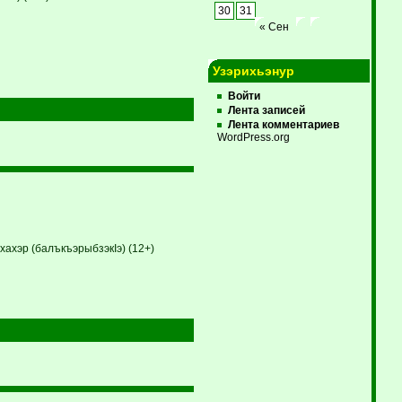
30
31
« Сен
Узэрихьэнур
Войти
Лента записей
Лента комментариев
WordPress.org
ахэр (балъкъэрыбзэкIэ) (12+)