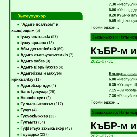
7.30
«Республикэ
8.00
«Уи пщэддж
8.20
КъБР-р илъ
Зытеухуахэр
9.05
«ЩIалэгъуэ»
"Адыгэ псалъэм" и
Псоми еджэн…
хьэщIэщым
(5)
Iуэху еплъыкIэ
(57)
Зыхыхьэхэр:
Нэтынхэ
Iуэху щхьэпэ
(13)
КъБР-м и
Абы дегъэпIейтей
(89)
Адыгэ лъагъуэжьхэмкIэ
(7)
2021-07-31
Адыгэ хабзэ
(9)
Адыгэ цIэрыIуэхэр
(4)
Адыгэбзэм и махуэм
Блыщхьэ, шыщх
6
.
00
«Республикэ
ирихьэлIэу
(11)
6
.
35
«Утыку». Щу
Адыгэбзэр ядж
(4)
7
.
15
«Зы уэрэдым
Банк Iуэхухэр
(29)
7
.
30
«Республикэ
БэнэкIэ хуит
(2)
Псоми еджэн…
Гу зылъытапхъэ
(217)
Гуауэ
(4)
Зыхыхьэхэр:
Нэтынхэ
ГукъэкIыжхэр
(33)
Гулъытэ
КъБР-м и
(34)
ГуфIэгъуэ зэхыхьэхэр
(43)
Гъуазджэ
(237)
2021-07-24