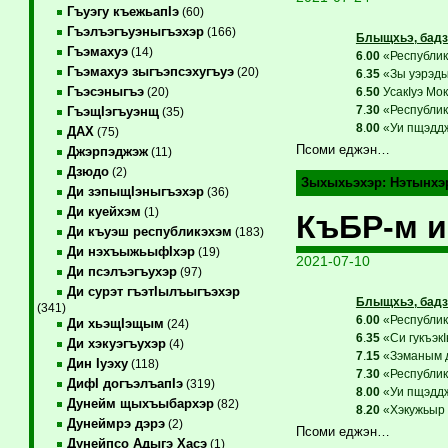
Гъуэгу къежьапIэ
(60)
Гъэлъэгъуэныгъэхэр
(166)
Блыщхьэ, бадз
Гъэмахуэ
(14)
6
.
00
«Республикэ
Гъэмахуэ зыгъэпсэхугъуэ
(20)
6
.
35
«Зы уэрэдым
Гъэсэныгъэ
6
.
50
УсакIуэ Мок
(20)
7
.
30
«Республикэ
ГъэщIэгъуэнщ
(35)
8
.
00
«Уи пщэддж
ДАХ
(75)
Псоми еджэн…
Джэрпэджэж
(11)
Дзюдо
(2)
Зыхыхьэхэр:
Нэтынхэ
Ди зэпыщIэныгъэхэр
(36)
Ди куейхэм
(1)
КъБР-м и
Ди къуэш республикэхэм
(183)
Ди нэхъыжьыфIхэр
(19)
2021-07-10
Ди псэлъэгъухэр
(97)
Ди сурэт гъэтIылъыгъэхэр
Блыщхьэ, бадз
(341)
6
.
00
«Республикэ
Ди хьэщIэщым
(24)
6
.
35
«Си гукъэкI
Ди хэкуэгъухэр
(4)
7
.
15
«Зэманым де
Дин Iуэху
(118)
7
.
30
«Республикэ
ДифI догъэлъапIэ
(319)
8
.
00
«Уи пщэддж
Дунейм щыхъыбархэр
(82)
8
.
20
«Хэкужьыр з
Дунеймрэ дэрэ
(2)
Псоми еджэн…
Дунейпсо Адыгэ Хасэ
(1)