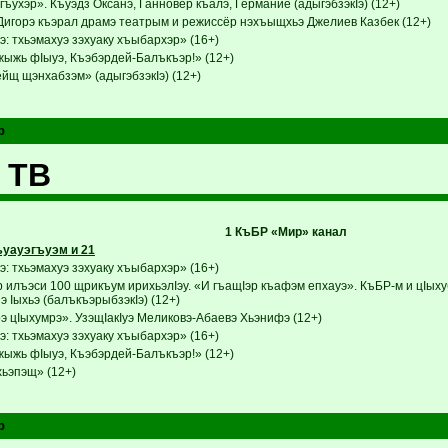
ъухэр». Къуэдз Оксанэ, Ганновер къалэ, Германие (адыгэбзэкIэ) (12+)
Дигорэ къэрал драмэ театрым и режиссёр нэхъыщхьэ Джелиев Казбек (12+)
: тхьэмахуэ зэхуаку хъыбархэр» (16+)
ыжь фIыуэ, Къэбэрдей-Балъкъэр!» (12+)
йщ щэнхабзэм» (адыгэбзэкIэ) (12+)
р
 ТВ
1 КъБР «Мир» канал
уауэгъуэм и 21
: тхьэмахуэ зэхуаку хъыбархэр» (16+)
илъэси 100 щрикъум ирихьэлIэу. «И гъащIэр къафэм епхауэ». КъБР-м и цIых
нэ Iыхьэ (балъкъэрыбзэкIэ) (12+)
 цIыхумрэ». УзэщIакIуэ Меликовэ-Абаевэ Хьэнифэ (12+)
: тхьэмахуэ зэхуаку хъыбархэр» (16+)
ыжь фIыуэ, Къэбэрдей-Балъкъэр!» (12+)
ьэпэщ» (12+)
р