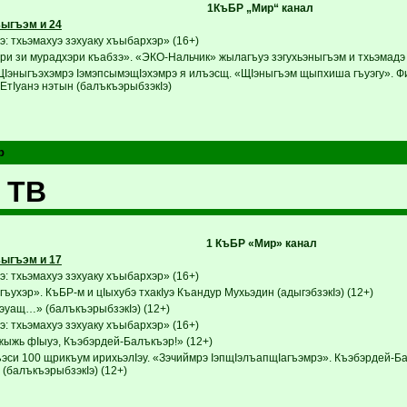
1КъБР „Мир“ канал
ыгъэм и 24
: тхьэмахуэ зэхуаку хъыбархэр» (16+)
ри зи мурадхэри къабзэ». «ЭКО-Нальчик» жылагъуэ зэгухьэныгъэм и тхьэмадэ
ЩIэныгъэхэмрэ IэмэпсымэщIэхэмрэ я илъэсщ. «ЩIэныгъэм щыпхиша гъуэгу». Ф
ЕтIуанэ нэтын (балъкъэрыбзэкIэ)
р
 ТВ
1 КъБР «Мир» канал
ыгъэм и 17
: тхьэмахуэ зэхуаку хъыбархэр» (16+)
ъухэр». КъБР-м и цIыхубэ тхакIуэ Къандур Мухьэдин (адыгэбзэкIэ) (12+)
уащ…» (балъкъэрыбзэкIэ) (12+)
: тхьэмахуэ зэхуаку хъыбархэр» (16+)
ыжь фIыуэ, Къэбэрдей-Балъкъэр!» (12+)
эси 100 щрикъум ирихьэлIэу. «Зэчиймрэ IэпщIэлъапщIагъэмрэ». Къэбэрдей-Б
(балъкъэрыбзэкIэ) (12+)