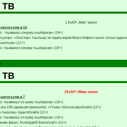
 ТВ
1 КъБР „Мир“ канал
уауэгъуэм и 14
: тхьэмахуэ зэхуаку хъыбархэр» (16+)
ъухэр». «Хьэтхэр» тхылъыр зи IэдакъэщIэкI Фырэ Анфисэ зыхэт нэтын (адыгэб
ыпхъэр» (12+)
: тхьэмахуэ зэхуаку хъыбархэр» (16+)
р
 ТВ
1КъБР «Мир» канал
уауэгъуэм и 7
: тхьэмахуэ зэ-хуаку хъыбархэр» (16+)
си 100 щрикъум ирихьэлIэу. «Утыку» (балъкъэрыбзэкIэ) (12+)
гъуазэщ» (адыгэбзэкIэ) (12+)
: тхьэмахуэ зэ-хуаку хъыбархэр» (16+)
ыжь фIыуэ, Къэбэрдей-Балъкъэр!» (12+)