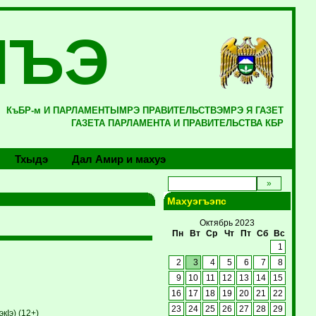
ЛЪЭ
КъБР-м И ПАРЛАМЕНТЫМРЭ ПРАВИТЕЛЬСТВЭМРЭ Я ГАЗЕТ
ГАЗЕТА ПАРЛАМЕНТА И ПРАВИТЕЛЬСТВА КБР
Тхыдэ
Дал Амир и махуэ
Махуэгъэпс
Октябрь 2023
Пн
Вт
Ср
Чт
Пт
Сб
Вс
1
2
3
4
5
6
7
8
9
10
11
12
13
14
15
16
17
18
19
20
21
22
23
24
25
26
27
28
29
кIэ) (12+)