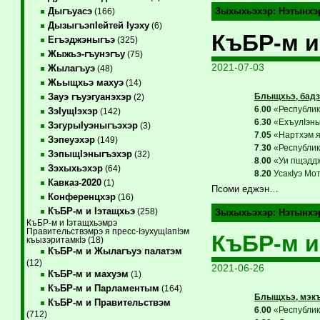
Дыгъуасэ
Зыхыхьэхэр:
Нэтынхэ
(166)
ДызыгъэпIейтей Iуэху
(6)
КъБР-м и
Егъэджэныгъэ
(325)
Жыжьэ-гъунэгъу
(75)
2021-07-03
Жылагъуэ
(48)
Жьыщхьэ махуэ
(14)
Блыщхьэ, бадз
Зауэ гъуэгуанэхэр
(2)
6
.
00
«Республикэ
ЗэIущIэхэр
(142)
6
.
30
«ЕхъулIэныг
ЗэгурыIуэныгъэхэр
(3)
7
.
05
«Нартхэм я
Зэпеуэхэр
(149)
7
.
30
«Республикэ
ЗэпыщIэныгъэхэр
(32)
8
.
00
«Уи пщэддж
Зэхыхьэхэр
(64)
8
.
20
УсакIуэ Мот
Кавказ-2020
(1)
Псоми еджэн…
Конференцхэр
(16)
КъБР-м и Iэтащхьэ
(258)
Зыхыхьэхэр:
Нэтынхэ
КъБР-м и Iэтащхьэмрэ
Правительствэмрэ я пресс-IэухущIапIэм
КъБР-м и
къызэритамкIэ (18)
КъБР-м и Жылагъуэ палатэм
(12)
2021-06-26
КъБР-м и махуэм
(1)
КъБР-м и Парламентым
(164)
Блыщхьэ, мэкъ
КъБР-м и Правительствэм
6
.
00
«Республикэ
(712)