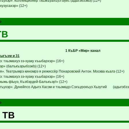
ъухэр». Коллекционер Тхьэкъуахъуэ Iэуес (адыгэбзэкIэ) (12+)
хуэусахэр» (12+)
р
ТВ
1 КъБР «Мир» канал
ыгъэм и 31
: тхьэмахуэ зэ-хуаку хъыбархэр» (16+)
р» (балъкъэрыбзэкIэ) (12+)
я». Театрымрэ киномрэ я режиссёр Понаровский Антон. Москва къалэ (12+)
: тхьэмахуэ зэ-хуаку хъыбархэр» (16+)
ыжь фIыуэ, Къэбэрдей-Балъкъэр!» (12+)
гъухэр». Дунейпсо Адыгэ Хасэм и тхьэмадэ Сэхъурокъуэ Хьэутий (адыгэбзэкI
р
 ТВ