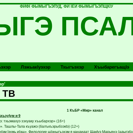
ФИФI ФЫМЫГЪЭПУД, ФИ IЕЙ ФЫМЫГЪЭПЩКIУ
ЫГЭ ПСА
эхэр
Лэжьакlуэхэр
Тхыгъэхэр
Хъыбарегъащlэ
эр'
 ТВ
1 КъБР «Мир» канал
хьэуIум и 9
: тхьэмахуэ зэхуаку хъыбархэр» (16+)
». Ташлы-Тала къуажэ (балъкъэрыбзэкIэ) (12+)
Iэм Iэужь иIэщ». Филологие щIэныгъэхэм я кандидат ЩакIуэ Марьянэ (адыгэбзэ