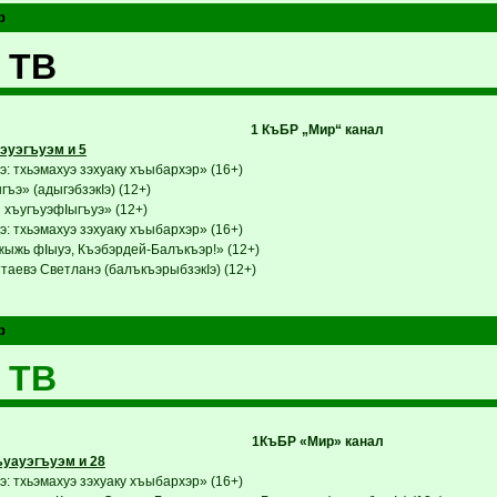
р
 ТВ
1 КъБР „Мир“ канал
эуэгъуэм и 5
: тхьэмахуэ зэхуаку хъыбархэр» (16+)
ъэ» (адыгэбзэкIэ) (12+)
 хъугъуэфIыгъуэ» (12+)
: тхьэмахуэ зэхуаку хъыбархэр» (16+)
ыжь фIыуэ, Къэбэрдей-Балъкъэр!» (12+)
таевэ Светланэ (балъкъэрыбзэкIэ) (12+)
р
 ТВ
1КъБР «Мир» канал
уауэгъуэм и 28
: тхьэмахуэ зэхуаку хъыбархэр» (16+)