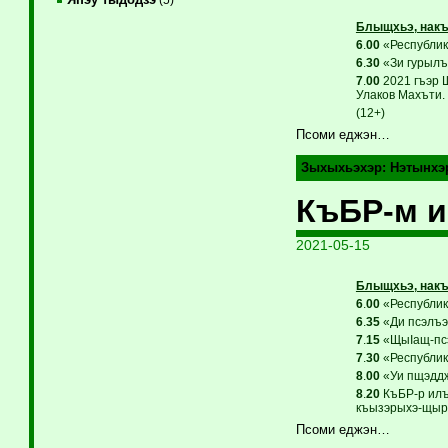
Блыщхьэ, накъ
6
.
00
«Республикэ
6
.
30
«Зи гурылъ
7
.
00
2021 гъэр 
Улаков Махъти. 
(12+)
Псоми еджэн…
Зыхыхьэхэр:
Нэтынхэ
КъБР-м и
2021-05-15
Блыщхьэ, накъ
6
.
00
«Республикэ
6
.
35
«Ди псэлъэг
7
.
15
«ЩыIащ-псэ
7
.
30
«Республикэ
8
.
00
«Уи пщэддж
8
.
20
КъБР-р илъ
къызэрыхэ-щыр 
Псоми еджэн…