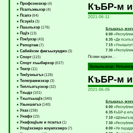
КъБР-м и
Профсоюзхэр
(4)
Псалъэжьхэр
(4)
Псапэ
(64)
2021-06-11
ПсэукIэ
(3)
Пшыхьхэр
(176)
Блыщхьэ, мэкъ
ПщIэ
(13)
6
.
00
«Республикэ
ПэкIухэр
(43)
6
.
35
«Ди псэлъэг
7
.
15
«Узыщыгугъ
Репортаж
(7)
7
.
30
«Республикэ
Сабийхэм факъыхуеджэ
(3)
Псоми еджэн…
Спорт
(115)
Спорт хъыбархэр
(637)
Зыхыхьэхэр:
Нэтынхэ
Театр
(11)
ТекIуэныгъэ
(128)
КъБР-м и
Телеграммэхэр
(3)
Теплъэгъуэхэр
(32)
2021-06-05
Тхыдэ
(101)
ТхылъыщIэ
(340)
Блыщхьэ, мэкъ
Узыншагъэ
(140)
6
.
00
«Республикэ
Указ
(158)
6
.
35
КъБР-р илъэ
Унафэ
(15)
7
.
10
«ЩIэныгъэр 
УнафэщIым и псалъэ
(1)
7
.
30
«Республикэ
УпщIэхэмрэ жэуапхэмрэ
8
.
00
«Уи пщэддж
(7)