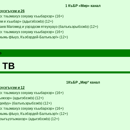
1 КъБР «Мир» канал
эуэгъуэм и 26
: тхьэмахуэ зэхуаку хъыбархэр» (16+)
 и хъыбар» (адыгэбзэкIэ) (12+)
аев Магомед и уэрэдхэм ятеухуауэ (балъкъэрыбзэкIэ) (12+)
: тхьэмахуэ зэхуаку хъыбархэр» (16+)
ыжь фIыуэ, Къэбэрдей-Балъкъэр!» (12+)
р
 ТВ
1КъБР „Мир“ канал
эуэгъуэм и 12
: тхьэмахуэ зэхуаку хъыбархэр» (16+)
ыжхэр» (адыгэбзэкIэ) (12+)
кIуу» (балъкъэрыбзэкIэ) (12+)
: тхьэмахуэ зэхуаку хъыбархэр» (16+)
ыжь фIыуэ, Къэбэрдей-Балъкъэр!» (12+)
ыгъуэтыжахэр» (адыгэбзэкIэ) (12+)