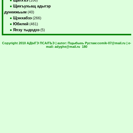
Щапхъэ
(106)
Щикъухьащ адыгэр
дунеижьым
(40)
Щэнхабзэ
(266)
Юбилей
(461)
Япэу тыдодзэ
(5)
Copyright 2010 АДЫГЭ ПСАЛЪЭ | autor:
Пщыбыхь Рустам:
comik-07@mail.ru
| e-
mail:
adyghe@mail.ru
180