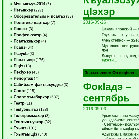
Къуалэбзу
Мэшыкъуэ-2014
(5)
цIэхэр
Нэтынхэр
(227)
Обозревателым и псалъэ
(33)
2016-09-26
Политикэ партхэр
(7)
Проект
(3)
Баклан японский —
Глухарь — хъунгъар,
Профсоюзхэр
(4)
Лунь степной — жьец
Псалъэжьхэр
(4)
Мухоловка-пеструшк
Псапэ
(64)
лэн
ПсэукIэ
(3)
Лысуха — псыджэд,
Пшыхьхэр
(176)
еджэн…
ПщIэ
(13)
ПэкIухэр
(43)
Зыхыхьэхэр:
Фэ фщIэрэ
Репортаж
(7)
ФокIадэ –
Сабийхэм факъыхуеджэ
(3)
Спорт
(115)
сентябрь
Спорт хъыбархэр
(637)
Театр
(11)
2016-09-03
ТекIуэныгъэ
(128)
Телеграммэхэр
Урымхэм я япэ мазэ
(3)
укъыдэбжэмэ, сентя
Теплъэгъуэхэр
(32)
«Септембе» псалъэм
Тхыдэ
(101)
«блы» бжыгъэцIэр къ
ТхылъыщIэ
Адыгэхэм а мазэм ех
(340)
зыбжанэ къагъэсэбэп