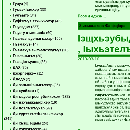
«нэгъуэщIым дэгъу
Гуауэ
(4)
мыхьэнэращ, «гъуэ
ГукъэкIыжхэр
(33)
иризэпытщIэу.
Гулъытэ
(34)
Псоми еджэн…
ГуфIэгъуэ зэхыхьэхэр
(43)
Зыхыхьэхэр:
Фэ фщIэрэ
Гъуазджэ
(237)
Гъуэгу къежьапIэ
(60)
Iэщхьэубы
Гъэлъэгъуэныгъэхэр
(166)
Гъэмахуэ
(14)
, Iыхьэте
Гъэмахуэ зыгъэпсэхугъуэ
(20)
Гъэсэныгъэ
(20)
2019-03-16
ГъэщIэгъуэнщ
(35)
Iэужь.
Адыгэ мэкъум
ДАХ
(75)
хабзэщ. ЛIым щхьэг
Джэрпэджэж
(11)
нысащIэм зы жэм ­тыг
жэмри абы къыщIэхъ
Дзюдо
(2)
ейт, абы и унафэншэ
Ди зэпыщIэныгъэхэр
(36)
ищэну хуиттэкъым. ­
пщырэ пщылIрэ щыщ
Ди куейхэм
(1)
IэщэгъэтIылъыж.
Зе
Ди къуэш республикэхэм
(183)
пасэрей адыгэ хабз
Ди нэхъыжьыфIхэр
(19)
цIыхухъухэр зекIуэм 
щапхъэу ябжырт. Iэщ
Ди псэлъэгъухэр
(97)
адыгэлIым гъуэгуанэ
Ди сурэт гъэтIылъыгъэхэр
лIыгъэщIапIэ ихуэми,
(341)
имыгъэкIуэду къикI
Ди хьэщIэщым
(24)
Ди хэкуэгъухэр
(4)