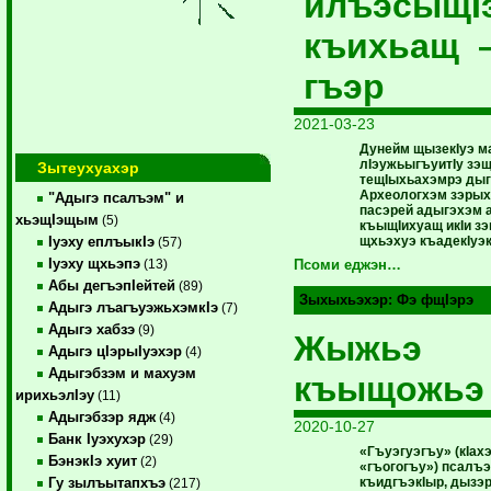
илъэсыщI
къихьащ 
гъэр
2021-03-23
Дунейм щызекIуэ м
лIэужьыгъуитIу зэ
Зытеухуахэр
тещIыхьахэмрэ дыг
Археологхэм зэрых
"Адыгэ псалъэм" и
пасэрей адыгэхэм а
хьэщIэщым
(5)
къыщIихуащ икIи з
щхьэхуэ къадекIуэ
Iуэху еплъыкIэ
(57)
Iуэху щхьэпэ
(13)
Псоми еджэн…
Абы дегъэпIейтей
(89)
Зыхыхьэхэр:
Фэ фщIэрэ
Адыгэ лъагъуэжьхэмкIэ
(7)
Адыгэ хабзэ
(9)
Жыжьэ
Адыгэ цIэрыIуэхэр
(4)
Адыгэбзэм и махуэм
къыщожьэ
ирихьэлIэу
(11)
Адыгэбзэр ядж
(4)
2020-10-27
Банк Iуэхухэр
(29)
«Гъуэгуэгъу» (кIах
БэнэкIэ хуит
(2)
«гъогогъу») псалъ
къидгъэкIыр, дыз
Гу зылъытапхъэ
(217)