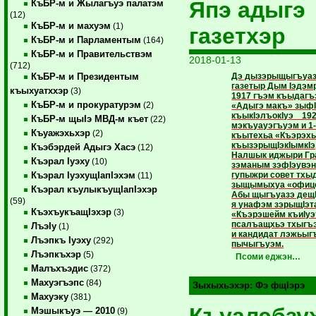
Япэ адыгэ
КъБР-м и Жылагъуэ палатэм
(12)
КъБР-м и махуэм
(1)
газетхэр
КъБР-м и Парламентым
(164)
КъБР-м и Правительствэм
2018-01-13
(712)
Дэ дызэрыщыгъуазэ
КъБР-м и Президентым
газетыр Дым Iэдэм
къыхуатххэр
(3)
1917 гъэм къыдагъ
КъБР-м и прокуратурэм
(2)
«Адыгэ макъ» зыф
къыкIэлъокIуэ 192
КъБР-м щыIэ МВД-м къет
(22)
мэкъуауэгъуэм и 1
Къуажэхьхэр
(2)
къытехьа «Къэрэхь
къызэрыщIэкIымкIэ,
Къэбэрдей Адыгэ Хасэ
(12)
Налшык иджыри Гр
Къэрал Iуэху
(10)
зэманым зэфIэувэн
гупыжри совет тхы
Къэрал IуэхущIапIэхэм
(11)
зыщымыхуа «офице
Къэрал къулыкъущIапIэхэр
Абы щыгъуазэ дещ
(59)
я унафэм зэрыщIэт
КъэхъукъащIэхэр
(3)
«Къэрэшейм къиIуэ
псалъащхьэ тхыгъэ
ЛъэIу
(1)
и кандидат лэжьы
Лъэпкъ Iуэху
(292)
пычыгъуэм.
Лъэпкъхэр
(5)
Псоми еджэн…
Малъхъэдис
(372)
Махуэгъэпс
(84)
Зыхыхьэхэр:
Фэ фщIэрэ
Махуэку
(381)
Мэшыкъуэ — 2010
(9)