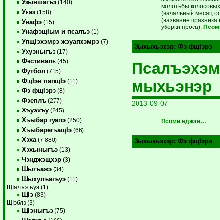
Узыншагъэ
(140)
молотьбы колосовых
Указ
(158)
(начальный месяц ос
(название празника 
Унафэ
(15)
уборки проса).
Псом
УнафэщIым и псалъэ
(1)
УпщIэхэмрэ жэуапхэмрэ
(7)
Зыхыхьэхэр:
Фэ фщIэрэ
Ухуэныгъэ
(17)
Фестиваль
(45)
Псалъэхэм
Футбол
(715)
ФщIэн папщIэ
мыхьэнэр
(11)
Фэ фщIэрэ
(8)
Фэеплъ
(277)
2013-09-07
Хъуэхъу
(245)
Хъыбар гуапэ
(250)
Псоми еджэн…
ХъыбарегъащIэ
(66)
Хэха
(7 880)
Зыхыхьэхэр:
Фэ фщIэрэ
Хэхыныгъэ
(13)
Чэнджэщхэр
(3)
Шыгъажэ
(34)
Шыхулъагъуэ
(11)
ЩIалъэгъуэ (1)
ЩIэ
(83)
ЩIэблэ (3)
ЩIэныгъэ
(75)