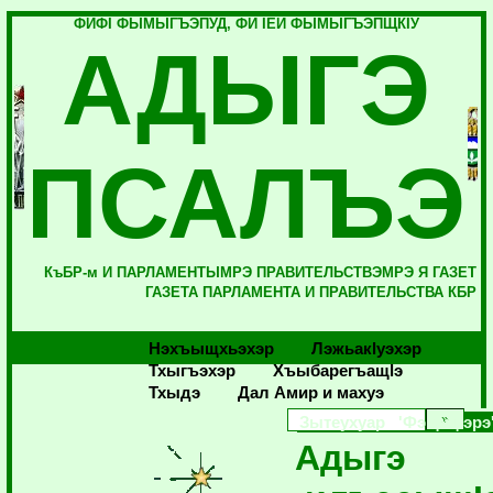
ФИФI ФЫМЫГЪЭПУД, ФИ IЕЙ ФЫМЫГЪЭПЩКIУ
АДЫГЭ
ПСАЛЪЭ
КъБР-м И ПАРЛАМЕНТЫМРЭ ПРАВИТЕЛЬСТВЭМРЭ Я ГАЗЕТ
ГАЗЕТА ПАРЛАМЕНТА И ПРАВИТЕЛЬСТВА КБР
Нэхъыщхьэхэр
Лэжьакlуэхэр
Тхыгъэхэр
Хъыбарегъащlэ
Тхыдэ
Дал Амир и махуэ
Зытеухуар 'Фэ фщIэрэ
Адыгэ