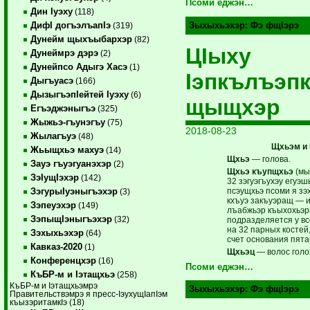
Псоми еджэн…
Дин Iуэху
(118)
ДифI догъэлъапIэ
Зыхыхьэхэр:
Фэ фщIэрэ
(319)
Дунейм щыхъыбархэр
(82)
ЦIыху
Дунеймрэ дэрэ
(2)
Дунейпсо Адыгэ Хасэ
(1)
Iэпкълъэп
Дыгъуасэ
(166)
ДызыгъэпIейтей Iуэху
(6)
щыщхэр
Егъэджэныгъэ
(325)
Жыжьэ-гъунэгъу
(75)
2018-08-23
Жылагъуэ
(48)
Щхьэм и 
Жьыщхьэ махуэ
(14)
Щхьэ
— голова.
Зауэ гъуэгуанэхэр
(2)
Щхьэ къупщхьэ
(мы
ЗэIущIэхэр
(142)
32 зэгуэгъухэу егуэ
псэущхьэ псоми я зэх
ЗэгурыIуэныгъэхэр
(3)
кхъуэ закъуэращ — и
Зэпеуэхэр
(149)
лъабжьэр къыхохьэр
ЗэпыщIэныгъэхэр
(32)
подразделяется у в
на 32 парных костей,
Зэхыхьэхэр
(64)
счет основания пята
Кавказ-2020
(1)
Щхьэц
— волос голо
Конференцхэр
(16)
Псоми еджэн…
КъБР-м и Iэтащхьэ
(258)
КъБР-м и Iэтащхьэмрэ
Зыхыхьэхэр:
Фэ фщIэрэ
Правительствэмрэ я пресс-IэухущIапIэм
къызэритамкIэ (18)