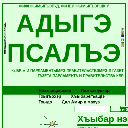
ФИФI ФЫМЫГЪЭПУД, ФИ IЕЙ ФЫМЫГЪЭПЩКIУ
АДЫГЭ
ПСАЛЪЭ
КъБР-м И ПАРЛАМЕНТЫМРЭ ПРАВИТЕЛЬСТВЭМРЭ Я ГАЗЕТ
ГАЗЕТА ПАРЛАМЕНТА И ПРАВИТЕЛЬСТВА КБР
Нэхъыщхьэхэр
Лэжьакlуэхэр
Тхыгъэхэр
Хъыбарегъащlэ
Тхыдэ
Дал Амир и махуэ
Зытеухуар 'КъБР-м и 
Хъыбар нэ