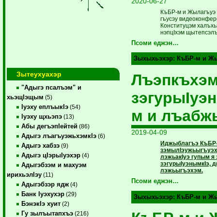
2020-06-27
КъБР-м и Жылагъуэ 
гъусэу видеоконфер
Конституцэм халъхьэ
нэпцIхэм щытепсэлъ
Псоми еджэн…
Зыхыхьэхэр:
КъБР-м и Жы
Зытеухуахэр
Лъэпкъхэм
"Адыгэ псалъэм" и
зэгурыIуэ
хьэщIэщым
(5)
Iуэху еплъыкIэ
(54)
м и лъабж
Iуэху щхьэпэ
(13)
Абы дегъэпIейтей
(86)
2019-04-09
Адыгэ лъагъуэжьхэмкIэ
(6)
Иджыблагъэ КъБР-
Адыгэ хабзэ
(9)
зэмылIэужьыгъуэх
Адыгэ цIэрыIуэхэр
(4)
лэжьакIуэ гупым я
зэгурыIуэнымкIэ, д
Адыгэбзэм и махуэм
лэжьыгъэхэм.
ирихьэлIэу
(11)
Псоми еджэн…
Адыгэбзэр ядж
(4)
Банк Iуэхухэр
(29)
Зыхыхьэхэр:
КъБР-м и Жы
БэнэкIэ хуит
(2)
Гу зылъытапхъэ
(216)