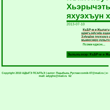
Хьэрычэты
яхуэхъун 
2013-07-10
КъБР-м и Жылагъ
щригъэкIуэкIа ещан
ЗэIущIэр теухуауэ
мыинхэмрэ курыт
Псоми еджэн…
Зыхыхьэхэр:
КъБР-м и Жы
Copyright 2010 АДЫГЭ ПСАЛЪЭ | autor:
Пщыбыхь Рустам:
comik-07@mail.ru
| e-
mail:
adyghe@mail.ru
62