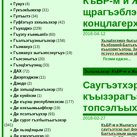
КъБР-м и 
Гуауэ
(4)
щрагъэблэ
ГукъэкIыжхэр
(31)
Гулъытэ
(34)
концлагер
ГуфIэгъуэ зэхыхьэхэр
(42)
Гъуазджэ
(229)
2018-04-12
Гъуэгу къежьапIэ
(60)
Гъэлъэгъуэныгъэхэр
ХьэщIэхэмрэ бысым
(158)
Къэбэрдей-Балъкъ
Гъэмахуэ
(13)
къызэрегъэпэщ. Зи
Гъэмахуэ зыгъэпсэхугъуэ
(19)
псэууэ къинэжар ц
Гъэсэныгъэ
Псоми еджэн…
(20)
ГъэщIэгъуэнщ
(33)
ДАХ
(72)
Зыхыхьэхэр:
КъБР-м и Жы
Джэрпэджэж
(11)
Саугъэтхэ
Дзюдо
(2)
Ди зэпыщIэныгъэхэр
(35)
къызэрагъ
Ди куейхэм
(1)
Ди къуэш республикэхэм
(177)
топсэлъы
Ди нэхъыжьыфIхэр
(19)
Ди псэлъэгъухэр
(93)
2018-02-27
Ди сурэт гъэтIылъыгъэхэр
КъБР-м и Жылагъу
(341)
саугъэтхэр зыт фо
Ди хьэщIэщым
(22)
Балъкъэрым щыщу 
Ди хэкуэгъухэр
(4)