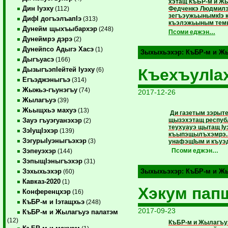
хэтащ КъБР-м и Жы
Дин Iуэху
Федченкэ Людмилэ,
(112)
зегъэужьынымкIэ к
ДифI догъэлъапIэ
(313)
къэлэжьыным темыщ
Дунейм щыхъыбархэр
(248)
Псоми еджэн…
Дунеймрэ дэрэ
(2)
Дунейпсо Адыгэ Хасэ
(1)
Зыхыхьэхэр:
КъБР-м и Жы
Дыгъуасэ
(166)
КъехъулIа
ДызыгъэпIейтей Iуэху
(6)
Егъэджэныгъэ
(314)
Жыжьэ-гъунэгъу
(74)
2017-12-26
Жылагъуэ
(39)
Жьыщхьэ махуэ
(13)
Ди газетым зэрыт
щызэхэтащ республ
Зауэ гъуэгуанэхэр
(2)
теухуауэ щытащ Iу
ЗэIущIэхэр
(139)
къыпэщылъхэмрэ. 
ЗэгурыIуэныгъэхэр
(3)
унафэщIым и къуэ
Псоми еджэн…
Зэпеуэхэр
(144)
ЗэпыщIэныгъэхэр
(31)
Зэхыхьэхэр
Зыхыхьэхэр:
КъБР-м и Жы
(60)
Кавказ-2020
(1)
Хэкум пап
Конференцхэр
(16)
КъБР-м и Iэтащхьэ
(248)
2017-09-23
КъБР-м и Жылагъуэ палатэм
(12)
КъБР-м и Жылагъуэ