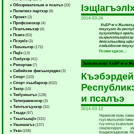
IэщIагъэл
Обозревателым и псалъэ
(33)
Политикэ партхэр
(9)
Проект
(3)
2014-03-26
Профсоюзхэр
(4)
КъБР-м и Жылагъу
Псалъэжьхэр
теухуат ди респу
(4)
хуэунэтIауэ ирагъ
Псапэ
(63)
хьэрычэтыщIэхэр 
ПсэукIэ
(3)
депсэлъылIащ щIал
хэкIыпIэхэм теуху
Пшыхьхэр
(172)
Псоми еджэн…
ПщIэ
(13)
ПэкIухэр
(41)
Зыхыхьэхэр:
КъБР-м и Жы
Репортаж
(7)
Сабийхэм факъыхуеджэ
(3)
Къэбэрдей
Спорт
(110)
Спорт хъыбархэр
(632)
Республик
Театр
(10)
ТекIуэныгъэ
(128)
и псалъэ
Телеграммэхэр
(3)
Теплъэгъуэхэр
(32)
2014-03-12
Тхыдэ
(97)
Украинэм иужь зэман
ТхылъыщIэ
(332)
гъуэ мыхъункIэ Iэмал
гъу­-нэ­гъу къэралым
Узыншагъэ
(137)
зэщIэузэдауэ цIы­х
Указ
(158)
бзаджэнаджэхэм. Абых