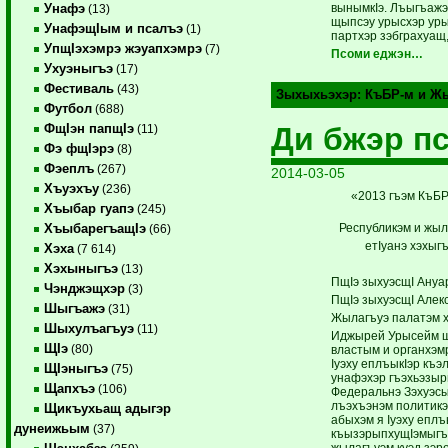
вынымкIэ. Лъыгъажэ
Унафэ
(13)
щы­псэу урысхэр уры
УнафэщIым и псалъэ
(1)
партхэр зэбг­рахуащ,
УпщIэхэмрэ жэуапхэмрэ
(7)
Псоми еджэн…
Ухуэныгъэ
(17)
Фестиваль
(43)
Зыхыхьэхэр:
КъБР-м и Жы
Футбол
(688)
Ди бжэр п
ФщIэн папщIэ
(11)
Фэ фщIэрэ
(8)
Фэеплъ
(267)
2014-03-05
Хъуэхъу
(236)
«2013 гъэм КъБР
Хъыбар гуапэ
(245)
Республикэм и жыл
ХъыбарегъащIэ
(66)
етIуанэ хэхыг
Хэха
(7 614)
Хэхыныгъэ
(13)
ПщIэ зыхуэсщI Ануар
Чэнджэщхэр
(3)
ПщIэ зыхуэсщI Алекс
Шыгъажэ
(31)
Жылагъуэ палатэм хэ
Шыхулъагъуэ
(11)
Иджырей Урысейм щ
ЩIэ
(80)
властым и органхэмр
Iуэху еплъыкIэр къ
ЩIэныгъэ
(75)
унафэхэр гъэ­хьэзы
Щапхъэ
(106)
Федеральнэ Зэхуэс
лъэхъэнэм политикэ
Щикъухьащ адыгэр
абыхэм я Iуэху еплъ
дунеижьым
(37)
къызэрыпхущIэмыгъ
жылагъуэм куэд зэр