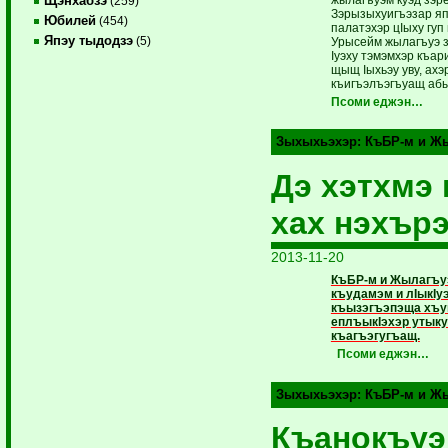
Щэнхабзэ
(259)
Зэрызыхуигъэзар яп
Юбилей
(454)
палатэхэр цIыху гуп
Япэу тыдодзэ
(5)
Урысейм жылагъуэ зэ
Iуэху тэмэмхэр къар
щыщ Iыхьэу уву, ах
къигъэ­лъэ­гъуащ аб
Псоми еджэн…
Зыхыхьэхэр:
КъБР-м и Жы
Дэ хэтхмэ 
хах нэхър
2013-11-20
КъБР-м и Жылагъуэ
къудамэм и лIыкIу
къызэгъэпэща хъуны
еплъыкIэхэр утыку
къагъэгугъащ.
Псоми еджэн…
Зыхыхьэхэр:
КъБР-м и Жы
Къанокъуэ