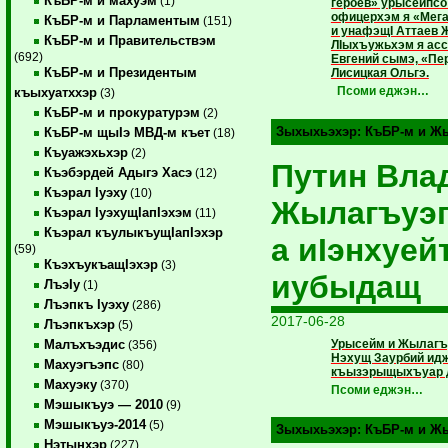
КъБР-м и махуэм
(1)
героев» урысейпсо
офицерхэм я «Мег
КъБР-м и Парламентым
(151)
и унафэщI Аттаев 
КъБР-м и Правительствэм
ЛIыхъужьхэм я асс
(692)
Евгений сымэ, «Пе
КъБР-м и Президентым
Лисицкая Ольгэ.
Псоми еджэн…
къыхуатххэр
(3)
КъБР-м и прокуратурэм
(2)
Зыхыхьэхэр:
КъБР-м и Жы
КъБР-м щыIэ МВД-м къет
(18)
Къуажэхьхэр
(2)
Путин Вла
Къэбэрдей Адыгэ Хасэ
(12)
Къэрал Iуэху
(10)
Жылагъуэп
Къэрал IуэхущIапIэхэм
(11)
Къэрал къулыкъущIапIэхэр
а иIэнхуейт
(59)
КъэхъукъащIэхэр
(3)
иубыдащ
ЛъэIу
(1)
Лъэпкъ Iуэху
(286)
2017-06-28
Лъэпкъхэр
(5)
Урысейм и Жылагъу
Малъхъэдис
(356)
Нэхущ Заурбий идж
Махуэгъэпс
(80)
къызэрыщыхъуар д
Махуэку
(370)
Псоми еджэн…
Мэшыкъуэ — 2010
(9)
Мэшыкъуэ-2014
(5)
Зыхыхьэхэр:
КъБР-м и Жы
Нэтынхэр
(227)