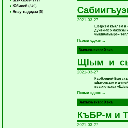
Щэнхабзэ
(171)
Юбилей
(349)
Сабиигъу
Япэу тыдодзэ
(5)
2021-03-27
Шэджэм къалэм и «
дуней-псо махуэм
чыцIиблымрэ» теп
Псоми еджэн…
Зыхыхьэхэр:
Хэха
ЩIым и с
2021-03-27
Къэбэрдей-Балъкъ
щIыуэпсым и дуней
къыхилъхьа «ЩIым 
Псоми еджэн…
Зыхыхьэхэр:
Хэха
КъБР-м и 
2021-03-27