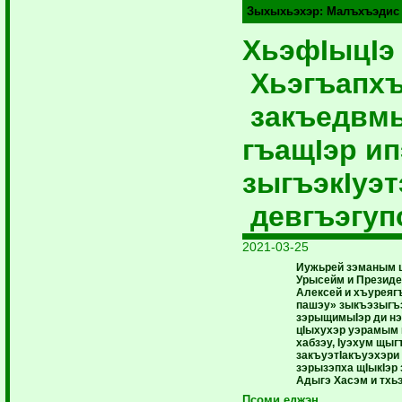
Зыхыхьэхэр:
Малъхъэдис
ХьэфIыцIэ
Хьэгъапх
закъедвмы
гъащIэр ип
зыгъэкIуэ
девгъэгуп
2021-03-25
Иужьрей зэманым ц
Урысейм и Президе
Алексей и хъуреягъ
пашэу» зыкъэзыгъ
зэрыщимыIэр ди нэ
цIыхухэр уэрамым
хабзэу, Iуэхум щыг
закъуэтIакъуэхэри
зэрызэпха щIыкIэр
Адыгэ Хасэм и тхь
Псоми еджэн…