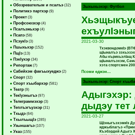
Обозревателым и псалъэ
(32)
Зыхыхьэхэр:
Футбол
Политикэ партхэр
(9)
Хьэщыкъуе
Проект
(3)
Профсоюзхэр
(4)
ехъулIэны
Псалъэжьхэр
(4)
Псапэ
(58)
2021-03-30
ПсэукIэ
(3)
Пшыхьхэр
(152)
ТхэквондомкIэ (ВТ
щIыналъэ зэхьэзэху
ПщIэ
(13)
Абы кърихьэлIащ 
ПэкIухэр
(34)
щIыналъэхэм, Сама
хэта спортсмен 200
Репортаж
(7)
Сабийхэм факъыхуеджэ
(2)
Псоми еджэн…
Спорт
(32)
Зыхыхьэхэр:
Спорт хъыб
Спорт хъыбархэр
(581)
Театр
(9)
Адыгэхэр:
ТекIуэныгъэ
(97)
Телеграммэхэр
(3)
дыдэу тет
Теплъэгъуэхэр
(31)
Тхыдэ
(64)
2021-03-27
ТхылъыщIэ
(285)
ЩIэныгъэхэмкIэ Ду
Узыншагъэ
(107)
иджыблагъэ «Прин
Къэбэрдей Адыгэ Х
Указ
(155)