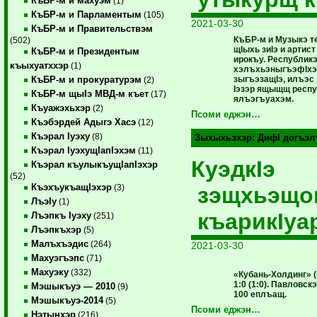
КъБР-м и махуэм
(1)
КъБР-м и Парламентым
(105)
2021-03-30
КъБР-м и Правительствэм
КъБР-м и Музыкэ т
(502)
щIыхь зиIэ и арти
КъБР-м и Президентым
ирокъу. Республик
къыхуатххэр
(1)
хэлъхьэныгъэфIхэр
зыгъэзащIэ, илъэс
КъБР-м и прокуратурэм
(2)
Iэзэр ящыщщ респу
КъБР-м щыIэ МВД-м къет
(17)
ялъэгъуахэм.
Къуажэхьхэр
(2)
Псоми еджэн…
Къэбэрдей Адыгэ Хасэ
(12)
Къэрал Iуэху
(8)
Зыхыхьэхэр:
ДифI догъэл
Къэрал IуэхущIапIэхэм
(11)
КуэдкIэ
Къэрал къулыкъущIапIэхэр
(52)
КъэхъукъащIэхэр
зэщхьэщок
(3)
ЛъэIу
(1)
къарикIуа
Лъэпкъ Iуэху
(251)
Лъэпкъхэр
(5)
Малъхъэдис
(264)
2021-03-30
Махуэгъэпс
(71)
Махуэку
(332)
«Кубань-Холдинг» 
1:0 (1:0). Павловск
Мэшыкъуэ — 2010
(9)
100 еплъащ.
Мэшыкъуэ-2014
(5)
Псоми еджэн…
Нэтынхэр
(216)