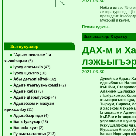
2021-03-30
Нобэ и илъэс 75-р е
литературовед, ЩIэ
президент, Къэбэрд
Мусэбий и къуэм.
Псоми еджэн…
Зыхыхьэхэр:
Хъуэхъу
Зытеухуахэр
ДАХ-м и Х
"Адыгэ псалъэм" и
лэжьыгъэ
хьэщIэщым
(5)
Iуэху еплъыкIэ
(47)
2021-03-30
Iуэху щхьэпэ
(10)
Дунейпсо Адыгэ Хас
Абы дегъэпIейтей
(82)
иджыблагъэ Налшык
Адыгэ лъагъуэжьхэмкIэ
(2)
КъШР-м, Ставропол
Адыгэ хабзэ
Аланием щылажьэ 
(3)
лIыкIуэхэмрэ. Кър
Адыгэ цIэрыIуэхэр
(4)
къызэрагъэпэщри, 
Адыгэбзэм и махуэм
Тыркум, Сирием, И
я хасэхэм я тхьэма
ирихьэлIэу
(11)
Iэтащхьэм и Админ
Адыгэбзэр ядж
(4)
КъБР-м и Iэтащхьэм
управленэм и унаф
Банк Iуэхухэр
(28)
IуэхущIапIэхэм яд
БэнэкIэ хуит
(2)
КIурашын Анзор, У
Гу зылъытапхъэ
Кавказ Ищхъэрэ щ
(213)