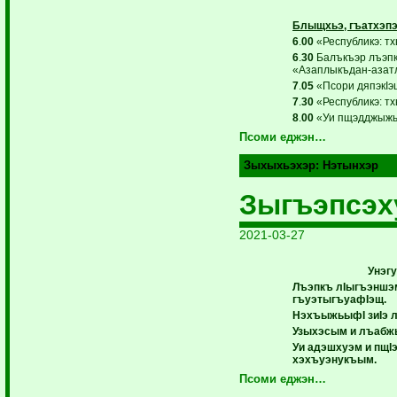
Блыщхьэ, гъатхэпэ
6
.
00
«Республикэ: тх
6
.
30
Балъкъэр лъэпк
«Азаплыкъдан-азатл
7
.
05
«Псори дяпэкIэщ
7
.
30
«Республикэ: тх
8
.
00
«Уи пщэдджыжь 
Псоми еджэн…
Зыхыхьэхэр:
Нэтынхэр
Зыгъэпсэх
2021-03-27
Унэг
Лъэпкъ лIыгъэншэ
гъуэтыгъуафIэщ.
НэхъыжьыфI зиIэ 
Узыхэсым и лъабжь
Уи адэшхуэм и пщIэ
хэхъуэнукъым.
Псоми еджэн…