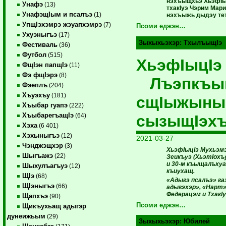
нэхъыщхьэ ХьэфIыц
Унафэ
(13)
тхакIуэ Чэрим Мар
УнафэщIым и псалъэ
(1)
нэхъыжь дыдэу те
УпщIэхэмрэ жэуапхэмрэ
(7)
Псоми еджэн…
Ухуэныгъэ
(17)
Зыхыхьэхэр:
ТхылъыщIэ
Фестиваль
(36)
Футбол
(515)
ХьэфIыцIэ
ФщIэн папщIэ
(11)
Фэ фщIэрэ
(8)
Лъэпкъым
Фэеплъ
(204)
Хъуэхъу
(181)
сщIыжын
Хъыбар гуапэ
(222)
ХъыбарегъащIэ
сызыщIэх
(64)
Хэха
(6 401)
Хэхыныгъэ
(12)
2021-03-27
Чэнджэщхэр
(3)
ХьэфIыцIэ Мухьэм
Шыгъажэ
(22)
Зеикъуэ (ХьэтIох
и 30-м къыщалъхуа
Шыхулъагъуэ
(12)
къиухащ.
ЩIэ
(68)
«Адыгэ псалъэ» г
ЩIэныгъэ
(66)
адыгэхэр», «Нарт»
Федерацэм и ТхакI
Щапхъэ
(90)
Псоми еджэн…
Щикъухьащ адыгэр
дунеижьым
(29)
Зыхыхьэхэр:
Юбилей