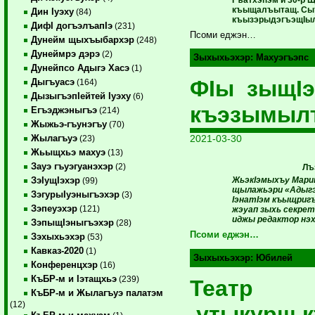
къыщалъытащ. Сыт, 
Дин Iуэху
(84)
къызэрыдэгъэщIыл
ДифI догъэлъапIэ
(231)
Псоми еджэн…
Дунейм щыхъыбархэр
(248)
Дунеймрэ дэрэ
(2)
Зыхыхьэхэр:
Махуэгъэпс
Дунейпсо Адыгэ Хасэ
(1)
ФIы зыщI
Дыгъуасэ
(164)
ДызыгъэпIейтей Iуэху
(6)
къэзымыл
Егъэджэныгъэ
(214)
Жыжьэ-гъунэгъу
(70)
2021-03-30
Жылагъуэ
(23)
Жьыщхьэ махуэ
(13)
Зауэ гъуэгуанэхэр
(2)
Лъ
ЖьэкIэмыхъу Мари
ЗэIущIэхэр
(99)
щылажьэри «Адыгэ
ЗэгурыIуэныгъэхэр
(3)
IэнатIэм къыщриг
Зэпеуэхэр
(121)
жэуап зыхь секрет
иджы редактор нэх
ЗэпыщIэныгъэхэр
(28)
Псоми еджэн…
Зэхыхьэхэр
(53)
Кавказ-2020
(1)
Зыхыхьэхэр:
Юбилей
Конференцхэр
(16)
КъБР-м и Iэтащхьэ
(239)
Театр
КъБР-м и Жылагъуэ палатэм
(12)
утыкурщ к