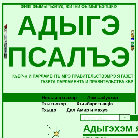
ФИФI ФЫМЫГЪЭПУД, ФИ IЕЙ ФЫМЫГЪЭПЩКIУ
АДЫГЭ
ПСАЛЪЭ
КъБР-м И ПАРЛАМЕНТЫМРЭ ПРАВИТЕЛЬСТВЭМРЭ Я ГАЗЕТ
ГАЗЕТА ПАРЛАМЕНТА И ПРАВИТЕЛЬСТВА КБР
Нэхъыщхьэхэр
Лэжьакlуэхэр
Тхыгъэхэр
Хъыбарегъащlэ
Тхыдэ
Дал Амир и махуэ
Март, 2021
Адыгэхэм 