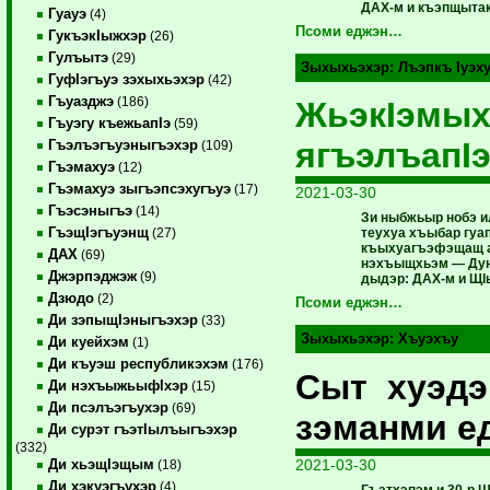
ДАХ-м и къэпщытакI
Гуауэ
(4)
Псоми еджэн…
ГукъэкIыжхэр
(26)
Гулъытэ
(29)
Зыхыхьэхэр:
Лъэпкъ Iуэх
ГуфIэгъуэ зэхыхьэхэр
(42)
Гъуазджэ
(186)
ЖьэкIэмы
Гъуэгу къежьапIэ
(59)
ягъэлъапI
Гъэлъэгъуэныгъэхэр
(109)
Гъэмахуэ
(12)
Гъэмахуэ зыгъэпсэхугъуэ
(17)
2021-03-30
Гъэсэныгъэ
(14)
Зи ныбжьыр нобэ и
ГъэщIэгъуэнщ
теухуа хъыбар гуа
(27)
къыхуагъэфэщащ а
ДАХ
(69)
нэхъыщхьэм — Дун
Джэрпэджэж
(9)
дыдэр: ДАХ-м и ЩI
Дзюдо
(2)
Псоми еджэн…
Ди зэпыщIэныгъэхэр
(33)
Зыхыхьэхэр:
Хъуэхъу
Ди куейхэм
(1)
Ди къуэш республикэхэм
(176)
Сыт хуэд
Ди нэхъыжьыфIхэр
(15)
Ди псэлъэгъухэр
(69)
зэманми е
Ди сурэт гъэтIылъыгъэхэр
(332)
2021-03-30
Ди хьэщIэщым
(18)
Ди хэкуэгъухэр
(4)
Гъатхэпэм и 30-р 