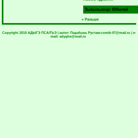
Зыхыхьэхэр:
Юбилей
« Раньше
Copyright 2010 АДЫГЭ ПСАЛЪЭ | autor:
Пщыбыхь Рустам:
comik-07@mail.ru
| e-
mail:
adyghe@mail.ru