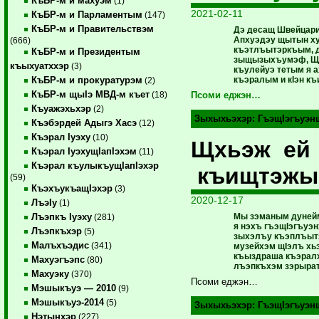
КъБР-м и махуэм
(1)
2021-02-11
КъБР-м и Парламентым
(147)
КъБР-м и Правительствэм
Дэ десащ Швейцари
Апхуэдэу щытын ху
(666)
къэтлъытэркъым, 
КъБР-м и Президентым
зыщызыхъумэф, Щ
къыхуатххэр
(3)
къулейуэ тетым я 
къэралым и кIэн къи
КъБР-м и прокуратурэм
(2)
КъБР-м щыIэ МВД-м къет
(18)
Псоми еджэн…
Къуажэхьхэр
(2)
Зыхыхьэхэр:
ГъэщIэгъуэн
Къэбэрдей Адыгэ Хасэ
(12)
Къэрал Iуэху
(10)
Щхьэж ей
Къэрал IуэхущIапIэхэм
(11)
Къэрал къулыкъущIапIэхэр
къищтэжы
(59)
КъэхъукъащIэхэр
(3)
2020-12-17
ЛъэIу
(1)
Мы зэманым дунейм
Лъэпкъ Iуэху
(281)
я нэхъ гъэщIэгъуэн
Лъэпкъхэр
(5)
зыхэлъу къэплъыт
Малъхъэдис
(341)
музейхэм щIэлъ хь
къыздраша къэралх
Махуэгъэпс
(80)
лъэпкъхэм зэрыра
Махуэку
(370)
Псоми еджэн…
Мэшыкъуэ — 2010
(9)
Мэшыкъуэ-2014
(5)
Зыхыхьэхэр:
ГъэщIэгъуэн
Нэтынхэр
(227)