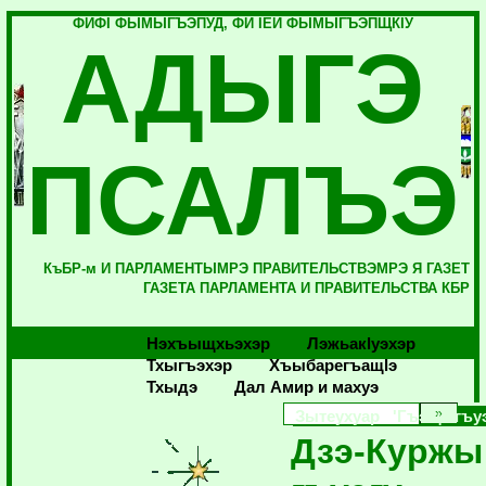
ФИФI ФЫМЫГЪЭПУД, ФИ IЕЙ ФЫМЫГЪЭПЩКIУ
АДЫГЭ
ПСАЛЪЭ
КъБР-м И ПАРЛАМЕНТЫМРЭ ПРАВИТЕЛЬСТВЭМРЭ Я ГАЗЕТ
ГАЗЕТА ПАРЛАМЕНТА И ПРАВИТЕЛЬСТВА КБР
Нэхъыщхьэхэр
Лэжьакlуэхэр
Тхыгъэхэр
Хъыбарегъащlэ
Тхыдэ
Дал Амир и махуэ
Зытеухуар 'ГъэщIэгъу
Дзэ-Курж