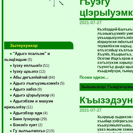
гъуэгу
цIэрыIуэмк
2021-07-27
Къэбэрдей-Балък
лъэныкъуэмкIэ
уик
укъыщыхуэплъэкI
кIэраупсея
пкIэлъе
Зытеухуахэр
теувапIэхэм
ещхьу,
елъэгэкIыу
къэлъа
"Адыгэ псалъэм" и
ХъупIэ,
Къырылъэ,
Осетие
Ищхъэрэм
хьэщIэщым
(5)
хэгъэгухэм
зэрыху
Iуэху еплъыкIэ
(51)
гъунэгъу
дыдэ
щыз
къыдэкIуэуи
,
тынш
Iуэху щхьэпэ
(12)
Абы дегъэпIейтей
Псоми еджэн…
(84)
Адыгэ лъагъуэжьхэмкIэ
(5)
Зыхыхьэхэр:
ГъэщIэгъуэн
Адыгэ хабзэ
(9)
Адыгэ цIэрыIуэхэр
(4)
Къызэдэун
Адыгэбзэм и махуэм
ирихьэлIэу
(11)
2021-07-27
Адыгэбзэр ядж
(4)
Хьэршыр зыджхэм
Банк Iуэхухэр
(29)
хъыбар зэбграгъэх
БэнэкIэ хуит
(2)
къыхуэмыплъыхь, г
уахэ жыжьэм зэма
Гу зылъытапхъэ
(215)