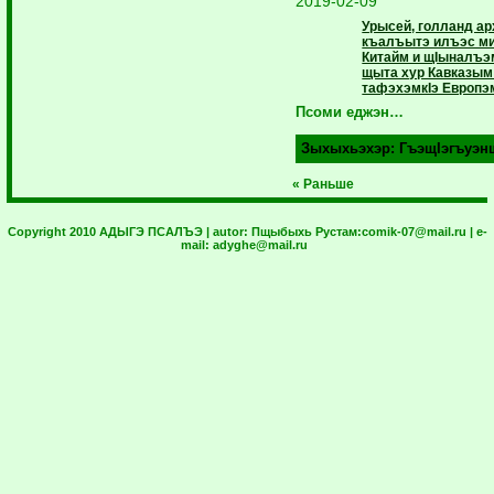
2019-02-09
Урысей, голланд а
къалъытэ илъэс мин
Китайм и щIыналъ
щыта хур Кавказым
тафэхэмкIэ Европэ
Псоми еджэн…
Зыхыхьэхэр:
ГъэщIэгъуэн
« Раньше
Copyright 2010 АДЫГЭ ПСАЛЪЭ | autor:
Пщыбыхь Рустам:
comik-07@mail.ru
| e-
mail:
adyghe@mail.ru