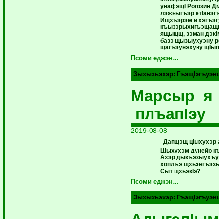
унафэщI Рогозин Д
лэжьыгъэр етIанэг
Ищхъэрэм и хэгъэг
къызэрыхигъэщащи
ящыщщ, зэман дэкI
базэ щызыухуэну р
щагъэунэхуну щIып
Псоми еджэн…
Зыхыхьэхэр:
ГъэщIэгъуэн
Марсыр я
плъапIэу
2019-08-08
Дапщэщ цIыхухэр 
ЦIыхухэм дунейр къ
Ахэр дыкъэзыухъу
хоплъэ щхьэегъэзы
Сыт щхьэкIэ?
Псоми еджэн…
Зыхыхьэхэр:
ГъэщIэгъуэн
АдыгэлIым