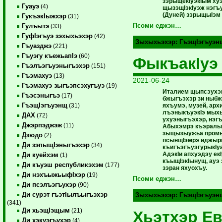
зэрыщекIуэкIым ху
Гуауэ
(4)
щызэщIэкIуэж нэгъ
(Дуней) зэрыщыIэм 
ГукъэкIыжхэр
(31)
Псоми еджэн…
Гулъытэ
(33)
ГуфIэгъуэ зэхыхьэхэр
(42)
Зыхыхьэхэр:
ГъэщIэгъуэн
Гъуазджэ
(221)
Гъуэгу къежьапIэ
(60)
ФыкъакIуэ
Гъэлъэгъуэныгъэхэр
(151)
Гъэмахуэ
(13)
2021-06-24
Гъэмахуэ зыгъэпсэхугъуэ
(19)
Италием щыпсэухэ
Гъэсэныгъэ
(17)
бжыгъэхэр зи ныб
ГъэщIэгъуэнщ
яхъумэ, музей, арх
(31)
лъэныкъуэкIэ мыхь
ДАХ
(72)
ухуэныгъэхэр, нэгъ
Джэрпэджэж
(11)
Абыхэмрэ къэралы
зыщызыужьа пром
Дзюдо
(2)
псынщIэмрэ иджыр
Ди зэпыщIэныгъэхэр
(34)
къигъэгъуэгурыкIу
АдэкIи апхуэдэу ек
Ди куейхэм
(1)
къыщIэкIынущ, ауэ 
Ди къуэш республикэхэм
(177)
зэран яхуохъу.
Ди нэхъыжьыфIхэр
(19)
Псоми еджэн…
Ди псэлъэгъухэр
(90)
Ди сурэт гъэтIылъыгъэхэр
Зыхыхьэхэр:
ГъэщIэгъуэн
(341)
Ди хьэщIэщым
(21)
Хьэтхэр Е
Ди хэкуэгъухэр
(4)