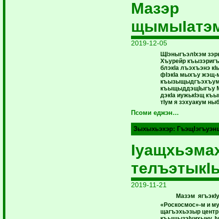
Мазэр
щымыIатэ
2019-12-05
ЩIэныгъэлIхэм зэр
Хъурейр къызэригъ
блэкIа лъэхъэнэ кI
фIэкIа мыхъу жэщ-
къызыщыдгъэхъум
къыщыддэщIыгъу М
дэкIа иужькIэщ къ
тIум я зэхуакум ны
Псоми еджэн…
Зыхыхьэхэр:
ГъэщIэгъуэн
Iуащхьэма
телъэтыкI
2019-11-21
Мазэм ягъэкI
«Роскосмос»-м и м
щагъэхьэзыр центр
къыщызэIуихыну. Iу