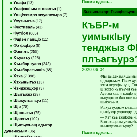
Псоми еджэн…
Унафэ
(13)
УнафэщIым и псалъэ
(1)
Зыхыхьэхэр:
ГъэщIэгъуэн
УпщIэхэмрэ жэуапхэмрэ
(7)
Ухуэныгъэ
(17)
КъБР-м
Фестиваль
(43)
уимыкIыу
Футбол
(665)
ФщIэн папщIэ
(11)
тенджыз Ф
Фэ фщIэрэ
(8)
Фэеплъ
(255)
плъагъурэ
Хъуэхъу
(228)
Хъыбар гуапэ
(243)
2020-06-04
ХъыбарегъащIэ
(65)
Хэха
(7 396)
ФIы дыдэхэм ящымы
еджэркъым. Псом ху
Хэхыныгъэ
(13)
хэти пеуэфынущ. Еп
Чэнджэщхэр
(3)
щIэсхэр хьэгъуни к
Ауэ зы хьэл гъэщIэг
Шыгъажэ
(28)
зыгуэрхэм баз япихь
Шыхулъагъуэ
(11)
щыIэкъым.
ЩIэ
(78)
Махуэ гуэрым классы
цIыкIухэр уэршэру 
ЩIэныгъэ
(75)
— Хэт къызжиIэфын,
Щапхъэ
(102)
Балъкъэрым уимыкIы
Щикъухьащ адыгэр
къыпхуэлъагъуну?
дунеижьым
(36)
Псоми еджэн…