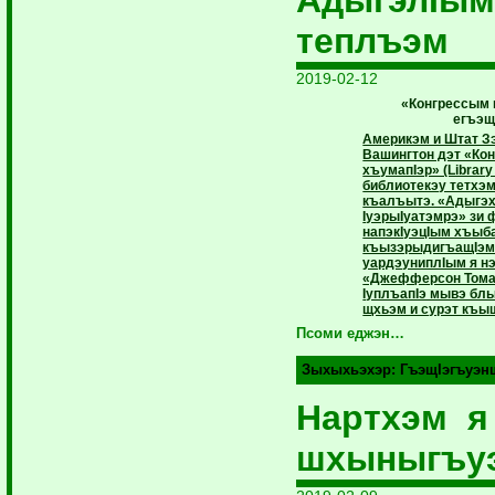
теплъэм
2019-02-12
«Конгрессым 
егъэщ
Америкэм и Штат З
Вашингтон дэт «Ко
хъумапIэр» (Library
библиотекэу тетхэм
къалъытэ. «Адыгэх
IуэрыIуатэмрэ» зи 
напэкIуэцIым хъыб
къызэрыдигъащIэмкI
уардэуниплIым я 
«Джефферсон Тома
IуплъапIэ мывэ бл
щхьэм и сурэт къы
Псоми еджэн…
Зыхыхьэхэр:
ГъэщIэгъуэн
Нартхэм 
шхыныгъу