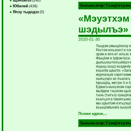
Щэнхабзэ
(240)
Зыхыхьэхэр:
ГъэщIэгъуэн
Юбилей
(439)
Япэу тыдодзэ
(5)
«Мэуэтхэм
шэдылъэ»
2020-01-30
Тхыдэм умыщIэххэу ку
Ростов илъэситI и п
эрэм и япэ ит илъэ
ФIыцIэм и Iуфэм Iуса
дыкъызытехъукIауэ 
ящыщ зыщ) къадекIу
ехьэлIа щIыпIэ. «Заг
журналым зэритхамкI
ныкъуэрэ зи лъагагъ 
IэрыщIщ, метри 4 и б
Еджагъэшхуэхэм зэр
мыбдеж тхьэхэм щыI
тыхь (тыгъэ) хуащIх
къагъуэта Iэмэпсымэ 
мы щIыпIэм нэгъуэщI
къыщIэкIынкIэ зыхуэ
Псоми еджэн…
Зыхыхьэхэр:
ГъэщIэгъуэн