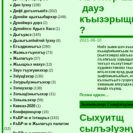
дауэ
Дин Iуэху
(108)
ДифI догъэлъапIэ
(302)
къызэрыщ
Дунейм щыхъыбархэр
(248)
Дунеймрэ дэрэ
(2)
?
Дунейпсо Адыгэ Хасэ
(1)
Дыгъуасэ
(165)
2021-06-10
ДызыгъэпIейтей Iуэху
(6)
Егъэджэныгъэ
(290)
Нобэ зыми шэч къ
къыщIэкIынкъым х
Жыжьэ-гъунэгъу
(73)
(хьетхэмрэ) абхъа
Жылагъуэ
(37)
лъэпкъыу зэрыщыт
техъуэ къэхутэныг
Жьыщхьэ махуэ
(13)
художественнэ тхы
Зауэ гъуэгуанэхэр
(2)
илъэсхэм куэд дыд
зыфIэмыкъабыл, е
ЗэIущIэхэр
(130)
къэзылъытэ гуэрхэ
ЗэгурыIуэныгъэхэр
(3)
зэманым апхуэдэхэ
Зэпеуэхэр
(138)
мащIэ хъуащ.
ЗэпыщIэныгъэхэр
(31)
Псоми еджэн…
Зэхыхьэхэр
(58)
Зыхыхьэхэр:
ГъэщIэгъуэн
Кавказ-2020
(1)
Конференцхэр
(16)
Сыхуитщ
КъБР-м и Iэтащхьэ
(243)
КъБР-м и Жылагъуэ палатэм
сылъэIуэн
(12)