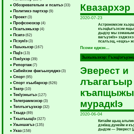
Квазархэр
Обозревателым и псалъэ
(33)
Политикэ партхэр
(9)
Проект
(3)
2020-07-23
Профсоюзхэр
(4)
Астрономхэм хьэр
къэщIыгъэхэм ящы
Псалъэжьхэр
(4)
дыдэу мы зэманым 
Псапэ
(62)
вагъуэкIэ» зэджэхэ
ПсэукIэ
(3)
псалъэщ, «ещхь» ж
Пшыхьхэр
(167)
Псоми еджэн…
ПщIэ
(13)
Зыхыхьэхэр:
ГъэщIэгъуэн
ПэкIухэр
(39)
Репортаж
(7)
Эверест и
Сабийхэм факъыхуеджэ
(3)
Спорт
(95)
лъагагъыр
Спорт хъыбархэр
(626)
Театр
(10)
къапщыжы
ТекIуэныгъэ
(127)
мурадкIэ
Телеграммэхэр
(3)
Теплъэгъуэхэр
(32)
Тхыдэ
(89)
2020-06-04
ТхылъыщIэ
(327)
Китайм щыщ альпин
Узыншагъэ
(135)
дэкIащ дунейм и к
дыдэм — Эверест (
Указ
(158)