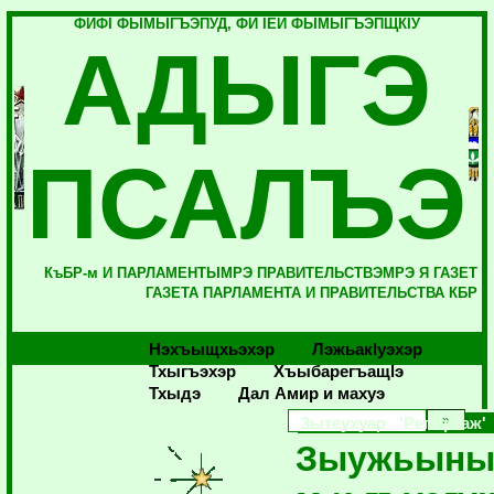
ФИФI ФЫМЫГЪЭПУД, ФИ IЕЙ ФЫМЫГЪЭПЩКIУ
АДЫГЭ
ПСАЛЪЭ
КъБР-м И ПАРЛАМЕНТЫМРЭ ПРАВИТЕЛЬСТВЭМРЭ Я ГАЗЕТ
ГАЗЕТА ПАРЛАМЕНТА И ПРАВИТЕЛЬСТВА КБР
Нэхъыщхьэхэр
Лэжьакlуэхэр
Тхыгъэхэр
Хъыбарегъащlэ
Тхыдэ
Дал Амир и махуэ
Зытеухуар 'Репортаж'
Зыужьыны