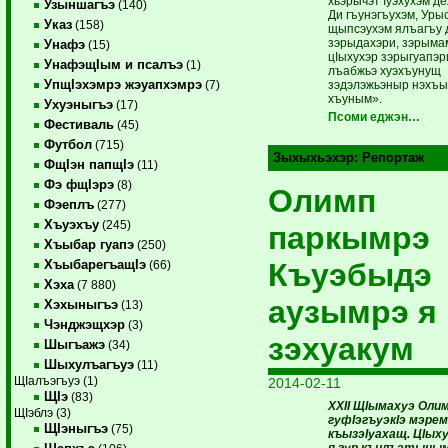
хьэрычэт Iуэхухэм де
Узыншагъэ
(140)
Ди гъунэгъухэм, Уры
Указ
(158)
щыпсэухэм ялъагъу 
зэрыдахэри, зэрыма
Унафэ
(15)
цIыхухэр зэрыгуапэр
УнафэщIым и псалъэ
(1)
лъабжьэ хуэхъунущ
УпщIэхэмрэ жэуапхэмрэ
зэдэлэжьэныр нэхъы
(7)
хъуным».
Ухуэныгъэ
(17)
Псоми еджэн…
Фестиваль
(45)
Футбол
(715)
Зыхыхьэхэр:
Репортаж
ФщIэн папщIэ
(11)
Фэ фщIэрэ
(8)
Олимп
Фэеплъ
(277)
Хъуэхъу
(245)
паркымрэ
Хъыбар гуапэ
(250)
Къуэбыдэ
ХъыбарегъащIэ
(66)
Хэха
(7 880)
аузымрэ я
Хэхыныгъэ
(13)
Чэнджэщхэр
(3)
зэхуакум
Шыгъажэ
(34)
Шыхулъагъуэ
(11)
ЩIалъэгъуэ (1)
2014-02-11
ЩIэ
(83)
ХХII ЩIымахуэ Оли
ЩIэблэ (3)
гуфIэгъуэкIэ мэрем
ЩIэныгъэ
(75)
къызэIуа­хащ. ЦIых