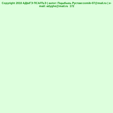
Copyright 2010 АДЫГЭ ПСАЛЪЭ | autor:
Пщыбыхь Рустам:
comik-07@mail.ru
| e-
mail:
adyghe@mail.ru
172