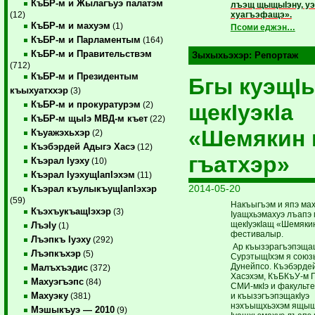
КъБР-м и Жылагъуэ палатэм
лъэщ щыщыIэну, уэ
хуагъэфащэ».
(12)
КъБР-м и махуэм
(1)
Псоми еджэн…
КъБР-м и Парламентым
(164)
КъБР-м и Правительствэм
Зыхыхьэхэр:
Репортаж
(712)
КъБР-м и Президентым
Бгы куэщI
къыхуатххэр
(3)
КъБР-м и прокуратурэм
щекIуэкIа
(2)
КъБР-м щыIэ МВД-м къет
(22)
«Шемякин 
Къуажэхьхэр
(2)
Къэбэрдей Адыгэ Хасэ
(12)
гъатхэр»
Къэрал Iуэху
(10)
Къэрал IуэхущIапIэхэм
(11)
2014-05-20
Къэрал къулыкъущIапIэхэр
(59)
Накъыгъэм и япэ ма
КъэхъукъащIэхэр
(3)
Iуащхьэмахуэ лъапэ 
щекIуэкIащ «Шемякин
ЛъэIу
(1)
фестивалыр.
Лъэпкъ Iуэху
(292)
Ар къызэрагъэпэща
Лъэпкъхэр
(5)
СурэтыщIхэм я союз
Дунейпсо. Къэбэрде
Малъхъэдис
(372)
Хасэхэм, КъБКъУ-м 
Махуэгъэпс
(84)
СМИ-мкIэ и факульте
Махуэку
и къызэгъэпэщакIуэ
(381)
нэхъыщхьэхэм ящы
Мэшыкъуэ — 2010
(9)