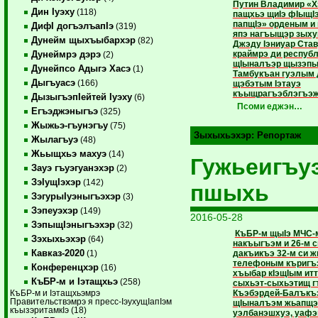
Путин Владимир «Х
Дин Iуэху
(118)
пащхьэ щиIэ фIыщI
папщIэ» орденым и
ДифI догъэлъапIэ
(319)
япэ нагъыщэр зых
Дунейм щыхъыбархэр
(82)
Джэду Iэниуар Ста
краймрэ ди респуб
Дунеймрэ дэрэ
(2)
щIыналъэр щызэпы
Дунейпсо Адыгэ Хасэ
(1)
Тамбукъан гуэлым
Дыгъуасэ
(166)
щэбэтым Iэтауэ
къыщрагъэблэгъэж
ДызыгъэпIейтей Iуэху
(6)
Псоми еджэн…
Егъэджэныгъэ
(325)
Жыжьэ-гъунэгъу
(75)
Зыхыхьэхэр:
Репортаж
Жылагъуэ
(48)
Жьыщхьэ махуэ
(14)
Гужьеигъу
Зауэ гъуэгуанэхэр
(2)
ЗэIущIэхэр
(142)
пшыхь
ЗэгурыIуэныгъэхэр
(3)
Зэпеуэхэр
(149)
2016-05-28
ЗэпыщIэныгъэхэр
(32)
КъБР-м щыIэ МЧС-
Зэхыхьэхэр
(64)
накъыгъэм и 26-м с
Кавказ-2020
дакъикъэ 32-м си 
(1)
телефоным къригъ
Конференцхэр
(16)
хъыбар кIэщIым итт
КъБР-м и Iэтащхьэ
(258)
сыхьэт-сыхьэтищ 
Къэбэрдей-Балъкъ
КъБР-м и Iэтащхьэмрэ
Правительствэмрэ я пресс-IэухущIапIэм
щIыналъэм жьапщэ 
къызэритамкIэ (18)
уэлбанэшхуэ, уафэ