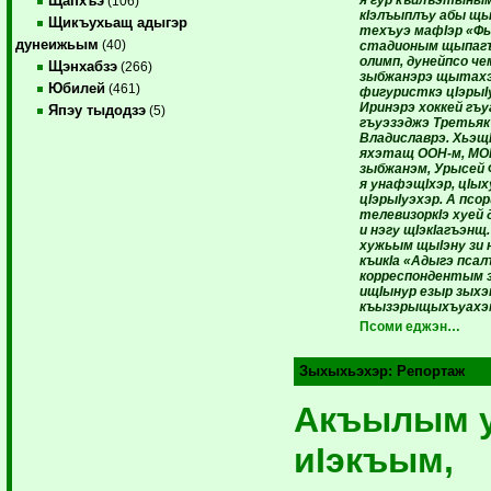
я гур къи­лъэ­тыны
Щапхъэ
(106)
кIэлъыплъу абы щ
Щикъухьащ адыгэр
техъуэ мафIэр «
дунеижьым
(40)
стадионым щыпаг
олимп, дунейпсо че
Щэнхабзэ
(266)
зыбжанэрэ щытах
Юбилей
(461)
фигуристкэ цIэрыI
Иринэрэ хоккей г
Япэу тыдодзэ
(5)
гъуэ­зэджэ Третьяк
Владиславрэ. ХьэщI
яхэтащ ООН-м, МОК
зыбжанэм, Урысей
я унафэщIхэр, цIых
цIэрыIуэхэр. А псор
телевизоркIэ хуей
и нэгу щIэкIа­гъэнщ
ху­жьым щыIэну зи
къикIа «Адыгэ псал
корреспондентым з
ищIынур езыр зыхэ
къызэрыщыхъуахэ
Псоми еджэн…
Зыхыхьэхэр:
Репортаж
Акъылым 
иIэкъым,