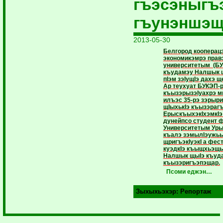
гъэсэныгъ
гъунэншэ
2013-05-30
Белгород кооперацэ
экономикэмрэ правэ
университетым (БУ
къудамэу Налшык щ
пIэм зэIущIэ дахэ ще
Ар теу­хуат БУКЭП-
къызэрызэ­Iуах­­рэ 
илъэс 35-рэ зэрыр
щIыхькIэ къызэраг
Ерыскъы­хэкIхэмкIэ 
дунейпсо студент 
Университетым Уры
къалэ зэмылIэужь
щригъэкIуэкI а фе
куэдкIэ къыщхьэщы
Налшык щыIэ къуд
къызэригъэпэщар.
Псоми еджэн…
Зыхыхьэхэр:
Репортаж