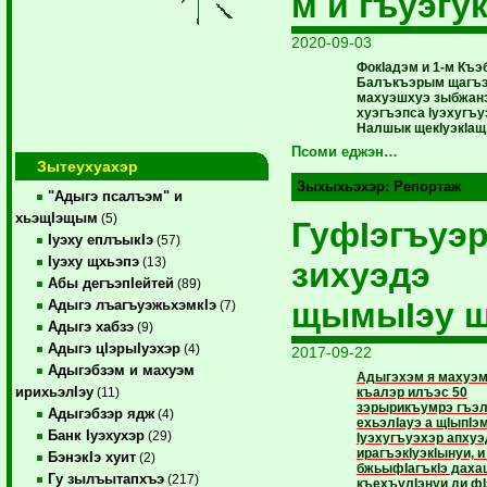
м и гъуэгук
2020-09-03
ФокIадэм и 1-м Къэ
Балъкъэрым щагъ
махуэшхуэ зыбжан
хуэгъэпса Iуэхугъу
Налшык щекIуэкIащ
Псоми еджэн…
Зытеухуахэр
Зыхыхьэхэр:
Репортаж
"Адыгэ псалъэм" и
хьэщIэщым
(5)
ГуфIэгъуэ
Iуэху еплъыкIэ
(57)
Iуэху щхьэпэ
(13)
зихуэдэ
Абы дегъэпIейтей
(89)
щымыIэу щ
Адыгэ лъагъуэжьхэмкIэ
(7)
Адыгэ хабзэ
(9)
Адыгэ цIэрыIуэхэр
(4)
2017-09-22
Адыгэбзэм и махуэм
Адыгэхэм я махуэ
ирихьэлIэу
къалэр илъэс 50
(11)
зэрырикъумрэ гъэ
Адыгэбзэр ядж
(4)
ехьэлIауэ а щIыпIэ
Банк Iуэхухэр
(29)
Iуэхугъуэхэр апхуэ
ирагъэкIуэкIынуи, и
БэнэкIэ хуит
(2)
бжьыфIагъкIэ даха
Гу зылъытапхъэ
(217)
къехъулIэнуи ди ф