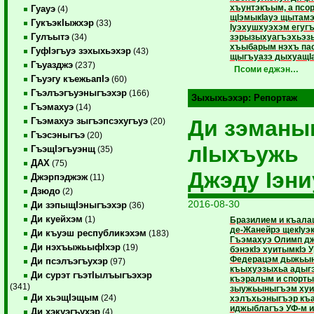
хъунтэкъым, а псор
Гуауэ
(4)
щIэмыкIауэ щытамэ
ГукъэкIыжхэр
(33)
Iуэхушхуэхэм егуг
Гулъытэ
зэрызыхуагъэхьэз
(34)
хъыбарым нэхъ па
ГуфIэгъуэ зэхыхьэхэр
(43)
щыгъуазэ дыхуащIа
Гъуазджэ
(237)
Псоми еджэн…
Гъуэгу къежьапIэ
(60)
Гъэлъэгъуэныгъэхэр
(166)
Зыхыхьэхэр:
Репортаж
Гъэмахуэ
(14)
Ди зэманы
Гъэмахуэ зыгъэпсэхугъуэ
(20)
Гъэсэныгъэ
(20)
лIыхъужь
ГъэщIэгъуэнщ
(35)
ДАХ
(75)
Джэду Iэни
Джэрпэджэж
(11)
Дзюдо
(2)
2016-08-30
Ди зэпыщIэныгъэхэр
(36)
Ди куейхэм
(1)
Бразилием и къала
де-Жанейрэ щекIуэк
Ди къуэш республикэхэм
(183)
Гъэмахуэ Олимп д
Ди нэхъыжьыфIхэр
(19)
бэнэкIэ хуитымкIэ 
Федерацэм дыжьын
Ди псэлъэгъухэр
(97)
къыхуэзыхьа адыгэ
Ди сурэт гъэтIылъыгъэхэр
къэралым и спорты
(341)
зыужьыныгъэм хуи
Ди хьэщIэщым
(24)
хэлъхьэныгъэр къ
иджыблагъэ УФ-м и
Ди хэкуэгъухэр
(4)