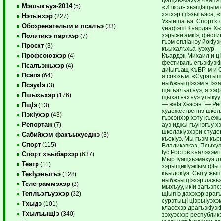
Iуащхьэмахуэ лъапэ
Мэшыкъуэ-2014
(5)
«Иткол» хьэщIэщым
хэтхэр щIэзыгъэса, «
Нэтынхэр
(227)
Узыншагъэ. Спорт»
Обозревателым и псалъэ
(33)
унафэщI Къардэн Хь
зэрыжиIамкIэ, фест
Политикэ партхэр
(7)
гъэм еплIанэу йокIуэ
Проект
(3)
къыхалъхьа Iуэхур 
Профсоюзхэр
Къардэн Михаил и цI
(4)
фестиваль егъэкIуэ
Псалъэжьхэр
(4)
диIыгъащ КъБР-м и 
Псапэ
(64)
я союзым. «Сурэтыщ
ныбжьыщIэхэм я Iэза
ПсэукIэ
(3)
щагъэлъагъуэ, я зэф
Пшыхьхэр
(176)
щыхагъахъуэ утыкуу
— жеIэ Хьэсэн. — Ре
ПщIэ
(13)
художественнэ школ
ПэкIухэр
(43)
гъэсэнхэр хэту къеж
Репортаж
ауэ иджы гъунэгъу хэ
(7)
школакIуэхэри студе
Сабийхэм факъыхуеджэ
(3)
къокIуэ. Мы гъэм къ
Спорт
(115)
Владикавказ, Псыхуа
Iус Ростов къалэхэм
Спорт хъыбархэр
(637)
Мыр Iуащхьэмахуэ л
Театр
(11)
зэрыщекIуэкIым фIы 
къыдокIуэ. Сыту жып
ТекIуэныгъэ
(128)
ныбжьыщIэхэр лажьэ
Телеграммэхэр
(3)
мыхъуу, икIи загъэпсэ
Теплъэгъуэхэр
щIыпIэ дахэхэр зраг
(32)
сурэтыщI цIэрыIуэхэ
Тхыдэ
(101)
классхэр драгъэкIуэк
ТхылъыщIэ
(340)
зэхуэсхэр республикэ