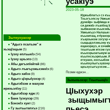
усакIуэ
2023-05-18
Иджыблагъэ сэ къ
Тхьэгъэпсэу Увжык
дунейр» зыфIища и
си дежкIэ лъапIэщ 
зыбжанэм къыхэкIы
Увжыкъуэ Налшык 
къызитащ, етIуанэра
Зытеухуахэр
хъарзынэм зэгуэр 
сыщыдэлэжьэну къ
"Адыгэ псалъэм" и
ещанэрауэ, и зэчи
хьэщIэщым
(5)
тхылъым итхэм гу
къызэрызатынум ш
Iуэху еплъыкIэ
(54)
къытесхьэркъым. И
Iуэху щхьэпэ
(13)
етхуанэ, нэхъыбэж
къыпхупыгъэувэну
Абы дегъэпIейтей
(86)
щхьэусыгъуэхэм…
Адыгэ лъагъуэжьхэмкIэ
(6)
Псоми еджэн…
Адыгэ хабзэ
(9)
Адыгэ цIэрыIуэхэр
(4)
Зыхыхьэхэр:
ТхылъыщIэ
Адыгэбзэм и махуэм
ЦIыхухэр
ирихьэлIэу
(11)
Адыгэбзэр ядж
(4)
зыщымыг
Банк Iуэхухэр
(29)
БэнэкIэ хуит
(2)
пьесэ
Гу зылъытапхъэ
(216)