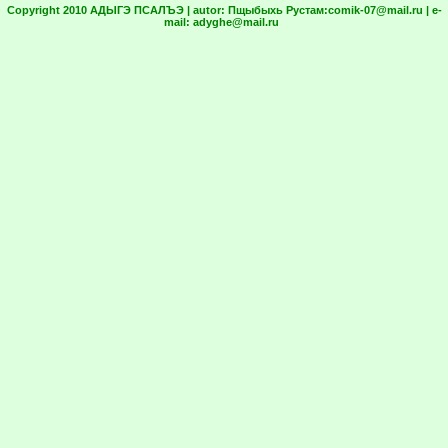
Copyright 2010 АДЫГЭ ПСАЛЪЭ | autor:
Пщыбыхь Рустам:
comik-07@mail.ru
| e-
mail:
adyghe@mail.ru