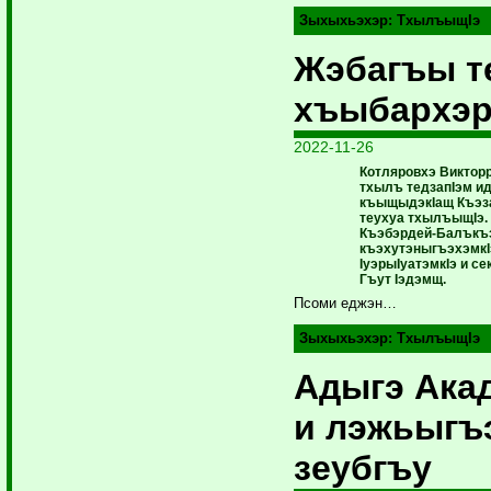
Зыхыхьэхэр:
ТхылъыщIэ
Жэбагъы т
хъыбархэ
2022-11-26
Котляровхэ Виктор
тхылъ тедзапIэм и
къыщыдэкIащ Къэз
теухуа тхылъыщIэ.
Къэбэрдей-Балъкъ
къэхутэныгъэхэмкI
IуэрыIуатэмкIэ и с
Гъут Iэдэмщ.
Псоми еджэн…
Зыхыхьэхэр:
ТхылъыщIэ
Адыгэ Ака
и лэжьыгъ
зеубгъу