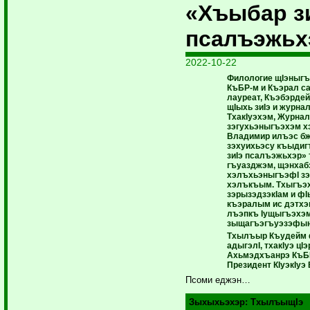
«Хъыбар з
псалъэжьх
2022-10-22
Филологие щIэныгъ
КъБР-м и Къэрал с
лауреат, Къэбэрд
щIыхь зиIэ и журна
ТхакIуэхэм, Журнал
зэгухьэныгъэхэм х
Владимир илъэс бж
зэхуихьэсу къыдиг
зиIэ псалъэжьхэр»
гъуазджэм, щэнхаб
хэлъхьэныгъэфI з
хэлъкъым. Тхыгъэх
зэрызэдзэкIам и фI
къэралым ис дэтхэ
лъэпкъ Iущыгъэхэ
зыщагъэгъуэзэфы
Тхылъыр Къудейм 
адыгэлI, тхакIуэ цI
Ахьмэдхъанрэ КъБР
Президент КIуэкIуэ
Псоми еджэн…
Зыхыхьэхэр:
ТхылъыщIэ