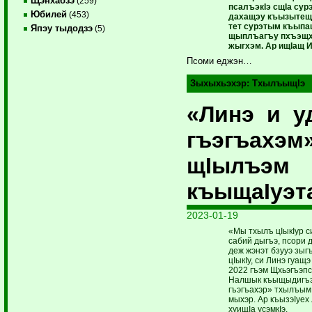
Щэнхабзэ
(259)
псалъэкIэ сщIа сур
Юбилей
(453)
дахащэу къызытещ
тет сурэтым къыпа
Япэу тыдодзэ
(5)
щыплъагъу пхъэщ
жыгхэм. Ар ищIащ 
Псоми еджэн…
Зыхыхьэхэр:
ТхылъыщIэ
«Линэ и у
гъэгъахэм
щIылъэм
къыщаIуэт
2023-01-19
«Мы тхылъ цIыкIур с
сабий дыгъэ, псори
деж жэнэт бзууэ зыг
цIыкIу, си Линэ гуащ
2022 гъэм Щхьэгъэп
Налшык къыщыдигъэк
гъэгъахэр» тхылъым
мыхэр. Ар къызэIуех
хуищIа усэмкIэ.