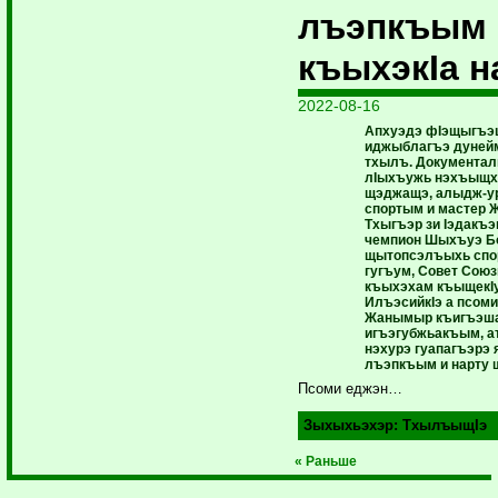
лъэпкъым
къыхэкIа н
2022-08-16
Апхуэдэ фIэщыгъэц
иджыблагъэ дуней
тхылъ. Документал
лIыхъужь нэхъыщх
щэджащэ, алыдж-ур
спортым и мастер
Тхыгъэр зи Iэдакъэ
чемпион Шыхъуэ Б
щытопсэлъыхь спор
гугъум, Совет Сою
къыхэхам къыщекIу
ИлъэсийкIэ а псоми
Жанымыр къигъэша
игъэгубжьакъым, ат
нэхурэ гуапагъэрэ
лъэпкъым и нарту 
Псоми еджэн…
Зыхыхьэхэр:
ТхылъыщIэ
« Раньше