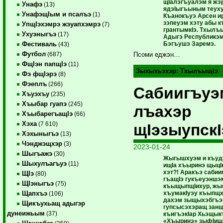
щIалэгъуалэм я ж
Унафэ
(13)
ядэIыгъыным теуху
УнафэщIым и псалъэ
(1)
Къанокъуэ Арсен ир
зэпеуэм хэту абы 
УпщIэхэмрэ жэуапхэмрэ
(7)
грантымкIэ. Тхылъ
Ухуэныгъэ
(17)
Адыгэ Республикэ
Бэгъушэ Заремэ.
Фестиваль
(43)
Футбол
(687)
Псоми еджэн…
ФщIэн папщIэ
(11)
Зыхыхьэхэр:
ТхылъыщIэ
Фэ фщIэрэ
(8)
Фэеплъ
(266)
Сабиигъуэ
Хъуэхъу
(235)
Хъыбар гуапэ
(245)
лъахэр
ХъыбарегъащIэ
(66)
Хэха
(7 610)
щIэзыупскI
Хэхыныгъэ
(13)
Чэнджэщхэр
(3)
2023-01-24
Шыгъажэ
(30)
Жыгышхуэм и къуда
Шыхулъагъуэ
(11)
ищIа хъыринэ щыцI
хэт?! Аракъэ сабии
ЩIэ
(80)
гъащIэ гукъеуэншэ
ЩIэныгъэ
(75)
къыщыпщIихур, ж
хъумакIуэу къыпщ
Щапхъэ
(106)
дахэм зыщыхэбгъэ
Щикъухьащ адыгэр
гупсысэхэращ занщ
дунеижьым
(37)
къигъэкIар Хьэщык
«Хъыринэ» зыфIищ