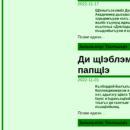
2022-11-17
ЩIэныгъэхэмкIэ Ду
Академиер дызэрыт
зэрырикъуам нэхъ 
жыпIэ хъунущ идж
къытехьа «Доклад
къыдэкIыгъуэм и е
Псоми еджэн…
Зыхыхьэхэр:
ТхылъыщIэ
Ди щIэблэ
папщIэ
2022-11-01
Къэбэрдей-Балъкъ
Коллекционерхэм я
хэт, адыгэгу щIалэ
Iэуес и IэдакъэщIэк
тхыгъэ ди газетым
къыщIэкIынщ.
Псоми еджэн…
Зыхыхьэхэр:
ТхылъыщIэ