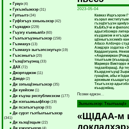
Гуауэ
(4)
2023-05-04
ГукъэкIыжхэр
(31)
Гулъытэ
Кавказ Ищхъэрэм Г
(34)
къэрал институтым 
ГуфIэгъуэ зэхыхьэхэр
(42)
гъэщIэгъуэн щекIуэ
Гъуазджэ
(229)
КъБКъУ-м и филол
адыгэбзэмрэ литер
Гъуэгу къежьапIэ
(60)
къудамэм и егъэдж
Гъэлъэгъуэныгъэхэр
(158)
щIэныгъэхэмкIэ кан
Абазэ Албэчрэ сту
Гъэмахуэ
(13)
Азидэрэ зэдатха «
Гъэмахуэ зыгъэпсэхугъуэ
(19)
Кардангушев. Неиз
Гъэсэныгъэ
«Андемиркан (Рожд
(20)
тхылъым (къыщыдэ
ГъэщIэгъуэнщ
(33)
Мариерэ Викторрэ 
ДАХ
(72)
тедзапIэращ). Ар т
КъардэнгъущI Зыра
Джэрпэджэж
(11)
гуащIэм, абы и Iэда
Дзюдо
(2)
архивым къыщагъу
Тхыгъэхэр адыгэбз
Ди зэпыщIэныгъэхэр
(35)
къыдэкIащ.
Ди куейхэм
(1)
Псоми еджэн…
Ди къуэш республикэхэм
(177)
Ди нэхъыжьыфIхэр
(19)
Зыхыхьэхэр:
ТхылъыщIэ
Ди псэлъэгъухэр
(93)
«ЩIДАА-м 
Ди сурэт гъэтIылъыгъэхэр
(341)
Ди хьэщIэщым
(22)
докладхэр
Ди хэкуэгъухэр
(4)