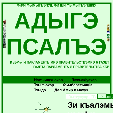
ФИФI ФЫМЫГЪЭПУД, ФИ IЕЙ ФЫМЫГЪЭПЩКIУ
АДЫГЭ
ПСАЛЪЭ
КъБР-м И ПАРЛАМЕНТЫМРЭ ПРАВИТЕЛЬСТВЭМРЭ Я ГАЗЕТ
ГАЗЕТА ПАРЛАМЕНТА И ПРАВИТЕЛЬСТВА КБР
Нэхъыщхьэхэр
Лэжьакlуэхэр
Тхыгъэхэр
Хъыбарегъащlэ
Тхыдэ
Дал Амир и махуэ
Зытеухуар 'ТхылъыщI
Зи къалэм