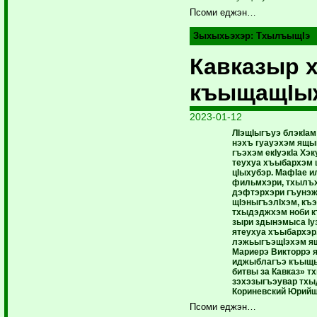
Псоми еджэн…
Зыхыхьэхэр:
ТхылъыщIэ
Кавказыр 
къыщащI
2023-01-12
ЛIэщIыгъуэ блэкIам
нэхъ гуауэхэм ящы
гъэхэм екIуэкIа Хэ
теухуа хъыбархэм
цIыхубэр. МафIае и
фильмхэри, тхылъх
дэфтэрхэри гъунэжу
щIэныгъэлIхэм, къэ
тхыдэджхэм ноби 
зыри здынэмыса Iу
ятеухуа хъыбархэр
лэжьыгъэщIэхэм я
Мариерэ Викторрэ 
иджыблагъэ къыщы
битвы за Кавказ» т
зэхэзыгъэувар тхы
Кориневский Юрийщ
Псоми еджэн…