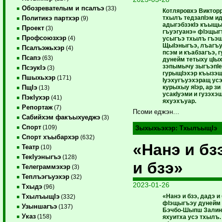
Обозревателым и псалъэ
(33)
Котляровхэ Виктор
тхылъ тедзапIэм и
Политикэ партхэр
(9)
адыгэбзэкIэ къыщы
Проект
(3)
гъуэгуанэ» фIэщыг
Профсоюзхэр
(4)
усыгъэ тхылъ гъэщ
ЩыIэныгъэ, лъагъу
Псалъэжьхэр
(4)
псэм и къабзагъэ, 
Псапэ
(63)
дунейм тетыху цIы
зэпымычу зыгъэпIе
ПсэукIэ
(3)
гурыщIэхэр къызэщ
Пшыхьхэр
(171)
Iуэхугъуэхэращ ус
курыхыу яIэр, ар зи
ПщIэ
(13)
усакIуэми и гузэхэ
ПэкIухэр
(41)
яхуэхъуар.
Репортаж
(7)
Псоми еджэн…
Сабийхэм факъыхуеджэ
(3)
Спорт
(109)
Зыхыхьэхэр:
ТхылъыщIэ
Спорт хъыбархэр
(632)
«Нанэ и бз
Театр
(10)
ТекIуэныгъэ
(128)
и бзэ»
Телеграммэхэр
(3)
Теплъэгъуэхэр
(32)
2023-01-26
Тхыдэ
(96)
«Нанэ и бзэ, дадэ и 
ТхылъыщIэ
(332)
фIэщыгъэу дунейм
Узыншагъэ
(137)
Бэчбо-Шыпш Залин
Указ
(158)
яхуитха усэ тхылъ