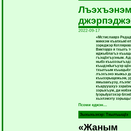
Лъэхъэнэм
джэрпэджэ
2022-09-17
«Мстиславрэ Редад
минхэм къапхыкI е
зэреджэр Котляров
Викторрэ я тхылъ т
иджыблагъэ къыщы
гъэщIэгъуэным. Ад
ныбз къызэзыгъэд
къыдэкIыгъуэр щIэ
тхылъым къыщыIэт
лъэхъэнэ жыжьэ 
къызэрыщежьэм, у
ямызакъуэу, лъэпк
къаруушхуэ зэраIэ
зэрыхъум, ди нобэ
IуэрыIуатэхэр блэк
хьэлэмэту зэрыщы
Псоми еджэн…
Зыхыхьэхэр:
ТхылъыщIэ
«Жаным