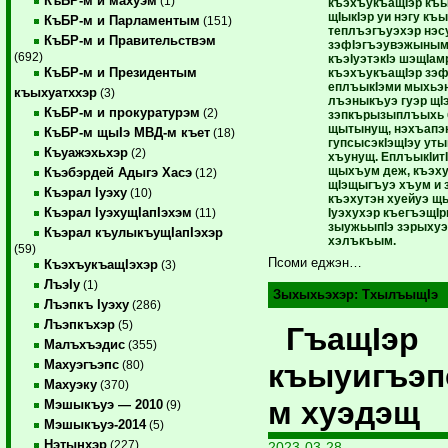
КъБР-м и махуэм
(1)
къэхъукъащIэр къы
щIыкIэр уи нэгу къ
КъБР-м и Парламентым
(151)
теплъэгъуэхэр нэс
КъБР-м и Правительствэм
зэфIэгъэувэжыным
(692)
къэIуэтэкIэ шэщIам
КъБР-м и Президентым
къэхъукъащIэр зэ
еплъыкIэми мыхьэн
къыхуатххэр
(3)
лъэныкъуэ гуэр щI
КъБР-м и прокуратурэм
(2)
зэпкърызыплъыхь 
щытынущ, нэхъапэк
КъБР-м щыIэ МВД-м къет
(18)
гупсысэкIэщIэу уты
Къуажэхьхэр
(2)
хъунущ. ЕплъыкIитI
щыхъум деж, къэх
Къэбэрдей Адыгэ Хасэ
(12)
щIэщыгъуэ хъум и 
Къэрал Iуэху
(10)
къэхутэн хуейуэ щы
Къэрал IуэхущIапIэхэм
Iуэхухэр къегъэщIр
(11)
зыужьыпIэ зэрыху
Къэрал къулыкъущIапIэхэр
хэлъкъым.
(59)
Псоми еджэн…
КъэхъукъащIэхэр
(3)
ЛъэIу
(1)
Зыхыхьэхэр:
ТхылъыщIэ
Лъэпкъ Iуэху
(286)
Лъэпкъхэр
(5)
ГъащIэр
Малъхъэдис
(355)
Махуэгъэпс
къыуигъэп
(80)
Махуэку
(370)
м хуэдэщ
Мэшыкъуэ — 2010
(9)
Мэшыкъуэ-2014
(5)
Нэтынхэр
(227)
2023-03-28