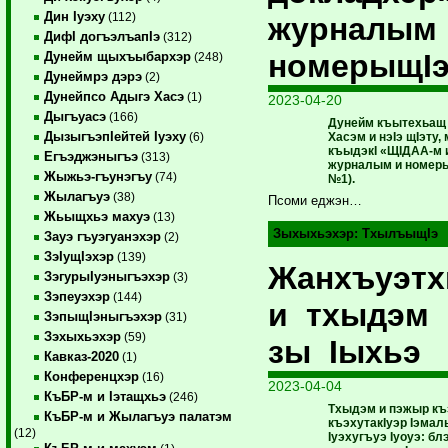
Дин Iуэху
(112)
журналым 
ДифI догъэлъапIэ
(312)
номерыщI
Дунейм щыхъыбархэр
(248)
Дунеймрэ дэрэ
(2)
Дунейпсо Адыгэ Хасэ
(1)
2023-04-20
Дыгъуасэ
(166)
Дунейм къытехьащ
ДызыгъэпIейтей Iуэху
Хасэм и нэIэ щIэту,
(6)
къыдэкI «ЩIДАА-м 
Егъэджэныгъэ
(313)
журналым и номерыщI
Жыжьэ-гъунэгъу
(74)
№1).
Жылагъуэ
(38)
Псоми еджэн…
Жьыщхьэ махуэ
(13)
Зыхыхьэхэр:
ТхылъыщIэ
Зауэ гъуэгуанэхэр
(2)
ЗэIущIэхэр
(139)
Жанхъуэт
ЗэгурыIуэныгъэхэр
(3)
Зэпеуэхэр
(144)
и тхыдэм
ЗэпыщIэныгъэхэр
(31)
Зэхыхьэхэр
(59)
зы Iыхьэ
Кавказ-2020
(1)
Конференцхэр
(16)
2023-04-04
КъБР-м и Iэтащхьэ
(246)
Тхыдэм и пэжыр къ
КъБР-м и Жылагъуэ палатэм
къэхутакIуэр Iэма
(12)
Iуэхугъуэ Iуоуэ: б