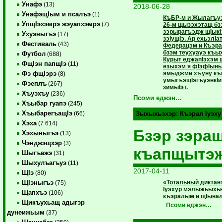
Унафэ
(13)
2018-06-28
УнафэщIым и псалъэ
(1)
КъБР-м и Жылагъуэ
УпщIэхэмрэ жэуапхэмрэ
(7)
26-м щызэхэтащ бз
зэрырагъэдж щIыкI
Ухуэныгъэ
(17)
зэIущIэ. Ар ехьэлI
Фестиваль
(43)
Федерацэм и Къэра
бзэм теухуауэ къы
Футбол
(688)
Курыт еджапIэхэм 
ФщIэн папщIэ
(11)
езыхэм я фIэфIыны
ямыджми хъуну къ
Фэ фщIэрэ
(8)
умыгъэщIэгъуэнкIи
Фэеплъ
(267)
зимыIэт.
Хъуэхъу
(236)
Псоми еджэн…
Хъыбар гуапэ
(245)
ХъыбарегъащIэ
(66)
Зыхыхьэхэр:
Къэрал Iуэху
Хэха
(7 614)
Бзэр зэращ
Хэхыныгъэ
(13)
Чэнджэщхэр
(3)
къапщытэ
Шыгъажэ
(31)
Шыхулъагъуэ
(11)
2017-04-11
ЩIэ
(80)
«Тотальный диктан
ЩIэныгъэ
(75)
Iуэхур мэлыжьыхьы
Щапхъэ
(106)
къэралым и щIынал
Щикъухьащ адыгэр
Псоми еджэн…
дунеижьым
(37)