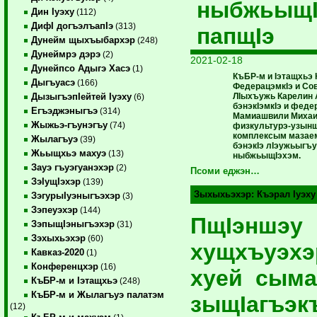
ныбжьыщI
Дин Iуэху
(112)
ДифI догъэлъапIэ
(313)
папщIэ
Дунейм щыхъыбархэр
(248)
Дунеймрэ дэрэ
(2)
2021-02-18
Дунейпсо Адыгэ Хасэ
(1)
КъБР-м и Iэтащхьэ К
Дыгъуасэ
(166)
ФедерацэмкIэ и Со
ЛIыхъужь Карелин 
ДызыгъэпIейтей Iуэху
(6)
бэнэкIэмкIэ и феде
Егъэджэныгъэ
(314)
Мамиашвили Михаи
Жыжьэ-гъунэгъу
(74)
физкультурэ-узынш
комплексым мазаем
Жылагъуэ
(39)
бэнэкIэ лIэужьыгъ
Жьыщхьэ махуэ
(13)
ныбжьыщIэхэм.
Зауэ гъуэгуанэхэр
(2)
Псоми еджэн…
ЗэIущIэхэр
(139)
Зыхыхьэхэр:
Къэрал Iуэху
ЗэгурыIуэныгъэхэр
(3)
Зэпеуэхэр
(144)
ПщIэншэу
ЗэпыщIэныгъэхэр
(31)
Зэхыхьэхэр
(60)
хущхъуэхэ
Кавказ-2020
(1)
Конференцхэр
(16)
хуей сым
КъБР-м и Iэтащхьэ
(248)
КъБР-м и Жылагъуэ палатэм
зыщIагъэк
(12)