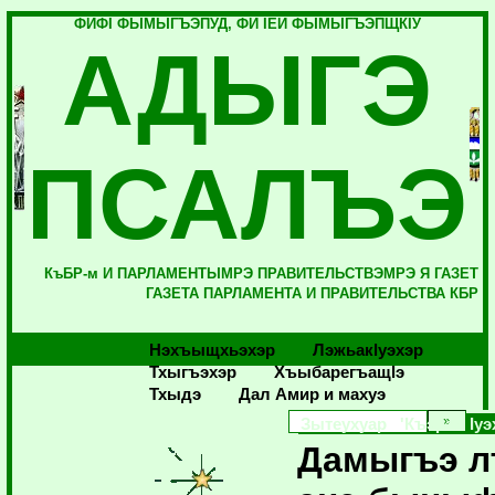
ФИФI ФЫМЫГЪЭПУД, ФИ IЕЙ ФЫМЫГЪЭПЩКIУ
АДЫГЭ
ПСАЛЪЭ
КъБР-м И ПАРЛАМЕНТЫМРЭ ПРАВИТЕЛЬСТВЭМРЭ Я ГАЗЕТ
ГАЗЕТА ПАРЛАМЕНТА И ПРАВИТЕЛЬСТВА КБР
Нэхъыщхьэхэр
Лэжьакlуэхэр
Тхыгъэхэр
Хъыбарегъащlэ
Тхыдэ
Дал Амир и махуэ
Зытеухуар 'Къэрал Iуэ
Дамыгъэ л