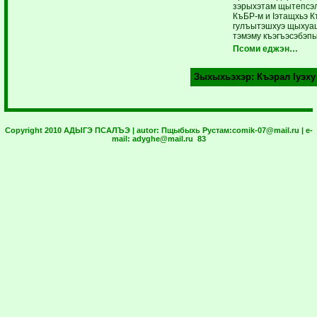
зэрыхэтам щытепсэл
КъБР-м и Iэтащхьэ Къ
гулъытэшхуэ щыхуа­
тэмэму къэ­гъэсэбэпы
Псоми еджэн…
Зыхыхьэхэр:
Къэрал Iуэху
Copyright 2010 АДЫГЭ ПСАЛЪЭ | autor:
Пщыбыхь Рустам:
comik-07@mail.ru
| e-
mail:
adyghe@mail.ru
83