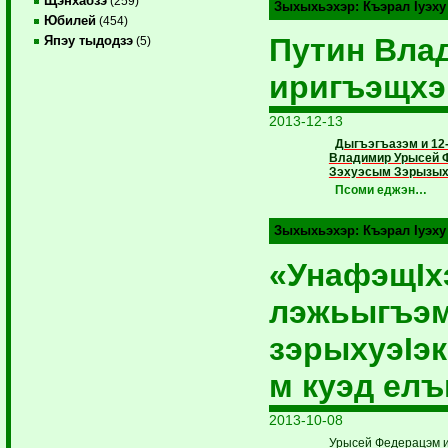
Щэнхабзэ
(259)
Зыхыхьэхэр:
Къэрал Iуэху
Юбилей
(454)
Путин Вла
Япэу тыдодзэ
(5)
иригъэщхэ
2013-12-13
Дыгъэгъазэм и 12-
Владимир Урысей 
Зэхуэ­сым Зэрызых
Псоми еджэн…
Зыхыхьэхэр:
Къэрал Iуэху
«УнафэщIх
лэжьыгъэ
зэрыхуэIэк
м куэд ел
2013-10-08
Урысей Федерацэм и