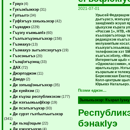
Гуауэ
(4)
2021-07-01
ГукъэкIыжхэр
(31)
Урысей Федерацэм 
Гулъытэ
(34)
дыгъуасэ, мэкъуау
ГуфIэгъуэ зэхыхьэхэр
(42)
занщIэмкIэ жэуап 
Гъуазджэ
(229)
цIыхухэм кърата уп
«Россия 1», НТВ, 
Гъуэгу къежьапIэ
(60)
къызэрагъэпэща те
Гъэлъэгъуэныгъэхэр
(158)
редакцэхэм къагъэ
мелуанитIым нэсат
Гъэмахуэ
(13)
къыхуагъэхьыжащ 
Гъэмахуэ зыгъэпсэхугъуэ
(19)
телефонхэм хэт SM
къагъэсэбэпу, «Мос
Гъэсэныгъэ
(20)
Интернетым щыIэ «
ГъэщIэгъуэнщ
(33)
«Одноклассники», 
ДАХ
(72)
иралъхьэурэ. Нэтын
къэралым и тележу
Джэрпэджэж
(11)
Березовская Екатер
Дзюдо
(2)
Колл-центрым щыл
Юрьевэ Натальерэ.
Ди зэпыщIэныгъэхэр
(35)
Псоми еджэн…
Ди куейхэм
(1)
Ди къуэш республикэхэм
(177)
Зыхыхьэхэр:
Къэрал Iуэху
Ди нэхъыжьыфIхэр
(19)
Ди псэлъэгъухэр
(93)
Республик
Ди сурэт гъэтIылъыгъэхэр
(341)
бэнакIуэ
Ди хьэщIэщым
(22)
Ди хэкуэгъухэр
(4)