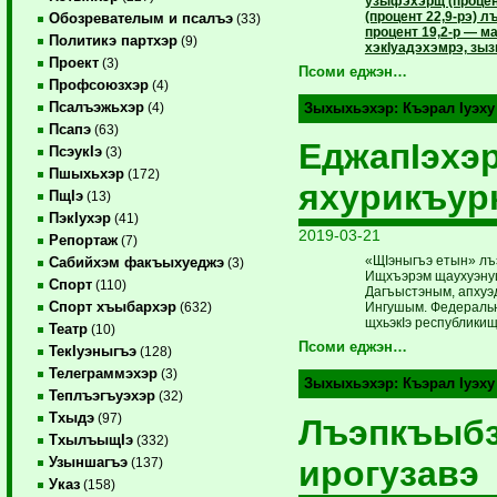
узыфэхэрщ (процент
(процент 22,9-рэ) 
Обозревателым и псалъэ
(33)
процент 19,2-р — 
Политикэ партхэр
(9)
хэкIуадэхэмрэ, зы
Проект
(3)
Псоми еджэн…
Профсоюзхэр
(4)
Псалъэжьхэр
(4)
Зыхыхьэхэр:
Къэрал Iуэху
Псапэ
(63)
ЕджапIэхэ
ПсэукIэ
(3)
Пшыхьхэр
(172)
яхурикъу
ПщIэ
(13)
ПэкIухэр
(41)
2019-03-21
Репортаж
(7)
«ЩIэныгъэ етын» лъэ
Сабийхэм факъыхуеджэ
(3)
Ищхъэрэм щаухуэнущ 
Спорт
(110)
Дагъыстэным, апху
Спорт хъыбархэр
Ингушым. Федераль
(632)
щхьэкIэ республикищ
Театр
(10)
Псоми еджэн…
ТекIуэныгъэ
(128)
Телеграммэхэр
(3)
Зыхыхьэхэр:
Къэрал Iуэху
Теплъэгъуэхэр
(32)
Тхыдэ
(97)
Лъэпкъыб
ТхылъыщIэ
(332)
ирогузавэ
Узыншагъэ
(137)
Указ
(158)