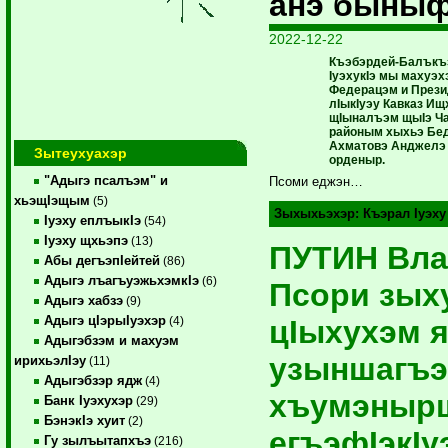
анэ быныф
2022-12-22
Къэбэрдей-Балъкъ
IуэхукIэ мы махуэх
Федерацэм и Прези
лIыкIуэу Кавказ И
щIыналъэм щыIэ Ча
районым хыхьэ Бе
Ахматовэ Анджелэ
Зытеухуахэр
орденыр.
"Адыгэ псалъэм" и
Псоми еджэн…
хьэщIэщым
(5)
Зыхыхьэхэр:
Къэрал Iуэху
Iуэху еплъыкIэ
(54)
Iуэху щхьэпэ
(13)
ПУТИН Вла
Абы дегъэпIейтей
(86)
Адыгэ лъагъуэжьхэмкIэ
(6)
Псори зых
Адыгэ хабзэ
(9)
Адыгэ цIэрыIуэхэр
цIыхухэм 
(4)
Адыгэбзэм и махуэм
узыншагъэ
ирихьэлIэу
(11)
Адыгэбзэр ядж
(4)
хъумэнырщ
Банк Iуэхухэр
(29)
БэнэкIэ хуит
(2)
егъэфIэкI
Гу зылъытапхъэ
(216)