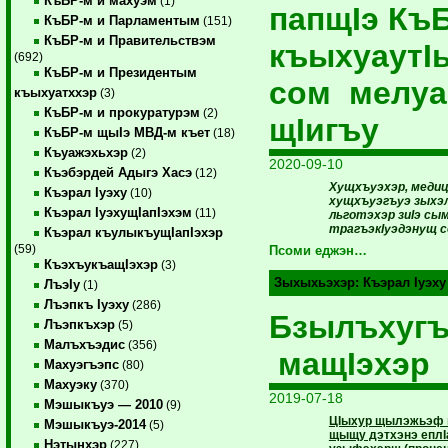
КъБР-м и махуэм
(1)
папщIэ Къ
КъБР-м и Парламентым
(151)
КъБР-м и Правительствэм
къыхуаут
(692)
КъБР-м и Президентым
сом мелу
къыхуатххэр
(3)
КъБР-м и прокуратурэм
(2)
щIигъу
КъБР-м щыIэ МВД-м къет
(18)
Къуажэхьхэр
(2)
2020-09-10
Къэбэрдей Адыгэ Хасэ
(12)
Хущхъуэхэр, медиц
Къэрал Iуэху
(10)
хущхъуэгъуэ зыхэ
Къэрал IуэхущIапIэхэм
(11)
льготэхэр зиIэ с
трагъэкIуэдэнущ с
Къэрал къулыкъущIапIэхэр
(59)
Псоми еджэн…
КъэхъукъащIэхэр
(3)
Зыхыхьэхэр:
Къэрал Iуэху
ЛъэIу
(1)
Лъэпкъ Iуэху
(286)
Бзылъхугъ
Лъэпкъхэр
(5)
Малъхъэдис
(356)
мащIэхэр
Махуэгъэпс
(80)
Махуэку
(370)
2019-07-18
Мэшыкъуэ — 2010
(9)
ЦIыхур щылэжьэф 
Мэшыкъуэ-2014
(5)
щыщу дэтхэнэ еплI
Нэтынхэр
(227)