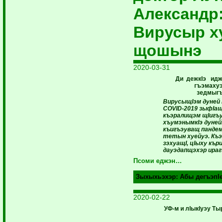
Александр
Вирусыр х
щошынэ
2020-03-31
Ди дежкIэ ид
гъэмаху
зедмыг
ВирусыщIэм дуней 
COVID-2019 зыфIащ
къэралищэм щIигъ
хъумэнымкIэ дуней
къигъэуващ пандем
тетын хуейуэ. Къэ
зэхуащI, цIыху къ
дауэдапщэхэр ираг
Псоми еджэн…
Зыхыхьэхэр:
Абы дегъэпI
2020-02-22
УФ-м и лIыкIуэу Т