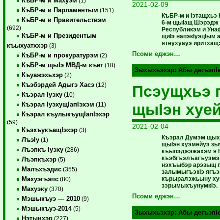
КъБР-м и махуэм
(1)
2021-02-09
КъБР-м и Парламентым
(151)
КъБР-м и Iэтащхьэ 
КъБР-м и Правительствэм
6-м щыIащ Шэрэдж
(692)
Республикэм и Ун
КъБР-м и Президентым
щиIэ напэкIуэцIым
ятеухуауэ иритхащ
къыхуатххэр
(3)
Псоми еджэн…
КъБР-м и прокуратурэм
(2)
КъБР-м щыIэ МВД-м къет
(18)
Зыхыхьэхэр:
Абы дегъэпI
Къуажэхьхэр
(2)
Къэбэрдей Адыгэ Хасэ
(12)
Псэущхьэ 
Къэрал Iуэху
(10)
щыIэн хуе
Къэрал IуэхущIапIэхэм
(11)
Къэрал къулыкъущIапIэхэр
(59)
2021-02-04
КъэхъукъащIэхэр
(3)
Къэрал Думэм щых
ЛъэIу
(1)
щыIэн хуэмейуэ зы
Лъэпкъ Iуэху
(286)
къыпэджэжахэм я Iу
къэбгъэлъагъуэмэ,
Лъэпкъхэр
(5)
нэхъыбэр арэзыщ 
Малъхъэдис
(355)
залымыгъэкIэ ягъэ
кърыралэжьыну ху
Махуэгъэпс
(80)
зэрымыхъунумкIэ.
Махуэку
(370)
Псоми еджэн…
Мэшыкъуэ — 2010
(9)
Мэшыкъуэ-2014
(5)
Зыхыхьэхэр:
Абы дегъэпI
Нэтынхэр
(227)