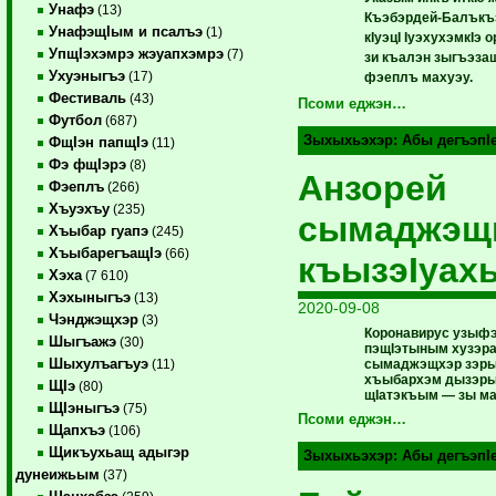
Унафэ
(13)
Къэбэрдей-Балъкъ
УнафэщIым и псалъэ
(1)
кIуэцI IуэхухэмкIэ 
УпщIэхэмрэ жэуапхэмрэ
(7)
зи къалэн зыгъэзащ
Ухуэныгъэ
(17)
фэеплъ махуэу.
Фестиваль
(43)
Псоми еджэн…
Футбол
(687)
Зыхыхьэхэр:
Абы дегъэпI
ФщIэн папщIэ
(11)
Фэ фщIэрэ
(8)
Анзорей
Фэеплъ
(266)
Хъуэхъу
(235)
сымаджэщ
Хъыбар гуапэ
(245)
ХъыбарегъащIэ
(66)
къызэIуах
Хэха
(7 610)
Хэхыныгъэ
(13)
2020-09-08
Чэнджэщхэр
(3)
Коронавирус узыфэ
Шыгъажэ
(30)
пэщIэтыным хузэр
Шыхулъагъуэ
сымаджэщхэр зэры
(11)
хъыбархэм дызэры
ЩIэ
(80)
щIатэкъым — зы маз
ЩIэныгъэ
(75)
Псоми еджэн…
Щапхъэ
(106)
Щикъухьащ адыгэр
Зыхыхьэхэр:
Абы дегъэпI
дунеижьым
(37)