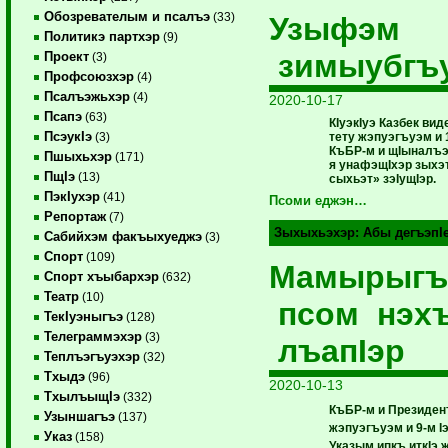
Обозревателым и псалъэ
(33)
Узыфэм
Политикэ партхэр
(9)
зимыубгъу
Проект
(3)
Профсоюзхэр
(4)
Псалъэжьхэр
(4)
2020-10-17
Псапэ
(63)
КIуэкIуэ Казбек ви
ПсэукIэ
тету жэпуэгъуэм и 
(3)
КъБР-м и щIыналъэ
Пшыхьхэр
(171)
я унафэщIхэр зыхэ
ПщIэ
(13)
сыхьэт» зэIущIэр.
ПэкIухэр
(41)
Псоми еджэн…
Репортаж
(7)
Зыхыхьэхэр:
Абы дегъэпI
Сабийхэм факъыхуеджэ
(3)
Спорт
(109)
Мамырыгъ
Спорт хъыбархэр
(632)
Театр
(10)
псом нэх
ТекIуэныгъэ
(128)
Телеграммэхэр
(3)
лъапIэр
Теплъэгъуэхэр
(32)
Тхыдэ
(96)
2020-10-13
ТхылъыщIэ
(332)
КъБР-м и Президен
Узыншагъэ
(137)
жэпуэгъуэм и 9-м I
Указ
(158)
Указым ипкъ иткIэ 