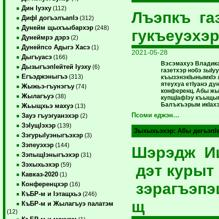
Дин Iуэху
(112)
Лъэпкъ га
ДифI догъэлъапIэ
(312)
Дунейм щыхъыбархэр
(248)
гукъеуэхэ
Дунеймрэ дэрэ
(2)
Дунейпсо Адыгэ Хасэ
(1)
2021-05-28
Дыгъуасэ
(166)
Вэсэмахуэ Владика
ДызыгъэпIейтей Iуэху
(6)
газетхэр нобэ зыIу
Егъэджэныгъэ
(313)
къызэнэкIынымкIэ
ятеухуа етIуанэ ду
Жыжьэ-гъунэгъу
(74)
конференц. Абы жы
Жылагъуэ
(38)
купщIафIэу къыщы
Балъкъэрым икIахэ
Жьыщхьэ махуэ
(13)
Псоми еджэн…
Зауэ гъуэгуанэхэр
(2)
ЗэIущIэхэр
(139)
Зыхыхьэхэр:
Абы дегъэпI
ЗэгурыIуэныгъэхэр
(3)
Зэпеуэхэр
(144)
Шэрэдж И
ЗэпыщIэныгъэхэр
(31)
Зэхыхьэхэр
(59)
дэт курыт
Кавказ-2020
(1)
зэрагъэп
Конференцхэр
(16)
КъБР-м и Iэтащхьэ
(246)
щ
КъБР-м и Жылагъуэ палатэм
(12)