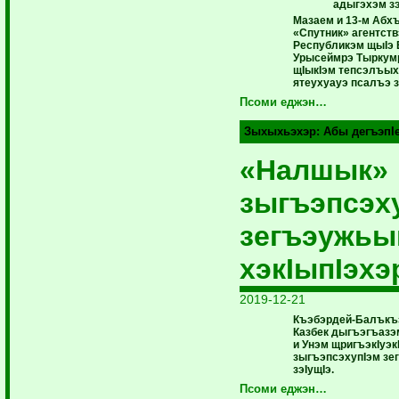
адыгэхэм з
Мазаем и 13-м Абх
«Спутник» агентств
Республикэм щыIэ 
Урысеймрэ Тыркум
щIыкIэм тепсэлъых
ятеухуауэ псалъэ 
Псоми еджэн…
Зыхыхьэхэр:
Абы дегъэпI
«Налшык»
зыгъэпсэх
зегъэужьы
хэкIыпIэхэ
2019-12-21
Къэбэрдей-Балъкъэ
Казбек дыгъэгъазэ
и Унэм щригъэкIуэ
зыгъэпсэхупIэм зе
зэIущIэ.
Псоми еджэн…