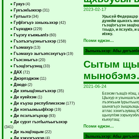
Гуауэ
(4)
2023-02-17
ГукъэкIыжхэр
(31)
Гулъытэ
Урысей Федерацэр 
(34)
дунейм щынэхъ ин
ГуфIэгъуэ зэхыхьэхэр
(42)
гъэщIэгъуэн защIэщ
Гъуазджэ
(229)
тхыдэ, и псэукIэ, и
иIэжу.
Гъуэгу къежьапIэ
(60)
Псоми еджэн…
Гъэлъэгъуэныгъэхэр
(158)
Гъэмахуэ
(13)
Зыхыхьэхэр:
Абы дегъэпI
Гъэмахуэ зыгъэпсэхугъуэ
(19)
Гъэсэныгъэ
(20)
Сытым щы
ГъэщIэгъуэнщ
(33)
ДАХ
мынобэм
(72)
Джэрпэджэж
(11)
Дзюдо
(2)
2021-06-24
Ди зэпыщIэныгъэхэр
(35)
Бзэхэм гъащIэ яIэщ, 
Ди куейхэм
(1)
ЦIыхур и узыншагъэм
лъэпкъым Iурылъыху 
Ди къуэш республикэхэм
(177)
шынагъуэ зыщхьэщыт
Ди нэхъыжьыфIхэр
(19)
атлас зэхигъэуващ 
щыхупIэм зэрыхуэбла
Ди псэлъэгъухэр
(93)
къихутащ:
Ди сурэт гъэтIылъыгъэхэр
Псоми еджэн…
(341)
Ди хьэщIэщым
(22)
Зыхыхьэхэр:
Абы дегъэпI
Ди хэкуэгъухэр
(4)