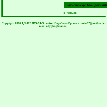
Зыхыхьэхэр:
Абы дегъэпI
« Раньше
Copyright 2010 АДЫГЭ ПСАЛЪЭ | autor:
Пщыбыхь Рустам:
comik-07@mail.ru
| e-
mail:
adyghe@mail.ru