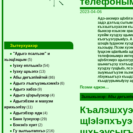
телефоны
2023-04-06
Адэ-анэмрэ щIэблэ
задэ дэлъщ сытым
къэзылъхуахэм къа
бынхэр езыхэм зр
хуейм хуэдэу щым
къогъуэгурыкIуэ. А
шэщIа Iуданэм хуэ
Зытеухуахэр
хьэзыру. Псом хуэ
Iущхэм щIапIыкIа а
"Адыгэ псалъэм" и
телефонымрэ инте
хьэщIэщым
(5)
щIэблэмрэ щызэгур
шынагъуэу хэлъыр
Iуэху еплъыкIэ
(54)
хуэдэу гущIыIэ, пс
Iуэху щхьэпэ
(13)
зыужьыгъуэм хьэмэ
лIэужьыгъуэ къыдэ
Абы дегъэпIейтей
(86)
къыдгурымыIуэу а
Адыгэ лъагъуэжьхэмкIэ
(6)
Псоми еджэн…
Адыгэ хабзэ
(9)
Адыгэ цIэрыIуэхэр
(4)
Зыхыхьэхэр:
Абы дегъэпI
Адыгэбзэм и махуэм
Къалэшху
ирихьэлIэу
(11)
Адыгэбзэр ядж
(4)
щIэIэпхъуэ
Банк Iуэхухэр
(29)
БэнэкIэ хуит
(2)
щхьэусыгъ
Гу зылъытапхъэ
(216)