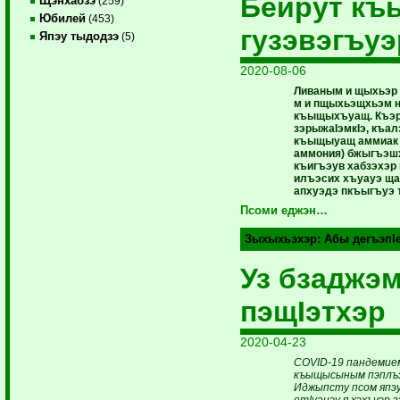
Бейрут к
Щэнхабзэ
(259)
Юбилей
(453)
гузэвэгъуэ
Япэу тыдодзэ
(5)
2020-08-06
Ливаным и щыхьэр 
м и пщыхьэщхьэм 
къыщыхъуащ. Къэр
зэрыжаIэмкIэ, къал
къыщыуащ аммиак з
аммония) бжыгъэш
къигъэув хабзэхэ
илъэсих хъуауэ щ
апхуэдэ пкъыгъуэ т
Псоми еджэн…
Зыхыхьэхэр:
Абы дегъэпI
Уз бзаджэ
пэщIэтхэр
2020-04-23
COVID-19 пандемие
къыщысыным пэплъэ 
Иджыпсту псом япэу
етIуанэу я хэхъуэр