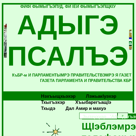
ФИФI ФЫМЫГЪЭПУД, ФИ IЕЙ ФЫМЫГЪЭПЩКIУ
АДЫГЭ
ПСАЛЪЭ
КъБР-м И ПАРЛАМЕНТЫМРЭ ПРАВИТЕЛЬСТВЭМРЭ Я ГАЗЕТ
ГАЗЕТА ПАРЛАМЕНТА И ПРАВИТЕЛЬСТВА КБР
Нэхъыщхьэхэр
Лэжьакlуэхэр
Тхыгъэхэр
Хъыбарегъащlэ
Тхыдэ
Дал Амир и махуэ
Зытеухуар 'Абы дегъэп
ЩIэблэмрэ