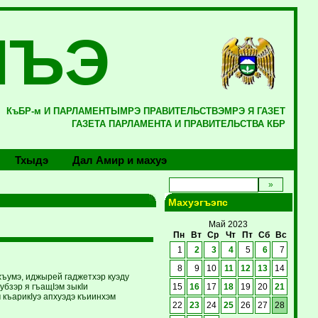
ЛЪЭ
КъБР-м И ПАРЛАМЕНТЫМРЭ ПРАВИТЕЛЬСТВЭМРЭ Я ГАЗЕТ
ГАЗЕТА ПАРЛАМЕНТА И ПРАВИТЕЛЬСТВА КБР
Тхыдэ
Дал Амир и махуэ
Махуэгъэпс
Май 2023
Пн
Вт
Ср
Чт
Пт
Сб
Вс
1
2
3
4
5
6
7
8
9
10
11
12
13
14
ъумэ, иджырей гаджетхэр куэду
бзэр я гъащIэм зыкIи
15
16
17
18
19
20
21
къарикIуэ апхуэдэ къиинхэм
22
23
24
25
26
27
28