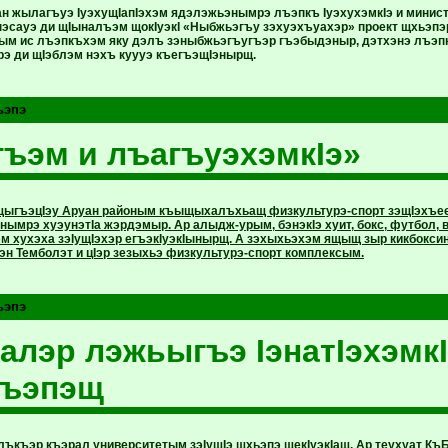
н жылагъуэ IуэхущIапIэхэм ядэлэжьэнымрэ лъэпкъ IуэхухэмкIэ и минис
эсауэ ди щIыналъэм щокIуэкI «Ныбжьэгъу зэхуэхъуахэр» проект щхьэпэ
м ис лъэпкъхэм яку дэлъ зэныбжьэгъугъэр гъэбыдэныр, дэтхэнэ лъэп
рэ ди щIэблэм нэхъ куууэ къегъэщIэнырщ.
ьэпэ
ъэм и лъагъуэхэмкIэ»
щыгъэцIэу Аруан районым къыщыхалъхьащ физкультурэ-спорт зэщIэхъ
нымрэ хуэунэтIа жэрдэмыр. Ар алыдж-урым, бэнэкIэ хуит, бокс, футбол, 
м хухэха зэIущIэхэр егъэкIуэкIынырщ. А зэхыхьэхэм ящыщ зыр кикбокси
эн Темболэт и цIэр зезыхьэ физкультурэ-спорт комплексым.
ьэпэ
алэр лэжьыгъэ IэнатIэхэмк
гъэпэщ
ъкъэр къэрал университетым зэIущIэ щхьэпэ щекIуэкIащ. Ар теухуат Къ