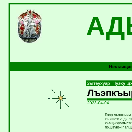
АД
Нэхъыщхь
Зытеухуар 'Iуэху щх
Лъэпкъы
2023-04-04
Бзэр лъэпкъым 
къыщежьа ди лъ
къащыхуэмысэбэ
пэщIэувэн папщ