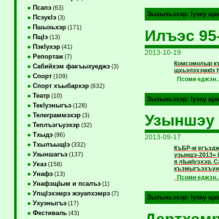
Псапэ
(63)
Зыхыхьэхэр:
Iуэху щх
ПсэукIэ
(3)
Пшыхьхэр
(171)
Илъэс 95
ПщIэ
(13)
ПэкIухэр
(41)
2013-10-19
Репортаж
(7)
Комсомолыр къ
Сабийхэм факъыхуеджэ
(3)
щхьэпэхэмкIэ I
Спорт
(109)
Псоми еджэн
Спорт хъыбархэр
(632)
Театр
(10)
Зыхыхьэхэр:
Iуэху щх
ТекIуэныгъэ
(128)
Узыншэу 
Телеграммэхэр
(3)
Теплъэгъуэхэр
(32)
Тхыдэ
(96)
2013-09-17
ТхылъыщIэ
(332)
КъБР-м егъэдж
Узыншагъэ
(137)
узыншэ-2013» I
я лIыкIуэхэр.
Указ
(158)
къэмыгъэхъуны
Унафэ
(13)
Псоми еджэн
УнафэщIым и псалъэ
(1)
УпщIэхэмрэ жэуапхэмрэ
(7)
Зыхыхьэхэр:
Iуэху щх
Ухуэныгъэ
(17)
Фестиваль
(43)
Дертхэмр