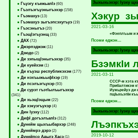
Зыхыхьэхэр:
Iуэху щх
Гъуэгу къежьапIэ
(60)
Гъэлъэгъуэныгъэхэр
(158)
Хэкур зы
Гъэмахуэ
(13)
Гъэмахуэ зыгъэпсэхугъуэ
(19)
2021-03-16
Гъэсэныгъэ
(20)
«Фэеплъым и 
ГъэщIэгъуэнщ
(33)
Псоми еджэн…
ДАХ
(72)
Джэрпэджэж
(11)
Зыхыхьэхэр:
Iуэху щх
Дзюдо
(2)
Ди зэпыщIэныгъэхэр
(35)
БзэмкIи 
Ди куейхэм
(1)
Ди къуэш республикэхэм
(177)
2021-03-11
Ди нэхъыжьыфIхэр
(19)
СССР-м хэта к
Ди псэлъэгъухэр
(93)
Прибалтикэм к
Ди сурэт гъэтIылъыгъэхэр
Иужьрейуэ ди 
пщIыхьэпIи къ
(341)
Ди хьэщIэщым
(22)
Псоми еджэн…
Ди хэкуэгъухэр
(4)
Зыхыхьэхэр:
Iуэху щх
Дин Iуэху
(112)
ДифI догъэлъапIэ
(312)
Лъэпкъх
Дунейм щыхъыбархэр
(248)
Дунеймрэ дэрэ
(2)
2019-10-12
Дунейпсо Адыгэ Хасэ
(1)