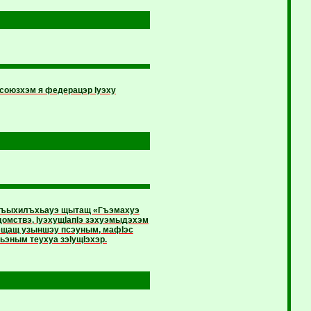
оюзхэм я федерацэр Iуэху
м къыхилъхьауэ щытащ «Гъэмахуэ
домствэ, IуэхущIапIэ зэхуэмыдэхэм
эщащ узыншэу псэуным, мафIэс
эным теухуа зэIущIэхэр.