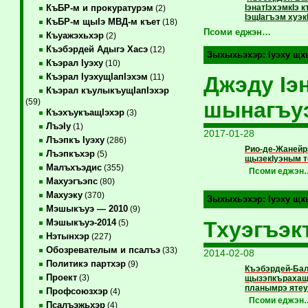
IэнатIэхэмкIэ 
КъБР-м и прокуратурэм
(2)
IэщIагъэм хуэ
КъБР-м щыIэ МВД-м къет
(18)
Псоми еджэн…
Къуажэхьхэр
(2)
Къэбэрдей Адыгэ Хасэ
(12)
Зыхыхьэхэр:
Iуэху щх
Къэрал Iуэху
(10)
Къэрал IуэхущIапIэхэм
Джэду Iэ
(11)
Къэрал къулыкъущIапIэхэр
(59)
шынагъу
КъэхъукъащIэхэр
(3)
ЛъэIу
(1)
2017-01-28
Лъэпкъ Iуэху
(286)
Рио-де-Жанейр
Лъэпкъхэр
(5)
щызекIуэным т
Малъхъэдис
(355)
Псоми еджэн
Махуэгъэпс
(80)
Махуэку
(370)
Зыхыхьэхэр:
Iуэху щх
Мэшыкъуэ — 2010
(9)
Тхуэгъэк
Мэшыкъуэ-2014
(5)
Нэтынхэр
(227)
Обозревателым и псалъэ
(33)
2014-02-08
Политикэ партхэр
(9)
Къэбэрдей-Балъ
Проект
(3)
щызэпкърахащ 
планымрэ ятеу
Профсоюзхэр
(4)
Псоми еджэн
Псалъэжьхэр
(4)