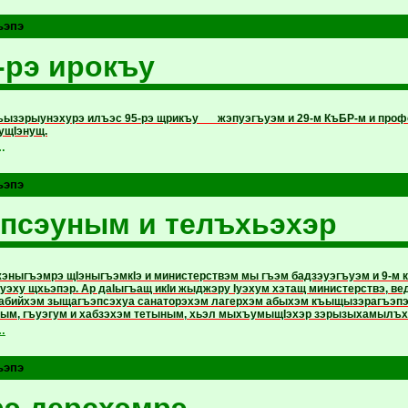
ьэпэ
-рэ ирокъу
ызэрыунэхурэ илъэс 95-рэ щрикъу жэпуэгъуэм и 29-м КъБР-м и профс
ущIэнущ.
…
ьэпэ
псэуным и телъхьэхэр
эныгъэмрэ щIэныгъэмкIэ и министерствэм мы гъэм бадзэуэ­гъуэм и 9-
уэху щхьэпэр. Ар даIыгъащ икIи жыджэру Iуэхум хэтащ министерствэ, ве
 Сабийхэм зыщагъэпсэхуа санаторэхэм лагерхэм абыхэм къыщызэрагъэп
м, гъуэгум и хабзэхэм тетыным, хьэл мыхъумы­щIэ­хэр зэрызыхамылъхь
…
ьэпэ
э дерсхэмрэ