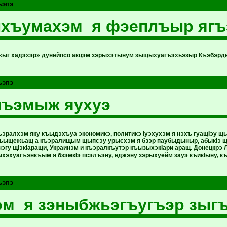
ьэпэ
хъумахэм я фэеплъыр ягъ
жыг хадэхэр» дунейпсо акцэм зэрыхэтынум зыщыхуагъэхьэзыр Къэбэрд
ьэпэ
лъэмыж яухуэ
ъэралхэм яку къыдэхъуа экономикэ, политикэ Iуэхухэм я нэхъ гуащIэу щ
ъыщежьащ а къэралищым щыпсэу урысхэм я бзэр паубыдыныр, абыкIэ щ
нэгу щIэкIаращи, Украинэм и къэралкъутэр къызыхэкIари аращ. Донецкрэ
ыхэхуагъэнкъым я бзэмкIэ псэлъэну, еджэну зэрыхуейм зауэ къикIыну, 
ьэпэ
эм я зэныбжьэгъугъэр зыг