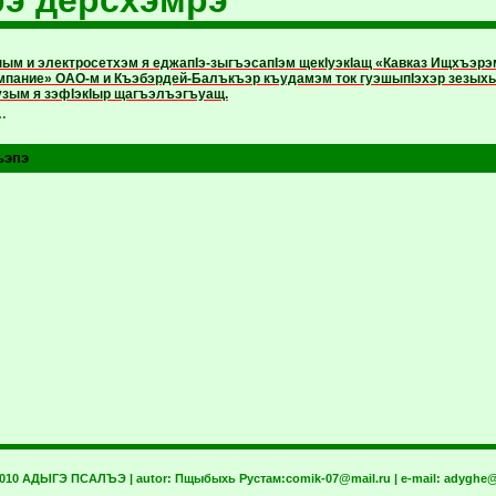
ым и электросетхэм я еджапIэ-зыгъэ­са­пIэм щекIуэкIащ «Кавказ Ищхъэр
пание» ОАО-м и Къэбэрдей-Балъкъэр къудамэм ток гуэ­шыпIэхэр зезыхьэ и
узым я зэфIэ­кIыр щагъэлъэгъуащ.
…
ьэпэ
2010 АДЫГЭ ПСАЛЪЭ | autor:
Пщыбыхь Рустам:
comik-07@mail.ru
| e-mail:
adyghe@