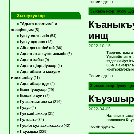
Псоми еджэн…
Зыхыхьэхэр:
Iуэху щх
Зытеухуахэр
Къаныкъу
"Адыгэ псалъэм" и
хьэщIэщым
(5)
инщ
Iуэху еплъыкIэ
(54)
Iуэху щхьэпэ
(13)
2022-10-15
Абы дегъэпIейтей
(86)
Творчествэм и
Адыгэ лъагъуэжьхэмкIэ
(6)
Урысейм ис лъэ
Адыгэ хабзэ
(9)
зэдзэкIакIуэ 
60-м я анэдэлъ
Адыгэ цIэрыIуэхэр
(4)
иригъэкIуэкIын
Адыгэбзэм и махуэм
Псоми еджэн…
ирихьэлIэу
(11)
Адыгэбзэр ядж
(4)
Зыхыхьэхэр:
Iуэху щх
Банк Iуэхухэр
(29)
Къуэшыро
БэнэкIэ хуит
(2)
Гу зылъытапхъэ
(216)
Гуауэ
(4)
2022-04-05
ГукъэкIыжхэр
(31)
Налшык къалэм 
Гулъытэ
(34)
полковник Къу
ГуфIэгъуэ зэхыхьэхэр
(42)
Псоми еджэн…
Гъуазджэ
(229)