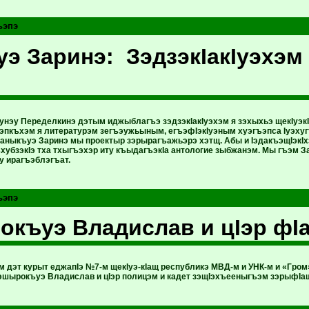
ьэпэ
э Заринэ: ЗэдзэкIакIуэхэ
 унэу Переделкинэ дэтым иджыблагъэ зэдзэкIакIуэхэм я зэхыхьэ щекIуэ
пкъхэм я литературэм зегъэужьыным, егъэфIэкIуэным хуэгъэпса Iуэхугъуэ
Къаныкъуэ Заринэ мы проектыр зэрырагъажьэрэ хэтщ. Абы и IэдакъэщIэкI
хубзэкIэ тха тхыгъэхэр иту къыдагъэкIа антологие зыбжанэм. Мы гъэм З
у ирагъэблэгъат.
ьэпэ
къуэ Владислав и цIэр фI
дэт курыт еджапIэ №7-м щекIуэ-кIащ республикэ МВД-м и УНК-м и «Гром»
эшырокъуэ Владислав и цIэр полицэм и кадет зэщIэхъееныгъэм зэрыфIащ