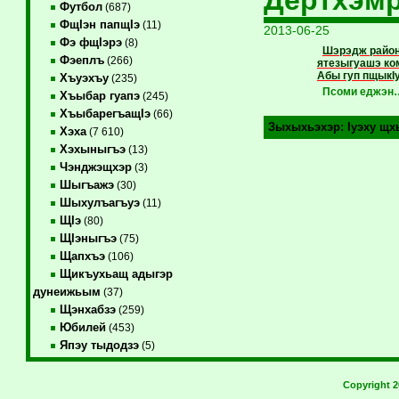
Футбол
(687)
ФщIэн папщIэ
(11)
2013-06-25
Фэ фщIэрэ
(8)
Шэрэдж район
Фэеплъ
(266)
ятезыгуашэ ком
Абы гуп пщыкI
Хъуэхъу
(235)
Псоми еджэн
Хъыбар гуапэ
(245)
ХъыбарегъащIэ
(66)
Зыхыхьэхэр:
Iуэху щх
Хэха
(7 610)
Хэхыныгъэ
(13)
Чэнджэщхэр
(3)
Шыгъажэ
(30)
Шыхулъагъуэ
(11)
ЩIэ
(80)
ЩIэныгъэ
(75)
Щапхъэ
(106)
Щикъухьащ адыгэр
дунеижьым
(37)
Щэнхабзэ
(259)
Юбилей
(453)
Япэу тыдодзэ
(5)
Copyright 