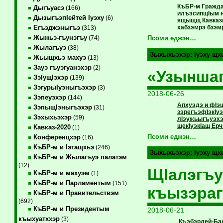
КъБР-м Гражда
Дыгъуасэ
(166)
илъэсипщIым н
ДызыгъэпIейтей Iуэху
(6)
ящыщщ Кавказы
хабзэмрэ бзэм
Егъэджэныгъэ
(313)
Жыжьэ-гъунэгъу
(74)
Псоми еджэн…
Жылагъуэ
(38)
Зыхыхьэхэр:
Iуэху щх
Жьыщхьэ махуэ
(13)
Зауэ гъуэгуанэхэр
(2)
«Узыншаг
ЗэIущIэхэр
(139)
ЗэгурыIуэныгъэхэр
(3)
2018-06-26
Зэпеуэхэр
(144)
Апхуэдэ и фIэ
ЗэпыщIэныгъэхэр
(31)
зэрегъэфIэкIуэ
Зэхыхьэхэр
(59)
лIэужьыгъуэхэ
щекIуэкIащ Ерч
Кавказ-2020
(1)
Псоми еджэн…
Конференцхэр
(16)
КъБР-м и Iэтащхьэ
(246)
Зыхыхьэхэр:
Iуэху щх
КъБР-м и Жылагъуэ палатэм
(12)
ЩIалэгъу
КъБР-м и махуэм
(1)
КъБР-м и Парламентым
(151)
къызэра
КъБР-м и Правительствэм
(692)
КъБР-м и Президентым
2018-06-21
къыхуатххэр
(3)
Къэбэрдей-Бал