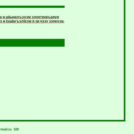
эм и щIыналъэхэм электрокъарур
 IэщIа­гъэлIхэм я зи чэзу зэпеуэр.
mail.ru
100