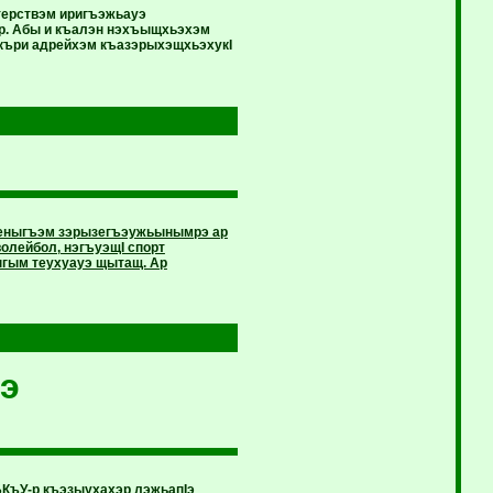
терствэм иригъэжьауэ
р. Абы и къалэн нэхъыщхьэхэм
къри адрейхэм къазэрыхэщхьэхукI
ееныгъэм зэрызегъэужьынымрэ ар
волейбол, нэгъуэщI спорт
нгым теухуауэ щытащ. Ар
Iэ
БКъУ-р къэзыухахэр лэжьапIэ