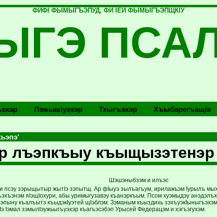
ФИФI ФЫМЫГЪЭПУД, ФИ IЕЙ ФЫМЫГЪЭПЩКIУ
ЫГЭ ПСА
эхэр
Лэжьакlуэхэр
Тхыгъэхэр
Хъыбарегъащlэ
ьэпэ'
р лъэпкъыу къыщызэтенэр
Шэшэныбзэм и илъэс
и псэу зэрыщытыр жытIэ зэпытщ. Ар фIыуэ зылъагъум, ирилажьэм Iурылъ мых
эхъэнэм яIэщIохури, абы уримыгузавэу къанэркъым. Псом хуэмыдэу анэдэлъху
пыну къалъытэ къыдэкIуэтей щIэблэм. Зэманым къыздихь зэхъуэкIыныгъэхэм 
Iэ Iэмал зэмылIэужьыгъуэхэр къагъэсэбэп Урысей Федерацэм и хэгъэгухэм.