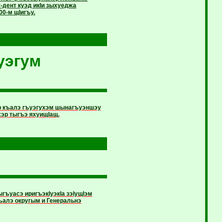
-дент куэд икIи зыхуеджа
0-м щIигъу.
уэгум
р къалэ гъуэгухэм шынагъуэншэу
эр тыгъэ яхуищIащ.
ъуасэ ири­гъэ­кIуэкIа зэIущIэм
алэ округым и Генеральнэ