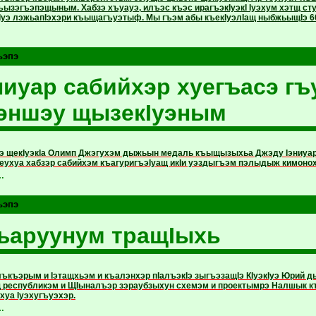
къызэгъэпэщыным. Хабзэ хъуауэ, илъэс къэс ирагъэкIуэкI Iуэхум хэтщ сту
кIуэ лэжьапIэхэри къыщагъуэтыф. Мы гъэм абы къекIуэлIащ ныбжьыщIэ 60
ьэпэ
ниуар сабийхэр хуегъасэ гъ
эншэу щызекIуэным
э щекIуэкIа Олимп Джэгухэм дыжьын медаль къыщызыхьа Джэду Iэниуа
еухуа хабзэр сабийхэм къагуригъэIуащ икIи уэздыгъэм пэлыдыж кимонох
…
ьэпэ
ъаруунум тращIыхь
къэрым и Iэтащхьэм и къалэнхэр пIалъэкIэ зыгъэзащIэ КIуэ­кIуэ Юрий дыг
республикэм и ЩIыналъэр зэраубзыхун схемэм и проектымрэ Налшык къ
хуа Iуэхугъуэхэр.
…