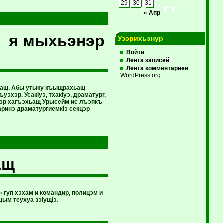
29
30
31
« Апр
м я мыхьэнэр
Узэрихьэнур
Войти
Лента записей
Лента комментариев
WordPress.org
кIащ. Абы утыку къыщрахьащ
хэр. УсакIуэ, тхакIуэ, драматург,
хэр хагъэхьащ Урысейм ис лъэпкъ
аринэ драматургиемкIэ секцэр
ащ
 гуп хэхам и командир, полицэм и
ым теухуа зэIущIэ.