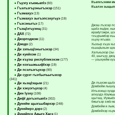
Къапхъэнми и
Гъуэгу къежьапIэ
(60)
Къалэн зыщып
Гъэлъэгъуэныгъэхэр
(151)
Гъэмахуэ
(13)
Гъэмахуэ зыгъэпсэхугъуэ
(19)
Гъэсэныгъэ
(17)
Джэш лъэсар псы
ГъэщIэгъуэнщ
щабэ ящIри, ны
(31)
иракIутэжри, шэ
ДАХ
(72)
тхъурымбэр къы
Джэрпэджэж
(11)
хъуху ягъавэ.
Дзюдо
Хьэзыр хъуа хь
(2)
къыщIыхьэн щхьэ
Ди зэпыщIэныгъэхэр
(34)
Халъхьэхэр (зы 
Ди куейхэм
(1)
40, шыгъуу, дж
Ди къуэш республикэхэм
— узыхуейм хуэ
(177)
Ди нэхъыжьыфIхэр
(19)
Ди псэлъэгъухэр
(90)
Ди сурэт гъэтIылъыгъэхэр
(341)
Ди лъахэм щыIэ
Ди хьэщIэщым
(21)
Домбейм лышхуэ
Ди хэкуэгъухэр
(4)
Илъэсищэ хуэди
Дин Iуэху
(108)
апхуэдэ лIэужьы
щытащ. ИужькIэ
ДифI догъэлъапIэ
(302)
бжыгъэр зэкIэ 
Дунейм щыхъыбархэр
(248)
Домбейм и лым, 
Дунеймрэ дэрэ
(2)
Домбейхэр хъум
Дунейпсо Адыгэ Хасэ
(1)