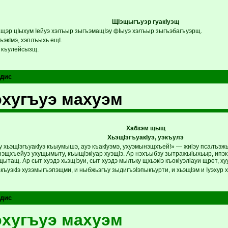
ЩIэщыгъуэр гуакIуэщ
щэр цIыхум Iейуэ хэлъыр зыгъэмащIэу фIыуэ хэлъыр зыгъэбагъуэрщ.
ъэкIмэ, хэплъыхь ещI.
э къулейсызщ.
дис
хугъуэ махуэм
Хабзэм щыщ
ХьэщIэгъуакIуэ, уэкъулэ
у хьэщlэгъуакlуэ къыумышэ, ауэ къакIуэмэ, ухуэмынэщхъей!» — жиlэу псалъэж
нэщхъейуэ ухущымыту, къыщIэкlуар хуэщlэ. Ар нэхъыбэу зытражыlыхьыр, ипэкIэ
щытащ. Ар сыт хуэдэ хьэщIэуи, сыт хуэдэ мылъку щхьэкlэ къокlуэлlауи щрет, х
къуэкlэ хузэмыгъэпэщми, и ныбжьэгъу зыдигъэIэпыкъурти, и хьэщIэм и Iуэхур х
дис
хугъуэ махуэм