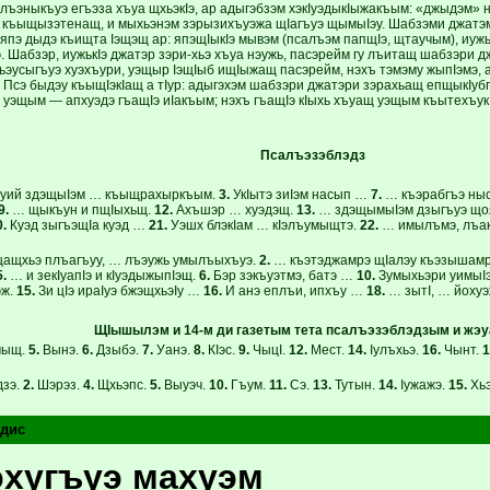
лъэныкъуэ егъэза хъуа щхьэкIэ, ар адыгэбзэм хэкIуэдыкIыжакъым: «джыдэм» 
 къыщызэтенащ, и мыхьэнэм зэрызихъуэжа щIагъуэ щымыIэу. Шабзэми джат
япэ дыдэ къищта Iэщэщ ар: япэщIыкIэ мывэм (псалъэм папщIэ, щтаучым), иужь
. Шабзэр, иужькIэ джатэр зэри-хьэ хъуа нэужь, пасэрейм гу лъитащ шабзэри 
ьэусыгъуэ хуэхъури, уэщыр IэщIыб ищIыжащ пасэрейм, нэхъ тэмэму жыпIэмэ, а
 Псэ быдэу къыщIэкIащ а тIур: адыгэхэм шабзэри джатэри зэрахьащ епщыкIубг
 уэщым — апхуэдэ гъащIэ иIакъым; нэхъ гъащIэ кIыхь хъуащ уэщым къытехъук
Псалъэзэблэдз
уий здэщыIэм … къыщрахыркъым.
3.
УкIытэ зиIэм насып …
7.
… къэрабгъэ ны
9.
… щыкъун и пщIыхьщ.
12.
Ахъшэр … хуэдэщ.
13.
… здэщымыIэм дзыгъуэ що
0.
Куэд зыгъэщIа куэд …
21.
Уэшх блэкIам … кIэлъумыщтэ.
22.
… имылъмэ, лъак
щхьэ плъагъуу, … лъэужь умылъыхъуэ.
2.
… къэтэджамрэ щIалэу къэзышам
5.
… и зекIуапIэ и кIуэдыжыпIэщ.
6.
Бэр зэкъуэтмэ, батэ …
10.
Зумыхьэри уимыI
эж.
15.
Зи цIэ ираIуэ бжэщхьэIу …
16.
И анэ еплъи, ипхъу …
18.
… зытI, … йоху
ЩIышылэм и 14-м ди газетым тета псалъэзэблэдзым и жэу
ыщ.
5.
Вынэ.
6.
Дзыбэ.
7.
Уанэ.
8.
КIэс.
9.
ЧыцI.
12.
Мест.
14.
Iулъхьэ.
16.
Чынт.
1
зэ.
2.
Шэрэз.
4.
Щхьэпс.
5.
Выуэч.
10.
Гъум.
11.
Сэ.
13.
Тутын.
14.
Iужажэ.
15.
Хь
дис
хугъуэ махуэм