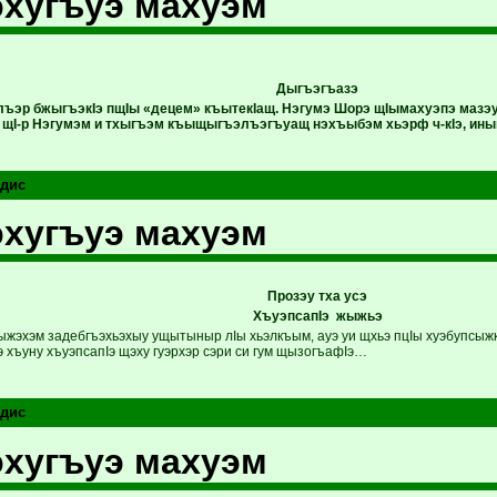
хугъуэ махуэм
Дыгъэгъазэ
лъэр бжыгъэкIэ пщIы «децем» къытекIащ. Нэгумэ Шорэ щIымахуэпэ мазэ
 щI-р Нэгумэм и тхыгъэм къыщыгъэлъэгъуащ нэхъыбэм хьэрф ч-кIэ, инык
дис
хугъуэ махуэм
Прозэу тха усэ
ХъуэпсапIэ жыжьэ
сыжэхэм задебгъэхьэхыу ущытыныр лIы хьэлкъым, ауэ уи щхьэ пцIы хуэбупсыжк
 хъуну хъуэпсапIэ щэху гуэрхэр сэри си гум щызогъафIэ…
дис
хугъуэ махуэм