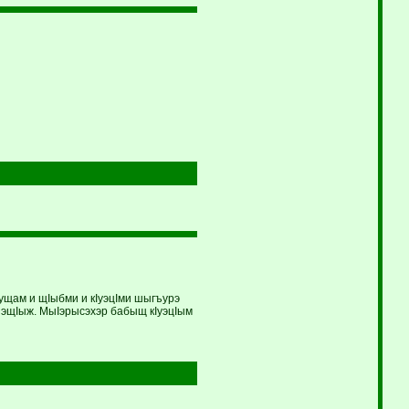
ущам и щIыбми и кIуэцIми шыгъурэ
лъэщIыж. МыIэрысэхэр бабыщ кIуэцIым