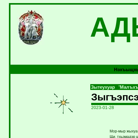
АД
Нэхъыщхь
Зытеухуар 'Малъхъ
Зыгъэпсэ
2023-01-28
Мор-мыр жыхуаIэ
Щи, тхьэмадэр щ