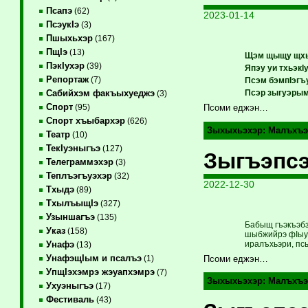
Псапэ
(62)
2023-01-14
ПсэукIэ
(3)
Пшыхьхэр
(167)
ПщIэ
(13)
Щэм щыщу щхьэ
ПэкIухэр
(39)
Япэу уи тхьэк
Репортаж
(7)
Псэм бэмпIэгъ
Псэр зыгуэрым
Сабийхэм факъыхуеджэ
(3)
Спорт
(95)
Псоми еджэн…
Спорт хъыбархэр
(626)
Зыхыхьэхэр:
Малъхъэ
Театр
(10)
ТекIуэныгъэ
(127)
Зыгъэпсэ
Телеграммэхэр
(3)
Теплъэгъуэхэр
(32)
2022-12-30
Тхыдэ
(89)
ТхылъыщIэ
(327)
Узыншагъэ
(135)
Бабыщ гъэкъэбз
Указ
(158)
шыбжийрэ фIыуэ 
иралъхьэри, псы
Унафэ
(13)
УнафэщIым и псалъэ
(1)
Псоми еджэн…
УпщIэхэмрэ жэуапхэмрэ
(7)
Зыхыхьэхэр:
Малъхъэ
Ухуэныгъэ
(17)
Фестиваль
(43)