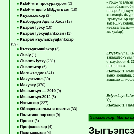
«Уэщ» псалъэр 
КъБР-м и прокуратурэм
(2)
адыгэбзэм ноби
КъБР-м щыIэ МВД-м къет
(18)
пасэрей цIыхум 
къыхищIыкIыурэ
Къуажэхьхэр
(2)
Iэрыхуэм. Ар щх
Къэбэрдей Адыгэ Хасэ
(12)
зызэщIиузэдащ.
Къэрал Iуэху
къежьа Iэщэм —
(10)
жыхуаIэр).
Къэрал IуэхущIапIэхэм
(11)
Къэрал къулыкъущIапIэхэр
(59)
КъэхъукъащIэхэр
(3)
ЕкIуэкIыу:
1.
Къ
ЛъэIу
(1)
зэрыщIэркъым.
Лъэпкъ Iуэху
(281)
егъэуфэрэнкI.
2
нэхърэ нэхъ …
Лъэпкъхэр
(5)
Къехыу:
1.
Мыща
Малъхъэдис
(341)
вынэ ирищIащ.
Махуэгъэпс
(80)
зышхар … йоф
Махуэку
(370)
Мэшыкъуэ — 2010
(9)
ЕкIуэкIыу:
3.
Ам
Мэшыкъуэ-2014
(5)
Уд.
Нэтынхэр
(227)
Къехыу:
1.
Набд
Обозревателым и псалъэ
(33)
Политикэ партхэр
(9)
Зыхыхьэхэр:
Малъхъэ
Проект
(3)
Профсоюзхэр
(4)
Зыгъэпсэ
Псалъэжьхэр
(4)