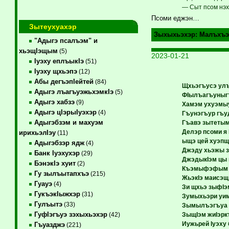
— Сыт псом нэх
Псоми еджэн…
Зытеухуахэр
Зыхыхьэхэр:
Малъхъэ
"Адыгэ псалъэм" и
хьэщIэщым
(5)
2023-01-21
Iуэху еплъыкIэ
(51)
Iуэху щхьэпэ
(12)
Абы дегъэпIейтей
(84)
Щхьэгъусэ ул
Адыгэ лъагъуэжьхэмкIэ
(5)
ФIылъагъуныгъ
Адыгэ хабзэ
(9)
Хамэм ухуэмы
Адыгэ цIэрыIуэхэр
(4)
Гъунэгъур гъу
Адыгэбзэм и махуэм
Гъавэ зытетым
Делэр псоми я
ирихьэлIэу
(11)
ыщэ цей хуэпщI
Адыгэбзэр ядж
(4)
Джэду хьэжы з
Банк Iуэхухэр
(29)
ДжэдыкIэм цы 
БэнэкIэ хуит
(2)
Къэмыфэфым п
Гу зылъытапхъэ
(215)
ЖьэкIэ маисэщ,
Гуауэ
(4)
Зи щхьэ зыфI
ГукъэкIыжхэр
(31)
Зумыхьэри уим
Гулъытэ
(33)
Зымылъэгъуа 
ГуфIэгъуэ зэхыхьэхэр
ЗыщIэм жиIэрк
(42)
Иужьрей Iуэху 
Гъуазджэ
(221)