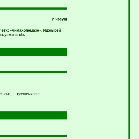
И чэзущ
у етх: «чимахопемазе». Иджырей
ъуэми ш-кIэ.
Iэ сыт, — гухэпсыхагъэ