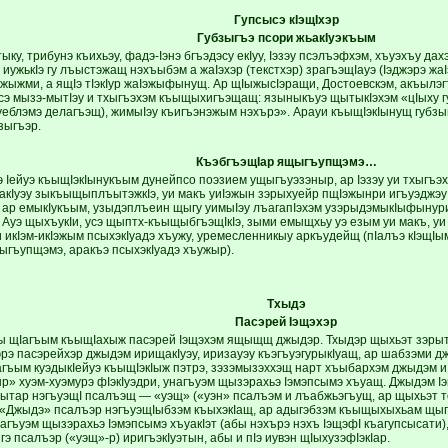
Гупсысэ к
I
эщ
I
хэр
Губзыгъэ псори жьакIуэкъым
ыку, трибунэ къихьэу, фадэ-Iэнэ бгъэдэсу екIуу, Iэзэу псэлъэфхэм, хъуэхъу д
 иужькIэ гу лъыстэжащ нэхъыбэм а жаIэхэр (текстхэр) зрагъэщIауэ (Iэджэрэ 
жыжми, а ящIэ тIэкIур жаIэжыфынущ. Ар щIыжысIэращи, Достоевскэм, акъылэгъ
сэ мызэ-мытIэу и тхыгъэхэм къыщыхигъэщащ: языныкъуэ щытыкIэхэм «цIыху гу
еблэмэ делагъэщ), жимыIэу къигъэнэжым нэхърэ». Арауи къыщIэкIынущ губзыг
зыгъэр.
КъэбгъэщIар ящыгъупщэмэ…
э Iейуэ къыщIэкIынукъым дунейпсо поэзием ущыгъуэзэныр, ар Iэзэу уи тхыгъэ
усакIуэу зыкъыщыплъытэжкIэ, уи макъ уиIэжын зэрыхуейр пщIэжынри игъуэджэу
ар емыкIукъым, узыдэплъеин щыгу уимыIэу лъагапIэхэм узэрыдэмыкIыфынур
Ауэ щыхъукIи, усэ щыптх-къыщыбгъэщIкIэ, зыми емыщхьу уэ езым уи макъ, уи 
и икIэм-икIэжым псыхэкIуадэ хъужу, уремесленникыу аркъудейщ (пIалъэ кIэщ
ыгъупщэмэ, аракъэ псыхэкIуадэ хъужыр).
Тхыдэ
Пасэрей Iэщэхэр
ы щIагъым къыщIахыж пасэрей Iэщэхэм ящыщщ джыдэр. Тхыдэр щыхьэт зэрыт
рэ пасэрейхэр джыдэм ирищакIуэу, иризауэу къэгъуэгурыкIуащ, ар шабзэми д
агъым куэдыкIейуэ къыщIэкIыж пэтрэ, зэзэмызэххэщ нарт хъыбархэм джыдэм и 
ыр» хуэм-хуэмурэ фIэкIуэдри, унагъуэм щызэрахьэ Iэмэпсымэ хъуащ. Джыдэм I
ытар нэгъуэщI псалъэщ — «уэщ» («уэн» псалъэм и лъабжьэгъущ, ар щыхьэт т
 «Джыдэ» псалъэр нэгъуэщIыбзэм къыхэкIащ, ар адыгэбзэм къыщыхыхьам щы
агъуэм щызэрахьэ Iэмэпсымэ хъуакIэт (абы нэхърэ нэхъ IэщэфI къагупсысати)
э псалъэр («уэщ»-р) иригъэкIуэтын, абы и пIэ иувэн щIыхузэфIэкIар.