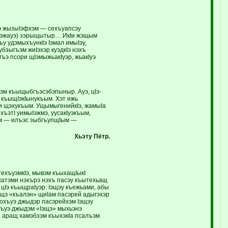
ахэ жызыIэфхэм — сехъуапсэу
жаIэжауэ) зэрыщытыр… ИкIи жэщым
у удэмыхъункIэ Iэмал имыIэу,
бзыгъэм жиIэхэр куэдкIэ нэхъ
ъэ псори щIэмыжьакIуэр, жьакIуэ
хэм къыщыбгъэсэбэпыныр. Ауэ, цIэ-
 къыщIэкIынукъым. Хэт ижь
и щэхукъым. УщымыгенийкIэ, жамыIа
хъэтI уимыIэжмэ, уусакIуэкъым,
Iым — илъэс зыбгъупщIым —
Хьэту
Пётр.
ехъуэмкIэ, мывэм къыхащIыкI
жатэми нэхърэ нэхъ пасэу къытехьащ
цIэ къыщраIуэр: Iэщэу къежьами, абы
эщэ «къалэн» щиIам пасэрей адыгэхэр
охъуэ джыдэр пасэрейхэм Iэщэу
гъуэ джыдэм «Iэщэ» мыхьэнэ
, аращ хамэбзэм къыхэкIа псалъэм