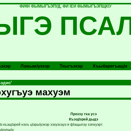
ФИФI ФЫМЫГЪЭПУД, ФИ IЕЙ ФЫМЫГЪЭПЩКIУ
ЫГЭ ПСА
эхэр
Лэжьакlуэхэр
Тхыгъэхэр
Хъыбарегъащlэ
эдис'
хугъуэ махуэм
Прозэу тха усэ
КъэщIэрей дыдэ
 къэщIэрей нэхъ цIэрыIуэхэр зэхуэсауэ я фIэщыпэу зэпеуэрт.
IоупщIэ: