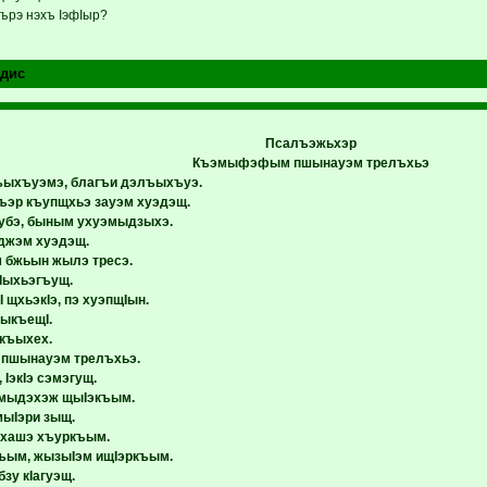
ърэ нэхъ IэфIыр?
дис
Псалъэжьхэр
Къэмыфэфым пшынауэм трелъхьэ
ъыхъуэмэ, благъи дэлъыхъуэ.
эр къупщхьэ зауэм хуэдэщ.
убэ, быным ухуэмыдзыхэ.
джэм хуэдэщ.
 бжьын жылэ тресэ.
 Iыхьэгъущ.
 щхьэкIэ, пэ хуэпщIын.
ыкъещI.
къыхех.
шынауэм трелъхьэ.
 IэкIэ сэмэгущ.
эмыдэхэж щыIэкъым.
ыIэри зыщ.
хашэ хъуркъым.
ъым, жызыIэм ищIэркъым.
бзу кIагуэщ.