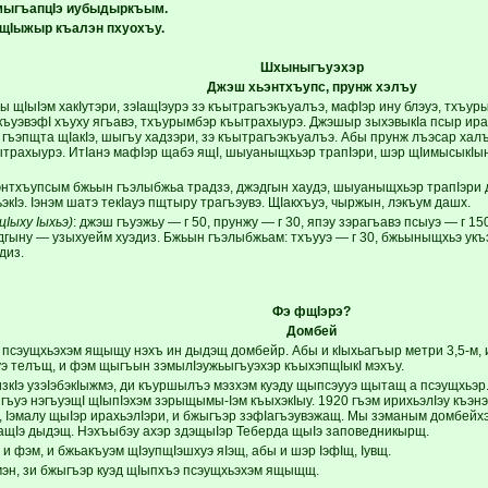
мыгъапцIэ иубыдыркъым.
щI
ыжыр къалэн пхуохъу.
Шхыныгъуэхэр
Джэш хьэнтхъупс, прунж хэлъу
 щIыIэм хакIутэри, зэIащIэурэ зэ къытрагъэкъуалъэ, мафIэр ину блэуэ, тхъу
къуэвэфI хъуху ягъавэ, тхъурымбэр къытрахыурэ. Джэшыр зыхэвыкIа псыр ира
 гъэпщта щIакIэ, шыгъу хадзэри, зэ къытрагъэкъуалъэ. Абы прунж лъэсар халъ
трахыурэ. ИтIанэ мафIэр щабэ ящI, шыуаныщхьэр трапIэри, шэр щIимысыкIын 
энтхъупсым бжьын гъэлыбжьа традзэ, джэдгын хаудэ, шыуаныщхьэр трапIэри д
кIэ. Iэнэм шатэ текIауэ пщтыру трагъэувэ. ЩIакхъуэ, чыржын, лэкъум дашх.
цIыху Iыхьэ)
: джэш гъуэжьу — г 50, прунжу — г 30, япэу зэрагъавэ псыуэ — г 15
эдгыну — узыхуейм хуэдиз. Бжьын гъэлыбжьам: тхъууэ — г 30, бжьыныщхьэ укъ
диз.
Фэ фщIэрэ?
Домбей
 псэущхьэхэм ящыщу нэхъ ин дыдэщ домбейр. Абы и кIыхьагъыр метри 3,5-м, и
 телъщ, и фэм щыгъын зэмылIэужьыгъуэхэр къыхэпщIыкI мэхъу.
зкIэ узэIэбэкIыжмэ, ди къуршылъэ мэзхэм куэду щыпсэууэ щытащ а псэущхьэр.
гъуэ нэгъуэщI щIыпIэхэм зэрыщымы-Iэм къыхэкIыу. 1920 гъэм ирихьэлIэу къэн
, Iэмалу щыIэр ирахьэлIэри, и бжыгъэр зэфIагъэувэжащ. Мы зэманым домбейхэ
мащIэ дыдэщ. Нэхъыбэу ахэр здэщыIэр Теберда щыIэ заповедникырщ.
и фэм, и бжьакъуэм щIэупщIэшхуэ яIэщ, абы и шэр IэфIщ, Iувщ.
эн, зи бжыгъэр куэд щIыпхъэ псэущхьэхэм ящыщщ.