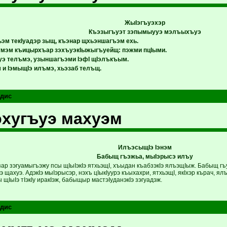
ЖыIэгъуэхэр
Къэзыгъуэт зэпымыууэ мэлъыхъуэ
м текIуадэр зыщ, къэнар щхьэншагъэм ехь.
Iумэм къицырхъар зэхъуэкIыжыгъуейщ: пэжми пцIыми.
уэ телъмэ, узыншагъэми IэфI щIэлъкъым.
 и IэмыщIэ илъмэ, хьэзаб телъщ.
дис
хугъуэ махуэм
ИлъэсыщIэ Iэнэм
Бабыщ гъэжьа, мыIэрысэ илъу
ар зэгуамыгъэжу псы щIыIэкIэ ятхьэщI, хъыдан къабзэкIэ ялъэщIыж. Бабыщ гъ
щахуэ. АдэкIэ мыIэрысэр, нэхъ цIыкIуурэ къыхахри, ятхьэщI, якIхэр кърач, я
 щIыIэ тIэкIу иракIэж, бабыщыр мастэIуданэкIэ зэгуадэж.
дис