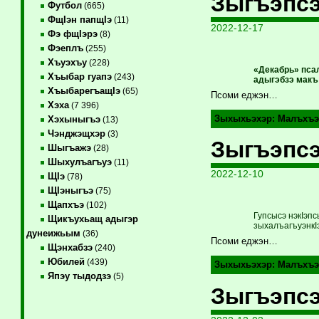
Зыгъэпсэ
Футбол
(665)
ФщIэн папщIэ
(11)
2022-12-17
Фэ фщIэрэ
(8)
Фэеплъ
(255)
Хъуэхъу
(228)
«Декабрь» пса
Хъыбар гуапэ
(243)
адыгэбзэ макъ
ХъыбарегъащIэ
(65)
Псоми еджэн…
Хэха
(7 396)
Зыхыхьэхэр:
Малъхъэ
Хэхыныгъэ
(13)
Чэнджэщхэр
(3)
Зыгъэпсэ
Шыгъажэ
(28)
Шыхулъагъуэ
(11)
2022-12-10
ЩIэ
(78)
ЩIэныгъэ
(75)
Щапхъэ
(102)
Гупсысэ нэкIэп
Щикъухьащ адыгэр
зыхалъагъуэнкIэ
дунеижьым
(36)
Псоми еджэн…
Щэнхабзэ
(240)
Юбилей
(439)
Зыхыхьэхэр:
Малъхъэ
Япэу тыдодзэ
(5)
Зыгъэпсэ