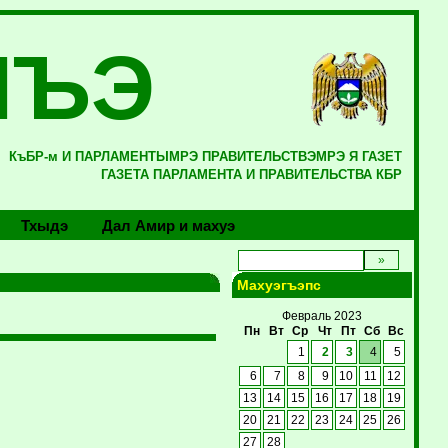
ЛЪЭ
КъБР-м И ПАРЛАМЕНТЫМРЭ ПРАВИТЕЛЬСТВЭМРЭ Я ГАЗЕТ
ГАЗЕТА ПАРЛАМЕНТА И ПРАВИТЕЛЬСТВА КБР
Тхыдэ
Дал Амир и махуэ
Махуэгъэпс
Февраль 2023
Пн
Вт
Ср
Чт
Пт
Сб
Вс
1
2
3
4
5
6
7
8
9
10
11
12
13
14
15
16
17
18
19
20
21
22
23
24
25
26
27
28