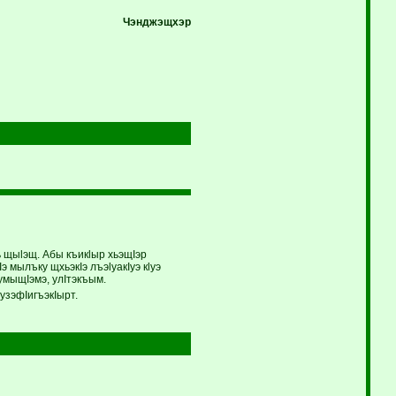
Чэнджэщхэр
ь щыlэщ. Абы къикlыр хьэщIэр
 мылъку щхьэкIэ лъэlуакIуэ кlуэ
уумыщIэмэ, улIтэкъым.
узэфIигъэкIырт.