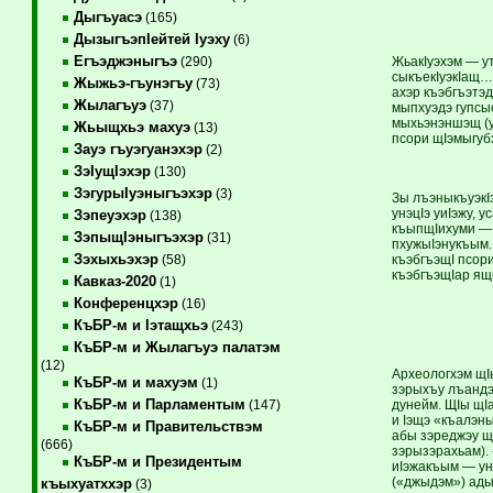
Дыгъуасэ
(165)
ДызыгъэпIейтей Iуэху
(6)
Егъэджэныгъэ
ЖьакIуэхэм — ут
(290)
сыкъекIуэкIащ…
Жыжьэ-гъунэгъу
(73)
ахэр къэбгъэтэд
Жылагъуэ
(37)
мыпхуэдэ гупсы
мыхьэнэншэщ (у
Жьыщхьэ махуэ
(13)
псори щIэмыгуб
Зауэ гъуэгуанэхэр
(2)
ЗэIущIэхэр
(130)
ЗэгурыIуэныгъэхэр
(3)
Зы лъэныкъуэкI
унэцIэ уиIэжу, 
Зэпеуэхэр
(138)
къыпщIихуми — 
ЗэпыщIэныгъэхэр
(31)
пхужыIэнукъым. 
Зэхыхьэхэр
къэбгъэщI псор
(58)
къэбгъэщIар ящ
Кавказ-2020
(1)
Конференцхэр
(16)
КъБР-м и Iэтащхьэ
(243)
КъБР-м и Жылагъуэ палатэм
(12)
Археологхэм щI
КъБР-м и махуэм
(1)
зэрыхъу лъандэ
КъБР-м и Парламентым
дунейм. ЩIы щI
(147)
и Iэщэ «къалэн
КъБР-м и Правительствэм
абы зэреджэу щ
(666)
зэрызэрахьам).
КъБР-м и Президентым
иIэжакъым — ун
(«джыдэм») адыг
къыхуатххэр
(3)