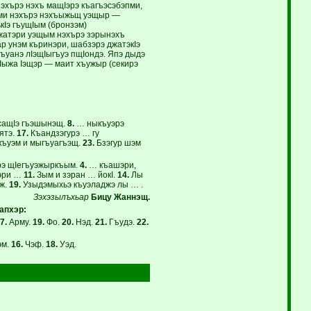
нэхърэ нэхъ мащIэрэ къагъэсэбэпми,
эми нэхърэ нэхъыжьщ уэщыр —
кIэ гъущIым (бронзэм)
джатэри уэщым нэхърэ зэрынэхъ
р унэм къринэри, шабзэрэ джатэкIэ
ъуанэ лIэщIыгъуэ пщIондэ. Япэ дыдэ
Iыжа Iэщэр — маит хъужыр (секирэ
сащIэ гъэшынэщ.
8.
… ныкъуэрэ
ятэ.
17.
Къандзэгурэ … гу
ъуэм и мыгъуагъэщ.
23.
Бзэгур шэм
рэ щIегъуэжыркъым.
4.
… къашэри,
эри …
11.
Зым и зэран … йокI.
14.
Лы
эж.
19.
Узыдэмыхьэ къуэладжэ лы … .
Зэхэзылъхьар
Бицу Жаннэщ.
апхэр:
7.
Арму.
19.
Фо.
20.
Нэд.
21.
Гъудэ.
22.
эм.
16.
Чэф.
18.
Уэд.