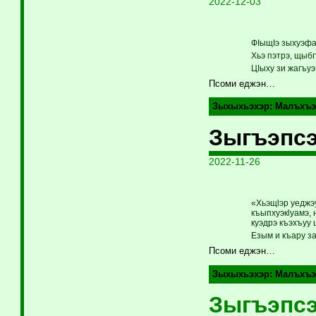
2022-12-03
ФIыщIэ зыхуэфа
Хьэ пэтрэ, щыбг
ЦIыху зи жагъу
Псоми еджэн…
Зыхыхьэхэр:
Малъхъэ
Зыгъэпсэ
2022-11-26
«Хьэщlэр уеджэ
къыпхуэкlуамэ, 
куэдрэ къэхъуу 
Езым и къару за
Псоми еджэн…
Зыхыхьэхэр:
Малъхъэ
Зыгъэпсэ