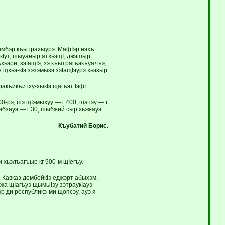
рымбэр къытрахыурэ. МафIэр нэхъ
кIут, шыуаныр ятхьэщI, джэшыр
хьэри, зэIащIэ, зэ къытрагъэкъуалъэ,
щхьэ-кIэ зэзэмызэ зэIащIэурэ хьэзыр
акъикъитху-хыкIэ щагъэт IэфI
00-рэ, шэ щIэмыхуу — г 400, шатэу — г
эбзауэ — г 30, шыбжий сыр хьэжауэ
Къубатий
Борис.
 хьэлъагъыр кг 900-м щIегъу.
 Кавказ домбейкIэ еджэрт абыхэм,
эжа щIагъуэ щымыIэу зэтраукIауэ
р ди республикэ-ми щопсэу, ауэ я