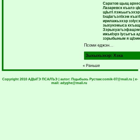
Саратов щыщ архео
Лазаревск къалэ ц
щIытI лэжьыгъэхэр 
IэщIагъэлIхэм къа
ирилажьэхэр зэIу
зыхунэмыса кхъащх
ЗэрыхуагъэфащэмкI
ижькIэрэ Iусыгъа
зэрыбыным я щIэин
Псоми еджэн…
Зыхыхьэхэр:
Хэха
« Раньше
Copyright 2010 АДЫГЭ ПСАЛЪЭ | autor:
Пщыбыхь Рустам:
comik-07@mail.ru
| e-
mail:
adyghe@mail.ru