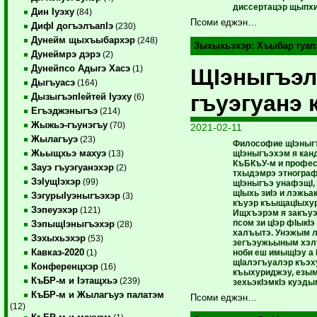
диссертацэр щыпхи
Дин Iуэху
(84)
Псоми еджэн…
ДифI догъэлъапIэ
(230)
Дунейм щыхъыбархэр
(248)
Зыхыхьэхэр:
Хъыбар гуап
Дунеймрэ дэрэ
(2)
Дунейпсо Адыгэ Хасэ
(1)
ЩIэныгъэ
Дыгъуасэ
(164)
гъуэгуанэ 
ДызыгъэпIейтей Iуэху
(6)
Егъэджэныгъэ
(214)
Жыжьэ-гъунэгъу
(70)
2021-02-11
Жылагъуэ
(23)
Философие щIэныгъ
Жьыщхьэ махуэ
щIэныгъэхэм я канд
(13)
КъБКъУ-м и профес
Зауэ гъуэгуанэхэр
(2)
тхыдэмрэ этнограф
ЗэIущIэхэр
(99)
щIэныгъэ унафэщI,
щIыхь зиIэ и лэжьа
ЗэгурыIуэныгъэхэр
(3)
къуэр къыщацIыхур
Зэпеуэхэр
(121)
Ищхъэрэм я закъуэ
псом зи цIэр фIык
ЗэпыщIэныгъэхэр
(28)
халъытэ. Унэжым 
Зэхыхьэхэр
(53)
зегъэужьыным хэл
Кавказ-2020
ноби еш имыщIэу а 
(1)
щIалэгъуалэр къэ
Конференцхэр
(16)
къыхуриджэу, езым 
КъБР-м и Iэтащхьэ
(239)
зехьэкIэмкIэ куэды
КъБР-м и Жылагъуэ палатэм
Псоми еджэн…
(12)