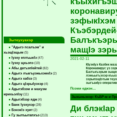
къыхигъэ
коронавир
зэфыкIхэм
Къэбэрдей
Балъкъэр
Зытеухуахэр
мащIэ зэ
"Адыгэ псалъэм" и
хьэщIэщым
(5)
Iуэху еплъыкIэ
(47)
2021-02-11
Iуэху щхьэпэ
(10)
КIуэкIуэ Казбек маз
Абы дегъэпIейтей
Коронавирус уз зэ
(82)
Балъкъэрым зыщем
Адыгэ лъагъуэжьхэмкIэ
(2)
лэжьыгъэхэр къыз
Адыгэ хабзэ
(3)
зэрыпэщIэтым теуху
зыгъакIуэ оператив
Адыгэ цIэрыIуэхэр
(4)
Псоми еджэн…
Адыгэбзэм и махуэм
ирихьэлIэу
(11)
Зыхыхьэхэр:
КъБР-м и Пр
Адыгэбзэр ядж
(4)
Банк Iуэхухэр
(28)
Ди блэкIар
БэнэкIэ хуит
(2)
Гу зылъытапхъэ
(213)