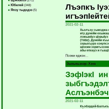
Щэнхабзэ
(171)
Лъэпкъ Iу
Юбилей
(348)
Япэу тыдодзэ
(5)
игъэпIейте
2021-02-11
Хьэлъэу сымэджа н
иту дунейм ехыжащ
лэжьакІуэ цІэрыІуэ
(
Yıldız). Дунейм къ
зэрыхъурэ хэкупсэу
щIэхми зэригъэзэжы
абы епхауэ и гъащI
Псоми еджэн…
Зыхыхьэхэр:
Хэха
ЗэфIэкI и
зыбгъэдэ
Аслъэнбэч
2021-02-11
Къэбэрдей-Балъкъ