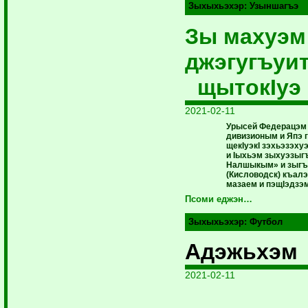
Зыхыхьэхэр:
Узыншагъэ
Зы махуэ
джэгугъуи
щытокIуэ
2021-02-11
Урысей Федерацэм 
дивизионым и Япэ 
щекIуэкI зэхьэзэх
и Iыхьэм зыхуэзыг
Налшыкым» и зыгъ
(Кисловодск) къа
мазаем и пэщIэдзэм
Псоми еджэн…
Зыхыхьэхэр:
Футбол
Адэжьхэм 
2021-02-11