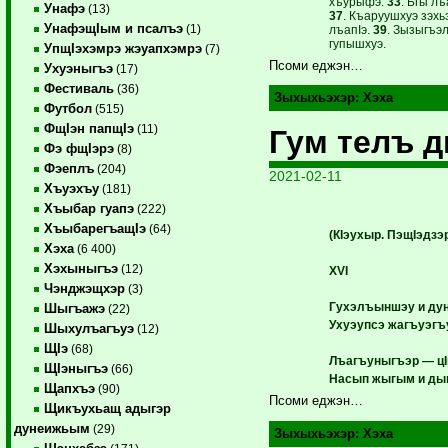
хъурыфэ.
33
. Бгы л
Унафэ
(13)
37
. Къаруушхуэ зэхьэ
УнафэщIым и псалъэ
(1)
лъапIэ.
39
. Зызыгъэ
гупышхуэ.
УпщIэхэмрэ жэуапхэмрэ
(7)
Псоми еджэн…
Ухуэныгъэ
(17)
Фестиваль
(36)
Зыхыхьэхэр:
Хэха
Футбол
(515)
ФщIэн папщIэ
(11)
Гум телъ 
Фэ фщIэрэ
(8)
Фэеплъ
(204)
2021-02-11
Хъуэхъу
(181)
Хъыбар гуапэ
(222)
ХъыбарегъащIэ
(64)
(КIэухыр. ПэщIэдз
Хэха
(6 400)
Хэхыныгъэ
(12)
XVI
Чэнджэщхэр
(3)
Гухэлъыншэу и ду
Шыгъажэ
(22)
Ухуэупсэ жагъуэгъ
Шыхулъагъуэ
(12)
ЩIэ
(68)
Лъагъуныгъэр — цI
ЩIэныгъэ
(66)
Насып жыгым и ды
Щапхъэ
(90)
Псоми еджэн…
Щикъухьащ адыгэр
дунеижьым
(29)
Зыхыхьэхэр:
Хэха