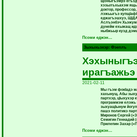
щIэныгъэмрэ егъэд
хэзылъхьахэм ящы
доктор, профессор
лэжьыгъэ купщIафI
еджагъэшхуэ, ЩIД
Аслъэнбэч Хьэжума
дунейм ехыжащ идж
ныбжьыр куэд дэмы
Псоми еджэн…
Зыхыхьэхэр:
Фэеплъ
Хэхыныгъ
ирагъажьэ
2021-02-11
Мы гъэм фокIадэ м
хахынущ. Абы зыху
партхэр, цIыхухэр
программэм елэжь 
зыхуащIынум йогуп
пашэ политикэ парт
Миронов Сергей («З
Семигин Геннадий (
Прилепин Захар («
Псоми еджэн…