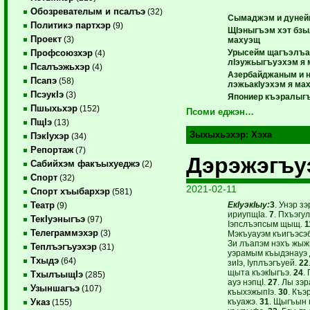
Обозревателым и псалъэ
(32)
Сымаджэм и дуней
Политикэ партхэр
(9)
ЩIэныгъэм хэт бзы
Проект
(3)
махуэщ
Урысейм щагъэлъап
Профсоюзхэр
(4)
лIэужьыгъуэхэм я 
Псалъэжьхэр
(4)
Азербайджаным и н
Псапэ
(58)
лэжьакIуэхэм я ма
ПсэукIэ
(3)
Япониер къэралыг
Пшыхьхэр
(152)
Псоми еджэн…
ПщIэ
(13)
Зыхыхьэхэр:
Хэха
ПэкIухэр
(34)
Репортаж
(7)
Дэрэжэгъу
Сабийхэм факъыхуеджэ
(2)
Спорт
(32)
2021-02-11
Спорт хъыбархэр
(581)
ЕкIуэкIыу:
3
. Унэр з
Театр
(9)
ириупщIа.
7
. Пхъэгу
ТекIуэныгъэ
(97)
Iэпслъэпсым щыщ.
1
Телеграммэхэр
(3)
Мэкъуауэм къигъэсэ
Зи лъапэм нэхъ жыж
Теплъэгъуэхэр
(31)
уэрамым къыдэнауэ 
Тхыдэ
(64)
зиIэ, Iуплъэгъуей.
22
щыта къэкIыгъэ.
24
.
ТхылъыщIэ
(285)
ауэ нэпцI.
27
. Лы зэ
Узыншагъэ
(107)
къыхэжыпIэ.
30
. Къ
къуажэ.
31
. Щыгъын 
Указ
(155)