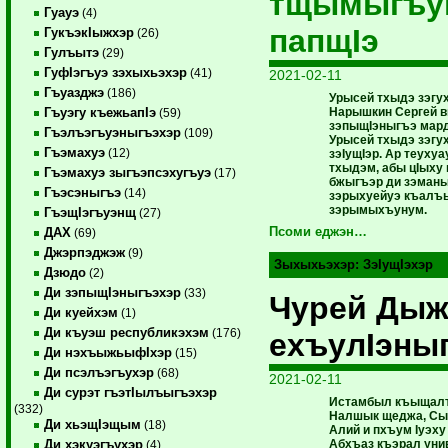
тщымыгъу
Гуауэ
(4)
папщIэ
ГукъэкIыжхэр
(26)
Гулъытэ
(29)
ГуфIэгъуэ зэхыхьэхэр
(41)
2021-02-11
Гъуазджэ
(186)
Урысей тхыдэ зэгу
Нарышкин Сергей 
Гъуэгу къежьапIэ
(59)
зэпыщIэныгъэ мард
Гъэлъэгъуэныгъэхэр
(109)
Урысей тхыдэ зэгу
Гъэмахуэ
(12)
зэIущIэр. Ар теуху
тхыдэм, абы цIыху
Гъэмахуэ зыгъэпсэхугъуэ
(17)
бжыгъэр ди зэман
Гъэсэныгъэ
(14)
зэрыхуейуэ къалъ
зэрымыхъунум.
ГъэщIэгъуэнщ
(27)
Псоми еджэн…
ДАХ
(69)
Джэрпэджэж
(9)
Зыхыхьэхэр:
ЗэIущIэхэр
Дзюдо
(2)
Ди зэпыщIэныгъэхэр
(33)
Чурей Дыж
Ди куейхэм
(1)
Ди къуэш республикэхэм
(176)
ехъулIэны
Ди нэхъыжьыфIхэр
(15)
Ди псэлъэгъухэр
(68)
2021-02-11
Ди сурэт гъэтIылъыгъэхэр
Истамбыл къыщалъх
(332)
Налшык щеджа, Сы
Ди хьэщIэщым
(18)
Алий и пхъум Iуэху
Абхъаз къэрал уни
Ди хэкуэгъухэр
(4)