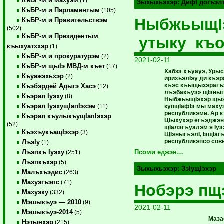
КъБР-м и махуэм
(1)
Зыхыхьэхэр:
ДифI догъэл
КъБР-м и Парламентым
(105)
НыбжьыщI
КъБР-м и Правительствэм
(502)
КъБР-м и Президентым
утыку къо
къыхуатххэр
(1)
КъБР-м и прокуратурэм
(2)
2021-02-11
КъБР-м щыIэ МВД-м къет
(17)
Хабзэ хъуауэ, Уры
Къуажэхьхэр
(2)
ирихьэлIэу ди къэ
къэс къыщызэрагъ
Къэбэрдей Адыгэ Хасэ
(12)
лъэбакъуэ» щIэныг
Къэрал Iуэху
(8)
НыбжьыщIэхэр щыз
Къэрал IуэхущIапIэхэм
купщIафIэ мы махуэ
(11)
республикэми. Ар
Къэрал къулыкъущIапIэхэр
ЦIыхухэр егъэджэн
(52)
щIалэгъуалэм я Iуэ
КъэхъукъащIэхэр
(3)
ЩIэныгъэлI, IэщIа
республикэпсо сов
ЛъэIу
(1)
Лъэпкъ Iуэху
Псоми еджэн…
(251)
Лъэпкъхэр
(5)
Зыхыхьэхэр:
ЗэIущIэхэр
Малъхъэдис
(263)
Махуэгъэпс
(71)
Нобэрэ пщ
Махуэку
(332)
Мэшыкъуэ — 2010
(9)
2021-02-11
Мэшыкъуэ-2014
(5)
Маза
Нэтынхэр
(215)