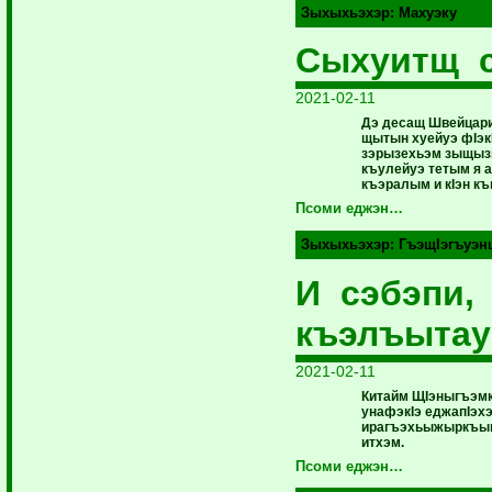
Зыхыхьэхэр:
Махуэку
Сыхуитщ с
2021-02-11
Дэ десащ Швейцари
щытын хуейуэ фIэк
зэрызехьэм зыщыз
къулейуэ тетым я 
къэралым и кIэн къи
Псоми еджэн…
Зыхыхьэхэр:
ГъэщIэгъуэн
И сэбэпи,
къэлъытау
2021-02-11
Китайм ЩIэныгъэмк
унафэкIэ еджапIэх
ирагъэхьыжыркъым
итхэм.
Псоми еджэн…