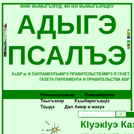
ФИФI ФЫМЫГЪЭПУД, ФИ IЕЙ ФЫМЫГЪЭПЩКIУ
АДЫГЭ
ПСАЛЪЭ
КъБР-м И ПАРЛАМЕНТЫМРЭ ПРАВИТЕЛЬСТВЭМРЭ Я ГАЗЕТ
ГАЗЕТА ПАРЛАМЕНТА И ПРАВИТЕЛЬСТВА КБР
Нэхъыщхьэхэр
Лэжьакlуэхэр
Тхыгъэхэр
Хъыбарегъащlэ
Тхыдэ
Дал Амир и махуэ
Февраль, 2021
КIуэкIуэ Ка