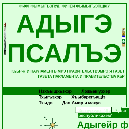
ФИФI ФЫМЫГЪЭПУД, ФИ IЕЙ ФЫМЫГЪЭПЩКIУ
АДЫГЭ
ПСАЛЪЭ
КъБР-м И ПАРЛАМЕНТЫМРЭ ПРАВИТЕЛЬСТВЭМРЭ Я ГАЗЕТ
ГАЗЕТА ПАРЛАМЕНТА И ПРАВИТЕЛЬСТВА КБР
Нэхъыщхьэхэр
Лэжьакlуэхэр
Тхыгъэхэр
Хъыбарегъащlэ
Тхыдэ
Дал Амир и махуэ
Зытеухуар 'Ди къуэш
республикэхэм'
Адыгейр ф