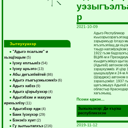
уэзыгъэлъ
р
2021-10-09
Адыгэ Республикэр
къызэрызэрагъэпэщр
зэрырикъур Iэтауэ м
Зытеухуахэр
ягъэлъэпIащ ди къуэ
тхыдэ напэкIуэцIхэм
"Адыгэ псалъэм" и
1922 гъэм бадзэуэгъ
ВЦИК-м и Президиу
хьэщIэщым
(5)
къыдигъэкIауэ щыта
Iуэху еплъыкIэ
(54)
(Адыгей) автоном об
Iуэху щхьэпэ
(13)
зэраухуэмкIэ. И цIэр
шыщхьэуIум и 24-м 
Абы дегъэпIейтей
(86)
(Шэрджэс) автоном о
Адыгэ лъагъуэжьхэмкIэ
(6)
зэрахъуэкIат. 1937 г
щегъэжьауэ Адыгей 
Адыгэ хабзэ
(9)
областыр Краснодар
Адыгэ цIэрыIуэхэр
(4)
хагъэхьащ.
Адыгэбзэм и махуэм
Псоми еджэн…
ирихьэлIэу
(11)
Зыхыхьэхэр:
Ди къуэш
Адыгэбзэр ядж
(4)
республикэхэм
Банк Iуэхухэр
(29)
БэнэкIэ хуит
(2)
2019-11-12
Гу зылъытапхъэ
(216)