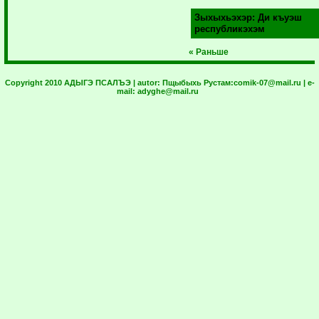
Зыхыхьэхэр:
Ди къуэш
республикэхэм
« Раньше
Copyright 2010 АДЫГЭ ПСАЛЪЭ | autor:
Пщыбыхь Рустам:
comik-07@mail.ru
| e-
mail:
adyghe@mail.ru