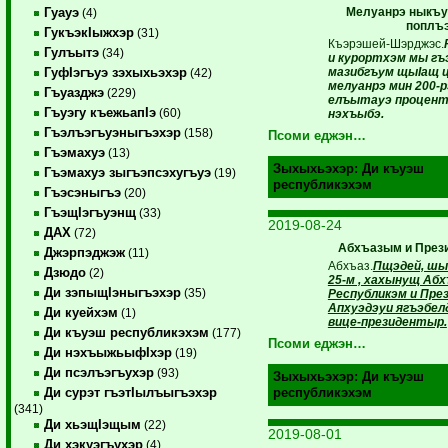
Мелуанрэ ныкъу
Гуауэ
(4)
поплъ
ГукъэкIыжхэр
(31)
Къэрэшей-Шэрджэс.
Гулъытэ
(34)
и курортхэм мы гъ
мазибгъум щыIащ ц
ГуфIэгъуэ зэхыхьэхэр
(42)
мелуанрэ мин 200-р
Гъуазджэ
(229)
елъытауэ проценти
Гъуэгу къежьапIэ
(60)
нэхъыбэ.
Гъэлъэгъуэныгъэхэр
(158)
Псоми еджэн…
Гъэмахуэ
(13)
Зыхыхьэхэр:
Ди къуэш
Гъэмахуэ зыгъэпсэхугъуэ
(19)
республикэхэм
Гъэсэныгъэ
(20)
ГъэщIэгъуэнщ
(33)
2019-08-24
ДАХ
(72)
Абхъазым и През
Джэрпэджэж
(11)
Абхъаз.
Пщэдей, шы
Дзюдо
(2)
25-м , хахынущ Абх
Ди зэпыщIэныгъэхэр
(35)
Республикэм и Пре
Апхуэдэуи ягъэбе
Ди куейхэм
(1)
вице-президентыр.
Ди къуэш республикэхэм
(177)
Псоми еджэн…
Ди нэхъыжьыфIхэр
(19)
Ди псэлъэгъухэр
(93)
Зыхыхьэхэр:
Ди къуэш
Ди сурэт гъэтIылъыгъэхэр
республикэхэм
(341)
Ди хьэщIэщым
(22)
2019-08-01
Ди хэкуэгъухэр
(4)