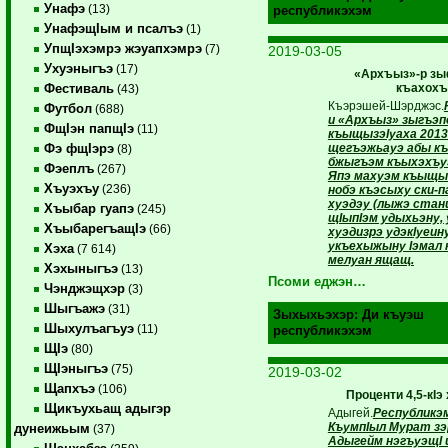
Унафэ
(13)
республикэхэм
УнафэщIым и псалъэ
(1)
УпщIэхэмрэ жэуапхэмрэ
(7)
2019-03-05
Ухуэныгъэ
(17)
«Архъыз»-р зы
къахохъ
Фестиваль
(43)
Къэрэшей-Шэрджэс.
Футбол
(688)
и «Архъыз» зыгъэп
ФщIэн папщIэ
(11)
къыщызэIуаха 2013
щегъэжьауэ абы къ
Фэ фщIэрэ
(8)
бжыгъэм къыхэхъу
Фэеплъ
(267)
Япэ махуэм къыщы
Хъуэхъу
(236)
нобэ къэсыху ски-п
хуэдэу (лыжэ стан
Хъыбар гуапэ
(245)
щIыпIэм удыхьэну,
ХъыбарегъащIэ
(66)
хуэдизрэ удэкIуеин
укъехыжыну Iэмал
Хэха
(7 614)
мелуан ящащ.
Хэхыныгъэ
(13)
Псоми еджэн…
Чэнджэщхэр
(3)
Шыгъажэ
(31)
Зыхыхьэхэр:
Ди къуэш
Шыхулъагъуэ
(11)
республикэхэм
ЩIэ
(80)
ЩIэныгъэ
(75)
2019-03-02
Щапхъэ
(106)
Проценти 4,5-кIэ
Щикъухьащ адыгэр
Адыгей.
Республикэ
КъумпIыл Мурат зэ
дунеижьым
(37)
Адыгейм нэгъуэщI 