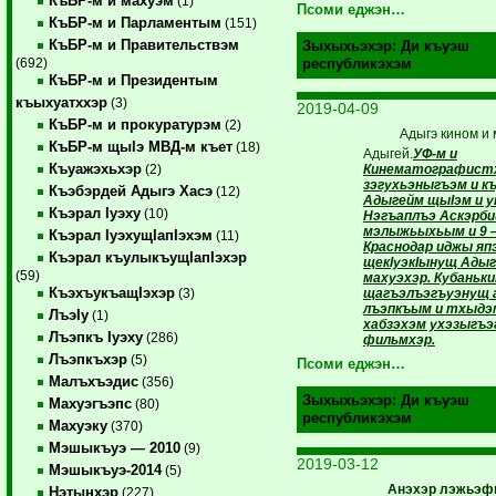
КъБР-м и махуэм
(1)
Псоми еджэн…
КъБР-м и Парламентым
(151)
КъБР-м и Правительствэм
Зыхыхьэхэр:
Ди къуэш
(692)
республикэхэм
КъБР-м и Президентым
къыхуатххэр
(3)
2019-04-09
КъБР-м и прокуратурэм
(2)
Адыгэ кином и 
КъБР-м щыIэ МВД-м къет
(18)
Адыгей.
УФ-м и
Къуажэхьхэр
Кинематографист
(2)
зэгухьэныгъэм и к
Къэбэрдей Адыгэ Хасэ
(12)
Адыгейм щыIэм и 
Къэрал Iуэху
(10)
Нэгъаплъэ Аскэрби
мэлыжьыхьым и 9 
Къэрал IуэхущIапIэхэм
(11)
Краснодар иджы яп
Къэрал къулыкъущIапIэхэр
щекIуэкIынущ Адыг
(59)
махуэхэр. Кубаньк
КъэхъукъащIэхэр
щагъэлъэгъуэнущ 
(3)
лъэпкъым и тхыдэм
ЛъэIу
(1)
хабзэхэм ухэзыгъэ
Лъэпкъ Iуэху
(286)
фильмхэр.
Лъэпкъхэр
(5)
Псоми еджэн…
Малъхъэдис
(356)
Зыхыхьэхэр:
Ди къуэш
Махуэгъэпс
(80)
республикэхэм
Махуэку
(370)
Мэшыкъуэ — 2010
(9)
2019-03-12
Мэшыкъуэ-2014
(5)
Анэхэр лэжьэф
Нэтынхэр
(227)