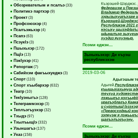
Къэрэшей-Шэрджэс.
Обозревателым и псалъэ
(33)
Федерацэм и През
Политикэ партхэр
(9)
Владимир Федерал
зэрызыхуигъэзам и
Проект
(3)
Къэрэшей-Шэрджэ
Профсоюзхэр
(4)
Республикэм 2021 г
нэсыху щызэфIагъ
Псалъэжьхэр
(4)
щIыналъэр зыхуеин
Псапэ
(63)
хуэдиз яухуэныр.
ПсэукIэ
(3)
Псоми еджэн…
Пшыхьхэр
(172)
ПщIэ
(13)
Зыхыхьэхэр:
Ди къуэш
республикэхэм
ПэкIухэр
(41)
Репортаж
(7)
2019-03-06
Сабийхэм факъыхуеджэ
(3)
Спорт
(110)
Адыгэшым те
Адыгей.
Республикэ
Спорт хъыбархэр
(632)
къыщыхахынущ а
Театр
(10)
теухуа художеств
ТекIуэныгъэ
(128)
лэжьыгъэ нэхъыфI
ирагъэблагъэ Кавк
Телеграммэхэр
(3)
и сурэтыщI Iэзэхэр
Теплъэгъуэхэр
(32)
«Превосходный кон
зэпеуэм я лэжьыгъ
Тхыдэ
(97)
щагъэлъэгъуэну.
ТхылъыщIэ
(332)
Псоми еджэн…
Узыншагъэ
(137)
Указ
(158)
Зыхыхьэхэр:
Ди къуэш