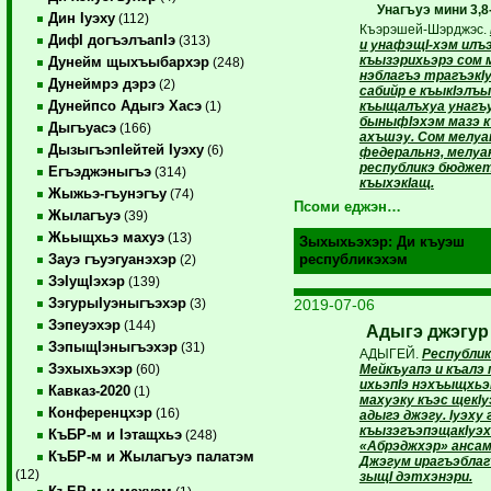
Унагъуэ мини 3,8
Дин Iуэху
(112)
Къэрэшей-Шэрджэс.
ДифI догъэлъапIэ
(313)
и унафэщI-хэм илъ
къызэрихьэрэ сом 
Дунейм щыхъыбархэр
(248)
нэблагъэ трагъэкI
Дунеймрэ дэрэ
(2)
сабийр е къыкIэлъы
Дунейпсо Адыгэ Хасэ
къыщалъхуа унагъ
(1)
быныфIэхэм мазэ к
Дыгъуасэ
(166)
ахъшэу. Сом мелуан
ДызыгъэпIейтей Iуэху
(6)
федеральнэ, мелуан
республикэ бюдже
Егъэджэныгъэ
(314)
къыхэкIащ.
Жыжьэ-гъунэгъу
(74)
Псоми еджэн…
Жылагъуэ
(39)
Жьыщхьэ махуэ
(13)
Зыхыхьэхэр:
Ди къуэш
Зауэ гъуэгуанэхэр
республикэхэм
(2)
ЗэIущIэхэр
(139)
ЗэгурыIуэныгъэхэр
2019-07-06
(3)
Зэпеуэхэр
(144)
Адыгэ джэгур
ЗэпыщIэныгъэхэр
(31)
АДЫГЕЙ.
Республи
Зэхыхьэхэр
Мейкъуапэ и къалэ 
(60)
ихьэпIэ нэхъыщхьэ
Кавказ-2020
(1)
махуэку къэс щекI
Конференцхэр
(16)
адыгэ джэгу. Iуэху 
къызэгъэпэщакIу
КъБР-м и Iэтащхьэ
(248)
«Абрэджхэр» ансам
КъБР-м и Жылагъуэ палатэм
Джэгум ирагъэблаг
(12)
зыщI дэтхэнэри.