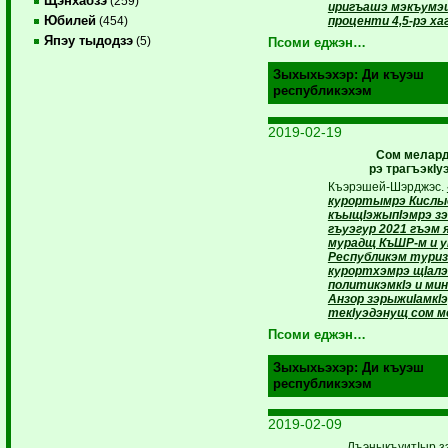
Щэнхабзэ
(259)
иригъашэ мэкъумэ
Юбилей
проценти 4,5-рэ х
(454)
Япэу тыдодзэ
(5)
Псоми еджэн…
Зыхыхьэхэр:
Ди къуэш
республикэхэм
2019-02-19
Сом мелард
рэ
трагъэкIу
Къэрэшей-Шэрджэс.
курортымрэ Кислы
къыщIэжыпIэмрэ з
гъуэгур 2021 гъэм 
мурадщ КъШР-м и 
Республикэм туриз
курортхэмрэ щIалэ
политикэмкIэ и ми
Анзор зэрыжиIамкIэ
текIуэдэнущ сом ме
Псоми еджэн…
Зыхыхьэхэр:
Ди къуэш
республикэхэм
2019-02-09
ЛъэныкъуитIыр з