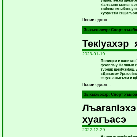
управленэм щекIуэ
кIэлъыплъыныгъэ
хабзэм емыбэкъуэ
хуэунэтIа IэщIагъэл
Псоми еджэн…
Зыхыхьэхэр:
Спорт хъыба
ТекIуахэр 
2023-01-19
Полицэм и капитан 
фэеплъу Налшык к
турнир щекIуэкIащ
«Динамо» Урысейпс
зэгухьэныгъэм и щ
Псоми еджэн…
Зыхыхьэхэр:
Спорт хъыба
ЛъагапIэх
хуагъасэ
2022-12-29
Налшык щекIуэкIащ