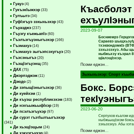
Гуауэ
(4)
Къасболэт
ГукъэкIыжхэр
(33)
Гулъытэ
(34)
ехъулIэны
ГуфIэгъуэ зэхыхьэхэр
(43)
Гъуазджэ
(237)
2023-09-07
Гъуэгу къежьапIэ
(60)
Босниемрэ Герцого
Гъэлъэгъуэныгъэхэр
(166)
Сараевэ шыщхьэуIу
тхэквондомкIэ (ВТФ
Гъэмахуэ
(14)
зэхьэзэхуэ. Абы щ
Гъэмахуэ зыгъэпсэхугъуэ
(20)
ныбжьхэу къэрал 85
Гъэсэныгъэ
(20)
щIалэщIэхэр.
ГъэщIэгъуэнщ
(35)
Псоми еджэн…
ДАХ
(75)
Зыхыхьэхэр:
Спорт хъыба
Джэрпэджэж
(11)
Дзюдо
(2)
Бокс. Борс
Ди зэпыщIэныгъэхэр
(36)
Ди куейхэм
(1)
текIуэныгъ
Ди къуэш республикэхэм
(183)
Ди нэхъыжьыфIхэр
(19)
2023-06-20
Ди псэлъэгъухэр
(97)
Серпухов къалэм ид
Ди сурэт гъэтIылъыгъэхэр
ныбжьыщIэхэм боксы
(341)
зэхьэзэхуэ. Абы хэт
Ди хьэщIэщым
(24)
Псоми еджэн…
Ди хэкуэгъухэр
(4)