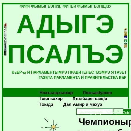
ФИФI ФЫМЫГЪЭПУД, ФИ IЕЙ ФЫМЫГЪЭПЩКIУ
АДЫГЭ
ПСАЛЪЭ
КъБР-м И ПАРЛАМЕНТЫМРЭ ПРАВИТЕЛЬСТВЭМРЭ Я ГАЗЕТ
ГАЗЕТА ПАРЛАМЕНТА И ПРАВИТЕЛЬСТВА КБР
Нэхъыщхьэхэр
Лэжьакlуэхэр
Тхыгъэхэр
Хъыбарегъащlэ
Тхыдэ
Дал Амир и махуэ
Зытеухуар 'Спорт хъы
Чемпионы