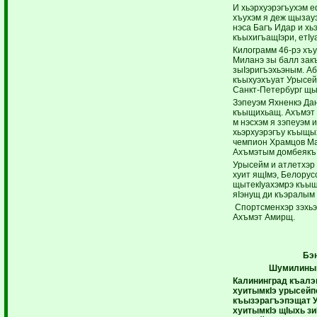
И хьэрхуэрэгъухэм е
хъухэм я деж щызауэу
нэса Багъ Идар и хь
къыхигъащIэри, етIу
Килограмм 46-рэ хъ
Миланэ зы балл зак
зыIэригъэхьэным. А
къыхуэхъуат Урысей
Санкт-Петербург щы
Зэпеуэм Яхненкэ Дан
къыщихьащ. Ахъмэт Б
м нэсхэм я зэпеуэм 
хьэрхуэрэгъу къыщы
чемпион Храмцов Ма
Ахъмэтым домбеякъ
Урысейм и атлетхэр 
хуит ящIмэ, Белору
щытекIуахэмрэ къыщ
яIэнущ ди къэралым 
Спортсменхэр зэхьэ
Ахъмэт Амирщ.
Бэн
Шумилины
Калининград къалэм
хуитымкIэ урысейпс
къызэрагъэпэщат У
хуитымкIэ щIыхь зи