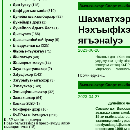
Дин Iуэху
(118)
Зыхыхьэхэр:
Спорт хъыба
ДифI догъэлъапIэ
(319)
Шахматхэр
Дунейм щыхъыбархэр
(82)
Дунеймрэ дэрэ
(2)
НэхъыфIх
Дунейпсо Адыгэ Хасэ
(1)
Дыгъуасэ
(166)
ягъэнаIуэ
ДызыгъэпIейтей Iуэху
(6)
Егъэджэныгъэ
(325)
2023-06-20
Жыжьэ-гъунэгъу
(75)
Налшык дэт «Каисса
Жылагъуэ
(48)
уардэунэм щекIуэкIащ
Жьыщхьэ махуэ
(14)
зэпеуэм хэтащ КъБР
Зауэ гъуэгуанэхэр
(2)
Ищхъэрэ — Аланием 
ЗэIущIэхэр
(142)
Псоми еджэн…
ЗэгурыIуэныгъэхэр
(3)
Зыхыхьэхэр:
Спорт хъыба
Зэпеуэхэр
(149)
ЗэпыщIэныгъэхэр
(32)
2023-04-27
Зэхыхьэхэр
(64)
Дунейпсо ч
Кавказ-2020
(1)
Самарэ дэт Высоцк
Конференцхэр
(16)
зезыхьэ спортымкIэ
КъБР-м и Iэтащхьэ
(258)
15 зи ныбжь щIалэ,
КъБР-м и Iэтащхьэмрэ
тхэквондомкIэ уры
Правительствэмрэ я пресс-IэухущIапIэм
щекIуэкIащ. ЩIынал
къызэритамкIэ (18)
спортсмен 1000-м щ