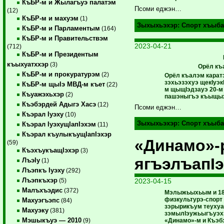
КъБР-м и Жылагъуэ палатэм
Псоми еджэн…
(12)
КъБР-м и махуэм
(1)
Зыхыхьэхэр:
Спорт хъыба
КъБР-м и Парламентым
(164)
КъБР-м и Правительствэм
2023-04-21
(712)
КъБР-м и Президентым
къыхуатххэр
(3)
Орёл къ
КъБР-м и прокуратурэм
(2)
Орёл къалэм карат
зэхьэзэхуэ щекIуэк
КъБР-м щыIэ МВД-м къет
(22)
м щыщIэдзауэ 20-м
Къуажэхьхэр
(2)
пашэныгъэ къыщых
Къэбэрдей Адыгэ Хасэ
(12)
Псоми еджэн…
Къэрал Iуэху
(10)
Зыхыхьэхэр:
Спорт хъыба
Къэрал IуэхущIапIэхэм
(11)
Къэрал къулыкъущIапIэхэр
«Динамо»-
(59)
КъэхъукъащIэхэр
(3)
ягъэлъапIэ
ЛъэIу
(1)
Лъэпкъ Iуэху
(292)
Лъэпкъхэр
2023-04-15
(5)
Малъхъэдис
(372)
Мэлыжьыхьым и 18
физкультурэ-спорт
Махуэгъэпс
(84)
зэрырикъум теухуа
Махуэку
(381)
зэмылIэужьыгъуэх
Мэшыкъуэ — 2010
«Динамо»-м и Къэ
(9)