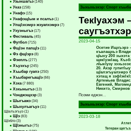
Узыншагъэ
(140)
Указ
Зыхыхьэхэр:
Спорт хъыба
(158)
Унафэ
(15)
ТекIуахэм
УнафэщIым и псалъэ
(1)
УпщIэхэмрэ жэуапхэмрэ
(7)
саугъэтхэ
Ухуэныгъэ
(17)
Фестиваль
(45)
2023-04-15
Футбол
(715)
Осетие Ищхъэрэ 
ФщIэн папщIэ
(11)
къалащхьэ Влади
Фэ фщIэрэ
(8)
цIыху 200 зыхэта
Фэеплъ
щекIуэкIащ. Къэ
(277)
лIыкIуэу зэхьэзэ
Хъуэхъу
(245)
20. Ахэр гупитIы
Хъыбар гуапэ
(250)
щIалэгъуалэмрэ 
хэтащ я зэфIэкIкIэ
ХъыбарегъащIэ
(66)
Артемьев Владис
Хэха
(7 880)
Евгений, Магоме
Никитэ, Смирнов 
Хэхыныгъэ
(13)
Чэнджэщхэр
Псоми еджэн…
(3)
Шыгъажэ
(34)
Зыхыхьэхэр:
Спорт хъыба
Шыхулъагъуэ
(11)
ЩIалъэгъуэ (1)
ЩIэ
2023-03-18
(83)
ЩIэблэ (3)
Атле
ЩIэныгъэ
(75)
Тегеран щегъэ