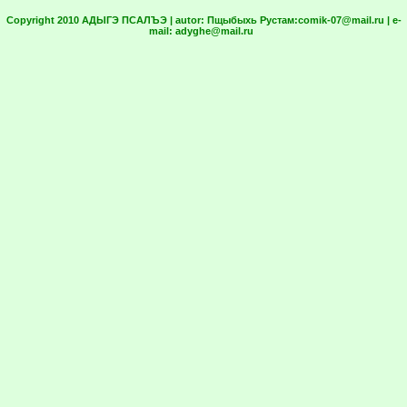
Copyright 2010 АДЫГЭ ПСАЛЪЭ | autor:
Пщыбыхь Рустам:
comik-07@mail.ru
| e-
mail:
adyghe@mail.ru