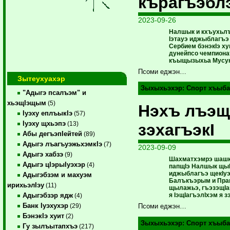
кърагъэбл
2023-09-26
Налшык и кхъухьлъ
Iэтауэ иджыблагъ
Сербием бэнэкIэ ху
дунейпсо чемпион
къыщызыхьа Мусук
Псоми еджэн…
Зытеухуахэр
Зыхыхьэхэр:
Спорт хъыба
"Адыгэ псалъэм" и
хьэщIэщым
(5)
Нэхъ лъэ
Iуэху еплъыкIэ
(57)
Iуэху щхьэпэ
(13)
зэхагъэкI
Абы дегъэпIейтей
(89)
Адыгэ лъагъуэжьхэмкIэ
(7)
2023-09-09
Адыгэ хабзэ
(9)
Шахматхэмрэ шашк
Адыгэ цIэрыIуэхэр
(4)
папщIэ Налшык щыI
иджыблагъэ щекIуэ
Адыгэбзэм и махуэм
Балъкъэрым и Прав
ирихьэлIэу
(11)
щылажьэ, гъэзэщIак
я IэщIагъэлIхэм я з
Адыгэбзэр ядж
(4)
Банк Iуэхухэр
(29)
Псоми еджэн…
БэнэкIэ хуит
(2)
Зыхыхьэхэр:
Спорт хъыба
Гу зылъытапхъэ
(217)