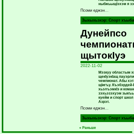
ныбжьыщIэхэм я зэ
Псоми еджэн…
Зыхыхьэхэр:
Спорт хъыба
Дунейпсо
чемпиона
щытокIуэ
2022-11-02
Мэзкуу областым х
щекIуэкIащ пауэрл
чемпионат. Абы хэт
щIигъу. Къэбэрдей-
хьэлъэмкIэ и коман
зэхьэзэхуэм зы­къ
­куейм и спорт шко
Азрэт.
Псоми еджэн…
Зыхыхьэхэр:
Спорт хъыба
« Раньше