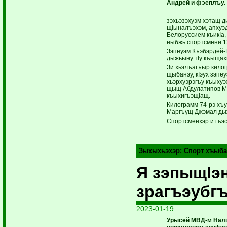
Андрей и фэеплъу.
зэхьэзэхуэм хэтащ д
щIыналъэхэм, апхуэ
Белоруссием къикIа,
ныбжь спортсмени 1
Зэпеуэм Къэбэрдей-
дыжьыну тIу къыщах
Зи хьэлъагъыр килог
щыбанэу, кIэух зэпе
хьэрхуэрэгъу къыхуэ
щыщ Абдулатипов Ми
къыхигъэщIащ.
Килограмм 74-рэ хъ
Маргъущ Джэмал ды
Спортсменхэр и гъэс
Зыхыхьэхэр:
Спорт хъыба
Я зэпыщIэ
зрагъэубг
2023-01-19
Урысей МВД-м Нал