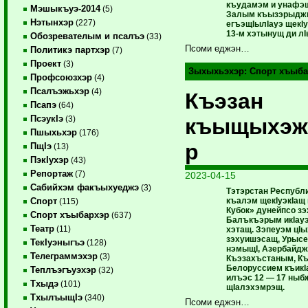
къудамэм и унафэщ
Мэшыкъуэ-2014
(5)
Залым къызэрыджи
Нэтынхэр
(227)
егъэщIылIауэ щекIу
13-м хэтынущ ди лI
Обозревателым и псалъэ
(33)
Псоми еджэн…
Политикэ партхэр
(7)
Проект
(3)
Зыхыхьэхэр:
Спорт хъыба
Профсоюзхэр
(4)
Псалъэжьхэр
(4)
Къэзан
Псапэ
(64)
ПсэукIэ
къыщыхэж
(3)
Пшыхьхэр
(176)
р
ПщIэ
(13)
ПэкIухэр
(43)
Репортаж
(7)
2023-04-15
Сабийхэм факъыхуеджэ
(3)
Тэтэрстан Республ
къалэм щекIуэкIащ 
Спорт
(115)
Кубок» дунейпсо зэ
Спорт хъыбархэр
(637)
Балъкъэрым икIауэ
Театр
(11)
хэтащ. Зэпеуэм цIы
зэхуишэсащ, Урысе
ТекIуэныгъэ
(128)
нэмыщI, Азербайдж
Телеграммэхэр
(3)
Къэзахъстаным, К
Белоруссием къикI
Теплъэгъуэхэр
(32)
илъэс 12 — 17 ны
Тхыдэ
(101)
щIалэхэмрэщ.
ТхылъыщIэ
(340)
Псоми еджэн…