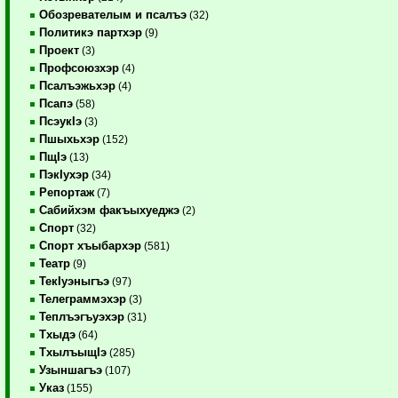
Обозревателым и псалъэ
(32)
Политикэ партхэр
(9)
Проект
(3)
Профсоюзхэр
(4)
Псалъэжьхэр
(4)
Псапэ
(58)
ПсэукIэ
(3)
Пшыхьхэр
(152)
ПщIэ
(13)
ПэкIухэр
(34)
Репортаж
(7)
Сабийхэм факъыхуеджэ
(2)
Спорт
(32)
Спорт хъыбархэр
(581)
Театр
(9)
ТекIуэныгъэ
(97)
Телеграммэхэр
(3)
Теплъэгъуэхэр
(31)
Тхыдэ
(64)
ТхылъыщIэ
(285)
Узыншагъэ
(107)
Указ
(155)