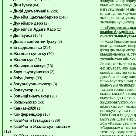
зэриуштыфыр зэриуш
Дин Iуэху
къызыфIэмыIуэху щх
(84)
нэгъуэщIкъым. И цIы
ДифI догъэлъапIэ
(229)
плъагъур мыхъумыщI
Дунейм щыхъыбархэр
(248)
зыIэщIэлъхэм, утыку 
зымыщIыну цIыхущ.
Дунеймрэ дэрэ
(2)
— «Геленджик адыг
Дунейпсо Адыгэ Хасэ
(1)
жыпIэр бдыдоIыгъ,
Дыгъуасэ
(164)
сыт-тIэ зыщыгугъ
ДызыгъэпIейтей Iуэху
— Ахэр Урысейм щы
(6)
щыгъуазэкъым, япэра
Егъэджэныгъэ
(214)
фIэщ фымыщI жиIэу, 
Жыжьэ-гъунэгъу
(70)
къыщIэкIынкъым. Уг
уеупщIыжын щIыхуе
Жылагъуэ
(23)
Зи акъыл тIыса зы 
Жьыщхьэ махуэ
(13)
ефIэкIуарэт, ипэ ищ
Зауэ гъуэгуанэхэр
(2)
къекIуэлIэжу зы хэг
дунейри зи чэзу-зимы
ЗэIущIэхэр
(99)
елъытауэ зэхэлъщ. 
ЗэгурыIуэныгъэхэр
(3)
щыIэкъым лъэпкъри 
тхыдэм уриплъэмэ, 
Зэпеуэхэр
(121)
къэзыгъэхъей «хьэщ
ЗэпыщIэныгъэхэр
(28)
къиутIыпща тIасхъэщ
Зэхыхьэхэр
жыджэракIуэхэр, къи
(53)
щIэлъхэм уриплъэмэ
Кавказ-2020
(1)
еныкъуэкъуным тезы
Конференцхэр
(16)
Гобл Пол и IэщIэдз
мыхъумыщIэм и Iэр щ
КъБР-м и Iэтащхьэ
(239)
абы «Кавказ узел»-м
КъБР-м и Жылагъуэ палатэм
«Сэракъым а тхыгъэ
(12)
тезгъэгушхуар пэжщ