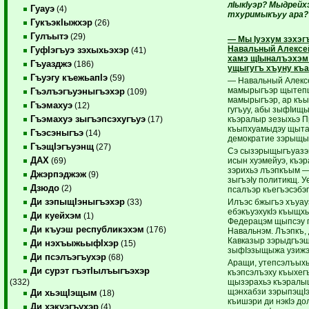
лIыкIуэр? Мыдрейх
Гуауэ
(4)
тхуримыкъуу ара?
ГукъэкIыжхэр
(26)
Гулъытэ
(29)
— Мы Iуэхум зэхэгъ
Навальный Алексей?
ГуфIэгъуэ зэхыхьэхэр
(41)
хамэ щIыналъэхэм 
Гъуазджэ
(186)
ущыгугъ хъуну къ
Гъуэгу къежьапIэ
(59)
— Навальный Алексе
мамырыгъэр щытепщ
Гъэлъэгъуэныгъэхэр
(109)
мамырыгъэр, ар къы
Гъэмахуэ
(12)
гугъуу, абы зыфIищы
Гъэмахуэ зыгъэпсэхугъуэ
къэралыр зезыхьэ П
(17)
къыпхуамыдэу щытам
Гъэсэныгъэ
(14)
демократие зэрыщыI
ГъэщIэгъуэнщ
(27)
Сэ сызэрыщыгъуазэм
ДАХ
исын хуэмейуэ, къэр
(69)
зэрихьэ лъэпкъым 
Джэрпэджэж
(9)
зыгъэIу политикщ. У
Дзюдо
(2)
псалъэр къегъэсэбэп
Ди зэпыщIэныгъэхэр
Илъэс бжыгъэ хъуауэ
(33)
ебэкъуэхукIэ къыщхь
Ди куейхэм
(1)
Федерацэм щыпсэу 
Ди къуэш республикэхэм
(176)
Навальнэм. Лъэпкъ, 
Кавказыр зэрыдгъэш
Ди нэхъыжьыфIхэр
(15)
зыфIэзыщыжа узижэг
Ди псэлъэгъухэр
(68)
Аращи, утепсэлъыхь
Ди сурэт гъэтIылъыгъэхэр
къэпсэлъэху къыхег
щызэрахьэ къэралыш
(332)
щэнхабзи зэрыпэщIэм
Ди хьэщIэщым
(18)
къишэри ди нэкIэ до
Ди хэкуэгъухэр
(4)