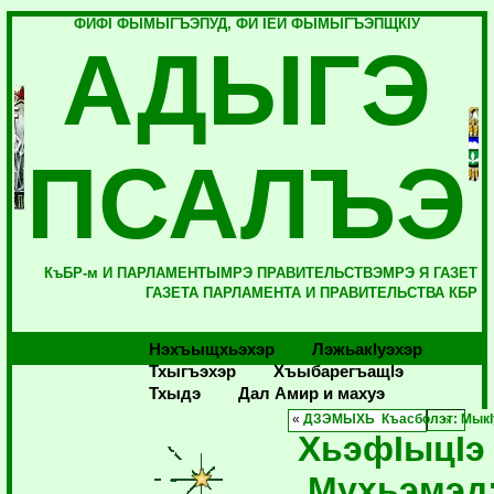
ФИФI ФЫМЫГЪЭПУД, ФИ IЕЙ ФЫМЫГЪЭПЩКIУ
АДЫГЭ
ПСАЛЪЭ
КъБР-м И ПАРЛАМЕНТЫМРЭ ПРАВИТЕЛЬСТВЭМРЭ Я ГАЗЕТ
ГАЗЕТА ПАРЛАМЕНТА И ПРАВИТЕЛЬСТВА КБР
Нэхъыщхьэхэр
Лэжьакlуэхэр
Тхыгъэхэр
Хъыбарегъащlэ
Тхыдэ
Дал Амир и махуэ
«
ДЗЭМЫХЬ Къасболэт: МыкI
ХьэфIыцIэ
Мухьэмэд: