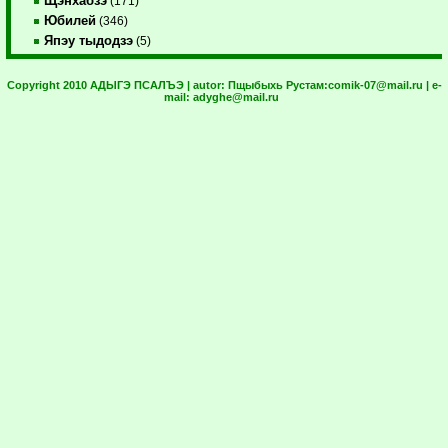
Щэнхабзэ
(171)
Юбилей
(346)
Япэу тыдодзэ
(5)
Copyright 2010 АДЫГЭ ПСАЛЪЭ | autor:
Пщыбыхь Рустам:
comik-07@mail.ru
| e-
mail:
adyghe@mail.ru