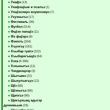
Унафэ
(13)
УнафэщIым и псалъэ
(1)
УпщIэхэмрэ жэуапхэмрэ
(7)
Ухуэныгъэ
(17)
Фестиваль
(36)
Футбол
(514)
ФщIэн папщIэ
(11)
Фэ фщIэрэ
(8)
Фэеплъ
(204)
Хъуэхъу
(181)
Хъыбар гуапэ
(222)
ХъыбарегъащIэ
(64)
Хэха
(6 396)
Хэхыныгъэ
(12)
Чэнджэщхэр
(3)
Шыгъажэ
(22)
Шыхулъагъуэ
(12)
ЩIэ
(68)
ЩIэныгъэ
(66)
Щапхъэ
(90)
Щикъухьащ адыгэр
дунеижьым
(29)