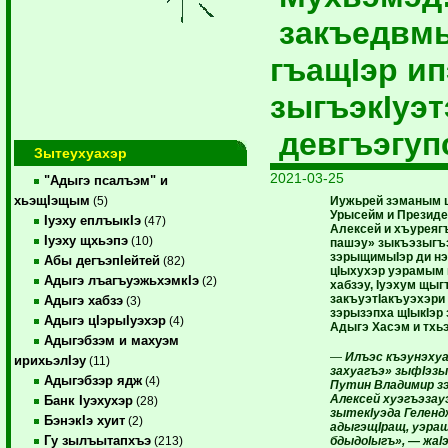
закъедвмы
гъащIэр ип
зыгъэкIуэ
девгъэгуп
Зытеухуахэр
2021-03-25
"Адыгэ псалъэм" и
хьэщIэщым
Иужьрей зэманым ц
(5)
Урысейм и Президе
Iуэху еплъыкIэ
(47)
Алексей и хъуреягъ
Iуэху щхьэпэ
(10)
пашэу» зыкъэзыгъ
зэрыщимыIэр ди нэ
Абы дегъэпIейтей
(82)
цIыхухэр уэрамым
Адыгэ лъагъуэжьхэмкIэ
(2)
хабзэу, Iуэхум щыг
закъуэтIакъуэхэри
Адыгэ хабзэ
(3)
зэрызэпха щIыкIэр
Адыгэ цIэрыIуэхэр
(4)
Адыгэ Хасэм и тхь
Адыгэбзэм и махуэм
—
И
лъэс къэунэху
ирихьэлIэу
(11)
захуагъэ» зыфIэз
Адыгэбзэр ядж
(4)
Путин Владимир зэ
Алексей хуэгъэза
Банк Iуэхухэр
(28)
зытекIуэда Гелен
БэнэкIэ хуит
(2)
адыгэщIращ, уэращ
Гу зылъытапхъэ
бдыдоIыгъ», — жаI
(213)