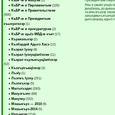
КъБР-м и махуэм
Президентым пэщIэт
(1)
Абы и ужькIэ упщIэ
КъБР-м и Парламентым
(105)
дыщIэнущ, дэ дыкъы
КъБР-м и Правительствэм
лъэпкъэгъухэр зауэ
(500)
закъедмыгъэгъапцIэу
КъБР-м и Президентым
дыпсэунращ адыгэ гъ
къыхуатххэр
(1)
КъБР-м и прокуратурэм
(2)
КъБР-м щыIэ МВД-м къет
(17)
Къуажэхьхэр
(2)
Къэбэрдей Адыгэ Хасэ
(12)
Къэрал Iуэху
(8)
Къэрал IуэхущIапIэхэм
(11)
Къэрал къулыкъущIапIэхэр
(52)
КъэхъукъащIэхэр
(3)
ЛъэIу
(1)
Лъэпкъ Iуэху
(251)
Лъэпкъхэр
(5)
Малъхъэдис
(263)
Махуэгъэпс
(68)
Махуэку
(332)
Мэшыкъуэ — 2010
(9)
Мэшыкъуэ-2014
(5)
Нэтынхэр
(214)