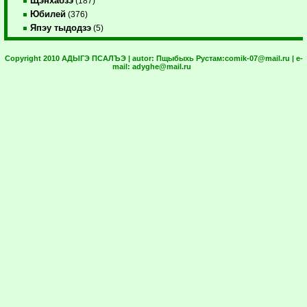
Щэнхабзэ
(187)
Юбилей
(376)
Япэу тыдодзэ
(5)
Copyright 2010 АДЫГЭ ПСАЛЪЭ | autor:
Пщыбыхь Рустам:
comik-07@mail.ru
| e-
mail:
adyghe@mail.ru