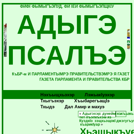
ФИФI ФЫМЫГЪЭПУД, ФИ IЕЙ ФЫМЫГЪЭПЩКIУ
АДЫГЭ
ПСАЛЪЭ
КъБР-м И ПАРЛАМЕНТЫМРЭ ПРАВИТЕЛЬСТВЭМРЭ Я ГАЗЕТ
ГАЗЕТА ПАРЛАМЕНТА И ПРАВИТЕЛЬСТВА КБР
Нэхъыщхьэхэр
Лэжьакlуэхэр
Тхыгъэхэр
Хъыбарегъащlэ
Тхыдэ
Дал Амир и махуэ
«
Адыгэхэр: дунейм нэхъыжь
тет лъэпкъхэм яз
КуэдкIэ зэщхьэщокI джэгугъу
къарикIуар
»
Хьэщыкъу