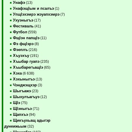
Унафэ
(13)
УнафэщIым и псалъэ
(1)
УпщIэхэмрэ жэуапхэмрэ
(7)
Ухуэныгъэ
(17)
Фестиваль
(41)
Футбол
(559)
ФщIэн папщIэ
(11)
Фэ фщIэрэ
(8)
Фэеплъ
(216)
Хъуэхъу
(191)
Хъыбар гуапэ
(235)
ХъыбарегъащIэ
(65)
Хэха
(6 638)
Хэхыныгъэ
(13)
Чэнджэщхэр
(3)
Шыгъажэ
(23)
Шыхулъагъуэ
(12)
ЩIэ
(75)
ЩIэныгъэ
(71)
Щапхъэ
(94)
Щикъухьащ адыгэр
дунеижьым
(32)