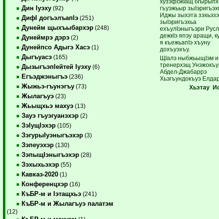
хузэфIэкIащ бгырыпх
Дин Iуэху
гъуэжьыр зыIэригъэх
(92)
Иджы зыхэта зэхьэз
ДифI догъэлъапIэ
(251)
зыIэригъэхьа
Дунейм щыхъыбархэр
(248)
ехъулIэныгъэри Русл
дежкIэ япэу аращи, 
Дунеймрэ дэрэ
(2)
я къежьапIэ хъуну
Дунейпсо Адыгэ Хасэ
(1)
дохъуэхъу.
Дыгъуасэ
(165)
ЩIалэ ныбжьыщIэм и
тренерхэщ Унэжокъу
ДызыгъэпIейтей Iуэху
(6)
Абдел-Джабаррэ
Егъэджэныгъэ
(236)
Хьэгъундокъуэ Елдар
Жыжьэ-гъунэгъу
(73)
Хьэтау И
Жылагъуэ
(23)
Жьыщхьэ махуэ
(13)
Зауэ гъуэгуанэхэр
(2)
ЗэIущIэхэр
(105)
ЗэгурыIуэныгъэхэр
(3)
Зэпеуэхэр
(130)
ЗэпыщIэныгъэхэр
(28)
Зэхыхьэхэр
(55)
Кавказ-2020
(1)
Конференцхэр
(16)
КъБР-м и Iэтащхьэ
(241)
КъБР-м и Жылагъуэ палатэм
(12)