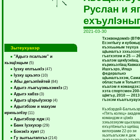
Руслан и я
ехъулIэны
2021-03-30
ТхэквондомкIэ (ВТФ
ЕсэнтIыгу и кубокы
къэхьыным теухуа
Зытеухуахэр
щIыналъэ зэхьэзэх
гъатхэпэм и 25 — 2
"Адыгэ псалъэм" и
къалэм щекIуэкIащ.
хьэщIэщым
(5)
кърихьэлIащ Кавка
Iуэху еплъыкIэ
Ишхъэрэ, Ипщэ
(47)
федеральнэ
Iуэху щхьэпэ
(10)
щIыналъэхэм, Сам
Абы дегъэпIейтей
(84)
областым и Тольят
къалэм я командэх
Адыгэ лъагъуэжьхэмкIэ
(2)
хэта спортсмен 200
Адыгэ хабзэ
(3)
щIигъу, 2010 — 2013
гъэхэм къалъхуауэ
Адыгэ цIэрыIуэхэр
(4)
Адыгэбзэм и махуэм
Къэбэрдей-Балъкъэ
ирихьэлIэу
(11)
«Пять колец» акаде
командэм и цIэкIэ
Адыгэбзэр ядж
(4)
зэхьэзэхуэм щызэуащ
Банк Iуэхухэр
(29)
ехъулIэныгъэ щиIащ
килограмм 22-рэ зи
БэнэкIэ хуит
(2)
хьэлъагъхэм я деж
Гу зылъытапхъэ
(214)
зыкъыщызыгъэлъэг