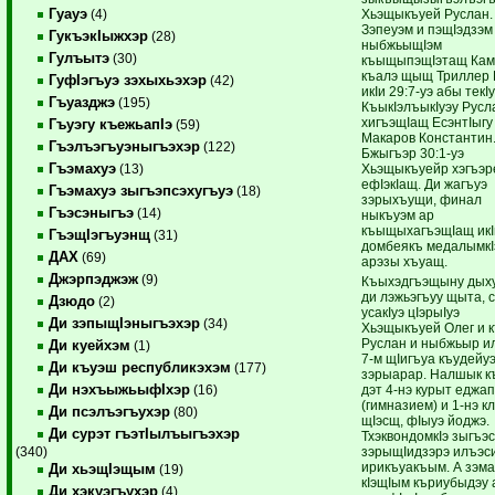
Гуауэ
Хьэщыкъуей Руслан.
(4)
Зэпеуэм и пэщIэдзэм
ГукъэкIыжхэр
(28)
ныбжьыщIэм
Гулъытэ
(30)
къыщыпэщIэтащ Ка
къалэ щыщ Триллер 
ГуфIэгъуэ зэхыхьэхэр
(42)
икIи 29:7-уэ абы текI
Гъуазджэ
(195)
КъыкIэлъыкIуэу Русл
хигъэщIащ ЕсэнтIыг
Гъуэгу къежьапIэ
(59)
Макаров Константин
Гъэлъэгъуэныгъэхэр
(122)
Бжыгъэр 30:1-уэ
Гъэмахуэ
Хьэщыкъуейр хэгъэ
(13)
ефIэкIащ. Ди жагъуэ
Гъэмахуэ зыгъэпсэхугъуэ
(18)
зэрыхъущи, финал
Гъэсэныгъэ
(14)
ныкъуэм ар
къыщыхагъэщIащ икIи
ГъэщIэгъуэнщ
(31)
домбеякъ медалымкI
ДАХ
(69)
арэзы хъуащ.
Джэрпэджэж
(9)
Къыхэдгъэщыну дыху
ди лэжьэгъуу щыта, 
Дзюдо
(2)
усакIуэ цIэрыIуэ
Ди зэпыщIэныгъэхэр
(34)
Хьэщыкъуей Олег и 
Руслан и ныбжьыр и
Ди куейхэм
(1)
7-м щIигъуа къудейу
Ди къуэш республикэхэм
(177)
зэрыарар. Налшык к
Ди нэхъыжьыфIхэр
дэт 4-нэ курыт еджап
(16)
(гимназием) и 1-нэ 
Ди псэлъэгъухэр
(80)
щIэсщ, фIыуэ йоджэ.
Ди сурэт гъэтIылъыгъэхэр
ТхэквондомкIэ зыгъэ
зэрыщIидзэрэ илъэс
(340)
ирикъуакъым. А зэм
Ди хьэщIэщым
(19)
кIэщIым къриубыдэу
Ди хэкуэгъухэр
(4)