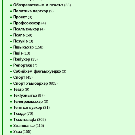
Обозревателым и псалъэ
(33)
Политикэ партхэр
(9)
Проект
(3)
Профсоюзхэр
(4)
Псалъэжьхэр
(4)
Псапэ
(59)
ПсэукIэ
(3)
Пшыхьхэр
(158)
ПщIэ
(13)
ПэкIухэр
(35)
Репортаж
(7)
Сабийхэм факъыхуеджэ
(3)
Спорт
(45)
Спорт хъыбархэр
(605)
Театр
(9)
ТекIуэныгъэ
(97)
Телеграммэхэр
(3)
Теплъэгъуэхэр
(31)
Тхыдэ
(70)
ТхылъыщIэ
(302)
Узыншагъэ
(115)
Указ
(155)