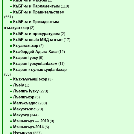
КъБР-м и махуэм
(1)
КъБР-м и Парламентым
(110)
КъБР-м и Правительствэм
(551)
КъБР-м и Президентым
къыхуатххэр
(2)
КъБР-м и прокуратурэм
(2)
КъБР-м щыIэ МВД-м къет
(17)
Къуажэхьхэр
(2)
Къэбэрдей Адыгэ Хасэ
(12)
Къэрал Iуэху
(9)
Къэрал IуэхущIапIэхэм
(11)
Къэрал къулыкъущIапIэхэр
(55)
КъэхъукъащIэхэр
(3)
ЛъэIу
(1)
Лъэпкъ Iуэху
(273)
Лъэпкъхэр
(5)
Малъхъэдис
(288)
Махуэгъэпс
(73)
Махуэку
(344)
Мэшыкъуэ — 2010
(9)
Мэшыкъуэ-2014
(5)
Нэтынхэр
(227)