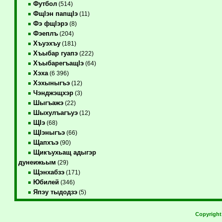
Футбол
(514)
ФщIэн папщIэ
(11)
Фэ фщIэрэ
(8)
Фэеплъ
(204)
Хъуэхъу
(181)
Хъыбар гуапэ
(222)
ХъыбарегъащIэ
(64)
Хэха
(6 396)
Хэхыныгъэ
(12)
Чэнджэщхэр
(3)
Шыгъажэ
(22)
Шыхулъагъуэ
(12)
ЩIэ
(68)
ЩIэныгъэ
(66)
Щапхъэ
(90)
Щикъухьащ адыгэр
дунеижьым
(29)
Щэнхабзэ
(171)
Юбилей
(346)
Япэу тыдодзэ
(5)
Copyrigh