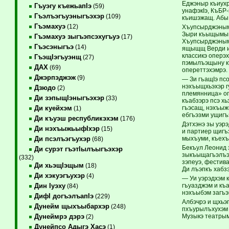
Еджэныр къиухр
Гъуэгу къежьапIэ
(59)
унафэкIэ, КъБР
Гъэлъэгъуэныгъэхэр
(109)
къишэжащ. Абы
Гъэмахуэ
(12)
Хъупсырджэным 
Зыри къыщымыщI
Гъэмахуэ зыгъэпсэхугъуэ
(17)
Хъупсырджэным 
Гъэсэныгъэ
(14)
ящыщщ Верди и 
классикэ оперэ
ГъэщIэгъуэнщ
(27)
пэмылъэщыну къ
ДАХ
(69)
опереттэхэмрэ.
Джэрпэджэж
(9)
— Зи гъащIэ пс
нэхъыщхьэхэр г
Дзюдо
(2)
племянница» оп
Ди зэпыщIэныгъэхэр
(33)
къабзэрэ псэ хь
гъэсащ, нэхъыжь
Ди куейхэм
(1)
ебгъэзми ущигъ
Ди къуэш республикэхэм
(176)
Дэтхэнэ зы уэрэ
Ди нэхъыжьыфIхэр
(15)
и партиер щигъ
мыхъуми, къехъ
Ди псэлъэгъухэр
(68)
Бекъул Леонид
Ди сурэт гъэтIылъыгъэхэр
зыкъыщагъэлъэг
(332)
зэпеуэ, фестив
Ди хьэщIэщым
(18)
Ди лъэпкъ хабз
Ди хэкуэгъухэр
(4)
— Уи уэрэдхэм к
гъуазджэм и къ
Дин Iуэху
(84)
нэхъыбэм загъэ
ДифI догъэлъапIэ
(229)
Албэчрэ и щхьэ
Дунейм щыхъыбархэр
(248)
пхъурылъхухэм я
Музыкэ театрым
Дунеймрэ дэрэ
(2)
Дунейпсо Адыгэ Хасэ
(1)