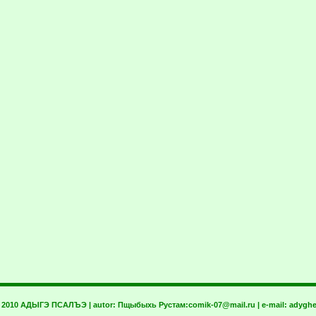
t 2010 АДЫГЭ ПСАЛЪЭ | autor:
Пщыбыхь Рустам:
comik-07@mail.ru
| e-mail:
adyghe