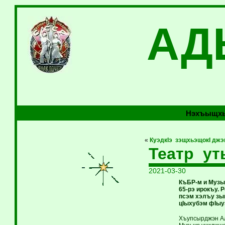
АД
Нэхъыщхь
«
КуэдкIэ зэщхьэщокI джэ
Театр у
2021-03-30
КъБР-м и Музы
65-рэ ирокъу.
псэм хэлъу зы
цIыхубэм фIыу
Хъупсырджэн Ал