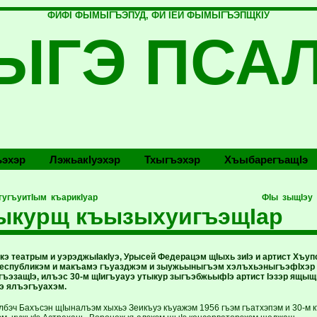
ФИФI ФЫМЫГЪЭПУД, ФИ IЕЙ ФЫМЫГЪЭПЩКIУ
ЫГЭ ПСА
эхэр
Лэжьакlуэхэр
Тхыгъэхэр
Хъыбарегъащlэ
гугъуитIым къарикIуар
ФIы зыщIэу
тыкурщ къызыхуигъэщIар
кэ театрым и уэрэджыIакIуэ, Урысей Федерацэм щIыхь зиIэ и артист Хъ
 Республикэм и макъамэ гъуазджэм и зыужьыныгъэм хэлъхьэныгъэфIхэр 
гъэзащIэ, илъэс 30-м щIигъуауэ утыкур зыгъэбжьыфIэ артист Iэзэр ящы
э ялъэгъуахэм.
бэч Бахъсэн щIыналъэм хыхьэ Зеикъуэ къуажэм 1956 гъэм гъатхэпэм и 30-м 