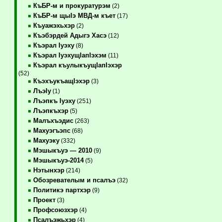
КъБР-м и прокуратурэм
(2)
КъБР-м щыIэ МВД-м къет
(17)
Къуажэхьхэр
(2)
Къэбэрдей Адыгэ Хасэ
(12)
Къэрал Iуэху
(8)
Къэрал IуэхущIапIэхэм
(11)
Къэрал къулыкъущIапIэхэр
(52)
КъэхъукъащIэхэр
(3)
ЛъэIу
(1)
Лъэпкъ Iуэху
(251)
Лъэпкъхэр
(5)
Малъхъэдис
(263)
Махуэгъэпс
(68)
Махуэку
(332)
Мэшыкъуэ — 2010
(9)
Мэшыкъуэ-2014
(5)
Нэтынхэр
(214)
Обозревателым и псалъэ
(32)
Политикэ партхэр
(9)
Проект
(3)
Профсоюзхэр
(4)
Псалъэжьхэр
(4)