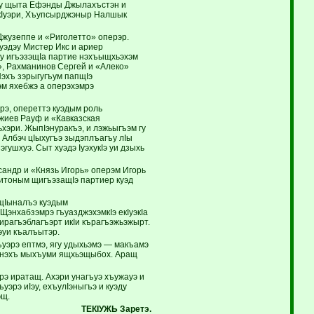
ру щыта Ефэнды Джылахъстэн и
 кIуэри, Хъупсырджэныр Налшык
жузеппе и «Риголетто» оперэр.
уэдэу Мистер Икс и ариер
у игъэзэщIа партие нэхъыщхьэхэм
, Рахманинов Сергей и «Алеко»
Нэхъ зэрыгугъум папщIэ
м яхебжэ а оперэхэмрэ
рэ, опереттэ куэдым роль
жиев Рауф и «Кавказская
хэри. ЖыпIэнуракъэ, и лэжьыгъэм гу
 Албэч цIыхугъэ зыдэплъагъу лIы
гушхуэ. Сыт хуэдэ IуэхукIэ уи дзыхь
сандр и «Князь Игорь» оперэм Игорь
итоным щигъэзащIэ партиер куэд
щIыналъэ куэдым
энхабзэмрэ гъуазджэхэмкIэ екIуэкIа
ирагъэблагъэрт икIи кърагъэжьэжырт.
эуи къалъытэр.
гъуэрэ ептмэ, ягу удыхьэмэ — макъамэ
Iэ нэхъ мыхъуми ящхьэщыбох. Аращ
рэ иратащ. Ахэри унагъуэ хъужауэ и
эрэ иIэу, ехъулIэныгъэ и куэду
эщ.
ТЕКIУЖЬ Заретэ.