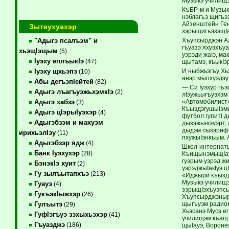
Музыкэ училищэ
КъБР-м и Музык
нэблагъэ щигъэ
Айзенштейн Ген
Зытеухуахэр
зэрыщигъэзэщIа
Хъупсырджэн Ал
"Адыгэ псалъэм" и
гъуазэ яхуэхъуа
хьэщIэщым
(5)
уэрэди жаIэ, м
Iуэху еплъыкIэ
(47)
щытамэ, къыкIэр
И ныбжьэгъу Хь
Iуэху щхьэпэ
(10)
анэр мыпхуэдэу 
Абы дегъэпIейтей
(82)
— Си Iуэхур гъ
Адыгэ лъагъуэжьхэмкIэ
(2)
лIэужьыгъуэхэм
«Автомобилист»
Адыгэ хабзэ
(3)
КъыздэгушыIэми
Адыгэ цIэрыIуэхэр
(4)
футбол гупитI 
Адыгэбзэм и махуэм
дызэжьэхэуэрт, 
дыдэм сызэрифIэ
ирихьэлIэу
(11)
пхужыIэнкъым. 
Адыгэбзэр ядж
(4)
Школ-интернаты
Банк Iуэхухэр
(28)
КъищынэмыщIауэ,
гуэрым уэрэд ж
БэнэкIэ хуит
(2)
уэрэджыIакIуэ 
Гу зылъытапхъэ
(213)
«Иджыри къыздэ
Музыкэ училищ
Гуауэ
(4)
зэрыщIэхъуэпсыр
ГукъэкIыжхэр
(26)
Хъупсырджэныр 
щыгъуэм радиом
Гулъытэ
(29)
Хьэсанэ Мусэ ег
ГуфIэгъуэ зэхыхьэхэр
(41)
училищэм къащта
Гъуазджэ
(186)
щыIауэ, Вороне