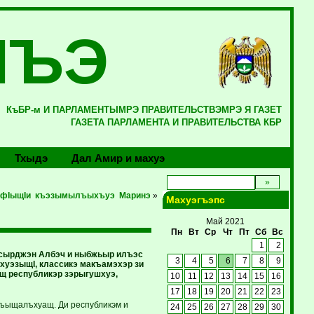
ЛЪЭ
КъБР-м И ПАРЛАМЕНТЫМРЭ ПРАВИТЕЛЬСТВЭМРЭ Я ГАЗЕТ
ГАЗЕТА ПАРЛАМЕНТА И ПРАВИТЕЛЬСТВА КБР
Тхыдэ
Дал Амир и махуэ
 фIыщIи къэзымылъыхъуэ Маринэ
»
Махуэгъэпс
Май 2021
Пн
Вт
Ср
Чт
Пт
Сб
Вс
1
2
упсырджэн Албэч и ныбжьыр илъэс
3
4
5
6
7
8
9
хуэзыщI, классикэ макъамэхэр зи
щщ республикэр зэрыгушхуэ,
10
11
12
13
14
15
16
17
18
19
20
21
22
23
къыщалъхуащ. Ди республикэм и
24
25
26
27
28
29
30