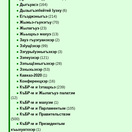
Дыгъуасэ
(164)
ДызыгъэпIейтей Iуэху
(6)
Егъэджэныгъэ
(214)
Жыжьэ-гъунэгъу
(70)
Жылагъуэ
(23)
Жьыщхьэ махуэ
(13)
Зауэ гъуэгуанэхэр
(2)
ЗэIущIэхэр
(99)
ЗэгурыIуэныгъэхэр
(3)
Зэпеуэхэр
(121)
ЗэпыщIэныгъэхэр
(28)
Зэхыхьэхэр
(53)
Кавказ-2020
(1)
Конференцхэр
(16)
КъБР-м и Iэтащхьэ
(239)
КъБР-м и Жылагъуэ палатэм
(12)
КъБР-м и махуэм
(1)
КъБР-м и Парламентым
(105)
КъБР-м и Правительствэм
(500)
КъБР-м и Президентым
къыхуатххэр
(1)