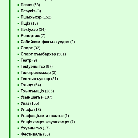
Псапэ
(58)
ПсэукIэ
(3)
Пшыхьхэр
(152)
ПщIэ
(13)
ПэкIухэр
(34)
Репортаж
(7)
Сабийхэм факъыхуеджэ
(2)
Спорт
(32)
Спорт хъыбархэр
(581)
Театр
(9)
ТекIуэныгъэ
(97)
Телеграммэхэр
(3)
Теплъэгъуэхэр
(31)
Тхыдэ
(64)
ТхылъыщIэ
(285)
Узыншагъэ
(107)
Указ
(155)
Унафэ
(13)
УнафэщIым и псалъэ
(1)
УпщIэхэмрэ жэуапхэмрэ
(7)
Ухуэныгъэ
(17)
Фестиваль
(36)