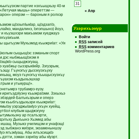
31
жьыгъуэхэм партие нэхъыщхьэу 40-м
и «Летучая мышь» опереттэм —
« Апр
барон» оперэм — бароным я ролхэр
амэм щIэзыпIыкIар, щIэдзапIэ,
Узэрихьэнур
лайкэ, мандалинэ, Iэпэпшынэ) йоуэ,
у и къуэшхэри макъамэм хуеджауэ
Войти
уэхъуакъым.
RSS
записей
бы щыгъуэм Мухьэмэд къыжриIат: «Уи
RSS
комментариев
WordPress.org
р. Школым сыщыщIэс зэманым спорт
эм дэс ныбжьыщIэхэм я
кIэщIкIэ сыщыджэгуащ.
э хуабжьу сызэрыкIийр. Зэгуэрым,
лъэщу. Гъунэгъу дызэхуэхъуху
сихьащ, моуэ гъунэгъу къыщысхуэхъу
ъэгъуахэм къадыхьэшхар
атрым и утыкурщ!».
рнетымрэ трубамрэ еуэу.
м иригъэдэIуэну къыжраIэми. Зэхыхьэ
Къэбэрдей-Балъкъэрым и оперэ
уэм къыбгъэдыхьэри къыжриIат:
мыIэу уэрэджыIакIуэ ухъун хуейщ.
утбол клубым щыджэгуну
къытумыхьэну ар псалъэрти,
 дэлъху Дыкъынэ Хьэмид абы
ж ишащ. Музыкэ училищэм и унафэщI
эрэд зыбжанэ жиIэри, экзаменыншэу
Iуэ ягъэкIуащ. Абы илъэсищкIэ
этти, зэман зэриIэу абы кIуэрт.