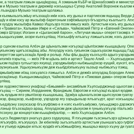
и, а театрым лэжьэн щыщIидзащ. А зэманым КъБР-м ЩэнхабзэмкIэ и минист
-м и Музыкэ театрым и дирижёр нэхъыщхьэ Супер Анатолий Воронеж къалэм
 лъандэрэ Музыкэ театрым щолажьэ.
къемыхьэлъэкIыу игъэзащIэ икIи нэхъ игу дыхьэ и партиехэм ящыщщ Верди Д
у и кIэм нэсу ар жызыIэф баритоным зэфIэкIышхуэ бгъэдэлъу къалъытэ. Апх
хуэдэу жызыIэфа Кавказ Ищхъэрэ псом имысу жаIэ. Артистым нэхъ игу дыхьэ
«Травиата», Кальман Имре и «Сильва», Чайковский Пётр и «Евгений Онегин»
хэмрэ Штраус Иоганн и «Цыганский барон», «Летучая мышь» опереттэхэмрэ. 
ыщыхъуами, ахэри къехъулIащ. НэхъыфIу илъагъу лэжьыгъэхэм, нэхъ дахэхэ
ор сценэм езыпха Албэч ди щIыналъэми нэгъуэщI щIыпIэхэми къыщацIыху. Опе
укъинэжу щигъэзэщIащ абы. Апхуэдэу нэхъ гукъинэж сщыхъуахэм ящыщщ Гад
ереттэм щигъэзэщIа Ариф и ролыр. Абы фIы дыдэу къохъулIэ адыгэ уэрэдыжь
элэлкIэ пэрытщ, — жеIэ УФ-м щIыхь зиIэ и артист Ташло Алий. — Хъупсырджэн
хэм пщIэрэ гулъытэрэ яхуещI, уэрэджыIакIуэ ныбжьыщIэхэр еущий, еунэтI, егъэ
эуэнукъым. Ущыхуэныкъуэм деж къыбдэIэпыкъуну хьэзыр ныбжьэгъу пэжщ.
джыIакIуэми иIэщ зэхъуапсэ лэжьыгъэ. Албэч и дежкIэ апхуэдэщ Бородин Алек
эзэщIэныр. КъищынэмыщIауэ, Чайковский Пётр и «Пиковая дама» оперэм бар
улIащ.
 зи художественнэ унафэщI «Бжьамий» ансамблым Хъупсырджэныр щыхэтам 
ъуащ — Сирием, Иорданием, Франджым, Европэм и нэгъуэщI къэрал куэдми. Щ
аль куэдым япэ увыпIэхэр къыщахьащ. ЗдэкIуа щIыналъэхэм щыпсэухэм гуапэу 
эхэр, фащэхэр, къафэхэр, уэрэдхэр ягу зэрыдыхьэр ялъагъурт, арат нэхъыщхь
ъедэIуэну зэхуэсахэр бгъэгуфIэмэ е я нэпс къебгъакIуэмэ, гукъыдэжрэ дэрэжэ
алэныр бгъэзэщIауэ аращ. Апхуэдэхэм деж цIыхухэм я гуныкъуэгъуэр пIалъэк
псэхуну ди концертхэм къыщIекIуалIэр, — жеIэ Хъупсырджэн Албэч.
гъусэ Людмилэрэ унагъуэ дахэ зэдаухуащ. Я пхъуищми гъэсэныгъэрэ щIэныгъэ
гъэгуфIэ, ягъэгушхуэ. Зи юбилейр зыгъэлъапIэ артистым узыншагъэрэ гуфIэгъу
 и утыкур иджыри илъэс куэдкIэ игъэбжьыфIэну, жьыщхьэ махуэ хъуну ди гуап