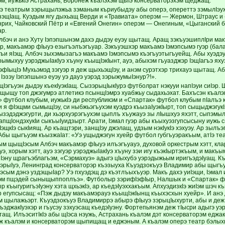
м, иужькIэ Астрахань, Воронеж къалэхэм щыIэ консерваторэхэм щеджащ.
э театрым зэрыщылэжьа зэманым къриубыдэу абы оперэ, опереттэ зэмылIэу
зэщIащ. Куэдым ягу дыхьащ Верди и «Травиата» оперэм — Жермон, Штраус 
рих, Чайковский Пётр и «Евгений Онегин» оперэм — Онегиным, «Цыганский 
р.
бэч и анэ Хуту Iэпэпшынэм дахэ дыдэу еуэу щытащ. Аращ зэкъуэшиплIри макъ
р, макъамэр фIыуэ езыгъэлъэгъуар. Зэкъуэшхэр макъамэ Iэмэпсымэ гуэр (бала
акъи яIэщ. Албэч зыхэмызагъэ макъамэ Iэмэпсымэ къэгъуэтыгъуейщ. Абы хуэдэ
ымыхуу уэрэджыIакIуэ хъуну къыщIэкIынт, ауэ, абыхэм гъуазджэр IэщIагъэ ях
эфIыцIэ Мухьэмэд зэгуэр я деж щыхьэщIэу, и анэм сурэтхэр трихауэ щытащ. А
Iэзэу Iэпэпшынэ еуэу уэ дауэ уэрэд зэрыжумыIэнур?!».
эщIэгъуэн дыдэу къекIуэкIащ. СызэрыцIыкIурэ футболрат нэкууи напIэуи сиIэ
 щыщу топ джэгумрэ атлетикэ псынщIэмрэ хуабжьу сыдахьэхат. Бахъсэн къал
 футбол клубым, иужькIэ ди республикэм и «Спартак» футбол клубым пIалъэ 
 я фIэщми сымыщIэу, си ныбжьэгъухэм куэдрэ къызаIуэкIырт, топ сыщыджэгукI
дызэдэджэгурти, ди хьэрхуэрэгъухэм цыплъ хъужауэ зы лIышхуэ яхэтт, сыпэмы
апщIондэхукIи сыкъыIуидзырт. Арати, Iэмал гуэр абы къыхуэзгупсысыну иужь 
щкIэ сыкIиящ. Ар къащтэри, занщIэу джэлащ, удзым нэкIукIэ хэхуэу. Ар зыл
Абы щыгъуэм къызжаIат: «Уэ ущыджэгун хуейр футбол губгъуэракъым, атIэ те
м щыщIэсым Албэч макъамэр фIыуэ илъэгъуауэ, духовой оркестрым хэтт, кла
 хорым хэтт, ауэ зэгуэр уэрэджыIакIуэ хъуну зэи игу къэкIыртэкъым, и макъы
иIэну щрагъэблагъэм, «Сэрмахуэ» адыгэ цIыхубэ уэрэдыжьым иригъэдэIуащ. 
цIэрыIуэ, Ленинград консерваторэр къэзыуха Къуэдзокъуэ Владимир абы щыгъ
сым дэнэ уздэщыIар? Уэ пхуэдэщ дэ къэтлъыхъуэр. Макъ дахэ уиIэщи, Iэмал и
эм пщэдей сыныщыппоплъэ». Футболыр зэрифIэфIыр, Налшык и «Спартак» ф
 къыгуригъэIуэну хэта щхьэкIэ, ар къедэIуэххакъым. АпхуэдизкIэ жиIэм шэч 
егупсысащ: «Пэж дыдэу макъамэрауэ къыщIэкIынщ къыхэсхын хуейр». И анэ
 щылажьэрт. Къуэдзокъуэ Владимиррэ абырэ фIыуэ зэрыцIыхурти, абы и де
ъэджакIуэхэр и гъусэу зэхуэсащ къедэIуэну. Фортепьянэм деж тIысри адыгэ у
щ. ИлъэситIкIэ абы щIэса нэужь, Астрахань къалэм дэт консерваторэм еджак
ж къалэм и консерваторэм щыпищащ и еджэным. А къалэм оперэ театр бэлыхь д