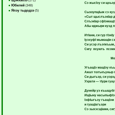
Щэнхабзэ
(171)
Сэ жысIэу си щхьэ
Юбилей
(348)
Япэу тыдодзэ
(5)
СызоупщIыж сэ куэ
«Сыт щыслъэкIар 
СлъэкIар сфIэмащIэ
Абы иджыри куэд 
ИтIани, си гур тIэкI
IуэхуфI мымащIи с
Си усэр лъэпкъым, 
Сигу яхуилъ псомк
Мо
УгъащIэ мащIэу къы
Ажал толъкъуныр п
Си дыгъэр, си уэр
Уэрати — тIури гуау
Дунейр уэ къыщубг
ИщIыну насыпыфIэ 
IэфIыгъэу гъащIэм
и гуащIагъэри
Сэ зыхэсщIами, сиг