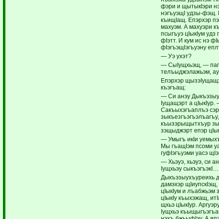
фэри и щытыкIэри нэ
нэгъуэщI удзы-фэщ. 
къищIащ. Епэрхэр п
махуэм. А махуэри 
псыгъуэ цIыкIум удз
фIэтт. И кум ис нэ ф
фIэгъэщIэгъуэну епл
— Уэ ухэт?
— СыIущхьэщ, — паг
телъыджэлажьэм, ау
Епэрхэр щызэIущащэм
къэгъащ:
— Си анэу Дыкъэзыу
Iущащэрт а цIыкIур. 
Сакъыхэгъаплъэ сэри
зыкъезгъэгъэлъагъу,
къызэрыщытхъур зых
зэщыджэрт епэр цIык
— Умыгъ икIи уемых
Мы гъащIэм псоми уа
гуфIэгъуэми уасэ щI
— Хьэуэ, хьэуэ, си а
Iущхьэу сыкъэгъэкI…
Дыкъэзыухъуреихь д
дамэхэр щIиупскIэщ,
цIыкIум и лъабжьэм 
цIыкIу къыхэжащ, итI
щхьэ цIыкIур. Аргуэр
Iущхьэ къыщыгъэгъа
нэхъ бжьыфIэу. А япэ