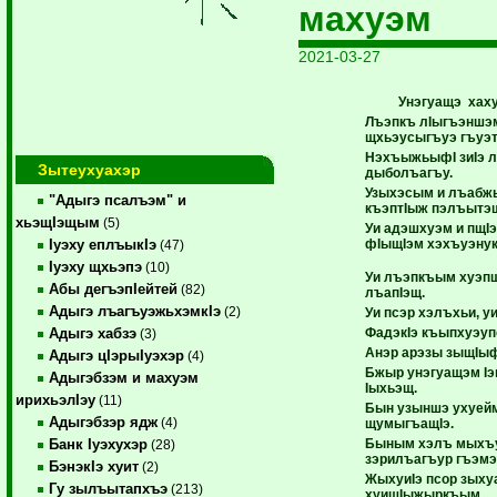
махуэм
2021-03-27
Унэгуащэ хах
Лъэпкъ лIыгъэншэм
щхьэусыгъуэ гъуэ
НэхъыжьыфI зиIэ 
Зытеухуахэр
дыболъагъу.
Узыхэсым и лъабжь
"Адыгэ псалъэм" и
къэптIыж пэлъытэ
хьэщIэщым
(5)
Уи адэшхуэм и пщIэ
фIыщIэм хэхъуэну
Iуэху еплъыкIэ
(47)
Iуэху щхьэпэ
(10)
Уи лъэпкъым хуэпщ
Абы дегъэпIейтей
(82)
лъапIэщ.
Адыгэ лъагъуэжьхэмкIэ
(2)
Уи псэр хэлъхьи, у
ФадэкIэ къыпхуэупс
Адыгэ хабзэ
(3)
Анэр арэзы зыщIыф
Адыгэ цIэрыIуэхэр
(4)
Бжыр унэгуащэм Iэ
Адыгэбзэм и махуэм
Iыхьэщ.
ирихьэлIэу
(11)
Бын узыншэ ухуейм
Адыгэбзэр ядж
(4)
щумыгъащIэ.
Быным хэлъ мыхъу
Банк Iуэхухэр
(28)
зэрилъагъур гъэмэ
БэнэкIэ хуит
(2)
ЖыхуиIэ псор зыхуа
Гу зылъытапхъэ
(213)
хуищIыжыркъым.