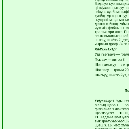
бадзэуэгъуэ, шыщхьэ
цIыкIухэр щIыгъуу па
пкIэунэ хуабэм щыф
хуейщ. Ар зэрыгъуу 
гъущапIэм щагъэтIыл
дежкIэ сэбэпщ. Абы 
иужькIэ, фэбжь зыте
тралъхьэри япхэ. П
псым къалмыкъ шей и
шыгъу, шыбжий, джэд
чыржын драф. Зи жьэ
Халъхьэхэр:
Удз гъэгъауэ — грам
Псывэу — литри 3
Шэ щIэмыхуу — литр
Шатэпсу — грамм 20
Шыгъуу, шыбжийуэ, 
Пс
ЕкIуэкIыу:
1
. Удын з
Мэлыц щабэ. Е … бо
фIэгъэнапIэ иIэ бжэг
Щхьэгъубжэ …
10.
ЩI
11
. Хадэм е Iуэм Iуаг
зыкIэралъхьэ хьэпшы
щIещIэ.
16
. Чэф хъу