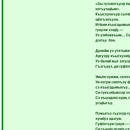
«Зы гузэвэгъуэр п
нэгъуэщIым».
Къысхуохъур сыткI
щIэгъэкъуэн,
ИтIани къысщымых
гуауэм хэщIу, —
Уэ узиIэжкъым… Сф
дэлъу бэн.
Дунейм уэ утетыжк
Аргуэру къытхуэкIу
Уэ балий жыг зэгу
Гъэгъауэ, ди гуфIэ
Умыпсэужми, сепл
Уи нэгум сиплъэу ф
сэ къысщымыхъу
Си гукъэкIыжхэр 
Сэ къыздопсэури, 
усщIыгъу.
Пэжыгъэ гъуэгур г
хуокIуэ щыгум.
ГуфIэгъуи гуауи — 
Си гъащIэ псокIэ 