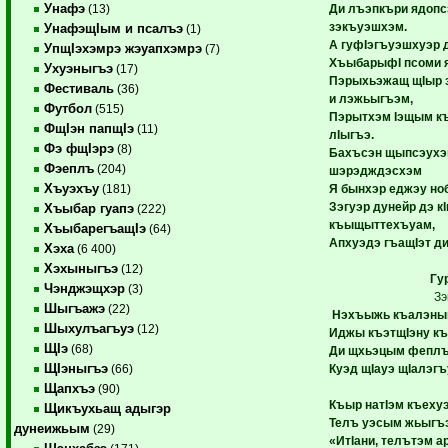
Унафэ
Ди лъэпкъри ядопс
(13)
зэкъуэшхэм.
УнафэщIым и псалъэ
(1)
А гуфIэгъуэшхуэр 
УпщIэхэмрэ жэуапхэмрэ
(7)
ХъыбарыфI псоми 
Ухуэныгъэ
(17)
Пэрыхьэжащ щIыр 
Фестиваль
(36)
и лэжьыгъэм,
Футбол
(515)
Пэрытхэм Iэщым к
ФщIэн папщIэ
(11)
лIыгъэ.
Фэ фщIэрэ
(8)
Бахъсэн щыпсэухэм
Фэеплъ
(204)
шэрэдждэсхэм
Хъуэхъу
Я бынхэр еджэу но
(181)
Зэгуэр дунейр дэ к
Хъыбар гуапэ
(222)
къыщыттехъуам,
ХъыбарегъащIэ
(64)
Апхуэдэ гъащIэт д
Хэха
(6 400)
Хэхыныгъэ
(12)
Гу
Чэнджэщхэр
(3)
Зэ
Шыгъажэ
(22)
Нэхъыжь къалэным
Шыхулъагъуэ
(12)
Иджы къэтщIэну к
ЩIэ
(68)
Ди щхьэцым феплъ
ЩIэныгъэ
Куэд щIауэ щIалэгъ
(66)
Щапхъэ
(90)
Къыр натIэм къеху
Щикъухьащ адыгэр
Телъ уэсым жьыгъэ
дунеижьым
(29)
«ИтIани, телътэм а