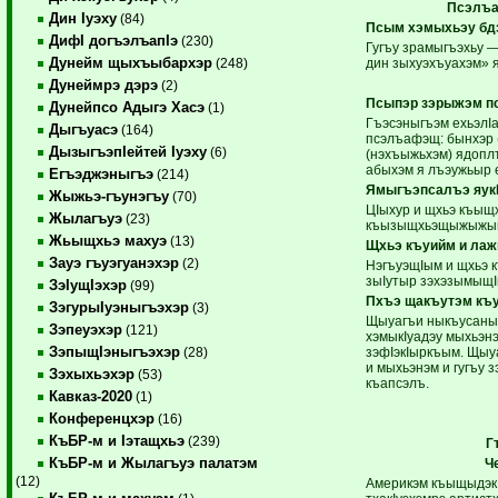
Псэлъа
Дин Iуэху
(84)
Псым хэмыхьэу бд
ДифI догъэлъапIэ
(230)
Гугъу зрамыгъэхьу —
Дунейм щыхъыбархэр
дин зыхуэхъуахэм»
(248)
Дунеймрэ дэрэ
(2)
Псыпэр зэрыжэм пс
Дунейпсо Адыгэ Хасэ
(1)
Гъэсэныгъэм ехьэлIа
Дыгъуасэ
(164)
псэлъафэщ: бынхэр 
ДызыгъэпIейтей Iуэху
(6)
(нэхъыжьхэм) ядопл
абыхэм я лъэужьыр 
Егъэджэныгъэ
(214)
Ямыгъэпсалъэ яук
Жыжьэ-гъунэгъу
(70)
ЦIыхур и щхьэ къыщ
Жылагъуэ
(23)
къызыщхьэщыжыжыну
Жьыщхьэ махуэ
(13)
Щхьэ къуийм и лаж
Зауэ гъуэгуанэхэр
(2)
НэгъуэщIым и щхьэ к
зыIутыр зэхэзымыщI
ЗэIущIэхэр
(99)
Пхъэ щакъутэм къу
ЗэгурыIуэныгъэхэр
(3)
Щыуагъи ныкъусаныг
Зэпеуэхэр
(121)
хэмыкIуадэу мыхьэнэ
ЗэпыщIэныгъэхэр
зэфIэкIыркъым. Щыуаг
(28)
и мыхьэнэм и гугъу
Зэхыхьэхэр
(53)
къапсэлъ.
Кавказ-2020
(1)
Конференцхэр
(16)
КъБР-м и Iэтащхьэ
(239)
Г
КъБР-м и Жылагъуэ палатэм
Ч
(12)
Америкэм къыщыдэк