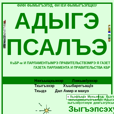
ФИФI ФЫМЫГЪЭПУД, ФИ IЕЙ ФЫМЫГЪЭПЩКIУ
АДЫГЭ
ПСАЛЪЭ
КъБР-м И ПАРЛАМЕНТЫМРЭ ПРАВИТЕЛЬСТВЭМРЭ Я ГАЗЕТ
ГАЗЕТА ПАРЛАМЕНТА И ПРАВИТЕЛЬСТВА КБР
Нэхъыщхьэхэр
Лэжьакlуэхэр
Тхыгъэхэр
Хъыбарегъащlэ
Тхыдэ
Дал Амир и махуэ
«
ХьэфIыцIэ Мухьэмэд: Хьэг
закъедвмыгъэгъапцIэ. Адыгэ 
зыгъэкIуэтэнум девгъэгупсы
Зыгъэпсэх