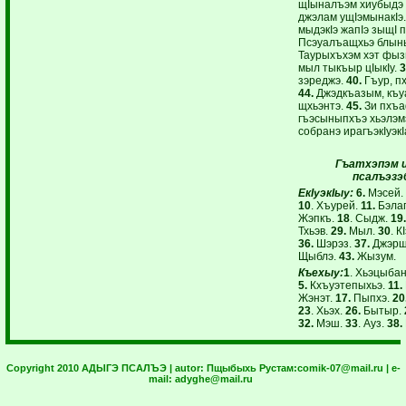
щIыналъэм хиубыдэ 
джэлам ущIэмынакIэ
мыдэкIэ жапIэ зыщI п
Псэуалъащхьэ блыным
Таурыхъхэм хэт фы
мыл тыкъыр цIыкIу.
3
зэреджэ.
40.
Гъур, п
44.
Джэдкъазым, къу
щхьэнтэ.
45.
Зи пхъа
гъэсыныпхъэ хьэлэм
собранэ ирагъэкIуэк
Гъатхэпэм и
псалъэзэ
ЕкIуэкIыу:
6.
Мэсей.
10
. Хъурей.
11.
Бэла
Жэпкъ.
18
. Сыдж.
19.
Тхьэв.
29.
Мыл.
30
. К
36.
Шэрэз.
37.
Джэрш
Щыблэ.
43.
Жызум.
Къехыу:
1
. Хьэцыба
5.
Кхъуэтепыхьэ.
11.
Жэнэт.
17.
Пыпхэ.
20
23
. Хьэх.
26.
Бытыр.
32.
Мэш.
33
. Ауз.
38.
Copyright 2010 АДЫГЭ ПСАЛЪЭ | autor:
Пщыбыхь Рустам:
comik-07@mail.ru
| e-
mail:
adyghe@mail.ru