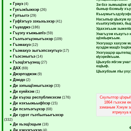
Гуауэ
(4)
Зи бзэ зымыщIэж цI
быныр бзэмыIу хъу
ГукъэкIыжхэр
(26)
КъыумыгъэдэIуэфын
Гулъытэ
(29)
Насыпыр цIыхум ку
ГуфIэгъуэ зэхыхьэхэр
(41)
къыпхуэкIуамэ, бы
Гъуазджэ
(186)
Удахэкъым зыжепI
Гъуэгу къежьапIэ
(59)
Унагъуэм къаугъэ 
щIэкIыркъым.
Гъэлъэгъуэныгъэхэр
(109)
Унэгуащэ хахуэм м
Гъэмахуэ
(12)
куэдри мащIэ IэщIо
Гъэмахуэ зыгъэпсэхугъуэ
(17)
Унэгуащэр щытепщэ
Гъэсэныгъэ
(14)
кIуэрейкъым.
ЦIыхубз ябгэм унаг
ГъэщIэгъуэнщ
(27)
ещIыф.
ДАХ
(69)
ЦIыхубзым лIы уху
Джэрпэджэж
(9)
Дзюдо
(2)
Ди зэпыщIэныгъэхэр
(33)
Ди куейхэм
(1)
Скульптор цIэры
Ди къуэш республикэхэм
(176)
1864 гъэхэм ек
Ди нэхъыжьыфIхэр
(15)
зэманым Хэкум з
Ди псэлъэгъухэр
(68)
ятриухуа 
Ди сурэт гъэтIылъыгъэхэр
(332)
Ди хьэщIэщым
(18)
Ди хэкуэгъухэр
(4)