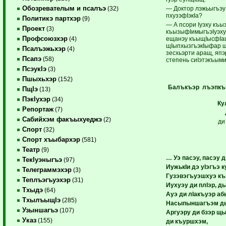
Обозревателым и псалъэ
— Доктор лэжьыгъэу
(32)
пхузэфIэкIа?
Политикэ партхэр
(9)
— А псори Iуэху къы
Проект
(3)
къызыфIимыгъэIуэху
Профсоюзхэр
ещанэу къыщIысфIаща
(4)
щIыпхызгъэкIыфар щI
Псалъэжьхэр
(4)
зесхьэрти аращ, яп
Псапэ
(58)
степень сиIэтэкъым
ПсэукIэ
(3)
Пшыхьхэр
(152)
Балъкъэр лъэпкъ
ПщIэ
(13)
ПэкIухэр
(34)
Ку
Репортаж
(7)
Сабийхэм факъыхуеджэ
(2)
ди
Спорт
(32)
Спорт хъыбархэр
(581)
Театр
(9)
… Уэ пасэу, пасэу д
ТекIуэныгъэ
(97)
ИужькIи дэ уIэгъэ 
Телеграммэхэр
(3)
Гузэвэгъуэшхуэ къ
Теплъэгъуэхэр
(31)
Иухуэу ди плIэр, д
Тхыдэ
(64)
Ауэ ди лIакъуэр аб
ТхылъыщIэ
(285)
Насыпыншагъэм ды
Узыншагъэ
(107)
Аргуэру ди бзэр щ
Указ
(155)
ди къуршхэм,