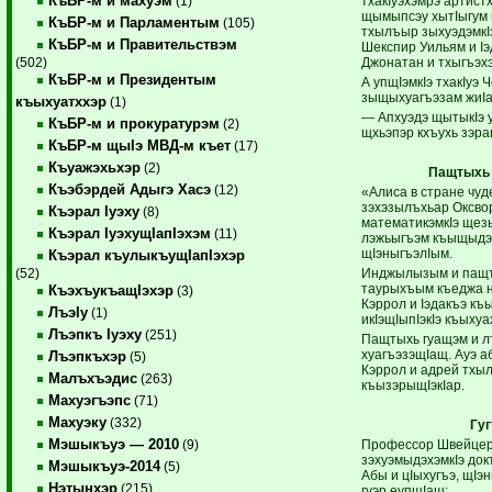
КъБР-м и махуэм
тхакIуэхэмрэ артис
(1)
щымыпсэу хытIыгум 
КъБР-м и Парламентым
(105)
тхылъыр зыхуэдэмкIэ
КъБР-м и Правительствэм
Шекспир Уильям и Iэ
Джонатан и тхыгъэх
(502)
КъБР-м и Президентым
А упщIэмкIэ тхакIуэ
зыщыхуагъэзам жиI
къыхуатххэр
(1)
— Апхуэдэ щытыкIэ 
КъБР-м и прокуратурэм
(2)
щхьэпэр кхъухь зэр
КъБР-м щыIэ МВД-м къет
(17)
Къуажэхьхэр
(2)
Пащтыхь 
Къэбэрдей Адыгэ Хасэ
(12)
«Алиса в стране чуд
зэхэзылъхьар Оксво
Къэрал Iуэху
(8)
математикэмкIэ щез
Къэрал IуэхущIапIэхэм
(11)
лэжьыгъэм къыщыдэ
щIэныгъэлIым.
Къэрал къулыкъущIапIэхэр
Инджылызым и пащт
(52)
таурыхъым къеджа нэ
КъэхъукъащIэхэр
(3)
Кэррол и Iэдакъэ къ
ЛъэIу
(1)
икIэщIыпIэкIэ къыху
Лъэпкъ Iуэху
(251)
Пащтыхь гуащэм и л
хуагъэзэщIащ. Ауэ а
Лъэпкъхэр
(5)
Кэррол и адрей тхы
Малъхъэдис
(263)
къызэрыщIэкIар.
Махуэгъэпс
(71)
Махуэку
(332)
Гу
Мэшыкъуэ — 2010
Профессор Швейцер
(9)
зэхуэмыдэхэмкIэ докт
Мэшыкъуэ-2014
(5)
Абы и цIыхугъэ, щIэ
Нэтынхэр
(215)
гуэр еупщIащ: