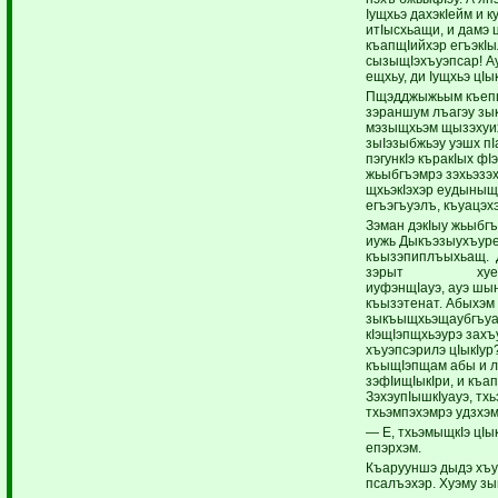
Iущхьэ дахэкIейм и к
итIысхьащи, и дамэ ц
къапщIийхэр егъэкIыл
сызыщIэхъуэпсар! Ау
ещхьу, ди Iущхьэ цIы
Пщэдджыжьым къепщ
зэраншум лъагэу зы
мэзыщхьэм щызэхуих
зыIэзыбжьэу уэшх пI
пэгункIэ къракIых фI
жьыбгъэмрэ зэхьэзэх
щхьэкIэхэр еудыныщI
егъэгъуэлъ, къуацэх
Зэман дэкIыу жьыбг
иужь Дыкъэзыухъур
къызэпиплъыхьащ. 
зэрыт хуейм ящ
иуфэнщIауэ, ауэ шын
къызэтенат. Абыхэм 
зыкъыщхьэщаубгъуа
кIэщIэпщхьэурэ захъ
хъуэпсэрилэ цIыкIур
къыщIэпщам абы и л
зэфIищIыкIри, и къа
ЗэхэупIышкIуауэ, тх
тхьэмпэхэмрэ удзхэ
— Е, тхьэмыщкIэ цIы
епэрхэм.
Къарууншэ дыдэ хъу
псалъэхэр. Хуэму з