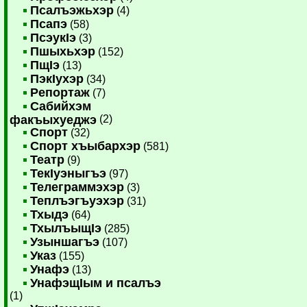
Псалъэжьхэр
(4)
Псапэ
(58)
ПсэукIэ
(3)
Пшыхьхэр
(152)
ПщIэ
(13)
ПэкIухэр
(34)
Репортаж
(7)
Сабийхэм
факъыхуеджэ
(2)
Спорт
(32)
Спорт хъыбархэр
(581)
Театр
(9)
ТекIуэныгъэ
(97)
Телеграммэхэр
(3)
Теплъэгъуэхэр
(31)
Тхыдэ
(64)
ТхылъыщIэ
(285)
Узыншагъэ
(107)
Указ
(155)
Унафэ
(13)
УнафэщIым и псалъэ
(1)