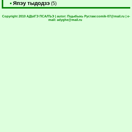
Япэу тыдодзэ
(5)
Copyright 2010 АДЫГЭ ПСАЛЪЭ | autor:
Пщыбыхь Рустам:
comik-07@mail.ru
| e-
mail:
adyghe@mail.ru