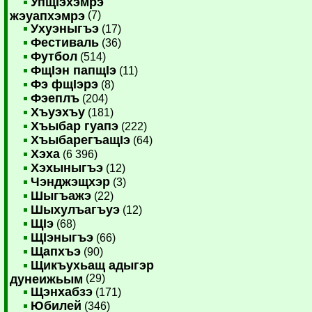
УпщIэхэмрэ
жэуапхэмрэ
(7)
Ухуэныгъэ
(17)
Фестиваль
(36)
Футбол
(514)
ФщIэн папщIэ
(11)
Фэ фщIэрэ
(8)
Фэеплъ
(204)
Хъуэхъу
(181)
Хъыбар гуапэ
(222)
ХъыбарегъащIэ
(64)
Хэха
(6 396)
Хэхыныгъэ
(12)
Чэнджэщхэр
(3)
Шыгъажэ
(22)
Шыхулъагъуэ
(12)
ЩIэ
(68)
ЩIэныгъэ
(66)
Щапхъэ
(90)
Щикъухьащ адыгэр
дунеижьым
(29)
Щэнхабзэ
(171)
Юбилей
(346)