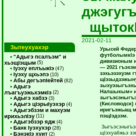
джэгуг
щытокI
2021-02-11
Зытеухуахэр
Урысей Феде
футболымкIэ 
"Адыгэ псалъэм" и
дивизионым и
хьэщIэщым
(5)
— 2021 гъэхэм
Iуэху еплъыкIэ
(47)
зэхьэзэхуэм 
Iуэху щхьэпэ
(10)
щIэзыдзэжыну
Абы дегъэпIейтей
(82)
зыхуэзыгъэхь
Адыгэ
Налшыкым» 
лъагъуэжьхэмкIэ
(2)
зыгъэсэныгъэ
Адыгэ хабзэ
(3)
(Кисловодск)
Адыгэ цIэрыIуэхэр
(4)
иригъэжьащ м
Адыгэбзэм и махуэм
пэщIэдзэм.
ирихьэлIэу
(11)
Адыгэбзэр ядж
(4)
Зыгъэсэныгъэх
Банк Iуэхухэр
(28)
щIэхуабжьэ з
БэнэкIэ хуит
(2)