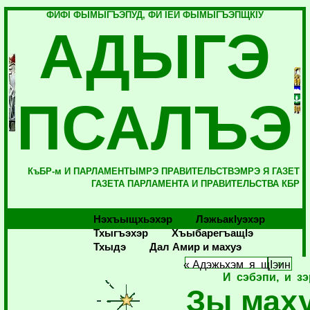
ФИФI ФЫМЫГЪЭПУД, ФИ IЕЙ ФЫМЫГЪЭПЩКIУ
АДЫГЭ
ПСАЛЪЭ
КъБР-м И ПАРЛАМЕНТЫМРЭ ПРАВИТЕЛЬСТВЭМРЭ Я ГАЗЕТ
ГАЗЕТА ПАРЛАМЕНТА И ПРАВИТЕЛЬСТВА КБР
Нэхъыщхьэхэр
Лэжьакlуэхэр
Тхыгъэхэр
Хъыбарегъащlэ
Тхыдэ
Дал Амир и махуэ
« Адэжьхэм я щIэин
И сэбэпи, и з
Зы мах