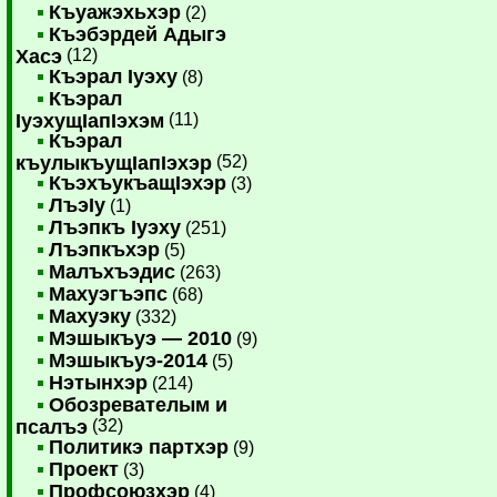
Къуажэхьхэр
(2)
Къэбэрдей Адыгэ
Хасэ
(12)
Къэрал Iуэху
(8)
Къэрал
IуэхущIапIэхэм
(11)
Къэрал
къулыкъущIапIэхэр
(52)
КъэхъукъащIэхэр
(3)
ЛъэIу
(1)
Лъэпкъ Iуэху
(251)
Лъэпкъхэр
(5)
Малъхъэдис
(263)
Махуэгъэпс
(68)
Махуэку
(332)
Мэшыкъуэ — 2010
(9)
Мэшыкъуэ-2014
(5)
Нэтынхэр
(214)
Обозревателым и
псалъэ
(32)
Политикэ партхэр
(9)
Проект
(3)
Профсоюзхэр
(4)