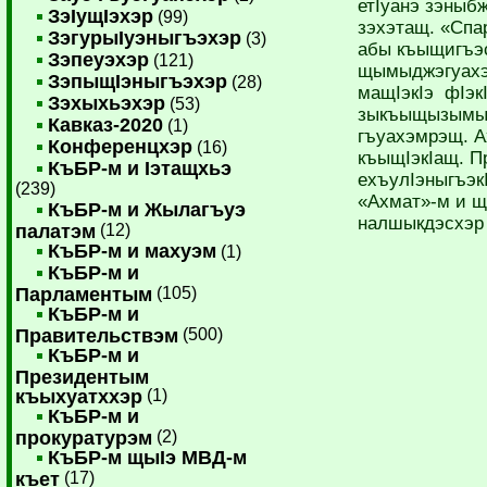
етIуанэ зэныб
ЗэIущIэхэр
(99)
зэхэтащ. «Сп
ЗэгурыIуэныгъэхэр
(3)
абы къыщигъэ
Зэпеуэхэр
(121)
щымыджэгуахэ
ЗэпыщIэныгъэхэр
(28)
мащIэкIэ фIэк
Зэхыхьэхэр
(53)
зыкъыщызымы
Кавказ-2020
(1)
гъуахэмрэщ. А
Конференцхэр
(16)
къыщIэкIащ. П
КъБР-м и Iэтащхьэ
ехъулIэныгъэкI
(239)
«Ахмат»-м и щ
КъБР-м и Жылагъуэ
налшыкдэсхэр 
палатэм
(12)
КъБР-м и махуэм
(1)
КъБР-м и
Парламентым
(105)
КъБР-м и
Правительствэм
(500)
КъБР-м и
Президентым
къыхуатххэр
(1)
КъБР-м и
прокуратурэм
(2)
КъБР-м щыIэ МВД-м
къет
(17)