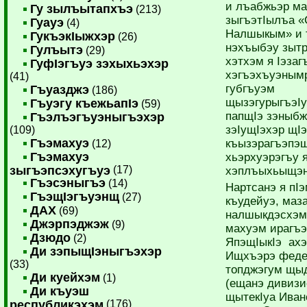
и лъабжьэр ма
Гу зылъытапхъэ
(213)
зыгъэтIылъа «
Гуауэ
(4)
Налшыкым» и 
ГукъэкIыжхэр
(26)
нэхъыбэу зытр
Гулъытэ
(29)
хэтхэм я Iэза
ГуфIэгъуэ зэхыхьэхэр
хэгъэхъуэнымр
(41)
губгъуэм
Гъуазджэ
(186)
щызэгурыгъэI
Гъуэгу къежьапIэ
(59)
папщIэ зэныбж
Гъэлъэгъуэныгъэхэр
зэIущIэхэр щI
(109)
Гъэмахуэ
къызэрагъэпэ
(12)
Гъэмахуэ
хьэрхуэрэгъу 
зыгъэпсэхугъуэ
(17)
хэплъыхьыщэн
Гъэсэныгъэ
(14)
Нартсанэ я пI
ГъэщIэгъуэнщ
(27)
къудейуэ, маза
ДАХ
(69)
налшыкдэсхэм 
Джэрпэджэж
(9)
махуэм ирагъэ
Дзюдо
(2)
ЯпэщIыкIэ ахэ
Ди зэпыщIэныгъэхэр
Ищхъэрэ феде
(33)
топджэгум щыд
Ди куейхэм
(1)
(ещанэ дивизи
Ди къуэш
щытекIуа Иван
республикэхэм
(176)