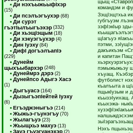
щыщ «Ставроп
Ди нэхъыжьыфIхэр
командэм и фу
(15)
ЗэщIэщтхьа ик
Ди псэлъэгъухэр
(68)
губгъуэм лъэн
Ди сурэт
зэфIэкIыр зды
гъэтIылъыгъэхэр
(332)
къыщагъэлъэг
Ди хьэщIэщым
(18)
щIагъуэ яIакъ
Ди хэкуэгъухэр
(4)
пэтми, зэIущIэ
Дин Iуэху
(84)
дакъикъэм «С
ДифI догъэлъапIэ
и капитан Пащ
(229)
Дунейм
хьэрхуэрэгъу
щыхъыбархэр
(248)
пэмыжыжьэу щ
Дунеймрэ дэрэ
(2)
хъуащ. Къэбэ
Дунейпсо Адыгэ Хасэ
футболист нэх
(1)
къалъыта а щI
Дыгъуасэ
(164)
пщыкIузым и 
ДызыгъэпIейтей Iуэху
къызэIуихащ. 
(6)
къыхэжа- ныкI
Егъэджэныгъэ
(214)
хузэфIэкIакъы
Жыжьэ-гъунэгъу
(70)
налшыкдэсхэм 
Жылагъуэ
(23)
зыIэрагъэхьащ
Жьыщхьэ махуэ
(13)
Нэхъ пщыхьэщ
Зауэ гъуэгуанэхэр
(2)