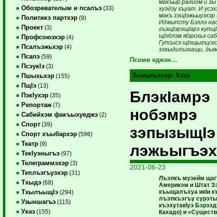
макъыр радиом и зы
Обозревателым и псалъэ
(33)
хуэдэу хъуат. И усэ
макъ зэщIэжьыуэхэр
Политикэ партхэр
(9)
Иджыпсту Бэллэ н
Проект
(3)
гъэщIэрэщIарэ купщI
щIэблэм яIэрохьэ са
Профсоюзхэр
(4)
Гупсысэ щIэщыгъуэх
Псалъэжьхэр
(4)
зэхыдигъэхащи, дыв
Псапэ
(59)
Псоми еджэн…
ПсэукIэ
(3)
Зыхыхьэхэр:
Хэха
Пшыхьхэр
(155)
ПщIэ
(13)
БлэкIамрэ
ПэкIухэр
(35)
Репортаж
(7)
нобэмрэ
Сабийхэм факъыхуеджэ
(2)
Спорт
(39)
зэпызыщIэ
Спорт хъыбархэр
(596)
Театр
(9)
лэжьыгъэх
ТекIуэныгъэ
(97)
Телеграммэхэр
(3)
2021-06-23
Теплъэгъуэхэр
(31)
Лъэпкъ музейм ща
Тхыдэ
(68)
Америкэм и Штат З
къыщалъхуа икIи 
ТхылъыщIэ
(294)
лъэпкъэгъу сурэты
Узыншагъэ
(115)
къэхутакIуэ Бэрзэд
Указ
(155)
Кахадо) и «Существ