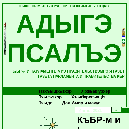
ФИФI ФЫМЫГЪЭПУД, ФИ IЕЙ ФЫМЫГЪЭПЩКIУ
АДЫГЭ
ПСАЛЪЭ
КъБР-м И ПАРЛАМЕНТЫМРЭ ПРАВИТЕЛЬСТВЭМРЭ Я ГАЗЕТ
ГАЗЕТА ПАРЛАМЕНТА И ПРАВИТЕЛЬСТВА КБР
Нэхъыщхьэхэр
Лэжьакlуэхэр
Тхыгъэхэр
Хъыбарегъащlэ
Тхыдэ
Дал Амир и махуэ
Июнь, 2021
КъБР-м и