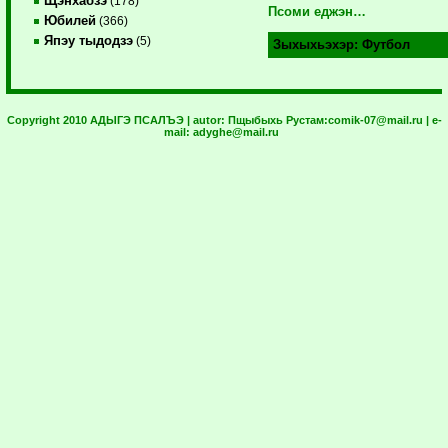
Щэнхабзэ
(178)
Псоми еджэн…
Юбилей
(366)
Япэу тыдодзэ
(5)
Зыхыхьэхэр:
Футбол
Copyright 2010 АДЫГЭ ПСАЛЪЭ | autor:
Пщыбыхь Рустам:
comik-07@mail.ru
| e-
mail:
adyghe@mail.ru