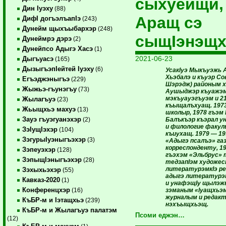
сыхуейщи,
Дин Iуэху
(88)
Аращ сэ
ДифI догъэлъапIэ
(243)
Дунейм щыхъыбархэр
(248)
сыщIэнэщ
Дунеймрэ дэрэ
(2)
Дунейпсо Адыгэ Хасэ
(1)
2021-06-23
Дыгъуасэ
(165)
ДызыгъэпIейтей Iуэху
(6)
УсакIуэ Мыкъуэжь 
Хьэбалэ и къуэр С
Егъэджэныгъэ
(229)
Шэрэдж) районым 
Жыжьэ-гъунэгъу
(73)
Аушыджэр къуажэм
мэкъуауэгъуэм и 2
Жылагъуэ
(23)
къыщалъхуащ. 1973
Жьыщхьэ махуэ
(13)
школыр, 1978 гъэм 
Зауэ гъуэгуанэхэр
Балъкъэр къэрал 
(2)
и филологие факу
ЗэIущIэхэр
(104)
къиухащ. 1979 — 19
ЗэгурыIуэныгъэхэр
(3)
«Адыгэ псалъэ» г
корреспонденту, 1
Зэпеуэхэр
(128)
гъэхэм «Эльбрус»
ЗэпыщIэныгъэхэр
(28)
тедзапIэм художе
литературэмкIэ ре
Зэхыхьэхэр
(55)
адыгэ литературэм
Кавказ-2020
(1)
и унафэщIу щылэж
Конференцхэр
зэманым «Iуащхьэ
(16)
журналым и редак
КъБР-м и Iэтащхьэ
(239)
нэхъыщхьэщ.
КъБР-м и Жылагъуэ палатэм
Псоми еджэн…
(12)