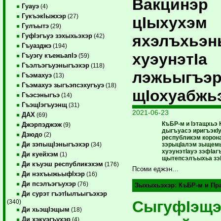
Вакцинэр
Гуауэ
(4)
ГукъэкIыжхэр
(27)
цIыхухэм
Гулъытэ
(29)
яхэлъхьэ
ГуфIэгъуэ зэхыхьэхэр
(42)
Гъуазджэ
(194)
хуэунэтIа
Гъуэгу къежьапIэ
(59)
Гъэлъэгъуэныгъэхэр
(118)
лэжьыгъэ
Гъэмахуэ
(13)
Гъэмахуэ зыгъэпсэхугъуэ
(18)
щIохуабжь
Гъэсэныгъэ
(14)
ГъэщIэгъуэнщ
(31)
2021-06-23
ДАХ
(69)
КъБР-м и Iэтащхьэ К
Джэрпэджэж
(9)
дыгъуасэ иригъэкI
Дзюдо
(2)
республикэм корон
Ди зэпыщIэныгъэхэр
зэрыцIалэм зыщем
(34)
хуэунэтIауэ зэфIаг
Ди куейхэм
(1)
щытепсэлъыхьа зэI
Ди къуэш республикэхэм
(176)
Псоми еджэн…
Ди нэхъыжьыфIхэр
(16)
Ди псэлъэгъухэр
(76)
Зыхыхьэхэр:
КъБР-м и Пр
Ди сурэт гъэтIылъыгъэхэр
СыгуфIэщэ
(340)
Ди хьэщIэщым
(18)
Ди хэкуэгъухэр
(4)