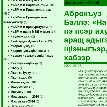
КъБР-м и махуэм
(1)
Зыхыхьэхэр:
Юбилей
КъБР-м и Парламентым
(106)
КъБР-м и Правительствэм
Аброкъуэ
(536)
КъБР-м и Президентым
Бэллэ: «На
къыхуатххэр
(1)
КъБР-м и прокуратурэм
(2)
пэ псэр их
КъБР-м щыIэ МВД-м къет
(17)
Къуажэхьхэр
(2)
аращ адыг
Къэбэрдей Адыгэ Хасэ
(12)
Къэрал Iуэху
щIэныгъэр,
(9)
Къэрал IуэхущIапIэхэм
(11)
хабзэр
Къэрал къулыкъущIапIэхэр
(54)
КъэхъукъащIэхэр
(3)
2021-06-23
ЛъэIу
(1)
Мы дунейр цIыхум е
Лъэпкъ Iуэху
(270)
гуапагъэкIэ, гупсысэк
Лъэпкъхэр
(5)
IуэхущIафэкIэ. Уардэ
къигъэщIа адыгэ лъ
Малъхъэдис
(281)
апхуэдэ цIыху нэхукI
Махуэгъэпс
(73)
журналым и унафэщI,
Аброкъуэ Бэллэ и н
Махуэку
(340)
бжыгъэ дахэ ирикъу
Мэшыкъуэ — 2010
(9)
зэщIэжьыуэ — ар си 
Бэллэ и гугъу щысщ
Мэшыкъуэ-2014
(5)
радиом щылажьэм щ
Нэтынхэр
(227)