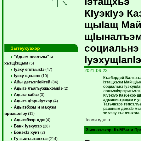
Iэтащхьэ
КIуэкIуэ Ка
щыIащ Ма
щIыналъэм
социальнэ
Зытеухуахэр
IуэхущIапI
"Адыгэ псалъэм" и
хьэщIэщым
(5)
Iуэху еплъыкIэ
(47)
2021-06-23
Iуэху щхьэпэ
(10)
Къэбэрдей-Балъкъ
Абы дегъэпIейтей
Iэтащхьэм Май щIы
(84)
социальнэ IуэхущIа
Адыгэ лъагъуэжьхэмкIэ
(2)
лэжьэкIэр зригъэл
Адыгэ хабзэ
(3)
КIуэкIуэ Казбекрэ щ
администрацэм и у
Адыгэ цIэрыIуэхэр
(4)
Татьянэрэ тепсэл
Адыгэбзэм и махуэм
районым дежкIэ мы
зи чэзу къалэнхэм.
ирихьэлIэу
(11)
Адыгэбзэр ядж
Псоми еджэн…
(4)
Банк Iуэхухэр
(28)
Зыхыхьэхэр:
КъБР-м и Пр
БэнэкIэ хуит
(2)
Гу зылъытапхъэ
(214)