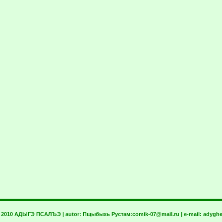
t 2010 АДЫГЭ ПСАЛЪЭ | autor:
Пщыбыхь Рустам:
comik-07@mail.ru
| e-mail:
adyghe