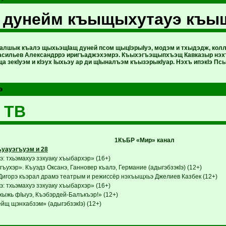
I дунейм къыщыхутауэ къы
лшык къалэ щыхьэщIащ дуней псом щыцIэрыIуэ, модэм и тхыдэдж, колл
Васильев Александррэ иригъаджэхэмрэ. Къыхэгъэщыпхъэщ Кавказыр нэх
а зекIуэм и кIэух Iыхьэу ар ди щIыналъэм къызэрыкIуар. Нэхъ ипэкIэ П
э
 ТВ
1КъБР «Мир» канал
уауэгъуэм и 28
: тхьэмахуэ зэхуаку хъыбархэр» (16+)
ъухэр». Къуэдз Оксанэ, Ганновер къалэ, Германие (адыгэбзэкIэ) (12+)
Дигорэ къэрал драмэ театрым и режиссёр нэхъыщхьэ Джелиев Казбек (12+)
: тхьэмахуэ зэхуаку хъыбархэр» (16+)
ыжь фIыуэ, Къэбэрдей-Балъкъэр!» (12+)
йщ щэнхабзэм» (адыгэбзэкIэ) (12+)