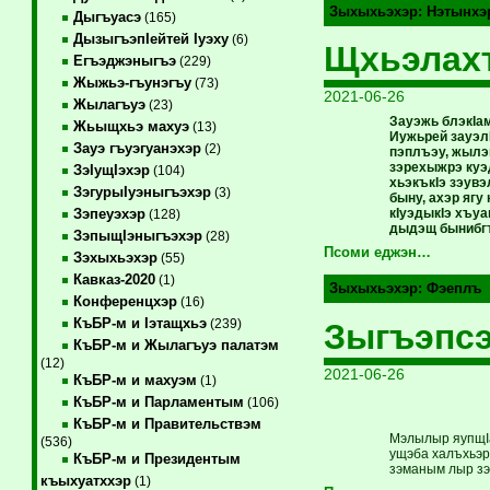
Зыхыхьэхэр:
Нэтынхэ
Дыгъуасэ
(165)
ДызыгъэпIейтей Iуэху
(6)
Щхьэлахъ
Егъэджэныгъэ
(229)
Жыжьэ-гъунэгъу
(73)
2021-06-26
Жылагъуэ
(23)
Зауэжь блэкIа
Жьыщхьэ махуэ
(13)
Иужьрей зауэл
Зауэ гъуэгуанэхэр
(2)
пэплъэу, жылэм
зэрехыжрэ куэ
ЗэIущIэхэр
(104)
хьэкъкIэ зэув
ЗэгурыIуэныгъэхэр
(3)
быну, ахэр ягу
кIуэдыкIэ хъу
Зэпеуэхэр
(128)
дыдэщ бынибгъ
ЗэпыщIэныгъэхэр
(28)
Псоми еджэн…
Зэхыхьэхэр
(55)
Кавказ-2020
(1)
Зыхыхьэхэр:
Фэеплъ
Конференцхэр
(16)
КъБР-м и Iэтащхьэ
(239)
Зыгъэпсэ
КъБР-м и Жылагъуэ палатэм
(12)
2021-06-26
КъБР-м и махуэм
(1)
КъБР-м и Парламентым
(106)
КъБР-м и Правительствэм
Мэлылыр яупщIат
(536)
ущэба халъхьэри,
КъБР-м и Президентым
зэманым лыр зэ-
къыхуатххэр
(1)