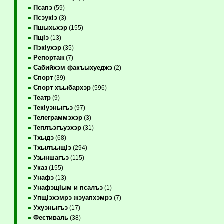
Псапэ
(59)
ПсэукIэ
(3)
Пшыхьхэр
(155)
ПщIэ
(13)
ПэкIухэр
(35)
Репортаж
(7)
Сабийхэм факъыхуеджэ
(2)
Спорт
(39)
Спорт хъыбархэр
(596)
Театр
(9)
ТекIуэныгъэ
(97)
Телеграммэхэр
(3)
Теплъэгъуэхэр
(31)
Тхыдэ
(68)
ТхылъыщIэ
(294)
Узыншагъэ
(115)
Указ
(155)
Унафэ
(13)
УнафэщIым и псалъэ
(1)
УпщIэхэмрэ жэуапхэмрэ
(7)
Ухуэныгъэ
(17)
Фестиваль
(38)