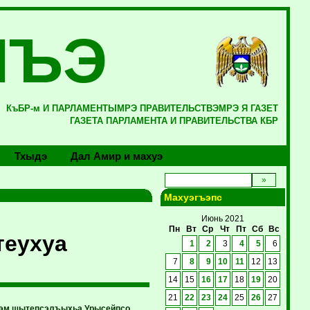
ЛЪЭ
КъБР-м И ПАРЛАМЕНТЫМРЭ ПРАВИТЕЛЬСТВЭМРЭ Я ГАЗЕТ
ГАЗЕТА ПАРЛАМЕНТА И ПРАВИТЕЛЬСТВА КБР
Тхыдэ
Дал Амир и махуэ
Махуэгъэпс
Июнь 2021
Пн
Вт
Ср
Чт
Пт
Сб
Вс
теухуа
1
2
3
4
5
6
7
8
9
10
11
12
13
14
15
16
17
18
19
20
21
22
23
24
25
26
27
хэм щытепсэлъыхьа Урысейпсо