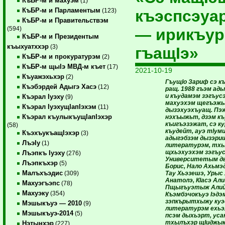
КъБР-м и махуэм
(1)
КъБР-м и Парламентым
къэспсэуа
(123)
КъБР-м и Правительствэм
(594)
— ирикъу
КъБР-м и Президентым
къыхуатххэр
(3)
гъащIэ»
КъБР-м и прокуратурэм
(2)
КъБР-м щыIэ МВД-м къет
(17)
2021-10-19
Къуажэхьхэр
(2)
ГъущIо Зариф сэ 
Къэбэрдей Адыгэ Хасэ
(12)
ращ. 1988 гъэм ад
и къудамэм зэгъус
Къэрал Iуэху
(9)
махуэхэм щегъэжь
Къэрал IуэхущIапIэхэм
(11)
дызэхуэхъуащ. Пэж
Къэрал къулыкъущIапIэхэр
нэхъыжьт, дзэм к
къигъэзэжат, сэ к
(58)
къудейт, ауэ тIум
КъэхъукъащIэхэр
(3)
адыгэбзэм дызэриш
ЛъэIу
(1)
литературэм, тхыд
щхьэхуэхэм зэгъу
Лъэпкъ Iуэху
(276)
Университетым д
Лъэпкъхэр
(5)
Борис, Нало Ахьмэд
Малъхъэдис
Тау Хьэзешэ, Урыс 
(309)
Анатолэ, КIасэ Али
Махуэгъэпс
(78)
Пщыгъуэтыж Алий,
Махуэку
(354)
Къэмбэчокъуэ Iэдэм
зэпкърытхыжу куэ
Мэшыкъуэ — 2010
(9)
литературэм ехьэл
Мэшыкъуэ-2014
(5)
псэм дыхьэрт, усак
тхылъхэр щIиджыкI
Нэтынхэр
(227)