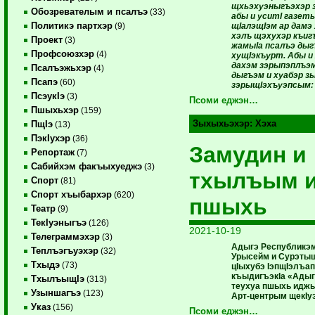
щхьэхуэныгъэхэр 
Обозревателым и псалъэ
(33)
абы и уситI газет
Политикэ партхэр
щIалэщIэм ар дамэ
(9)
хэлъ щэхухэр къиг
Проект
(3)
жамыIа псалъэ ды
Профсоюзхэр
(4)
хущIэкъурт. Абы и 
дахэм зэрыпэплъэм
Псалъэжьхэр
(4)
дыгъэм и хуабэр з
Псапэ
(60)
зэрыщIэхъуэпсым:
ПсэукIэ
(3)
Псоми еджэн…
Пшыхьхэр
(159)
Зыхыхьэхэр:
Хэха
ПщIэ
(13)
ПэкIухэр
(36)
Замудин и
Репортаж
(7)
Сабийхэм факъыхуеджэ
(3)
тхылъым и
Спорт
(81)
Спорт хъыбархэр
(620)
пшыхь
Театр
(9)
ТекIуэныгъэ
(126)
2021-10-19
Телеграммэхэр
(3)
Адыгэ Республикэм 
Теплъэгъуэхэр
(32)
Урысейм и Сурэтыщ
Тхыдэ
(73)
цIыхубэ IэпщIэлъап
къыдигъэкIа «Ады
ТхылъыщIэ
(313)
теухуа пшыхь идж
Узыншагъэ
(123)
Арт-центрым щекIуэ
Указ
(156)
Псоми еджэн…