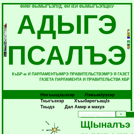
ФИФI ФЫМЫГЪЭПУД, ФИ IЕЙ ФЫМЫГЪЭПЩКIУ
АДЫГЭ
ПСАЛЪЭ
КъБР-м И ПАРЛАМЕНТЫМРЭ ПРАВИТЕЛЬСТВЭМРЭ Я ГАЗЕТ
ГАЗЕТА ПАРЛАМЕНТА И ПРАВИТЕЛЬСТВА КБР
Нэхъыщхьэхэр
Лэжьакlуэхэр
Тхыгъэхэр
Хъыбарегъащlэ
Тхыдэ
Дал Амир и махуэ
Октябрь, 2021
ЩIыналъэ