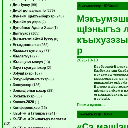
Дин Iуэху
(99)
Зыхыхьэхэр:
Юбилей
ДифI догъэлъапIэ
(279)
Мэкъумэш
Дунейм щыхъыбархэр
(248)
Дунеймрэ дэрэ
(2)
щIэныгъэ 
Дунейпсо Адыгэ Хасэ
(1)
Дыгъуасэ
(165)
къыхузэзы
ДызыгъэпIейтей Iуэху
(6)
Егъэджэныгъэ
(258)
р
Жыжьэ-гъунэгъу
(73)
Жылагъуэ
(27)
2021-10-19
Жьыщхьэ махуэ
(13)
Къэбэрдей-Балъкъэ
Зауэ гъуэгуанэхэр
(2)
Казбек хэтащ Къэб
ЗэIущIэхэр
(107)
мэкъумэш универс
къызэрызэрагъэпэ
ЗэгурыIуэныгъэхэр
(3)
ирихьэлIэу екIуэкIа
Зэпеуэхэр
(135)
Валерэ и цIэр зезы
ЗэпыщIэныгъэхэр
щIэныгъэлIхэм я 
(28)
егъэджакIуэхэм, щ
Зэхыхьэхэр
(55)
я зэIущIэ.
Кавказ-2020
(1)
Псоми еджэн…
Конференцхэр
(16)
КъБР-м и Iэтащхьэ
(241)
Зыхыхьэхэр:
Хэха
КъБР-м и Жылагъуэ палатэм
«Сэ мащIэ
(12)