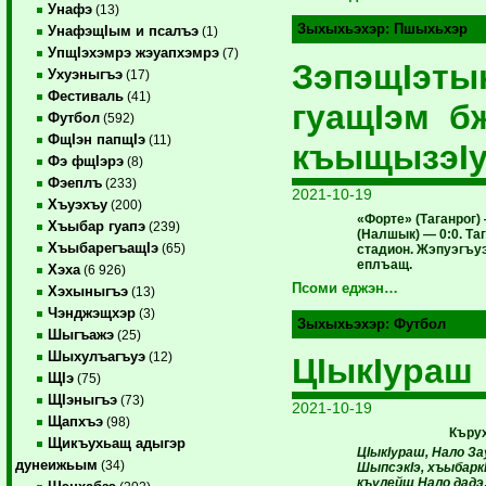
Унафэ
(13)
Зыхыхьэхэр:
Пшыхьхэр
УнафэщIым и псалъэ
(1)
УпщIэхэмрэ жэуапхэмрэ
(7)
ЗэпэщIэт
Ухуэныгъэ
(17)
Фестиваль
(41)
гуащIэм б
Футбол
(592)
ФщIэн папщIэ
(11)
къыщызэI
Фэ фщIэрэ
(8)
Фэеплъ
(233)
2021-10-19
Хъуэхъу
(200)
«Форте» (Таганрог
Хъыбар гуапэ
(239)
(Налшык) — 0:0. Та
ХъыбарегъащIэ
(65)
стадион. Жэпуэгъуэ
еплъащ.
Хэха
(6 926)
Псоми еджэн…
Хэхыныгъэ
(13)
Чэнджэщхэр
(3)
Зыхыхьэхэр:
Футбол
Шыгъажэ
(25)
Шыхулъагъуэ
(12)
ЦIыкIураш
ЩIэ
(75)
ЩIэныгъэ
(73)
2021-10-19
Щапхъэ
(98)
Къру
Щикъухьащ адыгэр
ЦIыкIураш, Нало З
дунеижьым
(34)
ШыпсэкIэ, хъыбаркI
къулейщ Нало дад