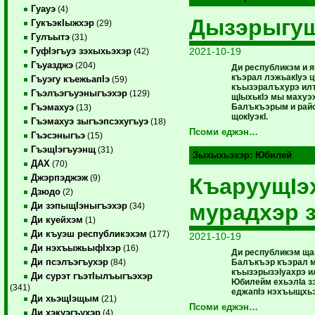
Гуауэ
(4)
Дызэрыгу
ГукъэкIыжхэр
(29)
Гулъытэ
(31)
2021-10-19
ГуфIэгъуэ зэхыхьэхэр
(42)
Гъуазджэ
(204)
Ди республикэм и я
къэрал лэжьакIуэ ц
Гъуэгу къежьапIэ
(59)
къызэралъхурэ илъ
Гъэлъэгъуэныгъэхэр
(129)
щIыхькIэ мы махуэ
Балъкъэрым и райо
Гъэмахуэ
(13)
щокIуэкI.
Гъэмахуэ зыгъэпсэхугъуэ
(18)
Псоми еджэн…
Гъэсэныгъэ
(15)
ГъэщIэгъуэнщ
(31)
Зыхыхьэхэр:
Юбилей
ДАХ
(70)
Джэрпэджэж
(9)
КъаруущIэх
Дзюдо
(2)
мурадхэр з
Ди зэпыщIэныгъэхэр
(34)
Ди куейхэм
(1)
Ди къуэш республикэхэм
(177)
2021-10-19
Ди нэхъыжьыфIхэр
(16)
Ди республикэм ща
Ди псэлъэгъухэр
Балъкъэр къэрал 
(84)
къызэрызэIуахрэ и
Ди сурэт гъэтIылъыгъэхэр
Юбилейм ехьэлIа з
(341)
еджапIэ нэхъыщхьэ
Ди хьэщIэщым
(21)
Псоми еджэн…
Ди хэкуэгъухэр
(4)