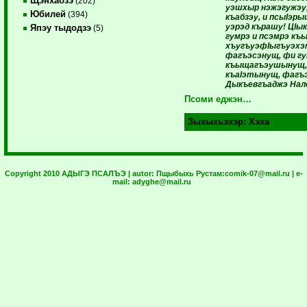
Щэнхабзэ
(202)
уэшхыр нэжэгужэу, 
Юбилей
(394)
къабзэу, и псыIэры
уэрэд кърашу! ЦIы
Япэу тыдодзэ
(5)
гумрэ и псэмрэ къы
хъугъуэфIыгъуэхэм
фагъэсэнущ, фи гу
къыщагъэушынущ,
къаIэтынущ, фагъ
Дыкъевгъаджэ Нало
Псоми еджэн…
Зыхыхьэхэр:
Хэха
Copyright 2010 АДЫГЭ ПСАЛЪЭ | autor:
Пщыбыхь Рустам:
comik-07@mail.ru
| e-
mail:
adyghe@mail.ru