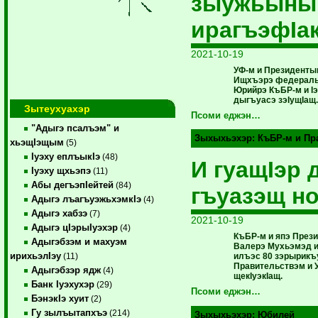
зыужьыны
ирагъэфIак
2021-10-19
УФ-м и Президентым
Ищхъэрэ федераль
Юрийрэ КъБР-м и Iэ
дыгъуасэ зэIущIащ.
Зытеухуахэр
Псоми еджэн…
"Адыгэ псалъэм" и
Зыхыхьэхэр:
КъБР-м и Пр
хьэщIэщым
(5)
Iуэху еплъыкIэ
(48)
И гуащIэр 
Iуэху щхьэпэ
(11)
Абы дегъэпIейтей
(84)
гъуазэщ н
Адыгэ лъагъуэжьхэмкIэ
(4)
Адыгэ хабзэ
(7)
2021-10-19
Адыгэ цIэрыIуэхэр
(4)
КъБР-м и япэ Прези
Адыгэбзэм и махуэм
Валерэ Мухьэмэд и
ирихьэлIэу
илъэс 80 зэрырикъ
(11)
Правительствэм и 
Адыгэбзэр ядж
(4)
щекIуэкIащ.
Банк Iуэхухэр
(29)
Псоми еджэн…
БэнэкIэ хуит
(2)
Гу зылъытапхъэ
(214)
Зыхыхьэхэр:
Юбилей