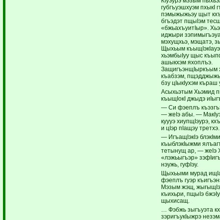
КIуэурэ мэзым пыхьэ
губгъуэшхуэм пхыкI г
пэмыжыжьэу щыт кх
бгъэдэт пщыIэм тес
«бжьахъуитIыр». Хь
иджыри зэпимыгъэу
мэхущхьэ, мэщатэ, з
Щыхьым къыщIэкIауэ
хьэмбыIуу щыс къып
ашыкхэм яхоплъэ.
ЗащигъэнщIыркъым 
къабзэм, пщэдджыжь
бзу цIыкIухэм къраш
Асыхьэтым Хьэмид 
къыщIокI джыдэ иIыг
— Си фэеплъ къэзгъ
— жеIэ абы. — МакIу
куууэ хиупщIэурэ, к
и цIэр пIащэу третхэ.
— ИгъащIэкIэ блэкIм
къыблэкIыжми ялъаг
тетынущ ар, — жеIэ 
«лэжьыгъэр» зэфIигъ
нэужь, гуфIэу.
Щыхьыми мурад ищI
фэеплъ гуэр къигъэн
Мэзым жэщ, жыгыщIэ 
къихьри, пщыIэ бжэI
щыхисащ.
… Фэбжь зыгъуэта к
зэригъукIыжрэ незэм