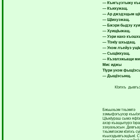
— Къигъуэтыжу къ
— Къихужащ.
— Ар джэдэщым щI
— ЩIихуэжащ.
— Бжэри быдэу ху
— ХуищIыжащ.
— Уэри нанэ къошх
— ТIэкIу шхыдащ.
— Унэм лъейуэ ущI
— СыщIихуащ.
— Къэвлэжьащи ми
Мис иджы
ТIури унэм фыщIэс
— Дыщ
I
эсынщ.
КIэпхъ дывгъ
Бжьыхьэм тхьэмпэ
зэмыфэгъухэр къыIэ
ЦIыкIураш сымэ яфI
ахэр къащыпурэ Iэр
зэхуахьэсын. Девгъа
тхьэмпэхэм кIэпхъ су
къыхэдывгъэщIыкI. 