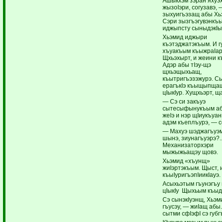
Ашыкхэм зэран яхуэх
жызоIэри, согузавэ, 
зыхуигъэзащ абы Хь
Сэри зызгъэгувэнкъы
иджыпсту сыныдэкI
Хьэмид иджыри
къэтэджатэкъым. И г
хъуакъым къыжраIар
Щхьэхырт, и жеини къ
Адэр абы тIэу-щэ
щхьэщыхьащ,
къытригъэзэжурэ. С
ерагъкIэ къыщыпща
цIыкIур. Хущхьэрт, щ
— Сэ си закъуэ
сытесыфынукъым а
жеIэ и нэр щIиукъуан
адэм къеплъурэ, — 
— Махуэ шэджагъуэм
шынэ, зиунагъуэрэ?.
Механизаторхэри
мыжыжьащэу щовэ.
Хьэмид «хъунщ»
жиIэртэкъым. Щыст, и
къыIуригъэпIиикIауэ.
Асыхьэтым гъунэгъу 
цIыкIу Щыхьым къы
Сэ сынэкIуэнщ, Хьэми
гъусэу, — жиIащ абы
сытми сфIэфI сэ губг