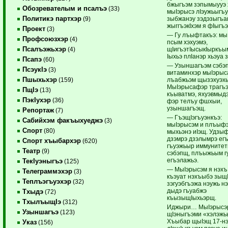
бжыгъэм зэпымыууэ 
Обозревателым и псалъэ
(33)
мыIэрысэ лIэужьыгъу
Политикэ партхэр
зыбжанэу зэдэзыгъак
(9)
жыггъэкIхэм я фIыгъэк
Проект
(3)
— Гу лъыфтакъэ: мы
Профсоюзхэр
(4)
псым хэхуэмэ,
Псалъэжьхэр
щIигъэтIысыкIыркъы
(4)
Iыхьэ плIанэр хьэуа
Псапэ
(60)
— Узыншагъэм сэбэп
ПсэукIэ
(3)
витаминхэр мыIэрыс
Пшыхьхэр
лъабжьэм щызэхуэхь
(159)
МыIэрысафэр трагъ
ПщIэ
(13)
къыватмэ, яхуэвмыд
ПэкIухэр
(36)
фэр телъу фшхыи,
узыншагъэщ.
Репортаж
(7)
— ГъэщIэгъуэнкъэ:
Сабийхэм факъыхуеджэ
(3)
мыIэрысэм и плъыф
Спорт
(80)
мыхьэнэ иIэщ. Удзы
дзэмрэ дзэлымрэ ег
Спорт хъыбархэр
(620)
гъуэжьыр иммунитет
Театр
(9)
сэбэпщ, плъыжьым г
егъэлажьэ.
ТекIуэныгъэ
(125)
— МыIэрысэм я нэхъ 
Телеграммэхэр
(3)
къэуат нэхъыбэ зыщ
Теплъэгъуэхэр
(32)
зэгуэбгъэжа нэужь нэ
дыдэ гъуабжэ
Тхыдэ
(72)
къызыщIыхьэрщ.
ТхылъыщIэ
(312)
Иджыри… МыIэрысэ
Узыншагъэ
(123)
щIэныгъэми «хэлэжь
Хъыбар щыIэщ 17-н
Указ
(156)