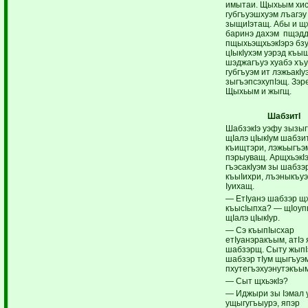
имытаи. Щыхьым хи
губгъуэшхуэм лъагэу
зыщиIэтащ. Абы и щх
баринэ дахэм пщэд
пщыхьэщхьэкIэрэ бз
цIыкIухэм уэрэд къы
шэджагъуэ хуабэ хъу
губгъуэм ит лэжьакIу
зыгъэпсэхупIэщ. Зэр
Щыхьым и жыгщ.
ШабзитI
ШабзэкIэ уэфу зызы
щIалэ цIыкIум шабзит
къищтэри, лэжьыгъэ
пэрыуващ. АрщхьэкIэ
гъэсакIуэм зы шабзэ
къыIихри, лъэныкъуэ
Iуихащ.
— ЕтIуанэ шабзэр щ
къысIыпха? — щIоуп
щIалэ цIыкIур.
— Сэ къыпIысхар
етIуанэракъым, атIэ 
шабзэрщ. Сыту жыпI
шабзэр тIум щыгъуэ
пхутегъэхуэнутэкъым
— Сыт щхьэкIэ?
— Иджыри зы Iэмал 
ущыгугъыурэ, япэр