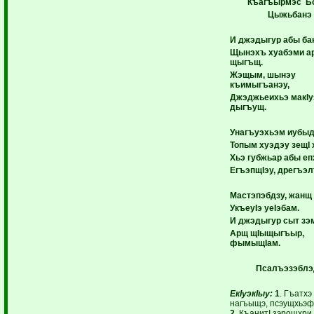
Къагъырмэс Б
Цыжьбанэ
И джэдыгур абы ба
Щынэхъ хуабэми а
щыгъщ.
Жэщым, шынэу
къимыгъанэу,
Джэджьеихьэ макIу
дыгъущ.
Унагъуэхьэм иубыд
Топым хуэдэу зещI 
Хьэ губжьар абы еп
ЕгъэпщIэу, дрегъэл
Мастэпэбдзу, жанщ 
УкъеуIэ уеIэбам.
И джэдыгур сыт зэ
Арщ щ
I
ыщыгъыр,
фымыщ
I
ам.
Псалъэзэблэ
ЕкIуэкIыу:
1
. Гъатхэ
нагъыщэ, псэущхьэфI
2
. КъанитI зэрошхри,