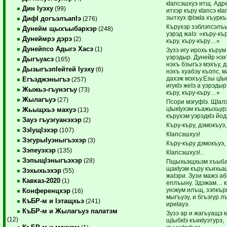
кIапсэшхуэ итщ. Адр
Дин Iуэху
(99)
итхэр къру кIапсэ кI
зытхух фIэкIа хъурк
ДифI догъэлъапIэ
(276)
Кърухэр зэблэпсэлъ
Дунейм щыхъыбархэр
(248)
уэрэд жаIэ: «къру-кър
Дунеймрэ дэрэ
(2)
къру, къру-къру…»
Дунейпсо Адыгэ Хасэ
(1)
Зузэ игу ирохь кърум
уэрэдыр. Дунейр нэх
Дыгъуасэ
(165)
нэхъ бзыгъэ мэхъу, 
ДызыгъэпIейтей Iуэху
(6)
нэхъ хуабэу къопс, 
дахэж мэхъу.Езы цIы
Егъэджэныгъэ
(257)
игукIэ жеIэ а уэрэдыр
Жыжьэ-гъунэгъу
(73)
къру, къру-къру…»
Жылагъуэ
(27)
Псори мэгуфIэ. ЩIал
цIыкIухэм къажыхьур
Жьыщхьэ махуэ
(13)
кърухэм уэрэдкIэ йод
Зауэ гъуэгуанэхэр
(2)
Къру-къру, дэмокъуэ,
ЗэIущIэхэр
(107)
КIапсэшхуэ!
ЗэгурыIуэныгъэхэр
(3)
Къру-къру дэмокъуэ,
Зэпеуэхэр
(135)
КIапсэшхуэ!..
ЗэпыщIэныгъэхэр
(28)
Пщыхьэщхьэм хъыбар
щакIуэм къру къихьа
Зэхыхьэхэр
(55)
жаIэри. Зузи мажэ а
Кавказ-2020
(1)
еплъыну. Здэжам… к
унэкум илъщ, зэпкъ
Конференцхэр
(16)
мыгъуэу, и бгъэгур 
КъБР-м и Iэтащхьэ
(241)
ириIауэ.
КъБР-м и Жылагъуэ палатэм
Зузэ ар и жагъуащэ 
(12)
щIыбкIэ къикIуэтурэ,