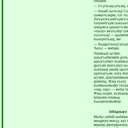
сешхри.
— Уэ улъэщ-улъэщ, 
— Ахьай сылъэщ! Сэ
сымылъэщмэ, хэт л
Зэгъунэгъуибгъум я 
пэгунибгъум сыкъых
гуащэм и щхьэнтэ кI
«пыху» жезгъэIэу со
сытелъщ! — щыжиIэм
къыхуилъащ, жи:
— ХьэдрэтыпцI ухъуи
Тыхъ! — жиIэри.
Наужьыр щтэри,
щхьэгъубжэмкIэ дэл
щхьэгъубжэ лъабжьэ
дыгъэм зригъэууэ зы
хьэпшыр цIыкIу щылъ
щилъагъум, нэхъ Iеи
щтэри, дэшхуеижьы
дэжеящ. Жэщ хъуху
къемыхыжыфу тесащ
«нау, нау» — жиIэу п
Жэщ хъури, хьэпшы
Iуахыжа нэужьщ
къыщехыжыфар.
Iэбэдзыуэ
Мыбы сабий зыбжан
ириджэгу мэхъу, ауэ 
мащIэр джэгуфынукъ