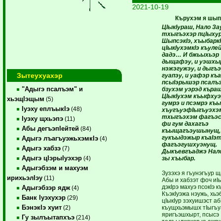
2021-10-19
Кърухэм я шы
ЦIыкIураш, Нало За
тхыгъэхэр пцIыху
ШыпсэкIэ, хъыбаркI
цIыкIухэмкIэ къуле
дадэ… И бжьыхьэр
дыщафэу, и уэшхы
нэжэгужэу, и дыгъэ
Зытеухуахэр
гуапэу, и уафэр къа
псыIэрышэр псалъэ
"Адыгэ псалъэм" и
бзухэм уэрэд къра
ЦIыкIухэм къыфхуэ
хьэщIэщым
(5)
гумрэ и псэмрэ къы
Iуэху еплъыкIэ
(48)
хъугъуэфIыгъуэхэм
тхыгъэхэм фагъэс
Iуэху щхьэпэ
(11)
фи гум дахагъэ
Абы дегъэпIейтей
(84)
къыщагъэушынущ,
гукъыдэжыр къаIэ
Адыгэ лъагъуэжьхэмкIэ
(4)
фагъэгушхуэнущ.
Адыгэ хабзэ
(7)
Дыкъевгъаджэ Нало
Адыгэ цIэрыIуэхэр
зы хъыбар.
(4)
Адыгэбзэм и махуэм
Зузэхэ я гъунэгъур ща
ирихьэлIэу
(11)
Абы и хабзэт фоч иI
дэкIрэ махуэ псокIэ к
Адыгэбзэр ядж
(4)
КъэкIуэжа нэужь, хьэ
Банк Iуэхухэр
(29)
цIыкIур зэхуишэст аб
БэнэкIэ хуит
къущхьэмышх тIыгъу
(2)
яригъэшхырт, псысэ
Гу зылъытапхъэ
(214)