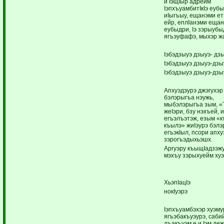
и IэщIыр адрейм
IэпхъуамбитIкIэ еубы
иIыгъыу, ещанэми ет
ейр, еплIанэми ещан
еубыдри, Iэ зэрыубы
ягъэуфафэ, мыхэр жа
Iэбэдзыуэ дзыуэ- дзы
Iэбэдзыуэ дзыуэ-дзы
Iэбэдзыуэ дзыуэ-дзы
Апхуэдэурэ джэгухэр
бэлэрыгъа нэужь,
мыбэлэрыгъа зым, «Т
жеIэри, бзу нэхъей, и
егъэлъэтэж, езым «к
къылэ» жиIэурэ бэлэ
егъэкIыл, псори апху
зэрогъэдыхьэшх.
Аргуэру къыщIадзэжу
мэхъу зэрыхуейм хуэ
ХьэпIацIэ
нокIуэрэ
Iэпхъуамбэхэр хуэму
ягъэбакъуэурэ, саби
лъакъуэм е и Iэм деж