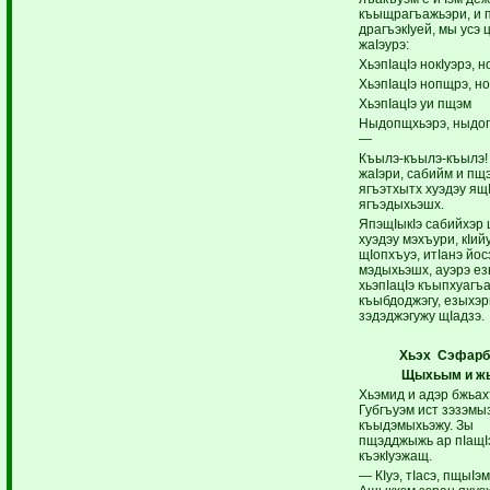
къыщрагъажьэри, и 
драгъэкIуей, мы усэ ц
жаIэурэ:
ХьэпIацIэ нокIуэрэ, н
ХьэпIацIэ нопщрэ, н
ХьэпIацIэ уи пщэм
Ныдопщхьэрэ, ныдо
—
Къылэ-къылэ-къылэ!
жаIэри, сабийм и пщ
ягъэтхытх хуэдэу ящI
ягъэдыхьэшх.
ЯпэщIыкIэ сабийхэр
хуэдэу мэхъури, кIий
щIопхъуэ, итIанэ йос
мэдыхьэшх, ауэрэ е
хьэпIацIэ къыпхуагъа
къыбдоджэгу, езыхэр
зэдэджэгужу щIадзэ.
Хьэх Сэфарб
Щыхьым и ж
Хьэмид и адэр бжьах
Губгъуэм ист зэзэмыз
къыдэмыхьэжу. Зы
пщэдджыжь ар пIащI
къэкIуэжащ.
— КIуэ, тIасэ, пщыIэм 