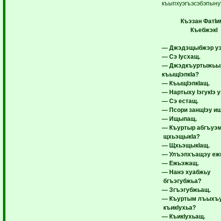
къыпхуэгъэсэбэпыну
Къэзан ФатIи
КъебжэкI
— Джэдэщыбжэр уэ
— Сэ Iусхащ.
— Джэдкъуртыжьы
къыщIэпкIа?
— КъыщIэпкIащ.
— Нартыху IэгукIэ у
— Сэ естащ.
— Псори занщIэу и
— Ищыпащ.
— Къуртыр абгъуэ
щхьэщыкIа?
— ЩхьэщыкIащ.
— Улъэпхъащэу еж
— Ежьэжащ.
— Нанэ хуабжьу
бгъэгубжьа?
— Згъэгубжьащ.
— Къуртым лъыхъ
къикIухьа?
— КъикIухьащ.