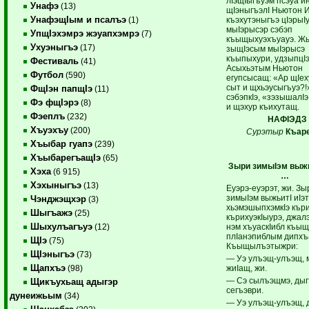
лIэщIыгъуэм псэуа 
Унафэ
(13)
щIэныгъэлI Ньютон И
УнафэщIым и псалъэ
къэхутэныгъэ цIэрыI
(1)
мыIэрысэр сэбэп
УпщIэхэмрэ жэуапхэмрэ
(7)
къыщыхуэхъуауэ. Жы
Ухуэныгъэ
(17)
зыщIэсым мыIэрысэ
къыпыхури, удзыпцIэ
Фестиваль
(41)
Асыхьэтым Ньютон
Футбол
(590)
егупсысащ: «Ар щIе
сыт и щхьэусыгъуэ?!
ФщIэн папщIэ
(11)
сэбэпкIэ, «зэзышалI
Фэ фщIэрэ
(8)
и щэхур къихутащ.
Фэеплъ
(232)
НАФIЭДЗ 
Хъуэхъу
(200)
Сурэтыр
Къар
Хъыбар гуапэ
(239)
ХъыбарегъащIэ
(65)
Зыри
зимыIэм
выж
Хэха
(6 915)
…
Хэхыныгъэ
(13)
Еуэрэ-еуэрэт, жи. Зы
зимыIэм выжьитI иIэт
Чэнджэщхэр
(3)
хьэмэшыпхэмкIэ къри
Шыгъажэ
(25)
кърихуэкIыурэ, джалэ
Шыхулъагъуэ
нэм хъуаскIибл къыщ
(12)
плIанэпиблым дипхъ
ЩIэ
(75)
Къыщылъэтыжри:
ЩIэныгъэ
(73)
— Уэ улъэщ-улъэщ,
Щапхъэ
жиIащ, жи.
(98)
— Сэ сылъэщмэ, ды
Щикъухьащ адыгэр
сегъэври.
дунеижьым
(34)
— Уэ улъэщ-улъэщ, 