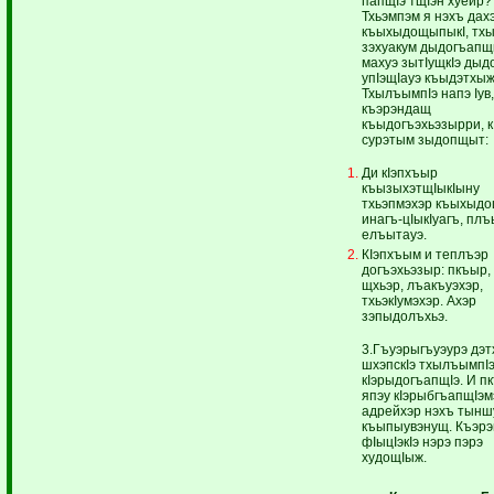
папщIэ тщIэн хуейр?
Тхьэмпэм я нэхъ дах
къыхыдощыпыкI, тх
зэхуакум дыдогъапщк
махуэ зытIущкIэ дыд
упIэщIауэ къыдэтхы
ТхылъымпIэ напэ Iув,
къэрэндащ
къыдогъэхьэзырри, к
сурэтым зыдопщыт:
Ди кIэпхъыр
къызыхэтщIыкIыну
тхьэпмэхэр къыхыдо
инагъ-цIыкIуагъ, пл
елъытауэ.
КIэпхъым и теплъэр
догъэхьэзыр: пкъыр, 
щхьэр, лъакъуэхэр,
тхьэкIумэхэр. Ахэр
зэпыдолъхьэ.
3.Гъуэрыгъуэурэ дэт
шхэпскIэ тхылъымпIэ
кIэрыдогъапщIэ. И п
япэу кIэрыбгъапщIэм
адрейхэр нэхъ тынш
къыпыувэнущ. Къэр
фIыцIэкIэ нэрэ пэрэ
худощIыж.