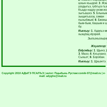
шхын къыдокI.
3
. Жэ
уэздыгъэ, губгъуэ гъ
Къадз-надзу унэм и
зыгъашхэ.
5
. Блыны
зыщигъазэу, зэман
пызыбжыкI.
6
. Бжэны
бым-бым, башым и щ
бу.
Къехыу:
1
. Адакъэ 
хьэщIэщ кIуэрей.
Зыгъэхьэзыр
Жэуапхэр:
ЕкIуэкIыу:
1
. Щынэ;
3
. Мазэ;
4
. Кхъузанэ;
Сыхьэт;
6
. Бэрэбан.
Къехыу:
1
. Щхьэнтэ.
Copyright 2010 АДЫГЭ ПСАЛЪЭ | autor:
Пщыбыхь Рустам:
comik-07@mail.ru
| e-
mail:
adyghe@mail.ru