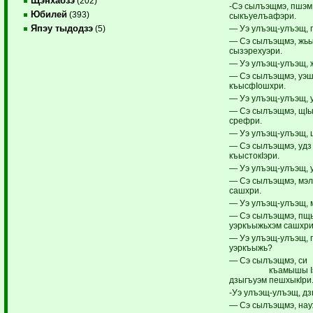
Щэнхабзэ
(202)
-Сэ сылъэщмэ, пшэм
Юбилей
(393)
сыкъуелъафэри.
Япэу тыдодзэ
— Уэ улъэщ-улъэщ, 
(5)
— Сэ сылъэщмэ, жь
сызэрехуэри.
— Уэ улъэщ-улъэщ, 
— Сэ сылъэщмэ, уэш
къысфIошхри.
— Уэ улъэщ-улъэщ, 
— Сэ сылъэщмэ, щI
срефри.
— Уэ улъэщ-улъэщ, 
— Сэ сылъэщмэ, удз
къыстокIэри.
— Уэ улъэщ-улъэщ, 
— Сэ сылъэщмэ, мэл
сашхри.
— Уэ улъэщ-улъэщ, 
— Сэ сылъэщмэ, пщ
уэркъыжьхэм сашхр
— Уэ улъэщ-улъэщ, 
уэркъыжь?
— Сэ сылъэщмэ, си
къамышы Iэп
дзыгъуэм пешхыкIри
-Уэ улъэщ-улъэщ, дз
— Сэ сылъэщмэ, на