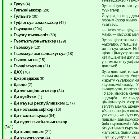
телъыджэхэр къажри
Гуауэ
(4)
Зузэ фIыуэ илъагъур
ГукъэкIыжхэр
гъунэгъур…
(29)
Йоуэри, зы пщэддж
Гулъытэ
(30)
гуэрым Зузэр жьыуэ
ГуфIэгъуэ зэхыхьэхэр
(42)
къагъэуш.
Гъуазджэ
(204)
— Нажэ псынщIэу, —
мамэ, — кърухэр мэл
Гъуэгу къежьапIэ
(59)
Зузэ ищIэртэкъым къ
Гъэлъэгъуэныгъэхэр
(129)
жыхуаIэр. ИгъащIэм
Гъэмахуэ
(13)
илъэгъуатэкъым. ИтI
щIож. ЦIыхухэр къыщ
Гъэмахуэ зыгъэпсэхугъуэ
(18)
хэт пщIантIэм дэту, х
Гъэсэныгъэ
(15)
уэрамым тету уафэмк
ГъэщIэгъуэнщ
доплъей.
(31)
Зузи доплъей, илъаг
ДАХ
(70)
сытми имыщIэу. Уаф
Джэрпэджэж
(9)
кIэрыту къуалэбзу кI
Дзюдо
къуршымкIэ макIуэ. 
(2)
къащхъуэщ, кIапсэр 
Ди зэпыщIэныгъэхэр
(34)
«Уарэ, мыхэра хъунщ
Ди куейхэм
(1)
зэджэр!» — жи хъыд
цIыкIум игукIэ. Ахэр к
Ди къуэш республикэхэм
(177)
зэгуэту макIуэ, щэнау
Ди нэхъыжьыфIхэр
(16)
«Уарэ, арэфым ещхь
увахэщ»,- жи Зузэ игу
Ди псэлъэгъухэр
(84)
пашэм и дамэшхуэхэ
Ди сурэт гъэтIылъыгъэхэр
йоIэ къуршымкIэ. Аб
(341)
бгъуитIымкIэ къру з
Ди хьэщIэщым
(21)
кIэлъокIуэ. Зым яужь
заукъуэдияуэ, къру
Ди хэкуэгъухэр
(4)