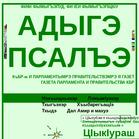
ФИФI ФЫМЫГЪЭПУД, ФИ IЕЙ ФЫМЫГЪЭПЩКIУ
АДЫГЭ
ПСАЛЪЭ
КъБР-м И ПАРЛАМЕНТЫМРЭ ПРАВИТЕЛЬСТВЭМРЭ Я ГАЗЕТ
ГАЗЕТА ПАРЛАМЕНТА И ПРАВИТЕЛЬСТВА КБР
Нэхъыщхьэхэр
Лэжьакlуэхэр
Тхыгъэхэр
Хъыбарегъащlэ
Тхыдэ
Дал Амир и махуэ
« ЦIыхубэм я къыщхьэщыжакIуэ
ЗэпэщIэтыныгъэ гуащIэм б
къыщызэIуахакъым
»
ЦIыкIураш