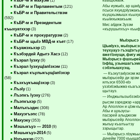
КъБР-м и махуэм
къыщIокIыж.
(1)
Абы иужькIэ, ар щакI
КъБР-м и Парламентым
(121)
псыси яхуедэIуэжак
КъБР-м и Правительствэм
къущхьэмышх къыху
(592)
къыIихыжакъым.
КъБР-м и Президентым
Мис абдеж Зузэм
къыхуатххэр
«кърушыпхъу» къыф
(3)
КъБР-м и прокуратурэм
(2)
МыIэрысэ
КъБР-м щыIэ МВД-м къет
(17)
ЦIыкIухэ, мыIэрысэ
Къуажэхьхэр
(2)
теу
хуауэ гъэщIэгъ
Къэбэрдей Адыгэ Хасэ
(12)
вжетIэнущи, фигу и
МыIэрысэ фшхырей
Къэрал Iуэху
(9)
IэфIщ, узыншагъэмк
Къэрал IуэхущIапIэхэм
(11)
сэбэпышхуэщ.
Къэрал къулыкъущIапIэхэр
— КъэхутакIуэхэм жа
мыIэрысейр ди эрэм и
(58)
илъэси 6500-кIэ
КъэхъукъащIэхэр
(3)
узэIэбэкIыжмэ къагъэ
ЛъэIу
(1)
щытауэ.
Лъэпкъ Iуэху
(276)
— ИнджылызыбзэкIэ 
Лъэпкъхэр
(5)
рысэм зэреджэр «app
Ар Аполлон и цIэм к
Малъхъэдис
(308)
Абы и щхьэусы-
Махуэгъэпс
(78)
пасэрей алыджхэм
мыIэрысейр Аполлон
Махуэку
(353)
жыгыу къалъытэу
Мэшыкъуэ — 2010
(9)
зэрыщытар.
Мэшыкъуэ-2014
(5)
— МыIэрысэ лIэужьы
дунейм 7000 къыщаб
Нэтынхэр
(227)