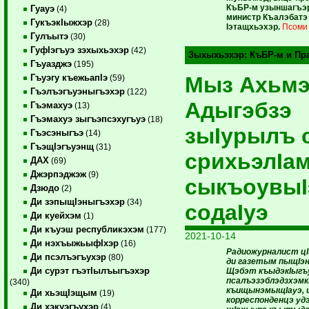
КъБР-м узыншагъэр
Гуауэ
(4)
министр Къалэбатэ 
ГукъэкIыжхэр
(28)
Iэтащхьэхэр.
Псоми
Гулъытэ
(30)
ГуфIэгъуэ зэхыхьэхэр
(42)
Зыхыхьэхэр:
КъБР-м и Пр
Гъуазджэ
(195)
Мыз Ахьмэ
Гъуэгу къежьапIэ
(59)
Гъэлъэгъуэныгъэхэр
(122)
Адыгэбзэ
Гъэмахуэ
(13)
Гъэмахуэ зыгъэпсэхугъуэ
(18)
зыIурылъ 
Гъэсэныгъэ
(14)
ГъэщIэгъуэнщ
(31)
срихьэлIам
ДАХ
(69)
Джэрпэджэж
(9)
сыкъоувыI
Дзюдо
(2)
Ди зэпыщIэныгъэхэр
(34)
содаIуэ
Ди куейхэм
(1)
Ди къуэш республикэхэм
(177)
2021-10-14
Ди нэхъыжьыфIхэр
(16)
Радиожурналист цI
Ди псэлъэгъухэр
(80)
ди газетым пыщIэн
Ди сурэт гъэтIылъыгъэхэр
Щэбэт къыдэкIыгъ
псалъэзэблэдзхэмк
(340)
къищынэмыщIауэ, и
Ди хьэщIэщым
(19)
корреспонденцэ уд
Ди хэкуэгъухэр
(4)