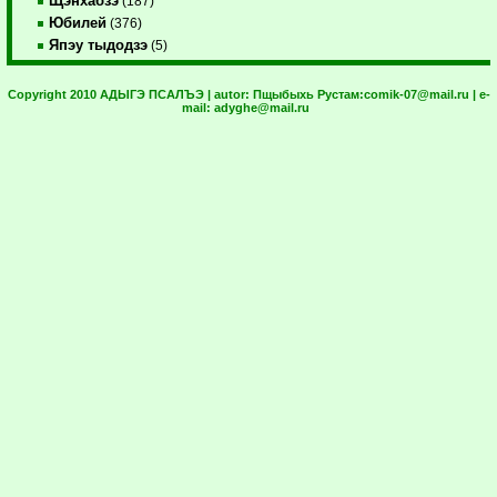
Щэнхабзэ
(187)
Юбилей
(376)
Япэу тыдодзэ
(5)
Copyright 2010 АДЫГЭ ПСАЛЪЭ | autor:
Пщыбыхь Рустам:
comik-07@mail.ru
| e-
mail:
adyghe@mail.ru