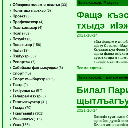
Зыхыхьэхэр:
Махуэку
Обозревателым и псалъэ
(33)
Политикэ партхэр
(9)
Фащэ къэ
Проект
(3)
Профсоюзхэр
(4)
тхыдэ иIэ
Псалъэжьхэр
(4)
Псапэ
(59)
2021-10-14
ПсэукIэ
(3)
«Зы фащэм и хъыб
Пшыхьхэр
(158)
щIэту Сэралъп Мад
Къуэжокъуэ Феня (
ПщIэ
(13)
щыта фащэ екIухэм
ПэкIухэр
(35)
сурэтхэмрэ я гъэл
гъэщIэгъуэн къыщы
Репортаж
(7)
Сабийхэм факъыхуеджэ
(3)
Псоми еджэн…
Спорт
(45)
Зыхыхьэхэр:
Гъэлъэгъуэн
Спорт хъыбархэр
(605)
Театр
(9)
Билал Пар
ТекIуэныгъэ
(97)
Телеграммэхэр
(3)
щытлъагъ
Теплъэгъуэхэр
(31)
Тхыдэ
(70)
2021-10-14
ТхылъыщIэ
(302)
БэнэкIэ хуитымкIэ 
Узыншагъэ
(115)
щэнейрэ дуней псо
Указ
Билал илъэсиплIкI
(155)