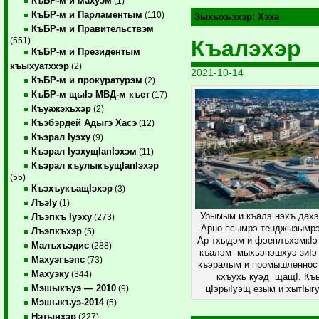
КъБР-м и махуэм
(1)
КъБР-м и Парламентым
(110)
Зыхыхьэхэр:
Хэха
КъБР-м и Правительствэм
Къалэхэр
(551)
КъБР-м и Президентым
къыхуатххэр
(2)
2021-10-14
КъБР-м и прокуратурэм
(2)
КъБР-м щыIэ МВД-м къет
(17)
Къуажэхьхэр
(2)
Къэбэрдей Адыгэ Хасэ
(12)
Къэрал Iуэху
(9)
Къэрал IуэхущIапIэхэм
(11)
Къэрал къулыкъущIапIэхэр
(55)
КъэхъукъащIэхэр
(3)
ЛъэIу
(1)
Урымым и къалэ нэхъ дах
Лъэпкъ Iуэху
(273)
Арно псымрэ тенджызымрэ
Лъэпкъхэр
(5)
Ар тхыдэм и фэеплъхэмкIэ
Малъхъэдис
(288)
къалэм мыхьэнэшхуэ зиIэ
Махуэгъэпс
(73)
къэралым и промышленнос
Махуэку
(344)
кхъухь куэд щащI. Къ
Мэшыкъуэ — 2010
(9)
цIэрыIуэщ езым и хытIыг
Мэшыкъуэ-2014
(5)
Нэтынхэр
(227)