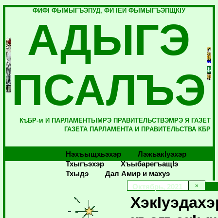
ФИФI ФЫМЫГЪЭПУД, ФИ IЕЙ ФЫМЫГЪЭПЩКIУ
АДЫГЭ
ПСАЛЪЭ
КъБР-м И ПАРЛАМЕНТЫМРЭ ПРАВИТЕЛЬСТВЭМРЭ Я ГАЗЕТ
ГАЗЕТА ПАРЛАМЕНТА И ПРАВИТЕЛЬСТВА КБР
Нэхъыщхьэхэр
Лэжьакlуэхэр
Тхыгъэхэр
Хъыбарегъащlэ
Тхыдэ
Дал Амир и махуэ
Октябрь, 2021
ХэкIуэдахэ