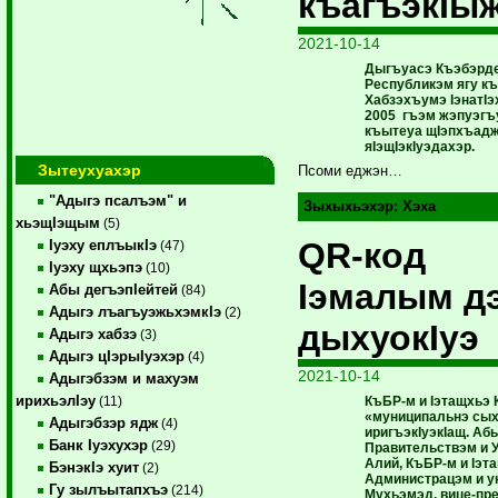
къагъэкIы
2021-10-14
Дыгъуасэ Къэбэрд
Республикэм ягу 
Хабзэхъумэ IэнатIэ
2005 гъэм жэпуэгъ
къытеуа щIэпхъад
яIэщIэкIуэдахэр.
Зытеухуахэр
Псоми еджэн…
"Адыгэ псалъэм" и
Зыхыхьэхэр:
Хэха
хьэщIэщым
(5)
QR-код
Iуэху еплъыкIэ
(47)
Iуэху щхьэпэ
(10)
Iэмалым д
Абы дегъэпIейтей
(84)
Адыгэ лъагъуэжьхэмкIэ
(2)
дыхуокIуэ
Адыгэ хабзэ
(3)
Адыгэ цIэрыIуэхэр
(4)
2021-10-14
Адыгэбзэм и махуэм
ирихьэлIэу
КъБР-м и Iэтащхьэ К
(11)
«муниципальнэ сых
Адыгэбзэр ядж
(4)
иригъэкIуэкIащ. Аб
Банк Iуэхухэр
(29)
Правительствэм и 
Алий, КъБР-м и Iэт
БэнэкIэ хуит
(2)
Администрацэм и у
Гу зылъытапхъэ
(214)
Мухьэмэд, вице-пр