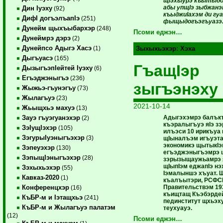
щIэхыурэ къытыд
абы упщIэ зыбжанэ
Дин Iуэху
(92)
къыджиIахэм ди гу
ДифI догъэлъапIэ
(251)
фыщыдогъэгъуазэ
Дунейм щыхъыбархэр
(248)
Псоми еджэн…
Дунеймрэ дэрэ
(2)
Дунейпсо Адыгэ Хасэ
(1)
Зыхыхьэхэр:
Хэха
Дыгъуасэ
(165)
ГъащIэр
ДызыгъэпIейтей Iуэху
(6)
Егъэджэныгъэ
(236)
зыгъэнэху
Жыжьэ-гъунэгъу
(73)
Жылагъуэ
(23)
2021-10-14
Жьыщхьэ махуэ
(13)
Адыгэхэмрэ балък
Зауэ гъуэгуанэхэр
(2)
къэралыгъуэ яIэ з
ЗэIущIэхэр
(105)
илъэси 10 ирикъуа 
ЗэгурыIуэныгъэхэр
(3)
щIыналъэм игъуэта
экономикэ щытыкIэ
Зэпеуэхэр
(130)
егъэджэныгъэмрэ 
ЗэпыщIэныгъэхэр
(28)
зэрызыщаужьамрэ я
щIыпIэм еджапIэ н
Зэхыхьэхэр
(55)
Iэмалыншэ хъуат. 
Кавказ-2020
(1)
къалъытэри, РСФС
Правительствэм 19
Конференцхэр
(16)
къищтащ Къэбэрд
КъБР-м и Iэтащхьэ
(241)
пединститут щхьэ
КъБР-м и Жылагъуэ палатэм
теухуауэ.
(12)
Псоми еджэн…