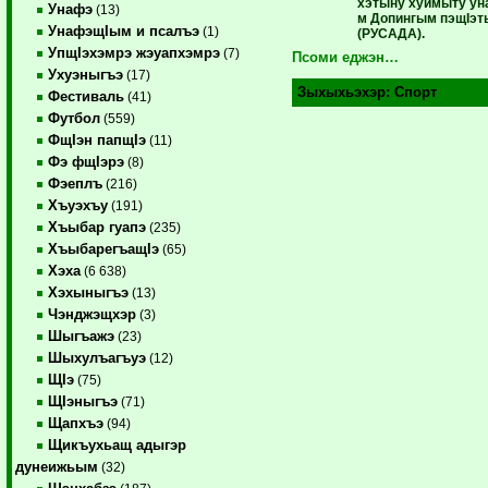
хэтыну хуимыту у
Унафэ
(13)
м Допингым пэщIэт
УнафэщIым и псалъэ
(1)
(РУСАДА).
УпщIэхэмрэ жэуапхэмрэ
(7)
Псоми еджэн…
Ухуэныгъэ
(17)
Зыхыхьэхэр:
Спорт
Фестиваль
(41)
Футбол
(559)
ФщIэн папщIэ
(11)
Фэ фщIэрэ
(8)
Фэеплъ
(216)
Хъуэхъу
(191)
Хъыбар гуапэ
(235)
ХъыбарегъащIэ
(65)
Хэха
(6 638)
Хэхыныгъэ
(13)
Чэнджэщхэр
(3)
Шыгъажэ
(23)
Шыхулъагъуэ
(12)
ЩIэ
(75)
ЩIэныгъэ
(71)
Щапхъэ
(94)
Щикъухьащ адыгэр
дунеижьым
(32)