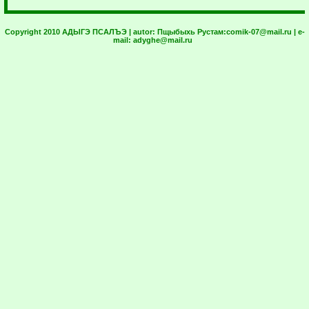
Copyright 2010 АДЫГЭ ПСАЛЪЭ | autor:
Пщыбыхь Рустам:
comik-07@mail.ru
| e-
mail:
adyghe@mail.ru