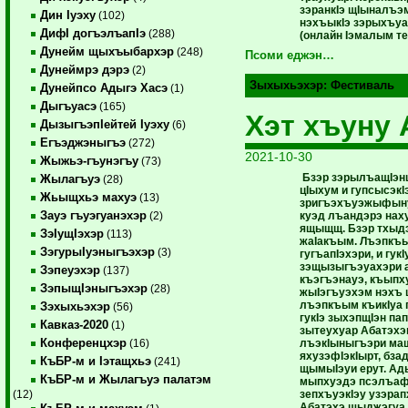
зэранкIэ щIыналъэ
Дин Iуэху
(102)
нэхъыкIэ зэрыхъуа
ДифI догъэлъапIэ
(288)
(онлайн Iэмалым т
Дунейм щыхъыбархэр
(248)
Псоми еджэн…
Дунеймрэ дэрэ
(2)
Зыхыхьэхэр:
Фестиваль
Дунейпсо Адыгэ Хасэ
(1)
Дыгъуасэ
(165)
Хэт хъуну 
ДызыгъэпIейтей Iуэху
(6)
Егъэджэныгъэ
(272)
2021-10-30
Жыжьэ-гъунэгъу
(73)
Бзэр зэрылъащIэнш
Жылагъуэ
(28)
цIыхум и гупсысэкI
Жьыщхьэ махуэ
(13)
зригъэхъуэжыфын
Зауэ гъуэгуанэхэр
куэд лъандэрэ наху
(2)
ящыщщ. Бзэр тхыдэ
ЗэIущIэхэр
(113)
жаIакъым. Лъэпкъы
ЗэгурыIуэныгъэхэр
(3)
гугъапIэхэри, и гук
зэщызыгъэуахэри а
Зэпеуэхэр
(137)
къэгъэнауэ, къыпх
ЗэпыщIэныгъэхэр
(28)
жыIэгъуэхэм нэхъ
лъэпкъым къикIуа 
Зэхыхьэхэр
(56)
гукIэ зыхэпщIэн па
Кавказ-2020
(1)
зытеухуар Абатэхэ
Конференцхэр
лъэкIыныгъэри мащ
(16)
яхузэфIэкIырт, бз
КъБР-м и Iэтащхьэ
(241)
щымыIэуи ерут. Ад
КъБР-м и Жылагъуэ палатэм
мыпхуэдэ псэлъафэ
зепхъуэкIэу узэра
(12)
Абатэхэ щыджэгуа 