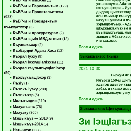
КъБР-м и махуэм
(1)
укъэнэнуми, Абатэ
КъБР-м и Парламентым
(129)
нэгъуэщIхэри… Иу
КъБР-м и Правительствэм
дыдэщ щызэхэтхар,
абы къикIыр къыг
(623)
нахуэщ ущием и л
КъБР-м и Президентым
зэрыщIэлъыр. «Ады
къыхуатххэр
(3)
щIэджыкIакIуэхэм 
къытщыхъуащ, мып
КъБР-м и прокуратурэм
(2)
зыпылъ Абатэ-хэр 
КъБР-м щыIэ МВД-м къет
(18)
итлъхьэмэ.
Къуажэхьхэр
(2)
Псоми еджэн…
Къэбэрдей Адыгэ Хасэ
(12)
Къэрал Iуэху
Зыхыхьэхэр:
Тхыдэ
(9)
Къэрал IуэхущIапIэхэм
(11)
Къэрал къулыкъущIапIэхэр
2021-10-30
(59)
Тыркум ис
КъэхъукъащIэхэр
(3)
Илъэси 150-м щIиг
ЛъэIу
(1)
адыгэр адыгэу къыз
хабзэ, и тхыдэ ихъ
Лъэпкъ Iуэху
(280)
зэрыщыпсэум уигу
Лъэпкъхэр
(5)
Псоми еджэн…
Малъхъэдис
(319)
Махуэгъэпс
(78)
Зыхыхьэхэр:
Щикъухьащ 
Махуэку
(365)
Зи IэщIагъ
Мэшыкъуэ — 2010
(9)
Мэшыкъуэ-2014
(5)
Нэтынхэр
(227)