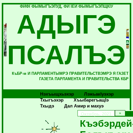
ФИФI ФЫМЫГЪЭПУД, ФИ IЕЙ ФЫМЫГЪЭПЩКIУ
АДЫГЭ
ПСАЛЪЭ
КъБР-м И ПАРЛАМЕНТЫМРЭ ПРАВИТЕЛЬСТВЭМРЭ Я ГАЗЕТ
ГАЗЕТА ПАРЛАМЕНТА И ПРАВИТЕЛЬСТВА КБР
Нэхъыщхьэхэр
Лэжьакlуэхэр
Тхыгъэхэр
Хъыбарегъащlэ
Тхыдэ
Дал Амир и махуэ
Октябрь, 2021
Къэбэрдей