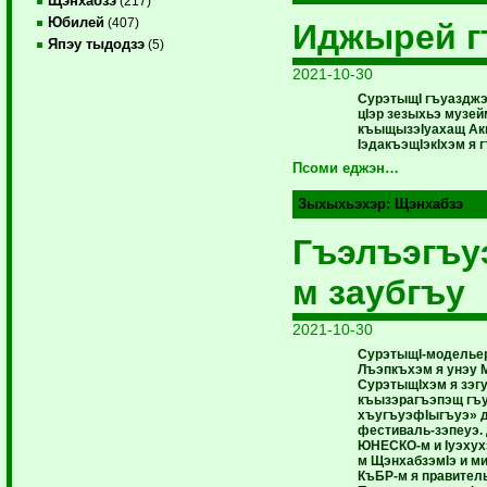
Щэнхабзэ
(217)
Юбилей
(407)
Иджырей г
Япэу тыдодзэ
(5)
2021-10-30
СурэтыщI гъуазджэ
цIэр зезыхьэ музей
къыщызэIуахащ Акк
IэдакъэщIэкIхэм я
Псоми еджэн…
Зыхыхьэхэр:
Щэнхабзэ
Гъэлъэгъу
м заубгъу
2021-10-30
СурэтыщI-модельер
Лъэпкъхэм я унэу 
СурэтыщIхэм я зэг
къызэрагъэпэщ гъу
хъугъуэфIыгъуэ» 
фестиваль-зэпеуэ.
ЮНЕСКО-м и Iуэхухэ
м ЩэнхабзэмIэ и ми
КъБР-м я правитель