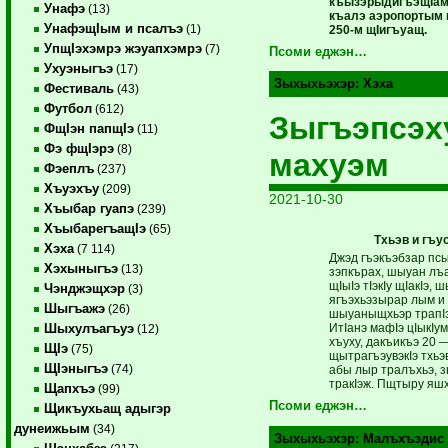
къызэрыдигъэщIамк
Унафэ
(13)
къалэ аэропортым 
УнафэщIым и псалъэ
(1)
250-м щIигъуащ.
УпщIэхэмрэ жэуапхэмрэ
(7)
Псоми еджэн…
Ухуэныгъэ
(17)
Зыхыхьэхэр:
Хэха
Фестиваль
(43)
Футбол
(612)
Зыгъэпсэх
ФщIэн папщIэ
(11)
Фэ фщIэрэ
(8)
махуэм
Фэеплъ
(237)
Хъуэхъу
(209)
2021-10-30
Хъыбар гуапэ
(239)
ХъыбарегъащIэ
(65)
Тхьэв и гъу
Хэха
(7 114)
Джэд гъэкъэбзар псы 
Хэхыныгъэ
(13)
зэпкърах, шыуан лъ
щIыIэ тIэкIу щIакIэ, 
Чэнджэщхэр
(3)
ягъэхьэзырар лым и 
Шыгъажэ
(26)
шыуаныщхьэр трапIэ
ИтIанэ мафIэ цIыкIу
Шыхулъагъуэ
(12)
хъуху, дакъикъэ 20 — 
ЩIэ
(75)
щытрагъэувэкIэ тхьэ
ЩIэныгъэ
(74)
абы лыр тралъхьэ, 
тракIэж. Пщтыру яшх
Щапхъэ
(99)
Псоми еджэн…
Щикъухьащ адыгэр
дунеижьым
(34)
Зыхыхьэхэр:
Малъхъэдис