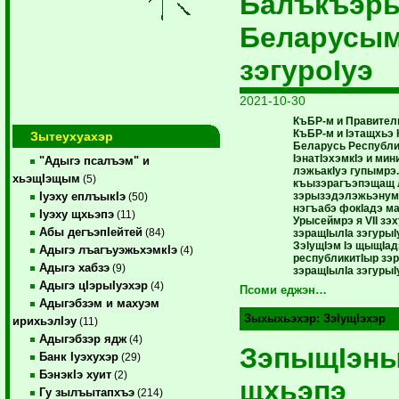
Балъкъэр
Беларусы
зэгуроIуэ
2021-10-30
КъБР-м и Правител
КъБР-м и Iэтащхьэ 
Зытеухуахэр
Беларусь Республ
IэнатIэхэмкIэ и ми
"Адыгэ псалъэм" и
лэжьакIуэ гупымрэ
хьэщIэщым
(5)
къызэрагъэпэщащ 
зэрызэдэлэжьэнум 
Iуэху еплъыкIэ
(50)
нэгъабэ фокIадэ м
Iуэху щхьэпэ
(11)
Урысеймрэ я VII з
Абы дегъэпIейтей
(84)
зэращIылIа зэгурыI
ЗэIущIэм Iэ щыщIад
Адыгэ лъагъуэжьхэмкIэ
(4)
республикитIыр зэ
Адыгэ хабзэ
(9)
зэращIылIа зэгуры
Адыгэ цIэрыIуэхэр
(4)
Псоми еджэн…
Адыгэбзэм и махуэм
Зыхыхьэхэр:
ЗэIущIэхэр
ирихьэлIэу
(11)
Адыгэбзэр ядж
(4)
ЗэпыщIэны
Банк Iуэхухэр
(29)
БэнэкIэ хуит
(2)
щхьэпэ
Гу зылъытапхъэ
(214)