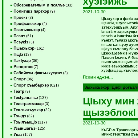
хуэIэижь
Обозревателым и псалъэ
(33)
Политикэ партхэр
2021-10-30
(9)
Проект
(3)
ЦIыхухэр я фэкIэ 
щэнкIи, я гупсысэк
Профсоюзхэр
(4)
зэтехуэркъым. Апх
Псалъэжьхэр
(4)
IэнатIэм зэрыхущыт
Псапэ
псэкIэ и IэнатIэм 
(61)
къеIэт, гъуазэ мэх
ПсэукIэ
(3)
ягъэлъагъуэу хуожь
Пшыхьхэр
(161)
щIауэ хьэлэлу бгъ
ЩэнхабзэмкIэ и ун
ПщIэ
(13)
Пэщол Iэсият. А б
ПэкIухэр
(36)
пыплъхьэн щымыIэу
инкIэ езыхьэкIым, 
Репортаж
(7)
хуэфащэщ, къилэж
Сабийхэм факъыхуеджэ
(3)
Псоми еджэн…
Спорт
(86)
Спорт хъыбархэр
(621)
Зыхыхьэхэр:
ДифI догъэл
Театр
(9)
ТекIуэныгъэ
ЦIыху мин 
(127)
Телеграммэхэр
(3)
щызэблокI
Теплъэгъуэхэр
(32)
Тхыдэ
(82)
ТхылъыщIэ
(317)
2021-10-30
Узыншагъэ
(125)
КъБР-м Транспортым
министерствэм хъ
Указ
(157)