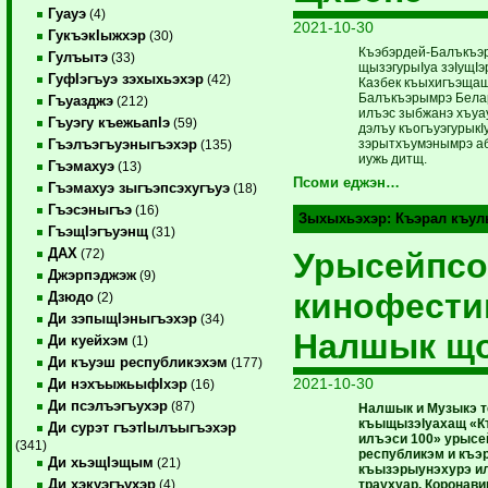
Гуауэ
(4)
2021-10-30
ГукъэкIыжхэр
(30)
Къэбэрдей-Балъкъэ
Гулъытэ
(33)
щызэгурыIуа зэIущIэ
ГуфIэгъуэ зэхыхьэхэр
(42)
Казбек къыхигъэщащ
Балъкъэрымрэ Бела
Гъуазджэ
(212)
илъэс зыбжанэ хъуау
Гъуэгу къежьапIэ
(59)
дэлъу къогъуэгурыкIу
зэрытхъумэнымрэ а
Гъэлъэгъуэныгъэхэр
(135)
иужь дитщ.
Гъэмахуэ
(13)
Псоми еджэн…
Гъэмахуэ зыгъэпсэхугъуэ
(18)
Гъэсэныгъэ
(16)
Зыхыхьэхэр:
Къэрал къул
ГъэщIэгъуэнщ
(31)
ДАХ
Урысейпсо
(72)
Джэрпэджэж
(9)
кинофест
Дзюдо
(2)
Ди зэпыщIэныгъэхэр
(34)
Налшык що
Ди куейхэм
(1)
Ди къуэш республикэхэм
(177)
2021-10-30
Ди нэхъыжьыфIхэр
(16)
Ди псэлъэгъухэр
(87)
Налшык и Музыкэ т
къыщызэIуахащ «К
Ди сурэт гъэтIылъыгъэхэр
илъэси 100» урысе
(341)
республикэм и къэ
Ди хьэщIэщым
(21)
къызэрыунэхурэ и
Ди хэкуэгъухэр
траухуар. Коронави
(4)