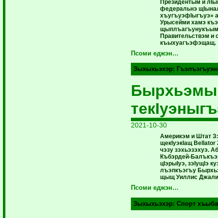
Президентым и лIы
федеральнэ щIынал
хъугъуэфIыгъуэ» а
Урысейми хамэ къ
щыплъагъунукъым. 
Правительствэм и 
къыхуагъэфэщащ.
Псоми еджэн…
Зыхыхьэхэр:
Гъэлъэгъуэн
Бырхьэмым
текIуэныгъ
2021-10-30
Америкэм и Штат З
щекIуэкIащ Bellator
чэзу зэхьэзэхуэ. 
Къбэрдей-Балъкъэ
цIэрыIуэ, зэIущIэ 
лъэпкъэгъу Бырхь
щыщ Уиллис Джали
Псоми еджэн…
Зыхыхьэхэр:
Спорт хъыба