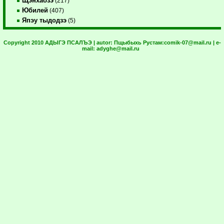
Щэнхабзэ
(217)
Юбилей
(407)
Япэу тыдодзэ
(5)
Copyright 2010 АДЫГЭ ПСАЛЪЭ | autor:
Пщыбыхь Рустам:
comik-07@mail.ru
| e-
mail:
adyghe@mail.ru