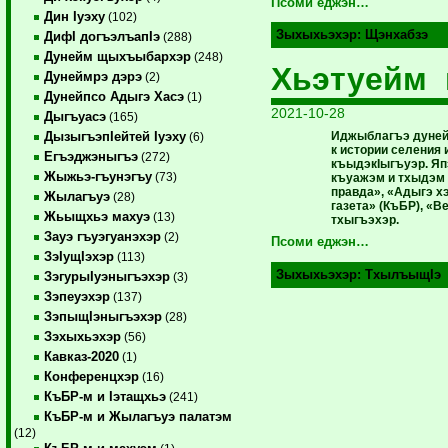
Псоми еджэн…
Дин Iуэху
(102)
Зыхыхьэхэр:
Щэнхабзэ
ДифI догъэлъапIэ
(288)
Дунейм щыхъыбархэр
(248)
Хьэтуейм 
Дунеймрэ дэрэ
(2)
Дунейпсо Адыгэ Хасэ
(1)
2021-10-28
Дыгъуасэ
(165)
Иджыблагъэ дуней
ДызыгъэпIейтей Iуэху
(6)
к истории селения 
Егъэджэныгъэ
(272)
къыдэкIыгъуэр. Я
Жыжьэ-гъунэгъу
(73)
къуажэм и тхыдэм 
правда», «Адыгэ хэ
Жылагъуэ
(28)
газета» (КъБР), «
Жьыщхьэ махуэ
(13)
тхыгъэхэр.
Зауэ гъуэгуанэхэр
(2)
Псоми еджэн…
ЗэIущIэхэр
(113)
Зыхыхьэхэр:
ТхылъыщIэ
ЗэгурыIуэныгъэхэр
(3)
Зэпеуэхэр
(137)
ЗэпыщIэныгъэхэр
(28)
Зэхыхьэхэр
(56)
Кавказ-2020
(1)
Конференцхэр
(16)
КъБР-м и Iэтащхьэ
(241)
КъБР-м и Жылагъуэ палатэм
(12)