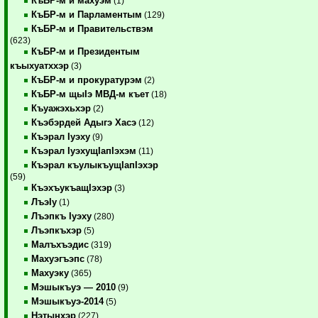
КъБР-м и махуэм
(1)
КъБР-м и Парламентым
(129)
КъБР-м и Правительствэм
(623)
КъБР-м и Президентым
къыхуатххэр
(3)
КъБР-м и прокуратурэм
(2)
КъБР-м щыIэ МВД-м къет
(18)
Къуажэхьхэр
(2)
Къэбэрдей Адыгэ Хасэ
(12)
Къэрал Iуэху
(9)
Къэрал IуэхущIапIэхэм
(11)
Къэрал къулыкъущIапIэхэр
(59)
КъэхъукъащIэхэр
(3)
ЛъэIу
(1)
Лъэпкъ Iуэху
(280)
Лъэпкъхэр
(5)
Малъхъэдис
(319)
Махуэгъэпс
(78)
Махуэку
(365)
Мэшыкъуэ — 2010
(9)
Мэшыкъуэ-2014
(5)
Нэтынхэр
(227)