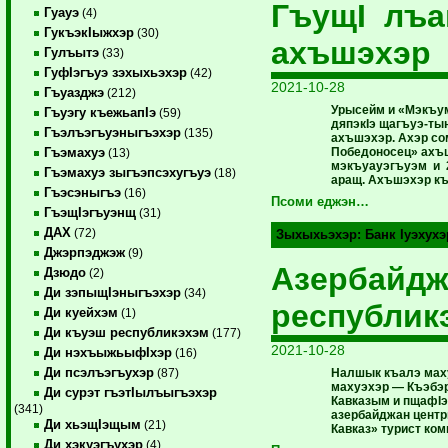
ГъущI лъа
Гуауэ
(4)
ГукъэкIыжхэр
(30)
ахъшэхэр
Гулъытэ
(33)
ГуфIэгъуэ зэхыхьэхэр
(42)
2021-10-28
Гъуазджэ
(212)
Урысейм и «Мэкъу
Гъуэгу къежьапIэ
(59)
дяпэкIэ щагъуэ-ты
Гъэлъэгъуэныгъэхэр
(135)
ахъшэхэр. Ахэр сом
Победоносец» ахъ
Гъэмахуэ
(13)
мэкъуауэгъуэм и 2
Гъэмахуэ зыгъэпсэхугъуэ
(18)
аращ. Ахъшэхэр къ
Гъэсэныгъэ
(16)
Псоми еджэн…
ГъэщIэгъуэнщ
(31)
ДАХ
(72)
Зыхыхьэхэр:
Банк Iуэхухэ
Джэрпэджэж
(9)
Азербайдж
Дзюдо
(2)
Ди зэпыщIэныгъэхэр
(34)
республик
Ди куейхэм
(1)
Ди къуэш республикэхэм
(177)
2021-10-28
Ди нэхъыжьыфIхэр
(16)
Ди псэлъэгъухэр
Налшык къалэ мах
(87)
махуэхэр — Къэбэ
Ди сурэт гъэтIылъыгъэхэр
Кавказым и пщафIэ
(341)
азербайджан центр
Ди хьэщIэщым
(21)
Кавказ» турист ком
Ди хэкуэгъухэр
(4)