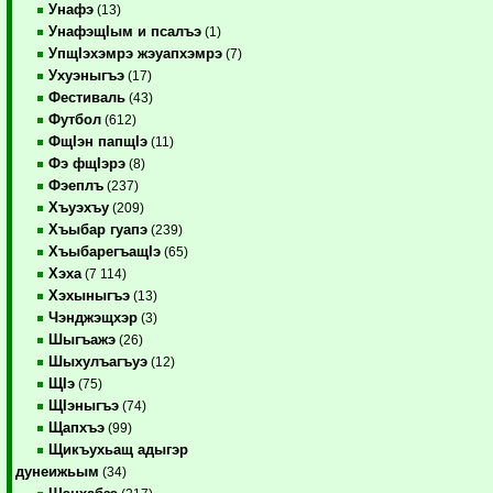
Унафэ
(13)
УнафэщIым и псалъэ
(1)
УпщIэхэмрэ жэуапхэмрэ
(7)
Ухуэныгъэ
(17)
Фестиваль
(43)
Футбол
(612)
ФщIэн папщIэ
(11)
Фэ фщIэрэ
(8)
Фэеплъ
(237)
Хъуэхъу
(209)
Хъыбар гуапэ
(239)
ХъыбарегъащIэ
(65)
Хэха
(7 114)
Хэхыныгъэ
(13)
Чэнджэщхэр
(3)
Шыгъажэ
(26)
Шыхулъагъуэ
(12)
ЩIэ
(75)
ЩIэныгъэ
(74)
Щапхъэ
(99)
Щикъухьащ адыгэр
дунеижьым
(34)