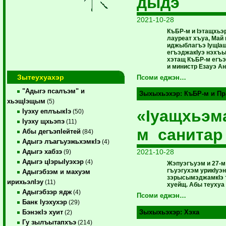
дыдэ
2021-10-28
КъБР-м и Iэтащхьэ
лауреат хъуа, Ма
иджыблагъэ IущIащ
егъэджакIуэ нэхъы
хэтащ КъБР-м егъэ
и министр Езауэ Ан
Зытеухуахэр
Псоми еджэн…
"Адыгэ псалъэм" и
Зыхыхьэхэр:
КъБР-м и Пр
хьэщIэщым
(5)
«Iуащхьэм
Iуэху еплъыкIэ
(50)
Iуэху щхьэпэ
(11)
м санитар
Абы дегъэпIейтей
(84)
Адыгэ лъагъуэжьхэмкIэ
(4)
2021-10-28
Адыгэ хабзэ
(9)
Адыгэ цIэрыIуэхэр
(4)
Жэпуэгъуэм и 27-м
гъуэгухэм урикIуэ
Адыгэбзэм и махуэм
зэрысымэджамкIэ 
ирихьэлIэу
(11)
хуейщ. Абы теухуа
Адыгэбзэр ядж
(4)
Псоми еджэн…
Банк Iуэхухэр
(29)
БэнэкIэ хуит
Зыхыхьэхэр:
Хэха
(2)
Гу зылъытапхъэ
(214)