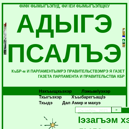
ФИФI ФЫМЫГЪЭПУД, ФИ IЕЙ ФЫМЫГЪЭПЩКIУ
АДЫГЭ
ПСАЛЪЭ
КъБР-м И ПАРЛАМЕНТЫМРЭ ПРАВИТЕЛЬСТВЭМРЭ Я ГАЗЕТ
ГАЗЕТА ПАРЛАМЕНТА И ПРАВИТЕЛЬСТВА КБР
Нэхъыщхьэхэр
Лэжьакlуэхэр
Тхыгъэхэр
Хъыбарегъащlэ
Тхыдэ
Дал Амир и махуэ
Октябрь, 2021
Iэзагъэм 