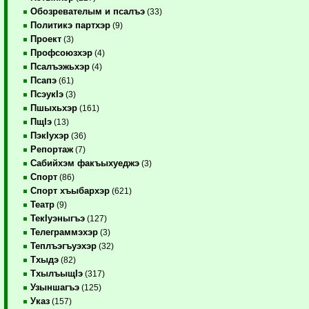
Обозревателым и псалъэ
(33)
Политикэ партхэр
(9)
Проект
(3)
Профсоюзхэр
(4)
Псалъэжьхэр
(4)
Псапэ
(61)
ПсэукIэ
(3)
Пшыхьхэр
(161)
ПщIэ
(13)
ПэкIухэр
(36)
Репортаж
(7)
Сабийхэм факъыхуеджэ
(3)
Спорт
(86)
Спорт хъыбархэр
(621)
Театр
(9)
ТекIуэныгъэ
(127)
Телеграммэхэр
(3)
Теплъэгъуэхэр
(32)
Тхыдэ
(82)
ТхылъыщIэ
(317)
Узыншагъэ
(125)
Указ
(157)