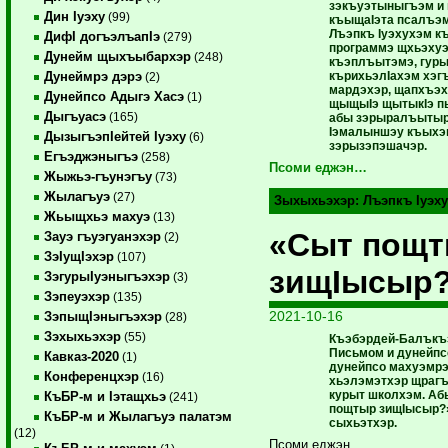
зэкъуэтыныгъэм и 
Дин Iуэху
(99)
къыщаIэта псалъэм
Лъэпкъ Iуэхухэм къ
ДифI догъэлъапIэ
(279)
программэ щхьэхуэ
Дунейм щыхъыбархэр
(248)
къэплъытэмэ, гуры
кърихьэлIахэм хэг
Дунеймрэ дэрэ
(2)
мардэхэр, щапхъэ
Дунейпсо Адыгэ Хасэ
(1)
щыщыIэ щытыкIэ п
Дыгъуасэ
(165)
абы зэрыралъытыр
Iэмалыншэу къыхэ
ДызыгъэпIейтей Iуэху
(6)
зэрызэпэшачэр.
Егъэджэныгъэ
(258)
Псоми еджэн…
Жыжьэ-гъунэгъу
(73)
Жылагъуэ
(27)
Зыхыхьэхэр:
Лъэпкъ Iуэху
Жьыщхьэ махуэ
(13)
«Сыт пощ
Зауэ гъуэгуанэхэр
(2)
ЗэIущIэхэр
(107)
зищIысыр
ЗэгурыIуэныгъэхэр
(3)
Зэпеуэхэр
(135)
2021-10-16
ЗэпыщIэныгъэхэр
(28)
Зэхыхьэхэр
(55)
Къэбэрдей-Балъкъ
Письмом и дунейпс
Кавказ-2020
(1)
дунейпсо махуэмрэ 
Конференцхэр
(16)
хьэлэмэтхэр щрагъ
курыт школхэм. А
КъБР-м и Iэтащхьэ
(241)
пощтыр зищIысыр?»
КъБР-м и Жылагъуэ палатэм
сыхьэтхэр.
(12)
Псоми еджэн…