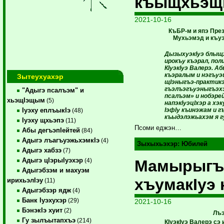
къыщхьэщ
2021-10-16
КъБР-м и япэ През
Мухьэмэд и къу
ДызыхуэкIуэ блыщх
ирокъу къэрал, пол
КIуэкIуэ Валерэ. А
къэралым и нэгъуэщ
Зытеухуахэр
щIэныгъэ-практикэ
гъэлъэгъуэныгъэхэ
"Адыгэ псалъэм" и
псалъэм» и нобэрей
хьэщIэщым
(5)
напэкIуэцIхэр а хэк
IэфIу къинэжам и г
Iуэху еплъыкIэ
(48)
къыдэлэжьахэм я г
Iуэху щхьэпэ
(11)
Псоми еджэн…
Абы дегъэпIейтей
(84)
Адыгэ лъагъуэжьхэмкIэ
(4)
Зыхыхьэхэр:
Юбилей
Адыгэ хабзэ
(7)
Адыгэ цIэрыIуэхэр
Мамырыгъ
(4)
Адыгэбзэм и махуэм
хъумакIуэ 
ирихьэлIэу
(11)
Адыгэбзэр ядж
(4)
Банк Iуэхухэр
(29)
2021-10-16
БэнэкIэ хуит
(2)
Лъэ
Гу зылъытапхъэ
(214)
КIуэкIуэ Валерэ сэ 