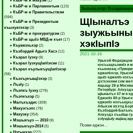
КъБР-м и махуэм
(1)
КъБР-м и Парламентым
(123)
Зыхыхьэхэр:
Егъэджэныг
КъБР-м и Правительствэм
(594)
ЩIыналъэ
КъБР-м и Президентым
къыхуатххэр
(3)
зыужьыны
КъБР-м и прокуратурэм
(2)
КъБР-м щыIэ МВД-м къет
(17)
хэкIыпIэ
Къуажэхьхэр
(2)
Къэбэрдей Адыгэ Хасэ
(12)
2021-10-16
Къэрал Iуэху
(9)
Урысей Федерацэм
Къэрал IуэхущIапIэхэм
(11)
нэхъыщхьэмкIэ и м
къыхихащ «Приорит
Къэрал къулыкъущIапIэхэр
еджапIэхэр. Урысе
(58)
щыIэ еджапIэ нэхъ
КъэхъукъащIэхэр
(3)
дэтхэнэми сом мел
ЛъэIу
(1)
ящыщу 28-р Москва
Петербург. Апхуэд
Лъэпкъ Iуэху
(276)
щIыналъэ 47-м я ед
Лъэпкъхэр
(5)
ЕджапIэ 80-р Урыс
еджапIэ нэхъыщхьэ
Малъхъэдис
(309)
Абыхэм яхэтщ Бэрбэ
Махуэгъэпс
(78)
Къэбэрдей-Балъкъэ
Махуэку
(354)
Апхуэдэ хъыбар гу
хэIущIыIу ищIащ и
Мэшыкъуэ — 2010
(9)
Псоми еджэн…
Мэшыкъуэ-2014
(5)
Нэтынхэр
(227)