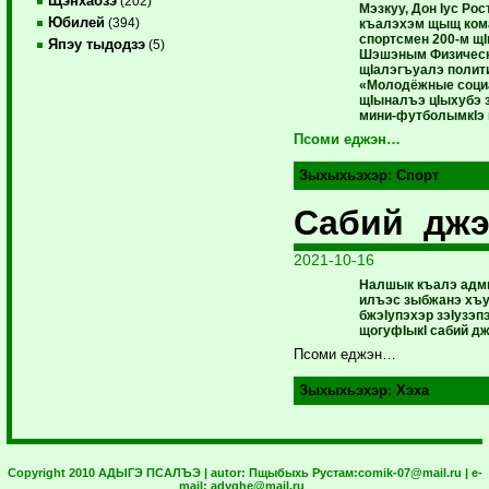
Щэнхабзэ
(202)
Мэзкуу, Дон Iус Ро
Юбилей
(394)
къалэхэм щыщ кома
спортсмен 200-м щ
Япэу тыдодзэ
(5)
Шэшэным Физическ
щIалэгъуалэ полити
«Молодёжные соци
щIыналъэ цIыхубэ 
мини-футболымкIэ 
Псоми еджэн…
Зыхыхьэхэр:
Спорт
Сабий джэ
2021-10-16
Налшык къалэ адми
илъэс зыбжанэ хъу
бжэIупэхэр зэIузэп
щогуфIыкI сабий дж
Псоми еджэн…
Зыхыхьэхэр:
Хэха
Copyright 2010 АДЫГЭ ПСАЛЪЭ | autor:
Пщыбыхь Рустам:
comik-07@mail.ru
| e-
mail:
adyghe@mail.ru