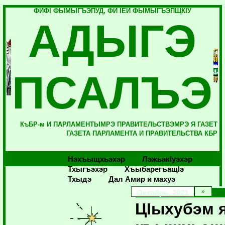
ФИФI ФЫМЫГЪЭПУД, ФИ IЕЙ ФЫМЫГЪЭПЩКIУ
АДЫГЭ
ПСАЛЪЭ
КъБР-м И ПАРЛАМЕНТЫМРЭ ПРАВИТЕЛЬСТВЭМРЭ Я ГАЗЕТ
ГАЗЕТА ПАРЛАМЕНТА И ПРАВИТЕЛЬСТВА КБР
Нэхъыщхьэхэр
Лэжьакlуэхэр
Тхыгъэхэр
Хъыбарегъащlэ
Тхыдэ
Дал Амир и махуэ
Октябрь, 2021
ЦIыхубэм 