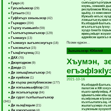
сыкъыдэгъуэгурыкI
Гуауэ
(4)
нэужь, зэманкIэ д
ГукъэкIыжхэр
(29)
республикэм Мэкъ
щыIэу, сэ комсомо
Гулъытэ
(31)
ИужькIэ илъэс куэд
ГуфIэгъуэ зэхыхьэхэр
(42)
лэжьыгъи къэрал к
Гъуазджэ
(204)
Къэбэрдей-Балъкъ
игъэлъэгъуа Iуэху 
Гъуэгу къежьапIэ
(59)
хуэдэ IэнатIэ пэры
Гъэлъэгъуэныгъэхэр
(129)
ирихьэкIырт жэуап
адрейхэм щапхъэ я
Гъэмахуэ
(13)
Псоми еджэн…
Гъэмахуэ зыгъэпсэхугъуэ
(18)
Гъэсэныгъэ
(15)
Зыхыхьэхэр:
Юбилей
ГъэщIэгъуэнщ
(31)
ДАХ
(70)
Хъумэн, з
Джэрпэджэж
(9)
Дзюдо
(2)
егъэфIэкIу
Ди зэпыщIэныгъэхэр
(34)
Ди куейхэм
(1)
2021-10-16
Ди къуэш республикэхэм
(177)
Къэбэрдей-Балъкъ
Ди нэхъыжьыфIхэр
(16)
палатэм и XIII зэ
къалэ щекIуэкIащ. 
Ди псэлъэгъухэр
(84)
щIыналъэми абы щ
Ди сурэт гъэтIылъыгъэхэр
къэкIуэным и Iуэху
(341)
къэлъытапхъэщ. «
Ди хьэщIэщым
(21)
жылагъуэмрэ лъэп
хъумэным хуэунэтI
Ди хэкуэгъухэр
(4)