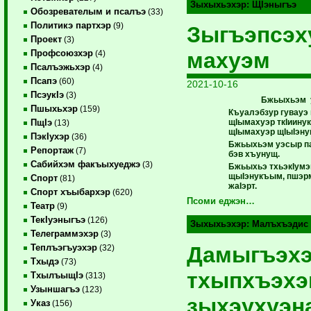
Зыхыхьэхэр:
ЩIэныгъэ
Обозревателым и псалъэ
(33)
Политикэ партхэр
(9)
Зыгъэпсэх
Проект
(3)
махуэм
Профсоюзхэр
(4)
Псалъэжьхэр
(4)
Псапэ
(60)
2021-10-16
ПсэукIэ
(3)
Бжьыхьэм 
Пшыхьхэр
(159)
Къуалэбзур гувауэ
щIымахуэр ткIиину
ПщIэ
(13)
щIымахуэр щIыIэну
ПэкIухэр
(36)
Бжьыхьэм уэсыр па
Репортаж
(7)
бэв хъунущ.
Сабийхэм факъыхуеджэ
(3)
Бжьыхьэ тхьэкIумэ
щыIэнукъым, пшэр
Спорт
(81)
жаIэрт.
Спорт хъыбархэр
(620)
Псоми еджэн…
Театр
(9)
ТекIуэныгъэ
(126)
Зыхыхьэхэр:
Малъхъэдис
Телеграммэхэр
(3)
Дамыгъэх
Теплъэгъуэхэр
(32)
Тхыдэ
(73)
тхыпхъэхэ
ТхылъыщIэ
(313)
Узыншагъэ
(123)
зыхэухуэн
Указ
(156)