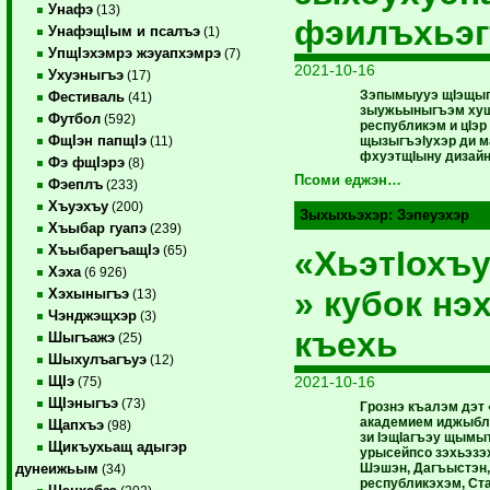
Унафэ
(13)
фэилъхьэг
УнафэщIым и псалъэ
(1)
УпщIэхэмрэ жэуапхэмрэ
(7)
2021-10-16
Ухуэныгъэ
(17)
Зэпымыууэ щIэщыг
Фестиваль
(41)
зыужьыныгъэм хущI
Футбол
(592)
республикэм и цIэр
ФщIэн папщIэ
щызыгъэIухэр ди м
(11)
фхуэтщIыну дизайн
Фэ фщIэрэ
(8)
Псоми еджэн…
Фэеплъ
(233)
Хъуэхъу
(200)
Зыхыхьэхэр:
Зэпеуэхэр
Хъыбар гуапэ
(239)
ХъыбарегъащIэ
(65)
«ХьэтIохъ
Хэха
(6 926)
» кубок н
Хэхыныгъэ
(13)
Чэнджэщхэр
(3)
къехь
Шыгъажэ
(25)
Шыхулъагъуэ
(12)
2021-10-16
ЩIэ
(75)
ЩIэныгъэ
(73)
Грознэ къалэм дэт
академием иджыбла
Щапхъэ
(98)
зи IэщIагъэу щымы
Щикъухьащ адыгэр
урысейпсо зэхьэзэ
Шэшэн, Дагъыстэн,
дунеижьым
(34)
республикэхэм, Ста