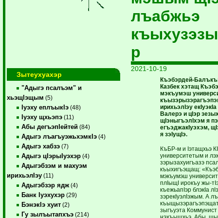
лъабжьэ
къыхузэзы
р
2021-10-19
Зытеухуахэр
Къэбэрдей-Балъкъэ
Казбек хэтащ Къэб
"Адыгэ псалъэм" и
мэкъумэш универс
хьэщIэщым
(5)
къызэрызэрагъэпэ
ирихьэлIэу екIуэкIа
Iуэху еплъыкIэ
(48)
Валерэ и цIэр зезы
Iуэху щхьэпэ
(11)
щIэныгъэлIхэм я 
Абы дегъэпIейтей
(84)
егъэджакIуэхэм, щ
я зэIущIэ.
Адыгэ лъагъуэжьхэмкIэ
(4)
Адыгэ хабзэ
(7)
КъБР-м и Iэтащхьэ К
университетым и лэж
Адыгэ цIэрыIуэхэр
(4)
зэрызахуигъазэ пса
Адыгэбзэм и махуэм
къыхигъэщащ: «Къэб
ирихьэлIэу
(11)
мэкъумэш университ
плIыщI ирокъу жы-тI
Адыгэбзэр ядж
(4)
къежьапIэр блэкIа лI
Банк Iуэхухэр
(29)
зэрекIуэлIэжым. А 
къыщызэрагъэпэщат
БэнэкIэ хуит
(2)
зыгъуэта Коммунист
Гу зылъытапхъэ
(214)
нэхъыщхьэ. Абы щы