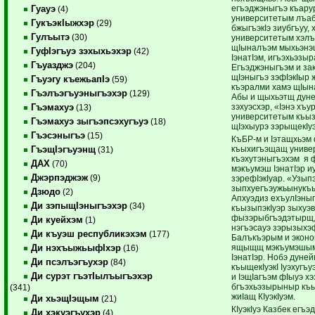
егъэджэныгъэ къар
Гуауэ
(4)
университетым лъаб
ГукъэкIыжхэр
(29)
бжыгъэкIэ зиубгъуу, х
Гулъытэ
(30)
университетым хэлъ
щIыналъэм мыхьэнэ
ГуфIэгъуэ зэхыхьэхэр
(42)
IэнатIэм, игъэхьэзыр
Гъуазджэ
(204)
Егъэджэныгъэм и за
щIэныгъэ зэфIэкIыр
Гъуэгу къежьапIэ
(59)
къэралми хамэ щIын
Гъэлъэгъуэныгъэхэр
(129)
Абы и щыхьэтщ дуне
зэхуэсхэр, «Iэнэ хъ
Гъэмахуэ
(13)
университетым къы
Гъэмахуэ зыгъэпсэхугъуэ
(18)
щIэхыурэ зэрыщекIуэ
Гъэсэныгъэ
(15)
КъБР-м и Iэтащхьэм
къыхигъэщащ универ
ГъэщIэгъуэнщ
(31)
къэхутэныгъэхэм я 
ДАХ
(70)
мэкъумэш IэнатIэр и
Джэрпэджэж
(9)
зэрефIэкIуар. «Узып
зыпхуегъэужьынукъым
Дзюдо
(2)
Апхуэдиз ехъулIэныг
Ди зэпыщIэныгъэхэр
(34)
къызыпэкIуэр зыхуэ
фызэрыбгъэдэтырщ,
Ди куейхэм
(1)
нэгъэсауэ зэрызыхэ
Ди къуэш республикэхэм
(177)
Балъкъэрым и эконо
ящыщщ мэкъумэшымр
Ди нэхъыжьыфIхэр
(16)
IэнатIэр. Нобэ дуне
Ди псэлъэгъухэр
(84)
къыщекIуэкI Iуэхугъ
Ди сурэт гъэтIылъыгъэхэр
и IэщIагъэм фIыуэ хэ
бгъэхьэзырыныр къы
(341)
жиIащ КIуэкIуэм.
Ди хьэщIэщым
(21)
КIуэкIуэ Казбек егъ
Ди хэкуэгъухэр
(4)