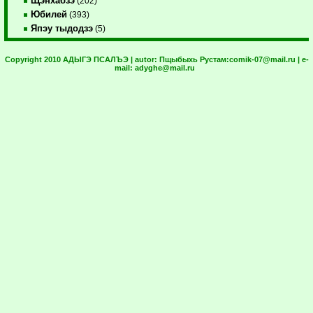
Щэнхабзэ
(202)
Юбилей
(393)
Япэу тыдодзэ
(5)
Copyright 2010 АДЫГЭ ПСАЛЪЭ | autor:
Пщыбыхь Рустам:
comik-07@mail.ru
| e-
mail:
adyghe@mail.ru