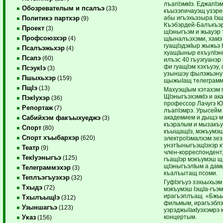
лъапIэмкIэ. ЕджапIэ
Обозревателым и псалъэ
(33)
къызэпичауэщ узэре
абы игъэхьэзыра Iэщ
Политикэ партхэр
(9)
Къэбэрдей-Балъкъэр
Проект
(3)
щIэныгъэм и жьауэр 
Профсоюзхэр
(4)
щIыналъэхэми, хамэ
гуащIэдэкIыр жыжьэ 
Псалъэжьхэр
(4)
хуащIыныр ехъулIэн
Псапэ
(60)
илъэс 40 гъуэгуанэр
фи гуащIэм хэхъуэу, 
ПсэукIэ
(3)
узыншэу фылэжьэну
Пшыхьхэр
(159)
щыжыIащ телеграмм
ПщIэ
(13)
МахуэщIым хэтахэм
ЩIэныгъэхэмкIэ и ак
ПэкIухэр
(36)
профессор Лачугэ Ю
Репортаж
(7)
лъапIэмрэ. Урысейм
академием и дыщэ 
Сабийхэм факъыхуеджэ
(3)
къэралым и мызакъуэ
Спорт
(80)
къыщащIэ, мэкъумэш 
Спорт хъыбархэр
(620)
электроIэмалхэм зез
унэтIыныгъэщIэхэр к
Театр
(9)
член-корреспондент
ТекIуэныгъэ
(125)
гъащIэр мэкъумэш щ
щIэныгъэлIым а дам
Телеграммэхэр
(3)
къалъытащ псоми.
Теплъэгъуэхэр
(32)
ГуфIэгъуэ зэхьыхьэм 
Тхыдэ
(72)
мэкъумэш IэщIа-гъэм
ирагъэплъащ «Бжьы
ТхылъыщIэ
(312)
фильмым, ирагъэблэ
Узыншагъэ
(123)
уэрэджыIакIуэхэмрэ 
концертым.
Указ
(156)