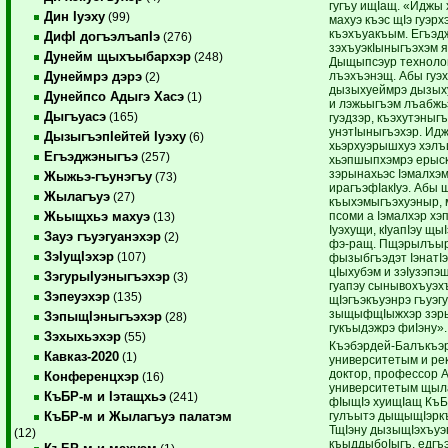
гугъу ищIащ. «Иджы
Дин Iуэху
(99)
махуэ къэс щIэ гуэр
къэхъуакъым. Егъэдж
ДифI догъэлъапIэ
(276)
зэхъуэкIыныгъэхэм 
Дунейм щыхъыбархэр
(248)
Дыщыпсэур технолог
лъэхъэнэщ. Абы гуэх
Дунеймрэ дэрэ
(2)
дызыхуеймрэ дызых
Дунейпсо Адыгэ Хасэ
(1)
и лэжьыгъэм лъабжь
Дыгъуасэ
(165)
гуэдзэр, къэхутэныг
унэтIыныгъэхэр. Ид
ДызыгъэпIейтей Iуэху
(6)
хьэрхуэрышхуэ хэлъ
Егъэджэныгъэ
(257)
хьэпшыпхэмрэ ерыск
зэрынахьэс Iэмалхэм
Жыжьэ-гъунэгъу
(73)
ирагъэфIакIуэ. Абы
Жылагъуэ
(27)
къыхэмыгъэхуэныр, 
псоми а Iэмалхэр хэ
Жьыщхьэ махуэ
(13)
Iуэхущи, кIуапIэу щы
Зауэ гъуэгуанэхэр
(2)
фэ-ращ. Пщэрылъыр
ЗэIущIэхэр
(107)
фызыбгъэдэт IэнатI
цIыхубэм и зэIузэпэщ
ЗэгурыIуэныгъэхэр
(3)
гуапэу сынывохъуэх
Зэпеуэхэр
(135)
щIэгъэкъуэнрэ гъуэгу
зыщыфщIыжхэр зэры
ЗэпыщIэныгъэхэр
(28)
гукъыдэжрэ фиIэну».
Зэхыхьэхэр
(55)
Къэбэрдей-Балъкъэр
Кавказ-2020
(1)
университетым и рек
доктор, профессор 
Конференцхэр
(16)
университетым щыла
КъБР-м и Iэтащхьэ
(241)
фIыщIэ хуищIащ КъБР
гулъытэ дыщыщIэркъ
КъБР-м и Жылагъуэ палатэм
ТщIэну дызыщIэхъуэп
(12)
къыддыбоIыгъ, едгъэ