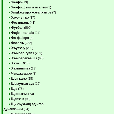
Унафэ
(13)
УнафэщIым и псалъэ
(1)
УпщIэхэмрэ жэуапхэмрэ
(7)
Ухуэныгъэ
(17)
Фестиваль
(41)
Футбол
(590)
ФщIэн папщIэ
(11)
Фэ фщIэрэ
(8)
Фэеплъ
(232)
Хъуэхъу
(200)
Хъыбар гуапэ
(239)
ХъыбарегъащIэ
(65)
Хэха
(6 915)
Хэхыныгъэ
(13)
Чэнджэщхэр
(3)
Шыгъажэ
(25)
Шыхулъагъуэ
(12)
ЩIэ
(75)
ЩIэныгъэ
(73)
Щапхъэ
(98)
Щикъухьащ адыгэр
дунеижьым
(34)