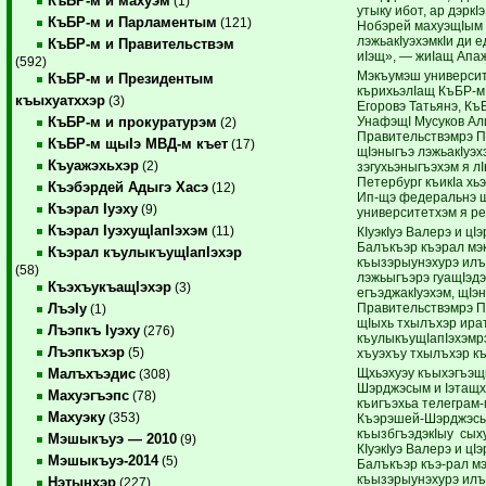
КъБР-м и махуэм
(1)
утыку ибот, ар дэркI
КъБР-м и Парламентым
(121)
Нобэрей махуэщIым
лэжьакIуэхэмкIи ди 
КъБР-м и Правительствэм
иIэщ», — жиIащ Апа
(592)
Мэкъумэш универси
КъБР-м и Президентым
кърихьэлIащ КъБР-м
къыхуатххэр
(3)
Егоровэ Татьянэ, Къ
УнафэщI Мусуков Ал
КъБР-м и прокуратурэм
(2)
Правительствэмрэ П
КъБР-м щыIэ МВД-м къет
(17)
щIэныгъэ лэжьакIуэх
Къуажэхьхэр
(2)
зэгухьэныгъэхэм я лI
Петербург къикIа хь
Къэбэрдей Адыгэ Хасэ
(12)
Ип-щэ федеральнэ 
Къэрал Iуэху
(9)
университетхэм я ре
Къэрал IуэхущIапIэхэм
(11)
КIуэкIуэ Валерэ и цI
Балъкъэр къэрал мэ
Къэрал къулыкъущIапIэхэр
къызэрыунэхурэ илъэ
(58)
лэжьыгъэрэ гуащIэдэ
КъэхъукъащIэхэр
(3)
егъэджакIуэхэм, щIэ
Правительствэмрэ П
ЛъэIу
(1)
щIыхь тхылъхэр ира
Лъэпкъ Iуэху
(276)
къулыкъущIапIэхэмрэ
Лъэпкъхэр
(5)
хъуэхъу тхылъхэр к
Щхьэхуэу къыхэгъэ
Малъхъэдис
(308)
Шэрджэсым и Iэтащх
Махуэгъэпс
(78)
къигъэхьа телеграм-
Махуэку
(353)
Къэрэшей-Шэрджэсым
къызбгъэдэкIыу сых
Мэшыкъуэ — 2010
(9)
КIуэкIуэ Валерэ и цI
Мэшыкъуэ-2014
(5)
Балъкъэр къэ-рал м
къызэрыунэхурэ илъ
Нэтынхэр
(227)