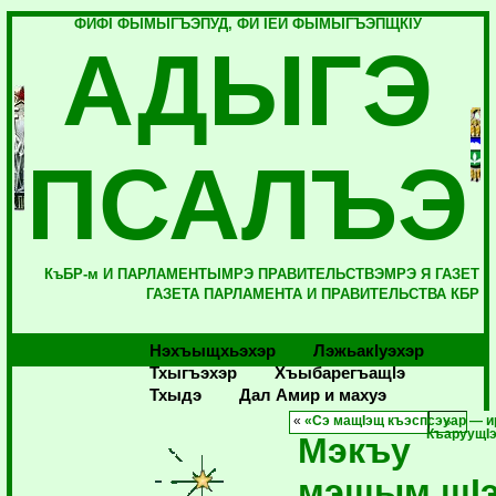
ФИФI ФЫМЫГЪЭПУД, ФИ IЕЙ ФЫМЫГЪЭПЩКIУ
АДЫГЭ
ПСАЛЪЭ
КъБР-м И ПАРЛАМЕНТЫМРЭ ПРАВИТЕЛЬСТВЭМРЭ Я ГАЗЕТ
ГАЗЕТА ПАРЛАМЕНТА И ПРАВИТЕЛЬСТВА КБР
Нэхъыщхьэхэр
Лэжьакlуэхэр
Тхыгъэхэр
Хъыбарегъащlэ
Тхыдэ
Дал Амир и махуэ
«
«Сэ мащIэщ къэспсэуар — 
КъаруущIэ
Мэкъу
мэшым щI