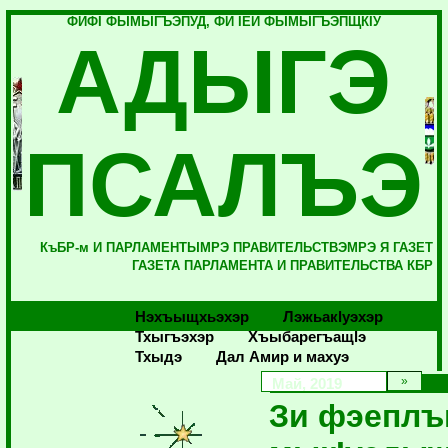
ФИФI ФЫМЫГЪЭПУД, ФИ IЕЙ ФЫМЫГЪЭПЩКIУ
АДЫГЭ
ПСАЛЪЭ
КъБР-м И ПАРЛАМЕНТЫМРЭ ПРАВИТЕЛЬСТВЭМРЭ Я ГАЗЕТ
ГАЗЕТА ПАРЛАМЕНТА И ПРАВИТЕЛЬСТВА КБР
Нэхъыщхьэхэр
Лэжьакlуэхэр
Тхыгъэхэр
Хъыбарегъащlэ
Тхыдэ
Дал Амир и махуэ
Май, 2019
Зи фэепл