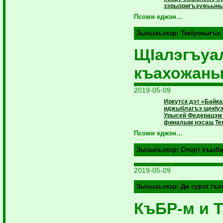
зэрызригъэужьыны
Псоми еджэн…
Зыхыхьэхэр:
ТекIуэныгъэ
ЩIалэгъуа
къахожаны
2019-05-09
Иркутск дэт «Байк
иджыблагъэ щекIуэ
Урысей Федерацэм 
финалым нэсащ Те
Псоми еджэн…
Зыхыхьэхэр:
Спорт хъыба
2019-05-09
Зыхыхьэхэр:
Ди сурэт гъ
КъБР-м и 