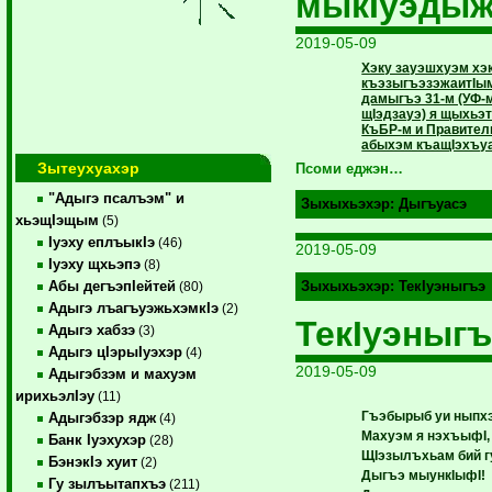
мыкIуэды
2019-05-09
Хэку зауэшхуэм хэ
къэзыгъэзэжаитIы
дамыгъэ 31-м (УФ-м
щIэдзауэ) я щыхьэ
КъБР-м и Правите
абыхэм къащIэхъуа
Зытеухуахэр
Псоми еджэн…
"Адыгэ псалъэм" и
Зыхыхьэхэр:
Дыгъуасэ
хьэщIэщым
(5)
Iуэху еплъыкIэ
(46)
2019-05-09
Iуэху щхьэпэ
(8)
Абы дегъэпIейтей
Зыхыхьэхэр:
ТекIуэныгъэ
(80)
Адыгэ лъагъуэжьхэмкIэ
(2)
ТекIуэныг
Адыгэ хабзэ
(3)
Адыгэ цIэрыIуэхэр
(4)
2019-05-09
Адыгэбзэм и махуэм
ирихьэлIэу
(11)
Гъэбырыб уи ныпхэ
Адыгэбзэр ядж
(4)
Махуэм я нэхъыфI,
Банк Iуэхухэр
(28)
ЩIэзылъхьам бий г
БэнэкIэ хуит
(2)
Дыгъэ мыункIыфI!
Гу зылъытапхъэ
(211)