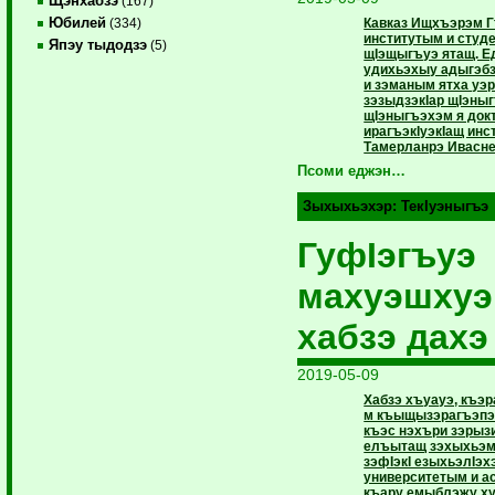
Щэнхабзэ
(167)
Юбилей
Кавказ Ищхъэрэм Г
(334)
институтым и студ
Япэу тыдодзэ
(5)
щIэщыгъуэ ятащ. Е
удихьэхыу адыгэбз
и зэманым ятха уэр
зэзыдзэкIар щIэныг
щIэныгъэхэм я док
ирагъэкIуэкIащ инс
Тамерланрэ Ивасне
Псоми еджэн…
Зыхыхьэхэр:
ТекIуэныгъэ
ГуфIэгъуэ
махуэшхуэ
хабзэ дахэ
2019-05-09
Хабзэ хъуауэ, къэ
м къыщызэрагъэпэ
къэс нэхъри зэрызиу
елъытащ зэхыхьэм
зэфIэкI езыхьэлIэ
университетым и 
къару емыблэжу ху