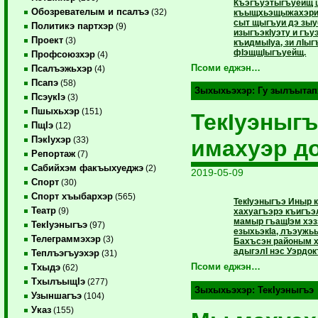
Къэгъуэтыгъуейщ 
Обозревателым и псалъэ
(32)
къыщхьэщыжахэри 
сыт щыгъуи дэ зыуб
Политикэ партхэр
(9)
изыгъэкIуэту и гъ
Проект
(3)
къидмыIуа, зи лIы
фIэщщIыгъуейщ.
Профсоюзхэр
(4)
Псоми еджэн…
Псалъэжьхэр
(4)
Псапэ
(58)
Зыхыхьэхэр:
Гу зылъытап
ПсэукIэ
(3)
Пшыхьхэр
(151)
ТекIуэныг
ПщIэ
(12)
ПэкIухэр
(33)
имахуэр д
Репортаж
(7)
Сабийхэм факъыхуеджэ
(2)
2019-05-09
Спорт
(30)
Спорт хъыбархэр
(565)
ТекIуэныгъэ Иныр
Театр
(9)
хахуагъэрэ къигъэ
мамыр гъащIэм хэ
ТекIуэныгъэ
(97)
езыхьэкIа, лъэужьы
Телеграммэхэр
(3)
Бахъсэн районым 
адыгэлI нэс Уэрдок
Теплъэгъуэхэр
(31)
Псоми еджэн…
Тхыдэ
(62)
ТхылъыщIэ
(277)
Зыхыхьэхэр:
ТекIуэныгъэ
Узыншагъэ
(104)
Указ
(155)