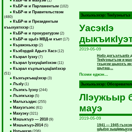
КъБР-м и махуэм
(1)
КъБР-м и Парламентым
(102)
КъБР-м и Правительствэм
Зыхыхьэхэр:
ТекIуэныгъэ
(480)
КъБР-м и Президентым
УасэкIэ
къыхуатххэр
(1)
КъБР-м и прокуратурэм
(2)
дыкъикIуэ
КъБР-м щыIэ МВД-м къет
(17)
Къуажэхьхэр
(2)
2019-05-09
Къэбэрдей Адыгэ Хасэ
(12)
Нобэ догъэлъапIэ 
Къэрал Iуэху
(7)
ТекIуэныгъэм и мах
Къэрал IуэхущIапIэхэм
(11)
тхыдэм щынэхъ ин 
щытащ…
Къэрал къулыкъущIапIэхэр
(51)
Псоми еджэн…
КъэхъукъащIэхэр
(3)
ЛъэIу
(1)
Зыхыхьэхэр:
Обозревател
Лъэпкъ Iуэху
(244)
ЛIэужьыр 
Лъэпкъхэр
(5)
Малъхъэдис
(255)
мауэ
Махуэгъэпс
(61)
Махуэку
(321)
2019-05-09
Мэшыкъуэ — 2010
(9)
1941 — 1945 гъэхэм
Мэшыкъуэ-2014
(5)
щIыIэр зыщIимыхуа
Нэтынхэр
(206)