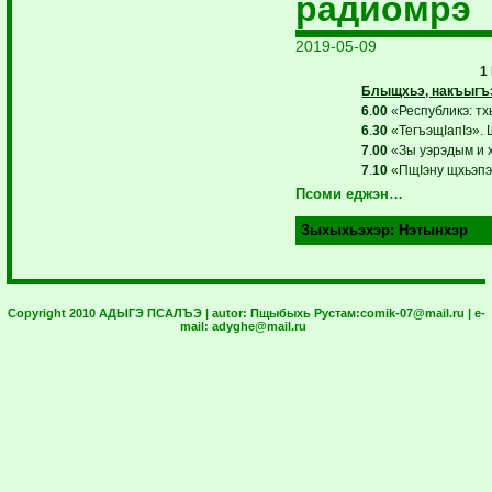
радиомрэ
2019-05-09
1
Блыщхьэ, накъыгъэ
6
.
00
«Республикэ: тх
6
.
30
«ТегъэщIапIэ». 
7
.
00
«Зы уэрэдым и х
7
.
10
«ПщIэну щхьэпэ
Псоми еджэн…
Зыхыхьэхэр:
Нэтынхэр
Copyright 2010 АДЫГЭ ПСАЛЪЭ | autor:
Пщыбыхь Рустам:
comik-07@mail.ru
| e-
mail:
adyghe@mail.ru