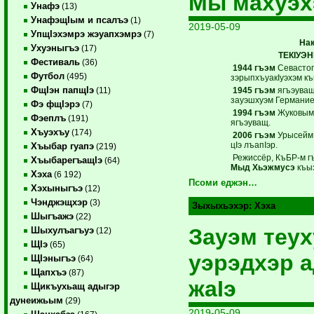
Мы махуэ
Унафэ
(13)
УнафэщIым и псалъэ
(1)
2019-05-09
УпщIэхэмрэ жэуапхэмрэ
(7)
Нак
Ухуэныгъэ
(17)
ТЕКIУЭ
Фестиваль
(36)
1944 гъэм
Севастоп
Футбол
(495)
зэрыпхъуакIуэхэм к
ФщIэн папщIэ
1945 гъэм
ягъэуващ 
(11)
зауэшхуэм Германие
Фэ фщIэрэ
(7)
1994 гъэм
Жуковым
Фэеплъ
(191)
ягъэуващ.
Хъуэхъу
(174)
2006 гъэм
Урысейм 
цIэ лъапIэр.
Хъыбар гуапэ
(219)
Режиссёр, КъБР-м гъ
ХъыбарегъащIэ
(64)
Мыд Хьэжмусэ
къыз
Хэха
(6 192)
Псоми еджэн…
Хэхыныгъэ
(12)
Чэнджэщхэр
(3)
Зыхыхьэхэр:
Хэха
Шыгъажэ
(22)
Зауэм теух
Шыхулъагъуэ
(12)
ЩIэ
(65)
уэрэдхэр а
ЩIэныгъэ
(64)
Щапхъэ
(87)
жаIэ
Щикъухьащ адыгэр
дунеижьым
(29)
2019-05-09