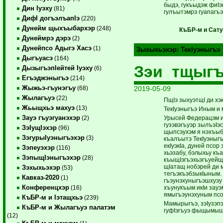
быдэ, гукъыдэж фиIэ
Дин Iуэху
(81)
гулъытэмрэ гуапаг
ДифI догъэлъапIэ
(220)
Дунейм щыхъыбархэр
(248)
КъБР-м и Сат
Дунеймрэ дэрэ
(2)
Дунейпсо Адыгэ Хасэ
(1)
Зыхыхьэхэр:
ТекIуэныгъэ
Дыгъуасэ
(164)
Зэи тщыг
ДызыгъэпIейтей Iуэху
(6)
Егъэджэныгъэ
(214)
Жыжьэ-гъунэгъу
2019-05-09
(68)
Жылагъуэ
(22)
ПщIэ зыхуэтщI ди хэк
Жьыщхьэ махуэ
(13)
ТекIуэныгъэ Иным и 
Зауэ гъуэгуанэхэр
Урысей Федерацэм и 
(2)
гузэвэгъуэр зылъэIэ
ЗэIущIэхэр
(96)
щыпсэухэм я нэхъыбэ
ЗэгурыIуэныгъэхэр
(3)
къалъытэ ТекIуэныгъ
екIуэкIа, дуней псор
Зэпеуэхэр
(116)
хьэзабу, бэлыхьу къ
ЗэпыщIэныгъэхэр
(28)
къыщIэгъэхьэгъуейщ.
щIатащ нобэрей ди 
Зэхыхьэхэр
(53)
тегъэкъэбзыкIыным.
Кавказ-2020
(1)
гъэунэхуныгъэшхуэу
Конференцхэр
хъунукъым икIи зауэ
(16)
ямыгъэунэхуным псо
КъБР-м и Iэтащхьэ
(239)
Мамырыгъэ, зэIузэп
КъБР-м и Жылагъуэ палатэм
гуфIэгъуэ фыщымыщI
(12)