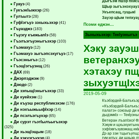
Дыгъэм пшэр пхис
Гуауэ
(4)
ЩIыр зыгъэнэхуауэ
ГукъэкIыжхэр
(26)
Укъепсащ, гущыкI
Гулъытэ
(28)
Зауэр щIым тепхуа
ГуфIэгъуэ зэхыхьэхэр
(41)
Псоми еджэн…
Гъуазджэ
(183)
Зыхыхьэхэр:
ТекIуэныгъэ
Гъуэгу къежьапIэ
(58)
Гъэлъэгъуэныгъэхэр
(103)
Хэку зауэш
Гъэмахуэ
(12)
Гъэмахуэ зыгъэпсэхугъуэ
(17)
ветеранхэу
Гъэсэныгъэ
(12)
ГъэщIэгъуэнщ
(26)
хэтахэу пщ
ДАХ
(69)
Джэрпэджэж
(9)
зыхуэтщIхэ
Дзюдо
(2)
Ди зэпыщIэныгъэхэр
(33)
2019-05-09
Ди куейхэм
(1)
Къэбэрдей-Балъкъэры
Ди къуэш республикэхэм
(176)
«Къэбэрдей-Балъкъ
Ди нэхъыжьыфIхэр
(14)
палатэ» союзыр ди 
дыдэмкIэ — ТекIуэны
Ди псэлъэгъухэр
(65)
Ветеран лъапIэхэ! Ф
Ди сурэт гъэтIылъыгъэхэр
Хэкум и щхьэхуитын
(325)
зэфIэвгъэувэжащ ик
Ди хьэщIэщым
(18)
Дэ ар зэи тщыгъупщ
гум илъу, ди щхьэр
Ди хэкуэгъухэр
(4)