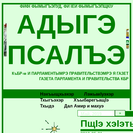
ФИФI ФЫМЫГЪЭПУД, ФИ IЕЙ ФЫМЫГЪЭПЩКIУ
АДЫГЭ
ПСАЛЪЭ
КъБР-м И ПАРЛАМЕНТЫМРЭ ПРАВИТЕЛЬСТВЭМРЭ Я ГАЗЕТ
ГАЗЕТА ПАРЛАМЕНТА И ПРАВИТЕЛЬСТВА КБР
Нэхъыщхьэхэр
Лэжьакlуэхэр
Тхыгъэхэр
Хъыбарегъащlэ
Тхыдэ
Дал Амир и махуэ
Май, 2019
ПщIэ хэIэт