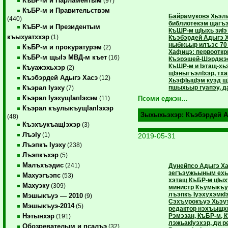
КъБР-м и Парламентым
(97)
КъБР-м и Правительствэм
Байрамуковэ Хьэли
(440)
библиотекэм щагъэ
КъБР-м и Президентым
КъШР-м щIыхь зиIэ
къыхуатххэр
(1)
Къэбэрдей Адыгэ Х
ныбжьыр илъэс 70
КъБР-м и прокуратурэм
(2)
Хафицэ: первоотк
КъБР-м щыIэ МВД-м къет
(16)
Къэрэшей-Шэрджэс
КъШР-м и Iэтащ-хь
Къуажэхьхэр
(2)
щIэныгъэлIхэр, тха
Къэбэрдей Адыгэ Хасэ
(12)
ХьэфIыцIэм куэд щ
пшыхьыр гуапэу, да
Къэрал Iуэху
(7)
Къэрал IуэхущIапIэхэм
(11)
Псоми еджэн…
Къэрал къулыкъущIапIэхэр
Зыхыхьэхэр:
Къэбэрдей А
(48)
КъэхъукъащIэхэр
(3)
ЛъэIу
(1)
2019-05-31
Лъэпкъ Iуэху
(238)
Лъэпкъхэр
(5)
Малъхъэдис
(241)
Дунейпсо Адыгэ Ха
зегъэужьыным ехь
Махуэгъэпс
(53)
хэтащ КъБР-м цIых
Махуэку
(309)
министр Къумыкъу
лъэпкъ IуэхухэмкI
Мэшыкъуэ — 2010
(9)
Сэхъурокъуэ Хьэут
Мэшыкъуэ-2014
(5)
редактор нэхъыщх
Рэмэзан, КъБР-м, 
Нэтынхэр
(191)
лэжьакIуэхэр, ди 
Обозревателым и псалъэ
(32)