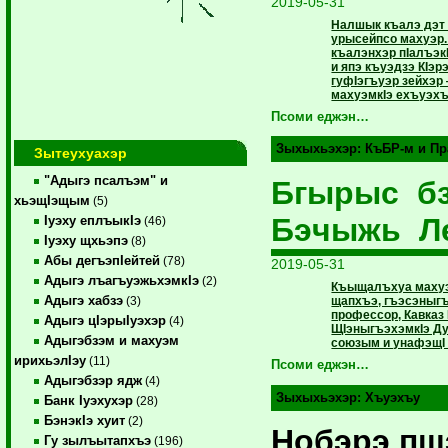
2019-05-31
Налшык къалэ дэт
урысейпсо махуэр.
къалэнхэр пIалъэк
и япэ къуэдзэ КIэр
гуфIэгъуэр зейхэр
махуэмкIэ ехъуэхъу
Псоми еджэн…
Зыхыхьэхэр:
КъБР-м и Пр
Зытеухуахэр
"Адыгэ псалъэм" и
Бгырыс б
хьэщIэщым
(5)
Бэчыжь Л
Iуэху еплъыкIэ
(46)
Iуэху щхьэпэ
(8)
Абы дегъэпIейтей
(78)
2019-05-31
Адыгэ лъагъуэжьхэмкIэ
(2)
Къыщалъхуа махуэ
Адыгэ хабзэ
щапхъэ, гъэсэныгъ
(3)
профессор, Кавказ
Адыгэ цIэрыIуэхэр
(4)
ЩIэныгъэхэмкIэ Ду
Адыгэбзэм и махуэм
союзым и унафэщI
ирихьэлIэу
(11)
Псоми еджэн…
Адыгэбзэр ядж
(4)
Зыхыхьэхэр:
Хъуэхъу
Банк Iуэхухэр
(28)
БэнэкIэ хуит
(2)
Нобэрэ пщ
Гу зылъытапхъэ
(196)