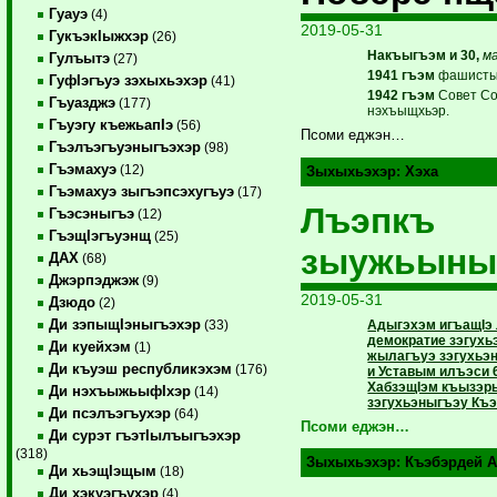
Гуауэ
(4)
2019-05-31
ГукъэкIыжхэр
(26)
Накъыгъэм и 30,
м
Гулъытэ
(27)
1941 гъэм
фашистыд
ГуфIэгъуэ зэхыхьэхэр
(41)
1942 гъэм
Совет Со
Гъуазджэ
(177)
нэхъыщхьэр.
Гъуэгу къежьапIэ
(56)
Псоми еджэн…
Гъэлъэгъуэныгъэхэр
(98)
Гъэмахуэ
(12)
Зыхыхьэхэр:
Хэха
Гъэмахуэ зыгъэпсэхугъуэ
(17)
Лъэпкъ
Гъэсэныгъэ
(12)
ГъэщIэгъуэнщ
(25)
зыужьыны
ДАХ
(68)
Джэрпэджэж
(9)
2019-05-31
Дзюдо
(2)
Ди зэпыщIэныгъэхэр
Адыгэхэм игъащIэ 
(33)
демократие зэгух
Ди куейхэм
(1)
жылагъуэ зэгухьэ
Ди къуэш республикэхэм
(176)
и Уставым илъэси 
ХабзэщIэм къызэр
Ди нэхъыжьыфIхэр
(14)
зэгухьэныгъэу Къэ
Ди псэлъэгъухэр
(64)
Псоми еджэн…
Ди сурэт гъэтIылъыгъэхэр
(318)
Зыхыхьэхэр:
Къэбэрдей А
Ди хьэщIэщым
(18)
Ди хэкуэгъухэр
(4)