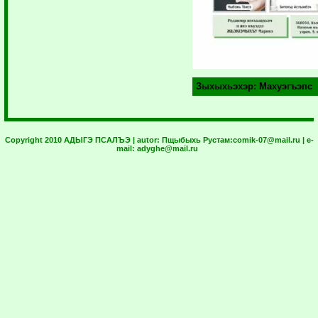
Зыхыхьэхэр:
Махуэгъэпс
Copyright 2010 АДЫГЭ ПСАЛЪЭ | autor:
Пщыбыхь Рустам:
comik-07@mail.ru
| e-
mail:
adyghe@mail.ru