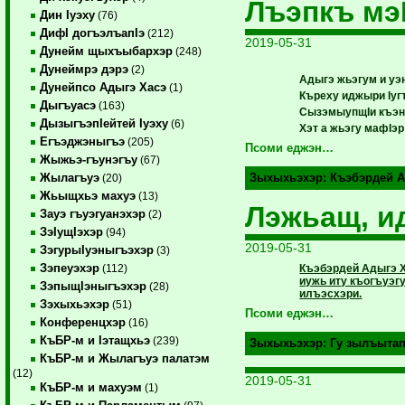
Лъэпкъ мэ
Дин Iуэху
(76)
ДифI догъэлъапIэ
(212)
2019-05-31
Дунейм щыхъыбархэр
(248)
Дунеймрэ дэрэ
(2)
Адыгэ жьэгум и у
Дунейпсо Адыгэ Хасэ
(1)
Къреху иджыри Iуг
Дыгъуасэ
(163)
СызэмыупщIи къэ
ДызыгъэпIейтей Iуэху
(6)
Хэт а жьэгу мафIэ
Егъэджэныгъэ
(205)
Псоми еджэн…
Жыжьэ-гъунэгъу
(67)
Жылагъуэ
Зыхыхьэхэр:
Къэбэрдей А
(20)
Жьыщхьэ махуэ
(13)
Лэжьащ, и
Зауэ гъуэгуанэхэр
(2)
ЗэIущIэхэр
(94)
2019-05-31
ЗэгурыIуэныгъэхэр
(3)
Зэпеуэхэр
Къэбэрдей Адыгэ 
(112)
иужь иту къогъуэг
ЗэпыщIэныгъэхэр
(28)
илъэсхэри.
Зэхыхьэхэр
(51)
Псоми еджэн…
Конференцхэр
(16)
КъБР-м и Iэтащхьэ
(239)
Зыхыхьэхэр:
Гу зылъыта
КъБР-м и Жылагъуэ палатэм
(12)
2019-05-31
КъБР-м и махуэм
(1)