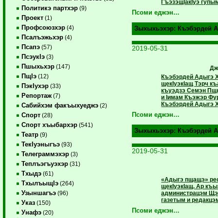
ГъэзэщIакIуэ гупым
Политикэ партхэр
(9)
Псоми еджэн…
Проект
(1)
Профсоюзхэр
(4)
Зыхыхьэхэр:
Къэбэрдей А
Псалъэжьхэр
(4)
Псапэ
(57)
2019-05-31
ПсэукIэ
(3)
Пшыхьхэр
(147)
Дж
ПщIэ
(12)
Къэбэрдей Адыгэ 
щекIуэкIащ Тэрч к
ПэкIухэр
(33)
къуэдзэ Семэн Пщы
Репортаж
(7)
и Iимам Къэжэр Фу
Къэбэрдей Адыгэ Х
Сабийхэм факъыхуеджэ
(2)
Псоми еджэн…
Спорт
(28)
Спорт хъыбархэр
(541)
Зыхыхьэхэр:
Къэбэрдей А
Театр
(9)
ТекIуэныгъэ
(93)
2019-05-31
Телеграммэхэр
(3)
Теплъэгъуэхэр
(31)
Тхыдэ
(61)
«Адыгэ пщащэ» рес
ТхылъыщIэ
(264)
щекIуэкIащ. Ар къ
Узыншагъэ
администрацэм Щэн
(96)
газетым и редакцэ
Указ
(150)
Псоми еджэн…
Унафэ
(20)