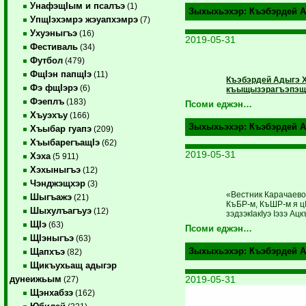
УнафэщIым и псалъэ
(1)
Зыхыхьэхэр:
Къэбэрдей А
УпщIэхэмрэ жэуапхэмрэ
(7)
Ухуэныгъэ
(16)
2019-05-31
Фестиваль
(34)
Футбол
(479)
ФщIэн папщIэ
(11)
Къэбэрдей Адыгэ Х
Фэ фщIэрэ
(6)
къыщызэрагъэпэщ «
Фэеплъ
(183)
Псоми еджэн…
Хъуэхъу
(166)
Зыхыхьэхэр:
Къэбэрдей А
Хъыбар гуапэ
(209)
ХъыбарегъащIэ
(62)
2019-05-31
Хэха
(5 911)
Хэхыныгъэ
(12)
Чэнджэщхэр
(3)
«Вестник Карачаево
Шыгъажэ
(21)
КъБР-м, КъШР-м я ц
Шыхулъагъуэ
(12)
зэдзэкIакIуэ Iэзэ Ац
ЩIэ
(63)
Псоми еджэн…
ЩIэныгъэ
(63)
Зыхыхьэхэр:
Къэбэрдей А
Щапхъэ
(82)
Щикъухьащ адыгэр
2019-05-31
дунеижьым
(27)
Щэнхабзэ
(162)