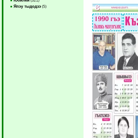
Юбилей
(321)
Япэу тыдодзэ
(5)