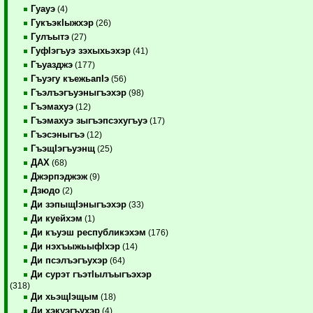
Гуауэ
(4)
ГукъэкIыжхэр
(26)
Гулъытэ
(27)
ГуфIэгъуэ зэхыхьэхэр
(41)
Гъуазджэ
(177)
Гъуэгу къежьапIэ
(56)
Гъэлъэгъуэныгъэхэр
(98)
Гъэмахуэ
(12)
Гъэмахуэ зыгъэпсэхугъуэ
(17)
Гъэсэныгъэ
(12)
ГъэщIэгъуэнщ
(25)
ДАХ
(68)
Джэрпэджэж
(9)
Дзюдо
(2)
Ди зэпыщIэныгъэхэр
(33)
Ди куейхэм
(1)
Ди къуэш республикэхэм
(176)
Ди нэхъыжьыфIхэр
(14)
Ди псэлъэгъухэр
(64)
Ди сурэт гъэтIылъыгъэхэр
(318)
Ди хьэщIэщым
(18)
Ди хэкуэгъухэр
(4)