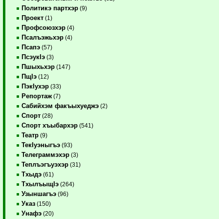
Политикэ партхэр
(9)
Проект
(1)
Профсоюзхэр
(4)
Псалъэжьхэр
(4)
Псапэ
(57)
ПсэукIэ
(3)
Пшыхьхэр
(147)
ПщIэ
(12)
ПэкIухэр
(33)
Репортаж
(7)
Сабийхэм факъыхуеджэ
(2)
Спорт
(28)
Спорт хъыбархэр
(541)
Театр
(9)
ТекIуэныгъэ
(93)
Телеграммэхэр
(3)
Теплъэгъуэхэр
(31)
Тхыдэ
(61)
ТхылъыщIэ
(264)
Узыншагъэ
(96)
Указ
(150)
Унафэ
(20)