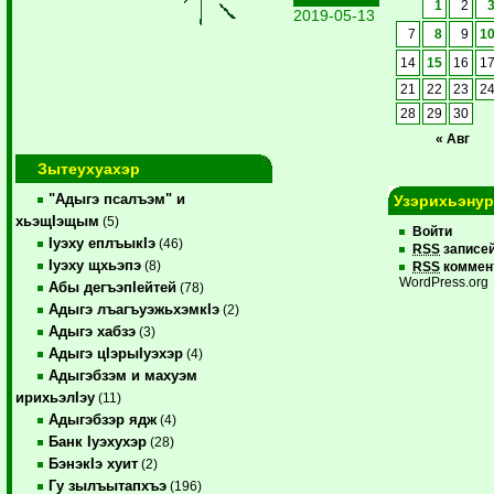
1
2
2019-05-13
7
8
9
1
14
15
16
1
21
22
23
2
28
29
30
« Авг
Зытеухуахэр
"Адыгэ псалъэм" и
Узэрихьэну
хьэщIэщым
(5)
Войти
Iуэху еплъыкIэ
(46)
RSS
записе
Iуэху щхьэпэ
(8)
RSS
коммен
WordPress.org
Абы дегъэпIейтей
(78)
Адыгэ лъагъуэжьхэмкIэ
(2)
Адыгэ хабзэ
(3)
Адыгэ цIэрыIуэхэр
(4)
Адыгэбзэм и махуэм
ирихьэлIэу
(11)
Адыгэбзэр ядж
(4)
Банк Iуэхухэр
(28)
БэнэкIэ хуит
(2)
Гу зылъытапхъэ
(196)