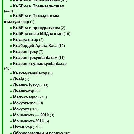
КъБР-м и Парламентым
(97)
КъБР-м и Правительствэм
(440)
КъБР-м и Президентым
къыхуатххэр
(1)
КъБР-м и прокуратурэм
(2)
КъБР-м щыIэ МВД-м къет
(16)
Къуажэхьхэр
(2)
Къэбэрдей Адыгэ Хасэ
(12)
Къэрал Iуэху
(7)
Къэрал IуэхущIапIэхэм
(11)
Къэрал къулыкъущIапIэхэр
(48)
КъэхъукъащIэхэр
(3)
ЛъэIу
(1)
Лъэпкъ Iуэху
(238)
Лъэпкъхэр
(5)
Малъхъэдис
(241)
Махуэгъэпс
(53)
Махуэку
(309)
Мэшыкъуэ — 2010
(9)
Мэшыкъуэ-2014
(5)
Нэтынхэр
(191)
Обозревателым и псалъэ
(32)