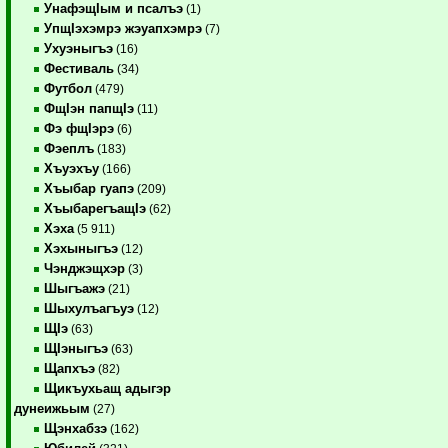
УнафэщIым и псалъэ
(1)
УпщIэхэмрэ жэуапхэмрэ
(7)
Ухуэныгъэ
(16)
Фестиваль
(34)
Футбол
(479)
ФщIэн папщIэ
(11)
Фэ фщIэрэ
(6)
Фэеплъ
(183)
Хъуэхъу
(166)
Хъыбар гуапэ
(209)
ХъыбарегъащIэ
(62)
Хэха
(5 911)
Хэхыныгъэ
(12)
Чэнджэщхэр
(3)
Шыгъажэ
(21)
Шыхулъагъуэ
(12)
ЩIэ
(63)
ЩIэныгъэ
(63)
Щапхъэ
(82)
Щикъухьащ адыгэр
дунеижьым
(27)
Щэнхабзэ
(162)