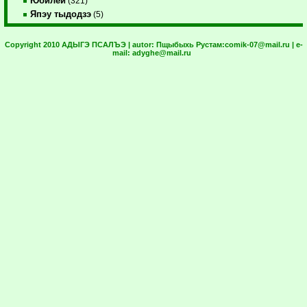
Юбилей
(321)
Япэу тыдодзэ
(5)
Copyright 2010 АДЫГЭ ПСАЛЪЭ | autor:
Пщыбыхь Рустам:
comik-07@mail.ru
| e-
mail:
adyghe@mail.ru