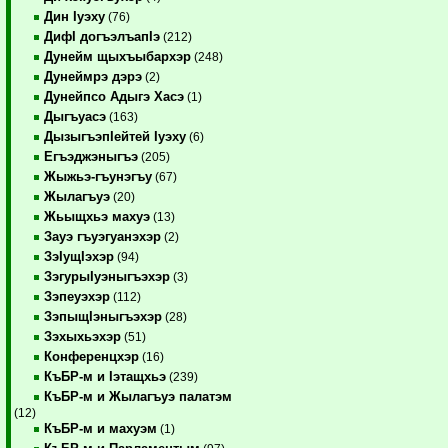
Дин Iуэху
(76)
ДифI догъэлъапIэ
(212)
Дунейм щыхъыбархэр
(248)
Дунеймрэ дэрэ
(2)
Дунейпсо Адыгэ Хасэ
(1)
Дыгъуасэ
(163)
ДызыгъэпIейтей Iуэху
(6)
Егъэджэныгъэ
(205)
Жыжьэ-гъунэгъу
(67)
Жылагъуэ
(20)
Жьыщхьэ махуэ
(13)
Зауэ гъуэгуанэхэр
(2)
ЗэIущIэхэр
(94)
ЗэгурыIуэныгъэхэр
(3)
Зэпеуэхэр
(112)
ЗэпыщIэныгъэхэр
(28)
Зэхыхьэхэр
(51)
Конференцхэр
(16)
КъБР-м и Iэтащхьэ
(239)
КъБР-м и Жылагъуэ палатэм
(12)
КъБР-м и махуэм
(1)