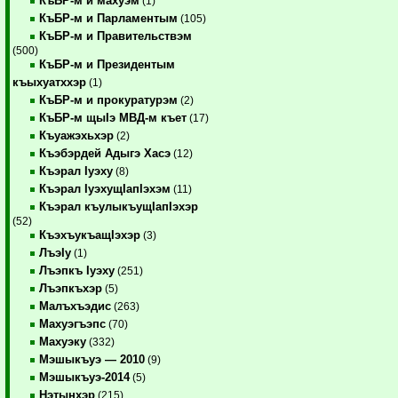
КъБР-м и махуэм
(1)
КъБР-м и Парламентым
(105)
КъБР-м и Правительствэм
(500)
КъБР-м и Президентым
къыхуатххэр
(1)
КъБР-м и прокуратурэм
(2)
КъБР-м щыIэ МВД-м къет
(17)
Къуажэхьхэр
(2)
Къэбэрдей Адыгэ Хасэ
(12)
Къэрал Iуэху
(8)
Къэрал IуэхущIапIэхэм
(11)
Къэрал къулыкъущIапIэхэр
(52)
КъэхъукъащIэхэр
(3)
ЛъэIу
(1)
Лъэпкъ Iуэху
(251)
Лъэпкъхэр
(5)
Малъхъэдис
(263)
Махуэгъэпс
(70)
Махуэку
(332)
Мэшыкъуэ — 2010
(9)
Мэшыкъуэ-2014
(5)
Нэтынхэр
(215)