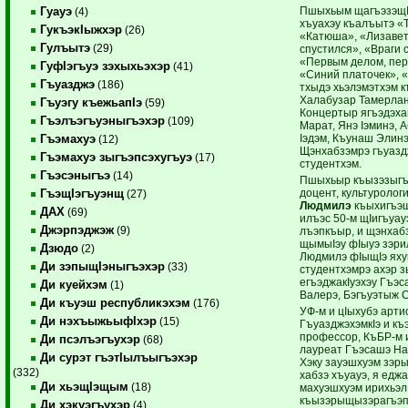
Пшыхьым щагъэзэщIа
Гуауэ
(4)
хъуахэу къалъытэ «Т
ГукъэкIыжхэр
(26)
«Катюша», «Лизавета
Гулъытэ
(29)
спустился», «Враги 
«Первым делом, пер
ГуфIэгъуэ зэхыхьэхэр
(41)
«Синий платочек», «
Гъуазджэ
(186)
тхыдэ хьэлэмэтхэм 
Халабузар Тамерлан
Гъуэгу къежьапIэ
(59)
Концертыр ягъэдэх
Гъэлъэгъуэныгъэхэр
(109)
Марат, Янэ Iэминэ, 
Iэдэм, Къунаш Элинэ
Гъэмахуэ
(12)
Щэнхабзэмрэ гъуазд
Гъэмахуэ зыгъэпсэхугъуэ
(17)
студентхэм.
Гъэсэныгъэ
(14)
Пшыхьыр къызэзыгъ
доцент, культуролог
ГъэщIэгъуэнщ
(27)
Людмилэ
къыхигъэщ
ДАХ
(69)
илъэс 50-м щIигъуа
Джэрпэджэж
(9)
лъэпкъыр, и щэнхаб
щымыIэу фIыуэ зэрил
Дзюдо
(2)
Людмилэ фIыщIэ ях
Ди зэпыщIэныгъэхэр
(33)
студентхэмрэ ахэр з
егъэджакIуэхэу Гъэс
Ди куейхэм
(1)
Валерэ, Бэгъуэтыж С
Ди къуэш республикэхэм
(176)
УФ-м и цIыхубэ арти
Ди нэхъыжьыфIхэр
(15)
ГъуазджэхэмкIэ и къ
профессор, КъБР-м 
Ди псэлъэгъухэр
(68)
лауреат Гъэсашэ На
Ди сурэт гъэтIылъыгъэхэр
Хэку зауэшхуэм зэры
(332)
хабзэ хъуауэ, я еджа
Ди хьэщIэщым
(18)
махуэшхуэм ирихьэл
къызэрыщызэрагъэп
Ди хэкуэгъухэр
(4)