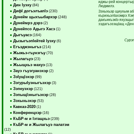
иджы-рей концертыр
Дин Iуэху
(84)
Людмилэ.
ДифI догъэлъапIэ
(230)
Зэхыхьэр щиухым аб
кърихьэлIахэмрэ Хэк
Дунейм щыхъыбархэр
(248)
дакъикъэкIэ яхуэщыг
Дунеймрэ дэрэ
(2)
зэдагъэзэщIащ «Ден
Дунейпсо Адыгэ Хасэ
(1)
Дыгъуасэ
(164)
Сурэ
ДызыгъэпIейтей Iуэху
(6)
Егъэджэныгъэ
(214)
Жыжьэ-гъунэгъу
(70)
Жылагъуэ
(23)
Жьыщхьэ махуэ
(13)
Зауэ гъуэгуанэхэр
(2)
ЗэIущIэхэр
(99)
ЗэгурыIуэныгъэхэр
(3)
Зэпеуэхэр
(121)
ЗэпыщIэныгъэхэр
(28)
Зэхыхьэхэр
(53)
Кавказ-2020
(1)
Конференцхэр
(16)
КъБР-м и Iэтащхьэ
(239)
КъБР-м и Жылагъуэ палатэм
(12)