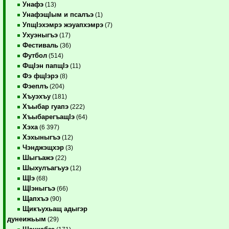
Унафэ
(13)
УнафэщIым и псалъэ
(1)
УпщIэхэмрэ жэуапхэмрэ
(7)
Ухуэныгъэ
(17)
Фестиваль
(36)
Футбол
(514)
ФщIэн папщIэ
(11)
Фэ фщIэрэ
(8)
Фэеплъ
(204)
Хъуэхъу
(181)
Хъыбар гуапэ
(222)
ХъыбарегъащIэ
(64)
Хэха
(6 397)
Хэхыныгъэ
(12)
Чэнджэщхэр
(3)
Шыгъажэ
(22)
Шыхулъагъуэ
(12)
ЩIэ
(68)
ЩIэныгъэ
(66)
Щапхъэ
(90)
Щикъухьащ адыгэр
дунеижьым
(29)