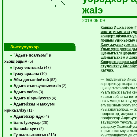
жаIэ
2019-05-09
Кавказ Ищхъэрэм Г
институтым и студ
концерт щIэщыгъуэ 
пэшым удихьэхыу а
Хэку зауэшхуэм и 
Зытеухуахэр
Урыс уэрэдхэр адыг
щIэныгъэлI цIэрыIу
"Адыгэ псалъэм" и
щIэныгъэхэм я док
хьэщIэщым
(5)
Концертыр ирагъэкI
студентхэу Халабу
Iуэху еплъыкIэ
(47)
Катярэ.
Iуэху щхьэпэ
(10)
— ТекIуэныгъэ Иныр
Абы дегъэпIейтей
(82)
зэрырикъур къэралы
Адыгэ лъагъуэжьхэмкIэ
(2)
щыщагъэлъапIэ мы м
Адыгэ хабзэ
(3)
къагъэкIыж зауэм хэ
къэзыгъэблэгъа вете
Адыгэ цIэрыIуэхэр
(4)
нэхъ мащIэ мэхъу, а
Адыгэбзэм и махуэм
егъэщIэным хуэгъэпс
къызэрагъэпэщ, — ж
ирихьэлIэу
(11)
проректор, искусств
Адыгэбзэр ядж
(4)
профессор
Ащхъуэт
зауэшхуэм теухуа, ц
Банк Iуэхухэр
(28)
уэрэдхэу ХьэмызРус
БэнэкIэ хуит
(2)
къригъэзагъэу и лъэ
Гу зылъытапхъэ
(213)
къытхуищIахэм ди с