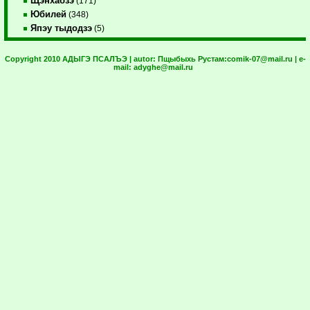
Щэнхабзэ
(171)
Юбилей
(348)
Япэу тыдодзэ
(5)
Copyright 2010 АДЫГЭ ПСАЛЪЭ | autor:
Пщыбыхь Рустам:
comik-07@mail.ru
| e-
mail:
adyghe@mail.ru