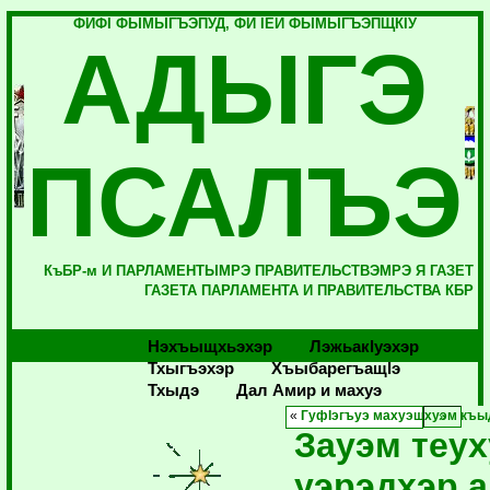
ФИФI ФЫМЫГЪЭПУД, ФИ IЕЙ ФЫМЫГЪЭПЩКIУ
АДЫГЭ
ПСАЛЪЭ
КъБР-м И ПАРЛАМЕНТЫМРЭ ПРАВИТЕЛЬСТВЭМРЭ Я ГАЗЕТ
ГАЗЕТА ПАРЛАМЕНТА И ПРАВИТЕЛЬСТВА КБР
Нэхъыщхьэхэр
Лэжьакlуэхэр
Тхыгъэхэр
Хъыбарегъащlэ
Тхыдэ
Дал Амир и махуэ
«
ГуфIэгъуэ махуэшхуэм къыд
Зауэм теух
уэрэдхэр а