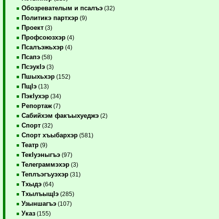
Обозревателым и псалъэ
(32)
Политикэ партхэр
(9)
Проект
(3)
Профсоюзхэр
(4)
Псалъэжьхэр
(4)
Псапэ
(58)
ПсэукIэ
(3)
Пшыхьхэр
(152)
ПщIэ
(13)
ПэкIухэр
(34)
Репортаж
(7)
Сабийхэм факъыхуеджэ
(2)
Спорт
(32)
Спорт хъыбархэр
(581)
Театр
(9)
ТекIуэныгъэ
(97)
Телеграммэхэр
(3)
Теплъэгъуэхэр
(31)
Тхыдэ
(64)
ТхылъыщIэ
(285)
Узыншагъэ
(107)
Указ
(155)