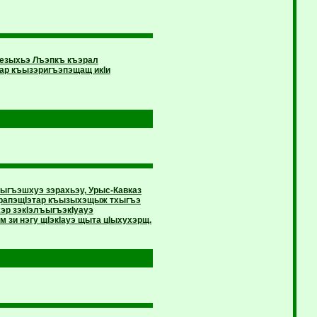
зезыхьэ Лъэпкъ къэрал
 ар къызэригъэпэщащ икIи
ыгъэшхуэ зэрахьэу, Урыс-Кавказ
эрапэщIэтар къызыхэщыж тхыгъэ
эр зэкIэлъыгъэкIуауэ
 зи нэгу щIэкIауэ щыта цIыхухэрщ.