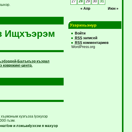
27
28
29
30
31
жынэр.
« Апр
Июн »
Узэрихьэнур
з Ищхъэрэм
Войти
RSS
записей
RSS
комментариев
WordPress.org
 Къэбэрдей-Балъкъэр къэрал
 коврокинг-центр.
хъумэным хуэгъэза Iуэхухэр
000 гъэм.
атIэм и лэжьакIуэхэм я махуэр