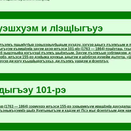
уэшхуэм и лIэщIыгъуэ
ълъэпкъ пщыкIутIыр зэрызэрыубыдым хуэдэу, зэгуэр адыгэ лъэпкъым и лI
гъуэм кърищIэкIа зауэм ахэр илъэси 101-кIэ (1763 — 1864) пэщIэтащ, т
аб зышэчыфа нэгъуэщI лъэпкъ щыIэкъым. Зауэм лъэпкъыр зэбгридзри, 
обэ, илъэси 155-рэ дэкIыжа нэужьи, адыгэм и щIэблэр дунейм дытетщ. «
уэр ди нэгу къыщIыдогъэхьэ, ди лъэпкъ уардэм и фэеплъу.
дыгъэу 101-рэ
ыр (1763 — 1864) зэриухрэ илъэси 155-рэ зэрырикъум иращIэкIа дауэд
лъэныкъуэмкIэ щыIэ Хуитыныгъэм и хадэм ит Псэ жыг фэеплъым деж на