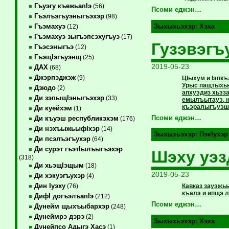
Гъуэгу къежьапIэ
(56)
Псоми еджэн…
Гъэлъэгъуэныгъэхэр
(98)
Гъэмахуэ
Зыхыхьэхэр:
Хэха
(12)
Гъэмахуэ зыгъэпсэхугъуэ
(17)
Гузэвэгъ
Гъэсэныгъэ
(12)
ГъэщIэгъуэнщ
(25)
2019-05-23
ДАХ
(68)
Джэрпэджэж
(9)
ЦIыхум и Iэпк
Урыс пащтыхьы
Дзюдо
(2)
апхуэдиз хьэз
Ди зэпыщIэныгъэхэр
(33)
емылъытауэ, н
къэралыгъуэшх
Ди куейхэм
(1)
Псоми еджэн…
Ди къуэш республикэхэм
(176)
Ди нэхъыжьыфIхэр
(14)
Зыхыхьэхэр:
ПэкIухэр
Ди псэлъэгъухэр
(64)
Ди сурэт гъэтIылъыгъэхэр
Шэху уэз
(318)
Ди хьэщIэщым
(18)
2019-05-23
Ди хэкуэгъухэр
(4)
Дин Iуэху
Кавказ зауэжь
(76)
къалэ и ипщэ 
ДифI догъэлъапIэ
(212)
Псоми еджэн…
Дунейм щыхъыбархэр
(248)
Дунеймрэ дэрэ
(2)
Зыхыхьэхэр:
Хэха
Дунейпсо Адыгэ Хасэ
(1)