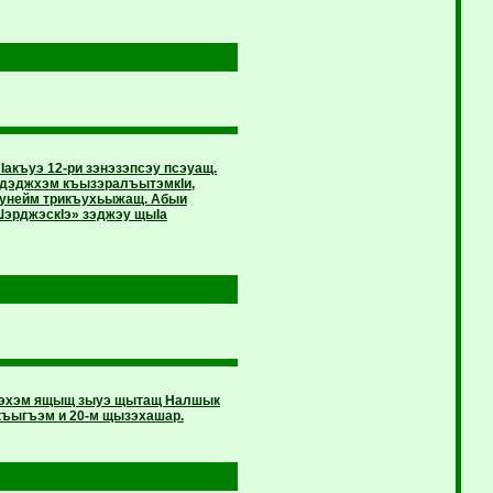
акъуэ 12-ри зэнэзэпсэу псэуащ.
хыдэджхэм къызэралъытэмкIи,
дунейм трикъухьыжащ. Абыи
ШэрджэскIэ» зэджэу щыIа
апщэхэм ящыщ зыуэ щытащ Налшык
къыгъэм и 20-м щызэхашар.