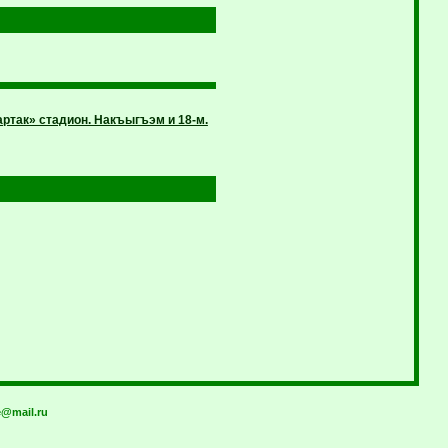
ртак» стадион. Накъыгъэм и 18-м.
@mail.ru