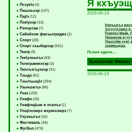
Я кхъуэ
ПсэукIэ
(3)
Пшыхьхэр
(147)
2019-05-23
ПщIэ
(12)
ПэкIухэр
(33)
Накъыгъэ мазэр
Репортаж
(7)
Зэгуэтхэмрэ я
Помпео Майк. 
Сабийхэм факъыхуеджэ
(2)
Украинэм и гу
Спорт
(28)
Урысейм хуит 
зэримыдар.
Спорт хъыбархэр
(541)
Театр
(9)
Псоми еджэн…
ТекIуэныгъэ
(93)
Зыхыхьэхэр:
Махуэку
Телеграммэхэр
(3)
Теплъэгъуэхэр
(31)
2019-05-23
Тхыдэ
(61)
ТхылъыщIэ
(264)
Узыншагъэ
(96)
Указ
(150)
Унафэ
(20)
УнафэщIым и псалъэ
(1)
УпщIэхэмрэ жэуапхэмрэ
(7)
Ухуэныгъэ
(16)
Фестиваль
(34)
Футбол
(479)