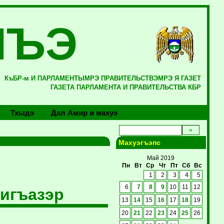
ЛЪЭ
КъБР-м И ПАРЛАМЕНТЫМРЭ ПРАВИТЕЛЬСТВЭМРЭ Я ГАЗЕТ
ГАЗЕТА ПАРЛАМЕНТА И ПРАВИТЕЛЬСТВА КБР
Тхыдэ
Дал Амир и махуэ
Махуэгъэпс
Май 2019
Пн
Вт
Ср
Чт
Пт
Сб
Вс
1
2
3
4
5
6
7
8
9
10
11
12
игъазэр
13
14
15
16
17
18
19
20
21
22
23
24
25
26