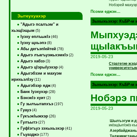
Нобэрей махуэр
Псоми еджэн…
Зытеухуахэр
Зыхыхьэхэр:
КъБР-м 
"Адыгэ псалъэм" и
хьэщIэщым
(5)
Мыпхуэдэ
Iуэху еплъыкIэ
(46)
Iуэху щхьэпэ
щыIакъы
(8)
Абы дегъэпIейтей
(78)
Адыгэ лъагъуэжьхэмкIэ
(2)
2019-05-23
Адыгэ хабзэ
(3)
Стратегие жэрд
Адыгэ цIэрыIуэхэр
(4)
университетым
Адыгэбзэм и махуэм
Псоми еджэн…
ирихьэлIэу
(11)
Зыхыхьэхэр:
КъБР-м 
Адыгэбзэр ядж
(4)
Банк Iуэхухэр
(28)
Нобэрэ 
БэнэкIэ хуит
(2)
Гу зылъытапхъэ
(197)
2019-05-23
Гуауэ
(4)
ГукъэкIыжхэр
(26)
Шылъэгум и д
Гулъытэ
(27)
икIэщIыпIэкIэ 
ГуфIэгъуэ зэхыхьэхэр
(41)
Азербайджаным
Гъуазджэ
(177)
Таджикистаны