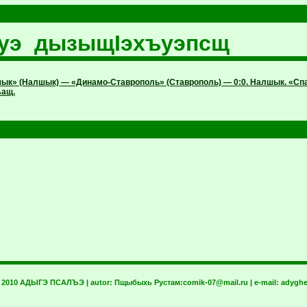
ауэ дызыщIэхъуэпсщ
ык» (Налшык) — «Динамо-Ставрополь» (Ставрополь) — 0:0. Налшык. «Спа
ъащ.
t 2010 АДЫГЭ ПСАЛЪЭ | autor:
Пщыбыхь Рустам:
comik-07@mail.ru
| e-mail:
adyghe