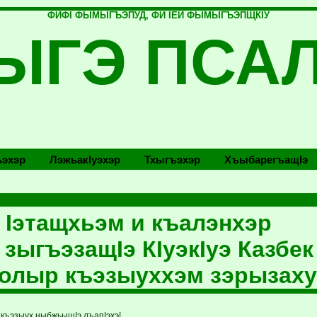
ФИФI ФЫМЫГЪЭПУД, ФИ IЕЙ ФЫМЫГЪЭПЩКIУ
ЫГЭ ПСА
эхэр
Лэжьакlуэхэр
Тхыгъэхэр
Хъыбарегъащlэ
 Iэтащхьэм и къалэнхэр
 зыгъэзащIэ КIуэкIуэ Казбек
олыр къэзыуххэм зэрызаху
 къэзыух ныбжьыщIэ лъапIэхэ!