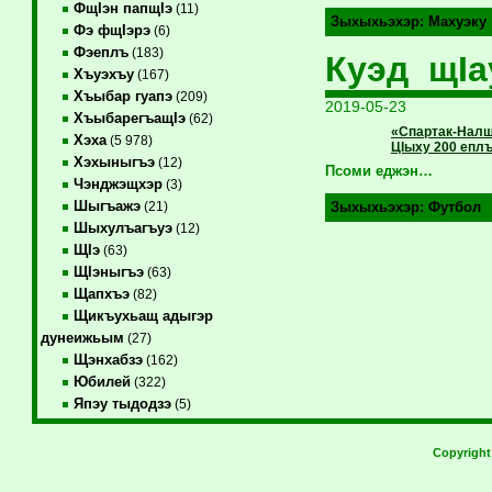
ФщIэн папщIэ
(11)
Зыхыхьэхэр:
Махуэку
Фэ фщIэрэ
(6)
Фэеплъ
(183)
Куэд щI
Хъуэхъу
(167)
Хъыбар гуапэ
(209)
2019-05-23
ХъыбарегъащIэ
(62)
«Спартак-Налш
Хэха
(5 978)
ЦIыху 200 епл
Хэхыныгъэ
(12)
Псоми еджэн…
Чэнджэщхэр
(3)
Шыгъажэ
(21)
Зыхыхьэхэр:
Футбол
Шыхулъагъуэ
(12)
ЩIэ
(63)
ЩIэныгъэ
(63)
Щапхъэ
(82)
Щикъухьащ адыгэр
дунеижьым
(27)
Щэнхабзэ
(162)
Юбилей
(322)
Япэу тыдодзэ
(5)
Copyrigh