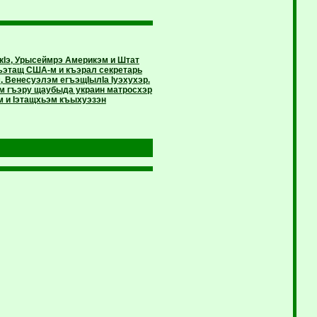
ькIэ, Урысеймрэ Америкэм и Штат
ъэтащ США-м и къэрал секретарь
 Венесуэлэм егъэщIылIа Iуэхухэр.
м гъэру щаубыда украин матросхэр
м и Iэтащхьэм къыхуэзэн