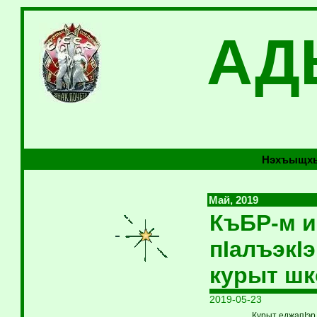
АД
Нэхъыщхь
Май, 2019
КъБР-м и
пIалъэкIэ
курыт шк
2019-05-23
Курыт еджапIэр