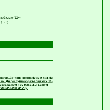
эбзэкIэ) (12+)
 (12+)
щоуэ. Дэтхэнэ школакIуэм и дежкIи
эм. Ди республикэр къапщтэмэ, 11-
й уэзджынэм и зу макъ жьгъырум
зэпылъыпIи мэхъу.