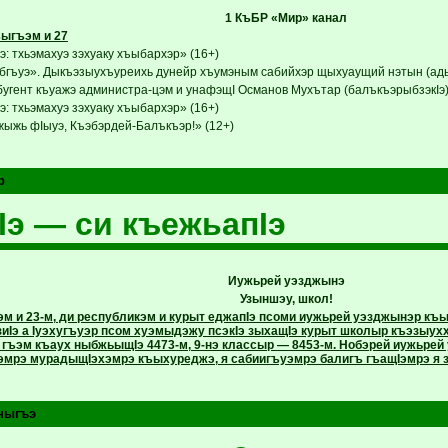
1 КъБР «Мир» канал
ыгъэм и 27
: тхьэмахуэ зэхуаку хъыбархэр» (16+)
гъуэ». Дыкъэзыухъуреихь дунейр хъумэным сабийхэр щыхуаущий нэтын (адыг
бугент къуажэ администра-цэм и унафэщI Османов Мухътар (балъкъэрыбзэкIэ)
: тхьэмахуэ зэхуаку хъыбархэр» (16+)
ыжь фIыуэ, Къэбэрдей-Балъкъэр!» (12+)
р
Iэ — си къежьапIэ
Иужьрей уэзджынэ
Узыншэу, школ!
м и 23-м, ди республикэм и курыт еджапIэ псоми иужьрей уэзджынэр къы
иIэ а Iуэхугъуэр псом хуэмыдэжу псэкIэ зыхащIэ курыт школыр къэзыухх
 гъэм къаух ныбжьыщIэ 4473-м, 9-нэ классыр — 8453-м. Нобэрей иужьре
хэмрэ мурадыщIэхэмрэ къыхуреджэ, я сабиигъуэмрэ балигъ гъащIэмрэ я 
ныгъэ