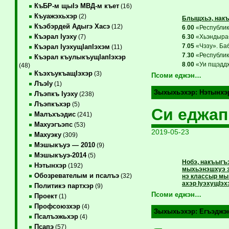
КъБР-м щыIэ МВД-м къет
(16)
Къуажэхьхэр
(2)
Блыщхьэ, накъ
Къэбэрдей Адыгэ Хасэ
(12)
6
.
00
«Республикэ
Къэрал Iуэху
6
.
30
«Хьэндыраб
(7)
7
.
05
«Чэзу». Ба
Къэрал IуэхущIапIэхэм
(11)
7
.
30
«Республикэ
Къэрал къулыкъущIапIэхэр
8
.
00
«Уи пщэддж
(48)
КъэхъукъащIэхэр
(3)
Псоми еджэн…
ЛъэIу
(1)
Зыхыхьэхэр:
Нэтынхэ
Лъэпкъ Iуэху
(238)
Лъэпкъхэр
(5)
Си еджап
Малъхъэдис
(241)
Махуэгъэпс
(53)
2019-05-23
Махуэку
(309)
Мэшыкъуэ — 2010
(9)
Мэшыкъуэ-2014
(5)
Нобэ, накъыгъэ
Нэтынхэр
(192)
мыхьэнэшхуэ з
Обозревателым и псалъэ
(32)
нэ классыр мы
ахэр IуэхущIэ
Политикэ партхэр
(9)
Псоми еджэн…
Проект
(1)
Профсоюзхэр
(4)
Зыхыхьэхэр:
Егъэджэ
Псалъэжьхэр
(4)
Псапэ
(57)