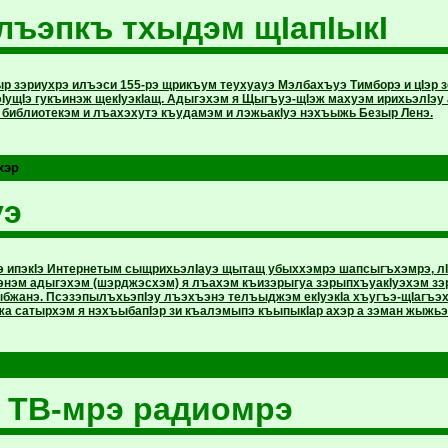
лъэпкъ тхыдэм щIапIыкI
ыр зэриухрэ илъэси 155-рэ щрикъум теухуауэ Мэлбахъуэ Тимборэ и цIэр 
эIущIэ гукъинэж щекIуэкIащ. Адыгэхэм я Щыгъуэ-щIэж махуэм ирихьэлIэу
щ библиотекэм и лъахэхутэ къудамэм и лэжьакIуэ нэхъыжь Безыр Ленэ.
хэр
уэ
 ипэкIэ Интернетым сыщрихьэлIауэ щытащ убыххэмрэ шапсыгъхэмрэ, лI
энэм адыгэхэм (шэрджэсхэм) я лъахэм къизэрыгуа зэрыпхъуакIуэхэм з
ыбжанэ. ПсэзэпылъхьэпIэу лъэхъэнэ телъыджэм екIуэкIа хъугъэ-щIагъэх
а сатырхэм я нэхъыбапIэр зи къалэмыпэ къыпыкIар ахэр а зэман жыжьэм
 ТВ-мрэ радиомрэ