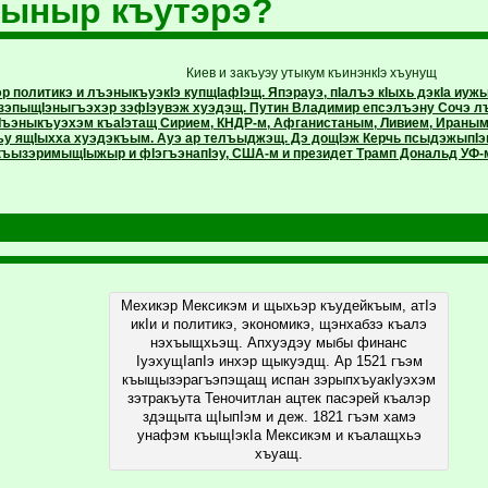
щыныр къутэрэ?
Киев и закъуэу утыкум къинэнкIэ хъунущ
 политикэ и лъэныкъуэкIэ купщIафIэщ. Япэрауэ, пIалъэ кIыхь дэкIа иуж
 зэпыщIэныгъэхэр зэфIэувэж хуэдэщ. Путин Владимир епсэлъэну Сочэ л
Лъэныкъуэхэм къаIэтащ Сирием, КНДР-м, Афганистаным, Ливием, Ираным,
гъу ящIыхха хуэдэкъым. Ауэ ар телъыджэщ. Дэ дощIэж Керчь псыдэжыпIэ
къызэримыщIыжыр и фIэгъэнапIэу, США-м и президет Трамп Дональд УФ-
Мехикэр Мексикэм и щыхьэр къудейкъым, атIэ
икIи и политикэ, экономикэ, щэнхабзэ къалэ
нэхъыщхьэщ. Апхуэдэу мыбы финанс
IуэхущIапIэ инхэр щыкуэдщ. Ар 1521 гъэм
къыщызэрагъэпэщащ испан зэрыпхъуакIуэхэм
зэтракъута Теночитлан ацтек пасэрей къалэр
здэщыта щIыпIэм и деж. 1821 гъэм хамэ
унафэм къыщIэкIа Мексикэм и къалащхьэ
хъуащ.