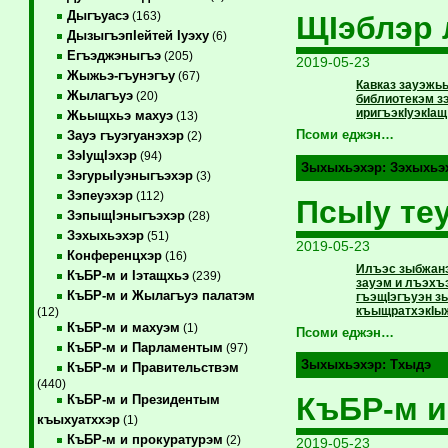
Дыгъуасэ
(163)
ЩIэблэр 
ДызыгъэпIейтей Iуэху
(6)
Егъэджэныгъэ
(205)
2019-05-23
Жыжьэ-гъунэгъу
(67)
Кавказ зауэжь
Жылагъуэ
(20)
библиотекэм з
иригъэкIуэкIа
Жьыщхьэ махуэ
(13)
Псоми еджэн…
Зауэ гъуэгуанэхэр
(2)
ЗэIущIэхэр
(94)
Зыхыхьэхэр:
Зэхыхьэ
ЗэгурыIуэныгъэхэр
(3)
Зэпеуэхэр
(112)
ПсыIу те
ЗэпыщIэныгъэхэр
(28)
Зэхыхьэхэр
(51)
2019-05-23
Конференцхэр
(16)
Илъэс зыбжанэ
КъБР-м и Iэтащхьэ
(239)
зауэм и лъэхъ
КъБР-м и Жылагъуэ палатэм
гъэщIэгъуэн з
къыщратхэкIыж
(12)
КъБР-м и махуэм
(1)
Псоми еджэн…
КъБР-м и Парламентым
(97)
Зыхыхьэхэр:
Тхыдэ
КъБР-м и Правительствэм
(440)
КъБР-м и
КъБР-м и Президентым
къыхуатххэр
(1)
КъБР-м и прокуратурэм
(2)
2019-05-23