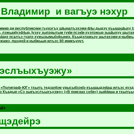
Владимир и вагъуэ нэхур
мир ди республикэми гъунэгъу щIыналъэхэми фIы дыдэу къыщацIыху Iэщ
, лэжьакIуэфIыр, Iуэху зыпэрытым гукIи псэкIи хуэпэжыр зыцIыхуу щыт
Iарэ псалъэ гуапэ хужызымыIэфынрэ. Къыдэлажьэу щытахэми и ныбжьэ
жамэ, пщэдей и ныбжьыр илъэс 80 ирикъунут.
ъэслъыхъуэжу»
 «Полиграф-ЮГ» тхылъ тедзапIэм урысыбзэкIэ къыщыдэкIащ илъэс куэд
уэ Къадыр «Сэ зыкъэслъыхъуэжу» («В поисках себя») зыфIища и тхылъы
щIэ
пщэдейрэ