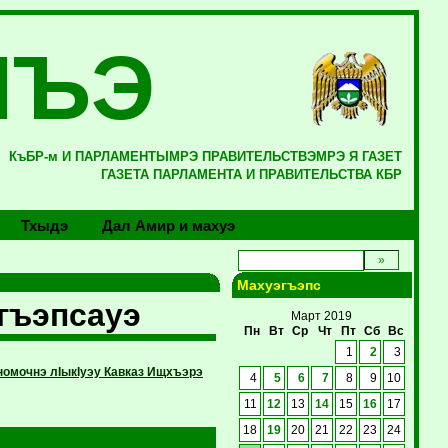
ЛЪЭ
КъБР-м И ПАРЛАМЕНТЫМРЭ ПРАВИТЕЛЬСТВЭМРЭ Я ГАЗЕТ
ГАЗЕТА ПАРЛАМЕНТА И ПРАВИТЕЛЬСТВА КБР
Тхыдэ
Дал Амир и махуэ
Махуэгъэпс
гъэпсауэ
Март 2019
Пн
Вт
Ср
Чт
Пт
Сб
Вс
1
2
3
омочнэ лIыкIуэу Кавказ Ищхъэрэ
4
5
6
7
8
9
10
11
12
13
14
15
16
17
18
19
20
21
22
23
24