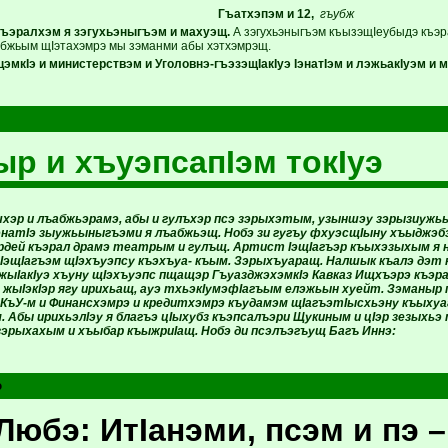
Гъатхэпэм и 12,
гъубж
ъэралхэм я зэгухьэныгъэм и махуэщ.
А зэгухьэныгъэм къызэщIеубыдэ къэра
бжьым щIэтахэмрэ мы зэманми абы хэтхэмрэщ.
мкIэ и министерствэм и Уголовнэ-гъэзэщIакIуэ IэнатIэм и лэжьакIуэм и 
р и хъуэпсапIэм токIуэ
эр и лъабжьэрамэ, абы и гулъхэр псэ зэрыхэтым, узыншэу зэрызиужь
энатIэ зыужьыныгъэми я лъабжьэщ. Нобэ зи гугъу фхуэсщIыну хъыджэбз
рдей къэрал драмэ театрым и гулъщ. Артист IэщIагъэр къыхэзыхым я 
 IэщIагъэм щIэхъуэпсу къэхъуа- къым. Зэрыхъуаращ. Налшык къалэ дэт 
д жыIакIуэ хъуну щIэхъуэпс пщащэр ГъуазджэхэмкIэ Кавказ Ищхъэрэ къ
эд жыIэкIэр ягу ирихьащ, ауэ тхьэкIумэфIагъым елэжьын хуейт. Зэманыр
БКъУ-м и Финансхэмрэ и кредитхэмрэ къудамэм щIагъэтIысхьэну къых
. Абы ирихьэлIэу я благъэ цIыхубз къэпсалъэри Щукиным и цIэр зезыхь
зэрыхахым и хъыбар къыжриIащ. Нобэ ди псэлъэгъущ Багъ Иннэ:
э
юбэ: ИтIанэми, псэм и пэ 