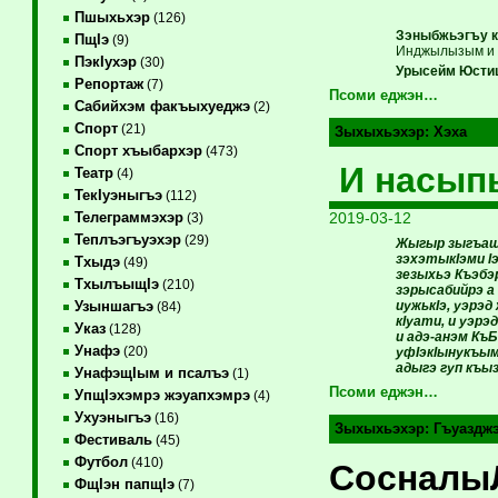
Пшыхьхэр
(126)
Зэныбжьэгъу к
ПщIэ
(9)
Инджылызым и 
ПэкIухэр
(30)
Урысейм Юстицэ
Репортаж
(7)
Псоми еджэн…
Сабийхэм факъыхуеджэ
(2)
Спорт
(21)
Зыхыхьэхэр:
Хэха
Спорт хъыбархэр
(473)
И насыпы
Театр
(4)
ТекIуэныгъэ
(112)
2019-03-12
Телеграммэхэр
(3)
Теплъэгъуэхэр
(29)
Жыгыр зыгъашх
зэхэтыкIэми I
Тхыдэ
(49)
зезыхьэ Къэбэ
ТхылъыщIэ
(210)
зэрысабийрэ а
иужькIэ, уэрэ
Узыншагъэ
(84)
кIуати, и уэр
Указ
(128)
и адэ-анэм Къ
Унафэ
(20)
уфIэкIынукъым
адыгэ гуп къы
УнафэщIым и псалъэ
(1)
Псоми еджэн…
УпщIэхэмрэ жэуапхэмрэ
(4)
Ухуэныгъэ
(16)
Зыхыхьэхэр:
Гъуаздж
Фестиваль
(45)
Футбол
(410)
СосналыЛ
ФщIэн папщIэ
(7)