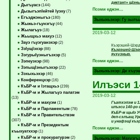
диктант» щIэны
Дыгъуасэ
(144)
Псоми еджэн…
ДызыгъэпIейтей Iуэху
(7)
Егъэджэныгъэ
(180)
Зыхыхьэхэр:
Гу зылъ
Жыжьэ-гъунэгъу
(44)
Жылагъуэ
(18)
2019-03-12
Жьыщхьэ махуэ
(12)
Зауэ гъуэгуанэхэр
(2)
Къэрэшей-Шэрд
ЗэIущIэхэр
(88)
Къэрэшей-Шэрд
яухуэныр.
ЗэгурыIуэныгъэхэр
(5)
Псоми еджэн…
Зэпеуэхэр
(98)
ЗэпыщIэныгъэхэр
(22)
Зыхыхьэхэр:
Ди къуэ
Зэхыхьэхэр
(46)
Конференцхэр
(16)
Илъэси 1
КъБР-м и Iэтащхьэ
(239)
КъБР-м и Жылагъуэ палатэм
2019-03-12
(13)
КъБР-м и махуэм
Гъатхэпэм и 1
(1)
илъэси 140-рэ 
КъБР-м и Парламентым
(78)
КъБР-м щыIэ У
КъБР-м и Правительствэм
деп-сэлъащ Ур
(307)
и унафэщI къэр
КъБР-м и Президентым
Псоми еджэн…
къыхуатххэр
(1)
КъБР-м и прокуратурэм
(2)
Зыхыхьэхэр:
Махуэгъ