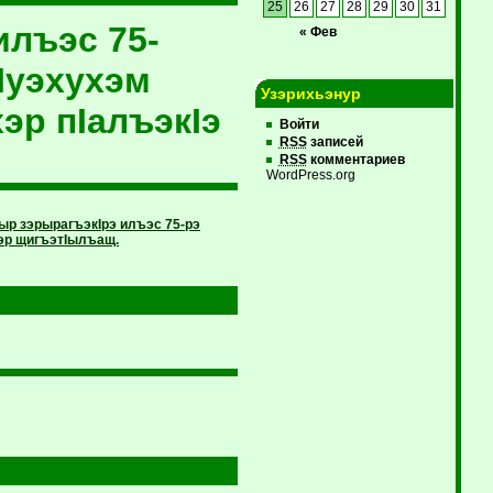
25
26
27
28
29
30
31
лъэс 75-
« Фев
Iуэхухэм
Узэрихьэнур
эр пIалъэкIэ
Войти
RSS
записей
RSS
комментариев
WordPress.org
ыр зэрырагъэкIрэ илъэс 75-рэ
эр щигъэтIылъащ.