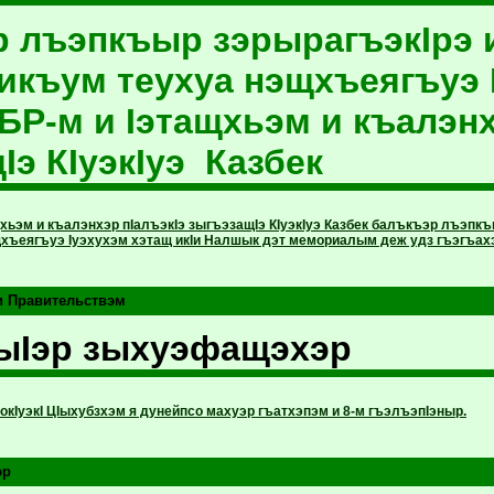
 лъэпкъыр зэрырагъэкIрэ и
икъум теухуа нэщхъеягъуэ 
БР-м и Iэтащхьэм и къалэнх
Iэ КIуэкIуэ Казбек
хьэм и къалэнхэр пIалъэкIэ зыгъэзащIэ КIуэкIуэ Казбек балъкъэр лъэпкъ
хъеягъуэ Iуэхухэм хэтащ икIи Налшык дэт мемориалым деж удз гъэгъах
и Правительствэм
ыIэр зыхуэфащэхэр
окIуэкI ЦIыхубзхэм я дунейпсо махуэр гъатхэпэм и 8-м гъэлъэпIэныр.
эр