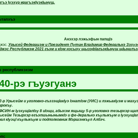
гъэ Iуэхур ирагъэкIуэкIынущ.
ытапхъэ
Анэхэр лэжьэфын папщIэ
жэс.
Урысей Федерацэм и Президент Путин Владимир Федеральнэ Зэхуэ
жэс Республикэм 2021 гъэм и кIэм нэсыху щызэфIагъэкIынущ щIыналъэ
ш республикэхэм
40-рэ гъуэгуанэ
2-р Урысейм и уголовнэ-гъэзэщIакIуэ IэнатIэм (УИС) и лэжьакIуэм и мах
ирокъу.
ФСИН-м IуэхущIапIэу 8 иIэщи, абыхэм ящыщу 5-р уголовнэ тезырхэр 
ысейм Тезырхэр егъэпшынынымкIэ и фе-деральнэ къулыкъум и IуэхущIап
ал кIуэцI къулыкъум и подполковник Мэршэнкъул Албэч.
эпс