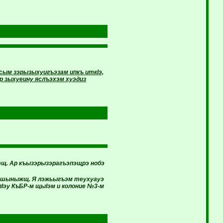
сым зэрызыхуигъэзам ипкъ иткIэ,
р зыхуеину яслъэхэм хуэдиз
уэщ. Ар къызэрызэрагъэпэщрэ нобэ
щапшыныжщ. Я лэжьыгъэм теухуауэ
Iэу КъБР-м щыIэм и колоние №3-м