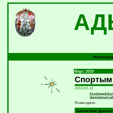
АД
Нэхъыщхь
Март, 2019
Спортым
2019-03-12
Къэбэрдей-Бал
федеральнэ щI
Псоми еджэн…
Зыхыхьэхэр:
Дыгъуас