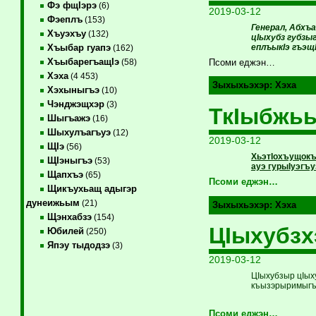
Фэ фщIэрэ
(6)
2019-03-12
Фэеплъ
(153)
Генерал, Абхъ
Хъуэхъу
(132)
цIыхубз губзы
еплъыкIэ гъэщI
Хъыбар гуапэ
(162)
ХъыбарегъащIэ
(58)
Псоми еджэн…
Хэха
(4 453)
Зыхыхьэхэр:
Хэха
Хэхыныгъэ
(10)
Чэнджэщхэр
(3)
ТкIыбжьы
Шыгъажэ
(16)
Шыхулъагъуэ
(12)
2019-03-12
ЩIэ
(56)
ХьэтIохъущокъ
ЩIэныгъэ
(53)
ауэ гурыIуэгъ
Щапхъэ
(65)
Псоми еджэн…
Щикъухьащ адыгэр
дунеижьым
(21)
Зыхыхьэхэр:
Хэха
Щэнхабзэ
(154)
ЦIыхубзх
Юбилей
(250)
Япэу тыдодзэ
(3)
2019-03-12
ЦIыхубзыр цIых
къызэрыримыгъ
Псоми еджэн…