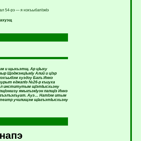
л 54-рэ — я нэхъыбапIэкIэ
махуэщ
ым и щыхьэтщ. Ар цIыху
ыр ЩоджэнцIыкIу Алий и цIэр
нэхъыбэм хуэдэу Багъ Иннэ
курыт еджапIэ №26-р къиуха
эрал институтым щIэтIысхьэну
 пщIэншэу ямыгъэкIуэн папщIэ Иннэ
уагъэлъэгъуат. Ауэ… НатIэм итым
э театр училищэм щIагъэтIысхьэну
–напэ