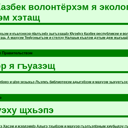
 Казбек волонтёрхэм я эколо
эм хэтащ
хьэм и къалэнхэр пIалъэкIэ зыгъэзащIэ КIуэкIуэ Казбек республикэм и в
ащ. А махуэм ТекIуэныгъэм и стелэу Налшык къалэм дэтым деж жыгыщI
и Правительствэм
р я гъуазэщ
борэ и цIэр зезыхьэ Лъэпкъ библиотекэм адыгэбзэм и махуэм зыхуегъэх
э
уэху щхьэпэ
э Хасэм и жэрдэмкIэ Адыгэ тхыбзэм и махуэр гъэлъэпIэным хиубыдэу гъ