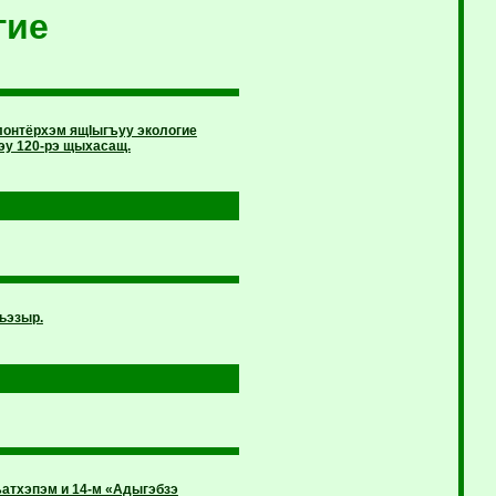
гие
олонтёрхэм ящIыгъуу экологие
эу 120-рэ щыхасащ.
ьэзыр.
атхэпэм и 14-м «Адыгэбзэ