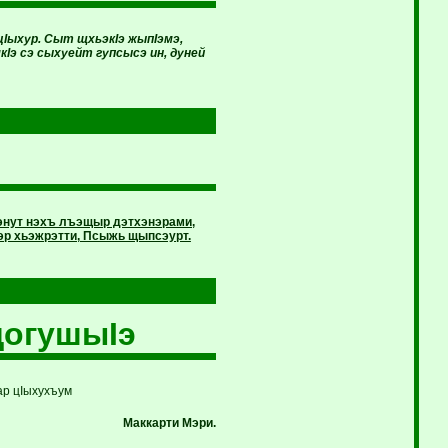
Iыхур. Сыт щхьэкIэ жыпIэмэ,
э сэ сыхуейт гупсысэ ин, дуней
энут нэхъ лъэщыр дэтхэнэрами,
эр хьэжрэтти, Псыжь щыпсэурт.
догушыIэ
ар цIыхухъум
Маккарти
Мэри.