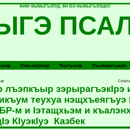
ФИФI ФЫМЫГЪЭПУД, ФИ IЕЙ ФЫМЫГЪЭПЩКIУ
ЫГЭ ПСА
эхэр
Лэжьакlуэхэр
Тхыгъэхэр
Хъыбарегъащlэ
хэр
Спорты
 лъэпкъыр зэрырагъэкIрэ и
икъум теухуа нэщхъеягъуэ 
БР-м и Iэтащхьэм и къалэнх
Iэ КIуэкIуэ Казбек