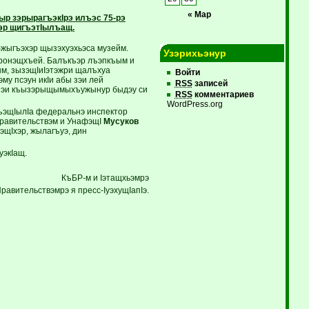
« Мар
ыр зэрырагъэкIрэ илъэс 75-рэ
эр щигъэтIылъащ.
бжыгъэхэр щызэхуэхьэса музейм.
Узэрихьэнур
 дронэщхъей. Балъкъэр лъэпкъым и
ъым, зызэщIиIэтэжри щалъхуа
Войти
му псэун икIи абы зэи лей
RSS
записей
 зэи къызэрыщымыхъужынур быдэу си
RSS
комментариев
WordPress.org
гъэщIылIа федеральнэ инспектор
Правительствэм и УнафэщI
Мусуков
эщIхэр, жылагъуэ, дин
уэкIащ.
КъБР-м и Iэтащхьэмрэ
равительствэмрэ я пресс-IуэхущIапIэ.