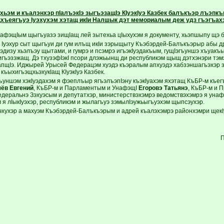
хьэм и къалэнхэр пIалъэкIэ зыгъэзащIэ КIуэкIуэ Казбек балъкъэр лъэпкъ
хъеягъуэ Iуэхухэм хэтащ икIи Налшык дэт мемориалым деж удз гъэгъах
афэщIым щыгъуазэ зищIащ лей зытехьа цIыхухэм я документу, хьэпшыпу щэ 
уэ Iуэхур сыт щыгъуи ди гум илъщ икIи зэрыщыту Къэбэрдей-Балъкъэрыр абы
уэдизу хьэлъэу щытами, и гумрэ и псэмрэ игъэкIуэдакъым, гущIэгъуншэ хъуак
игъэзэжащ. Дэ тхузэфIэкI псори длэжьынщ ди республикэм щыщ дэтхэнэри тэмэ
пщIэ. Иджырей Урысей Федерацэм хуэдэ къэралым апхуэдэ хабзэншагъэхэр
къыхигъэщхьэхукIащ КIуэкIуэ Казбек.
гъуншэм хэкIуэдахэм я фэеплъыр ягъэлъэпIэну къэкIуахэм яхэтащ КъБР-м къе
чёв Евгений
, КъБР-м и Парламентым и УнафэщI
Егоровэ Татьянэ
, КъБР-м и 
Федеральнэ Зэхуэсым и депутатхэр, министерствэхэмрэ ведомствэхэмрэ я унаф
 я лIыкIуэхэр, республикэм и жылагъуэ зэмылIэужьыгъуэхэм щыпсэухэр.
эхухэр а махуэм Къэбэрдей-Балъкъэрым и адрей къалэхэмрэ районхэмри щекI
П