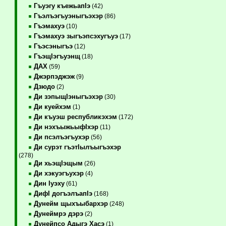
Гъуэгу къежьапIэ
(42)
Гъэлъэгъуэныгъэхэр
(86)
Гъэмахуэ
(10)
Гъэмахуэ зыгъэпсэхугъуэ
(17)
Гъэсэныгъэ
(12)
ГъэщIэгъуэнщ
(18)
ДАХ
(59)
Джэрпэджэж
(9)
Дзюдо
(2)
Ди зэпыщIэныгъэхэр
(30)
Ди куейхэм
(1)
Ди къуэш республикэхэм
(172)
Ди нэхъыжьыфIхэр
(11)
Ди псэлъэгъухэр
(56)
Ди сурэт гъэтIылъыгъэхэр
(278)
Ди хьэщIэщым
(26)
Ди хэкуэгъухэр
(4)
Дин Iуэху
(61)
ДифI догъэлъапIэ
(168)
Дунейм щыхъыбархэр
(248)
Дунеймрэ дэрэ
(2)
Дунейпсо Адыгэ Хасэ
(1)