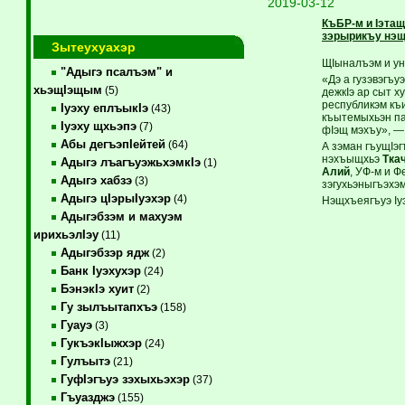
2019-03-12
КъБР-м и Iэтащ
зэрырикъу нэщ
Зытеухуахэр
ЩIыналъэм и ун
"Адыгэ псалъэм" и
«Дэ а гузэвэгъ
хьэщIэщым
(5)
дежкIэ ар сыт х
республикэм къ
Iуэху еплъыкIэ
(43)
къытемыхьэн па
Iуэху щхьэпэ
(7)
фIэщ мэхъу», — 
Абы дегъэпIейтей
(64)
А зэман гъущIэ
нэхъыщхьэ
Тка
Адыгэ лъагъуэжьхэмкIэ
(1)
Алий
, УФ-м и 
Адыгэ хабзэ
(3)
зэгухьэныгъэхэм
Адыгэ цIэрыIуэхэр
(4)
Нэщхъеягъуэ Iу
Адыгэбзэм и махуэм
ирихьэлIэу
(11)
Адыгэбзэр ядж
(2)
Банк Iуэхухэр
(24)
БэнэкIэ хуит
(2)
Гу зылъытапхъэ
(158)
Гуауэ
(3)
ГукъэкIыжхэр
(24)
Гулъытэ
(21)
ГуфIэгъуэ зэхыхьэхэр
(37)
Гъуазджэ
(155)