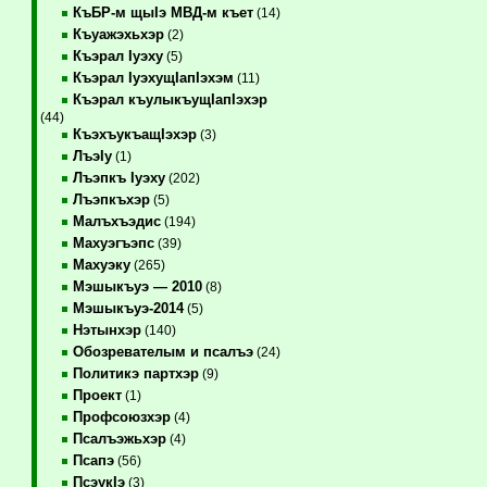
КъБР-м щыIэ МВД-м къет
(14)
Къуажэхьхэр
(2)
Къэрал Iуэху
(5)
Къэрал IуэхущIапIэхэм
(11)
Къэрал къулыкъущIапIэхэр
(44)
КъэхъукъащIэхэр
(3)
ЛъэIу
(1)
Лъэпкъ Iуэху
(202)
Лъэпкъхэр
(5)
Малъхъэдис
(194)
Махуэгъэпс
(39)
Махуэку
(265)
Мэшыкъуэ — 2010
(8)
Мэшыкъуэ-2014
(5)
Нэтынхэр
(140)
Обозревателым и псалъэ
(24)
Политикэ партхэр
(9)
Проект
(1)
Профсоюзхэр
(4)
Псалъэжьхэр
(4)
Псапэ
(56)
ПсэукIэ
(3)