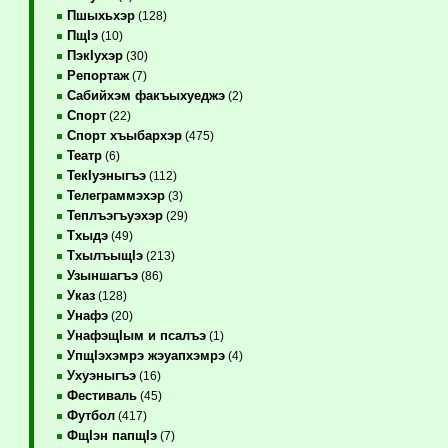
Пшыхьхэр
(128)
ПщIэ
(10)
ПэкIухэр
(30)
Репортаж
(7)
Сабийхэм факъыхуеджэ
(2)
Спорт
(22)
Спорт хъыбархэр
(475)
Театр
(6)
ТекIуэныгъэ
(112)
Телеграммэхэр
(3)
Теплъэгъуэхэр
(29)
Тхыдэ
(49)
ТхылъыщIэ
(213)
Узыншагъэ
(86)
Указ
(128)
Унафэ
(20)
УнафэщIым и псалъэ
(1)
УпщIэхэмрэ жэуапхэмрэ
(4)
Ухуэныгъэ
(16)
Фестиваль
(45)
Футбол
(417)
ФщIэн папщIэ
(7)