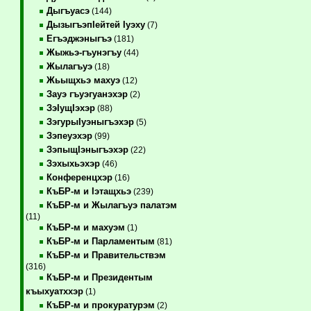
Дыгъуасэ
(144)
ДызыгъэпIейтей Iуэху
(7)
Егъэджэныгъэ
(181)
Жыжьэ-гъунэгъу
(44)
Жылагъуэ
(18)
Жьыщхьэ махуэ
(12)
Зауэ гъуэгуанэхэр
(2)
ЗэIущIэхэр
(88)
ЗэгурыIуэныгъэхэр
(5)
Зэпеуэхэр
(99)
ЗэпыщIэныгъэхэр
(22)
Зэхыхьэхэр
(46)
Конференцхэр
(16)
КъБР-м и Iэтащхьэ
(239)
КъБР-м и Жылагъуэ палатэм
(11)
КъБР-м и махуэм
(1)
КъБР-м и Парламентым
(81)
КъБР-м и Правительствэм
(316)
КъБР-м и Президентым
къыхуатххэр
(1)
КъБР-м и прокуратурэм
(2)