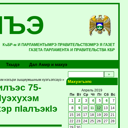
ЛЪЭ
КъБР-м И ПАРЛАМЕНТЫМРЭ ПРАВИТЕЛЬСТВЭМРЭ Я ГАЗЕТ
ГАЗЕТА ПАРЛАМЕНТА И ПРАВИТЕЛЬСТВА КБР
Тхыдэ
Дал Амир и махуэ
м нэхъри зыщиужьыным хуэгъэпсауэ »
Махуэгъэпс
лъэс 75-
Апрель 2019
Iуэхухэм
Пн
Вт
Ср
Чт
Пт
Сб
Вс
1
2
3
4
5
6
7
эр пIалъэкIэ
8
9
10
11
12
13
14
15
16
17
18
19
20
21
22
23
24
25
26
27
28
29
30