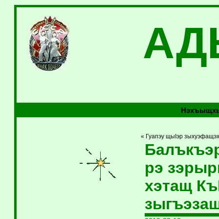
АД
Нэхъыщхь
« Гуапэу щыIэр зыхуэфащэ
Балъкъэр
рэ зэрыр
хэтащ Къ
зыгъэзащ