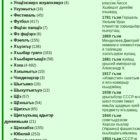
УпщIэхэмрэ жэуапхэмрэ
(4)
классик Аиссе
ХьэIишэт дунейм
Ухуэныгъэ
(16)
ехыжащ.
Фестиваль
(45)
1781 гъэм
Гершель
Футбол
(417)
Уильям Уран
планетэр зэрыщыIэр
ФщIэн папщIэ
(7)
къихутащ.
Фэ фщIэрэ
(6)
1869 гъэм
Фэеплъ
(155)
Менделеев Дмитрий
химием и элементхэ
Хъуэхъу
(136)
я таблицэр
Хъыбар гуапэ
(163)
зэхэгъэувэн иухащ.
ХъыбарегъащIэ
(58)
1881 гъэм
яукIащ
урысей император
Хэха
(4 492)
Александр II.
Хэхыныгъэ
(10)
1917 гъэм
Чэнджэщхэр
(3)
«Известия» газетым
и япэ номерыр
Шыгъажэ
(16)
къыдэкIащ.
Шыхулъагъуэ
(12)
1938 гъэм
ЩIэ
(57)
урысыбзэр СССР-м 
школ псоми Iэмал
ЩIэныгъэ
(54)
имыIэу щаджын хуей
Щапхъэ
(65)
предмету ягъэуващ.
Щикъухьащ адыгэр
1944 гъэм
советыдзэхэм
дунеижьым
(21)
Херсон къалэр
Щэнхабзэ
(155)
(Украинэ) фашистхэ
къыIэщIагъэкIыжащ.
Юбилей
(253)
1954 гъэм
СССР-м