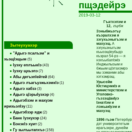
пщэдейрэ
2019-03-12
Гъатхэпэм и
12,
гъубж
Зэныбжьэгъу
къэралхэм я
зэгухьэныгъэм и
махуэщ.
А
Зытеухуахэр
зэгухьэныгъэм
къызэщIеубыдэ
"Адыгэ псалъэм" и
къэрал 54-рэ — я
хьэщIэщым
(5)
нэхъыбапIэкIэ
Инджылызым и
Iуэху еплъыкIэ
(43)
бжьым щIэтахэмрэ
Iуэху щхьэпэ
(7)
мы зэманми абы
хэтхэмрэщ.
Абы дегъэпIейтей
(64)
Урысейм
Адыгэ лъагъуэжьхэмкIэ
(1)
ЮстицэмкIэ и
Адыгэ хабзэ
(3)
министерствэм и
Уголовнэ-
Адыгэ цIэрыIуэхэр
(4)
гъэзэщIакIуэ
Адыгэбзэм и махуэм
IэнатIэм и
ирихьэлIэу
(11)
лэжьакIуэм и
махуэщ
Адыгэбзэр ядж
(2)
Банк Iуэхухэр
(24)
1896 гъэм
Петербур
дэт университетым
БэнэкIэ хуит
(2)
ирагъэхри, дунейм
Гу зылъытапхъэ
(158)
щыяпэу радиограмм