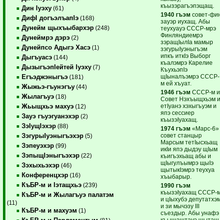
къызэрагъэпэщащ.
Дин Iуэху
(61)
1940 гъэм
совет-фи
ДифI догъэлъапIэ
(168)
зауэр иухащ. Абы
Дунейм щыхъыбархэр
(248)
теухуауэ СССР-мрэ
Финляндиемрэ
Дунеймрэ дэрэ
(2)
зэращIылIа мамыр
Дунейпсо Адыгэ Хасэ
(1)
зэгурыIуэныгъэм
ипкъ иткIэ Выборг
Дыгъуасэ
(144)
къалэмрэ Карелие
ДызыгъэпIейтей Iуэху
(7)
КъухьэпIэ
щIыналъэмрэ СССР-
Егъэджэныгъэ
(181)
м ей хъуат.
Жыжьэ-гъунэгъу
(44)
1946 гъэм
СССР-м 
Жылагъуэ
(18)
Совет Нэхъыщхьэм 
етIуанэ хэхыгъуэм и
Жьыщхьэ махуэ
(12)
япэ сессиер
Зауэ гъуэгуанэхэр
(2)
къызэIуахащ.
ЗэIущIэхэр
(88)
1974 гъэм
«Марс-6»
совет станцыр
ЗэгурыIуэныгъэхэр
(5)
Марсым тетIысхьащ
Зэпеуэхэр
(99)
икIи япэ дыдэу щIым
ЗэпыщIэныгъэхэр
(22)
къигъэхьащ абы и
щIыгулъымрэ щыIэ
Зэхыхьэхэр
(46)
щытыкIэмрэ теухуа
Конференцхэр
(16)
хъыбарыр.
КъБР-м и Iэтащхьэ
(239)
1990 гъэм
къызэIуахащ СССР-
КъБР-м и Жылагъуэ палатэм
и цIыхубэ депутатхэ
(11)
и зи мычэзу III
КъБР-м и махуэм
(1)
съездыр. Абы унафэ
къыщащтауэ щытащ