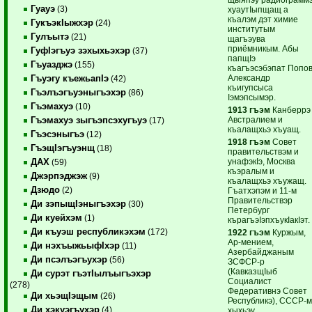
Гуауэ
(3)
хуаутIыпщащ а
къалэм дэт химие
ГукъэкIыжхэр
(24)
институтым
Гулъытэ
(21)
щагъэува
приёмникым. Абы
ГуфIэгъуэ зэхыхьэхэр
(37)
папщIэ
Гъуазджэ
(155)
къагъэсэбэпат Попо
Александр
Гъуэгу къежьапIэ
(42)
къигупсыса
Гъэлъэгъуэныгъэхэр
(86)
Iэмэпсымэр.
Гъэмахуэ
(10)
1913 гъэм
Канберрэ
Австралием и
Гъэмахуэ зыгъэпсэхугъуэ
(17)
къалащхьэ хъуащ.
Гъэсэныгъэ
(12)
1918 гъэм
Совет
ГъэщIэгъуэнщ
(18)
правительствэм и
унафэкIэ, Москва
ДАХ
(59)
къэралым и
Джэрпэджэж
(9)
къалащхьэ хъужащ.
Дзюдо
(2)
Гъатхэпэм и 11-м
Правительствэр
Ди зэпыщIэныгъэхэр
(30)
Петербург
Ди куейхэм
(1)
кърагъэIэпхъукIакIэт.
Ди къуэш республикэхэм
(172)
1922 гъэм
Куржым,
Ар-мением,
Ди нэхъыжьыфIхэр
(11)
Азербайджаным
Ди псэлъэгъухэр
(56)
ЗСФСР-р
(КавказщIыб
Ди сурэт гъэтIылъыгъэхэр
Социалист
(278)
Федеративнэ Совет
Ди хьэщIэщым
(26)
Республикэ), СССР-
Ди хэкуэгъухэр
(4)
хыхьэу,