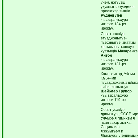
унэм, нэгъуэщI
ухуэныгъэ куэдми я
проектхэр зыщIа
Руднев Лев
къызэралъхурэ
илъэси 134-рэ
ирокъу.
Совет тхакIуэ,
егъэджэныгъэ-
гъэсэныгъэ IэнатIэм
хэлъхьэныгъэшхуэ
хуэзыщIа
Макаренкэ
Антон
къызэралъхурэ
илъэси 131-рэ
ирокъу.
Композитор, УФ-ми
КъБР-ми
гъуазджэхэмкIэ щIых
зиIэ я лэжьакIуэ
Шейблер Трувор
къызэралъхурэ
илъэси 119-рэ
ирокъу.
Совет усакIуэ,
драматург, СССР-мр
УФ-мрэ я гимнхэм я
псалъэхэр зытха,
Социалист
Лэжьыгъэм и
ЛIыхъужь, Лениным 