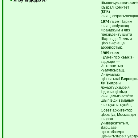
Япэу тыдодзэ
(4)
ШынагъуэншагъэмкI
Къэрал Комитет
(КГБ)
къыщызэрагъэпэщащ
1974 гъэм
Париж
къыщызэIуахащ
Франджым и япэ
президенту щыта
Шарль де Голль и
цIэр зыфIаща
аэропортыр.
1989 гъэм
«Дунейпсо хъыкIэ»
зэджэр» —
Интернетыр —
къагупсысащ.
Инджылыз
щIэныгъэлI
Бернерс
Ли Тимрэ
и
лэжьэгъухэмрэ я
IэдакъэщIэкIыр
къыщамыгъэсэбэп
щIыпIэ ди зэманым
къэгъуэтыгъуейщ.
Совет архитектор
цIэрыIуэ, Москва дэт
къэрал
университетым,
Варшавэ
щэнхабзэмрэ
щIэныгъэмрэ я уардэ