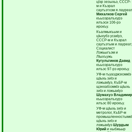
цIэр зезыхьэ, СССР-
м и Къэрал
саугъэтхэм я лауреа
Михалков Сергей
къызэралъхурэ
илъэси 106-рэ
ирокъу.
Къалмыкъым и
цIыхубэ усакIуэ,
СССР-м и Къэрал
саугъэтым и лауреат
Социалист
Лэжьыгъэм и
ЛIыхъужь
Кугультинов Давид
къызэралъхурэ
илъэс 97-рэ ирокъу.
УФ-м гъуазджэхэмкIэ
щIыхь зиIэ и
лэжьакIуэ, КъБР-м
щэнхабзэмкIэ щIыхь
зиIэ и лэжьакIуэ
Шумахуэ Владими
къызэралъхурэ
илъэс 80 ирокъу.
УФ-м щIыхь зиIэ и
метролог, КъБР-м
промышленностымкI
щIыхь зиIэ и
лэжьакIуэ
Шурдым
Юрий
и ныбжьыр