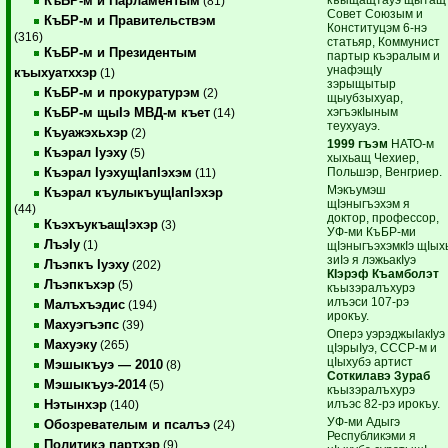
КъБР-м и Парламентым
(81)
Совет Союзым и
КъБР-м и Правительствэм
Конституцэм 6-нэ
(316)
статьяр, Коммунист
КъБР-м и Президентым
партыр къэралым и
унафэщIу
къыхуатххэр
(1)
зэрыщытыр
КъБР-м и прокуратурэм
(2)
щыубзыхуар,
хэгъэкIыным
КъБР-м щыIэ МВД-м къет
(14)
теухуауэ.
Къуажэхьхэр
(2)
1999 гъэм
НАТО-м
Къэрал Iуэху
(5)
хыхьащ Чехиер,
Польшэр, Венгриер.
Къэрал IуэхущIапIэхэм
(11)
Мэкъумэш
Къэрал къулыкъущIапIэхэр
щIэныгъэхэм я
(44)
доктор, профессор,
КъэхъукъащIэхэр
(3)
УФ-ми КъБР-ми
ЛъэIу
(1)
щIэныгъэхэмкIэ щIых
зиIэ я лэжьакIуэ
Лъэпкъ Iуэху
(202)
КIэрэф Къамболэт
Лъэпкъхэр
(5)
къызэралъхурэ
илъэси 107-рэ
Малъхъэдис
(194)
ирокъу.
Махуэгъэпс
(39)
Оперэ уэрэджыIакIуэ
Махуэку
(265)
цIэрыIуэ, СССР-м и
цIыхубэ артист
Мэшыкъуэ — 2010
(8)
Соткилавэ Зураб
Мэшыкъуэ-2014
(5)
къызэралъхурэ
илъэс 82-рэ ирокъу.
Нэтынхэр
(140)
УФ-ми Адыгэ
Обозревателым и псалъэ
(24)
Республикэми я
Политикэ партхэр
(9)