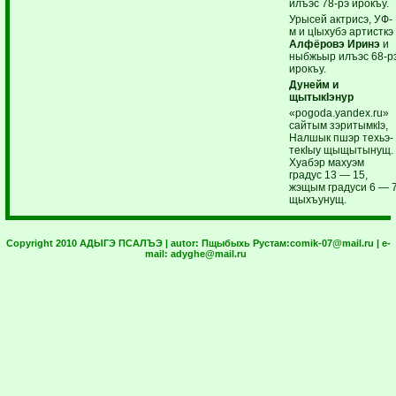
илъэс 78-рэ ирокъу.
Урысей актрисэ, УФ-
м и цIыхубэ артисткэ
Алфёровэ Иринэ
и
ныбжьыр илъэс 68-р
ирокъу.
Дунейм и
щытыкIэнур
«pogoda.yandex.ru»
сайтым зэритымкIэ,
Налшык пшэр техьэ-
текIыу щыщытынущ.
Хуабэр махуэм
градус 13 — 15,
жэщым градуси 6 — 
щыхъунущ.
Copyright 2010 АДЫГЭ ПСАЛЪЭ | autor:
Пщыбыхь Рустам:
comik-07@mail.ru
| e-
mail:
adyghe@mail.ru