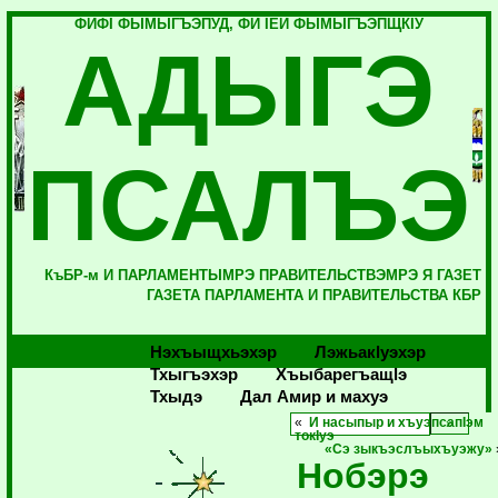
ФИФI ФЫМЫГЪЭПУД, ФИ IЕЙ ФЫМЫГЪЭПЩКIУ
АДЫГЭ
ПСАЛЪЭ
КъБР-м И ПАРЛАМЕНТЫМРЭ ПРАВИТЕЛЬСТВЭМРЭ Я ГАЗЕТ
ГАЗЕТА ПАРЛАМЕНТА И ПРАВИТЕЛЬСТВА КБР
Нэхъыщхьэхэр
Лэжьакlуэхэр
Тхыгъэхэр
Хъыбарегъащlэ
Тхыдэ
Дал Амир и махуэ
«
И насыпыр и хъуэпсапIэм
токIуэ
«Сэ зыкъэслъыхъуэжу»
Нобэрэ