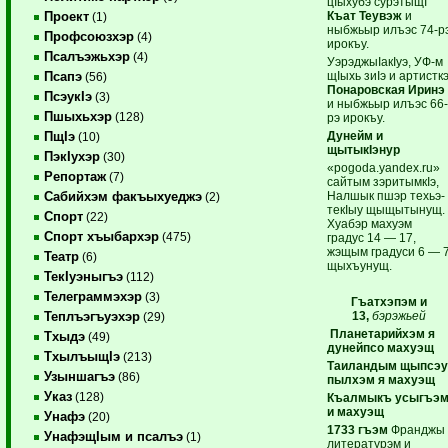
цIыхубэ сурэтыщI
Къат Теувэж
и
Проект
(1)
ныбжьыр илъэс 74-р
Профсоюзхэр
(4)
ирокъу.
Псалъэжьхэр
(4)
УэрэджыIакIуэ, УФ-м
щIыхь зиIэ и артистк
Псапэ
(56)
Понаровская Иринэ
ПсэукIэ
(3)
и ныбжьыр илъэс 66
Пшыхьхэр
(128)
рэ ирокъу.
Дунейм и
ПщIэ
(10)
щытыкIэнур
ПэкIухэр
(30)
«pogoda.yandex.ru»
Репортаж
(7)
сайтым зэритымкIэ,
Налшык пшэр техьэ-
Сабийхэм факъыхуеджэ
(2)
текIыу щыщытынущ.
Спорт
(22)
Хуабэр махуэм
Спорт хъыбархэр
(475)
градус 14 — 17,
жэщым градуси 6 — 
Театр
(6)
щыхъунущ.
ТекIуэныгъэ
(112)
Телеграммэхэр
(3)
Гъатхэпэм и
13,
бэрэжьей
Теплъэгъуэхэр
(29)
Планетарийхэм я
Тхыдэ
(49)
дунейпсо махуэщ
ТхылъыщIэ
(213)
Таиландым щыпсэ
Узыншагъэ
(86)
пылхэм я махуэщ
Указ
(128)
Къалмыкъ усыгъэ
и махуэщ
Унафэ
(20)
1733 гъэм
Франджы
УнафэщIым и псалъэ
(1)
литературэм и