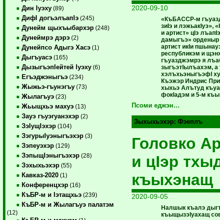
2020-09-10
Дин Iуэху
(89)
ДифI догъэлъапIэ
(245)
«КъБАССР-м гъуаз
зиIэ и лэжьакIуэ», 
Дунейм щыхъыбархэр
(248)
и артист» цIэ лъапI
Дунеймрэ дэрэ
(2)
дамыгъэ» орденыр
артист икIи пшынауэ
Дунейпсо Адыгэ Хасэ
(1)
республикэм и щэн
Дыгъуасэ
(165)
гъуазджэмрэ я лъа
ДызыгъэпIейтей Iуэху
зыгъэтIылъахэм, а
(6)
хэлъхьэныгъэфI х
Егъэджэныгъэ
(234)
Къэжэр Индрис Пр
Жыжьэ-гъунэгъу
(73)
хыхьэ Алътуд къуа
фокIадэм и 5-м къ
Жылагъуэ
(23)
Псоми еджэн…
Жьыщхьэ махуэ
(13)
Зауэ гъуэгуанэхэр
(2)
Зыхыхьэхэр:
Фэеплъ
ЗэIущIэхэр
(104)
ЗэгурыIуэныгъэхэр
(3)
Головко А
Зэпеуэхэр
(129)
ЗэпыщIэныгъэхэр
(28)
и цIэр тхы
Зэхыхьэхэр
(55)
къыхэнащ
Кавказ-2020
(1)
Конференцхэр
(16)
КъБР-м и Iэтащхьэ
(239)
2020-09-05
КъБР-м и Жылагъуэ палатэм
Налшык къалэ дыг
(12)
къыщызэIуахащ сов