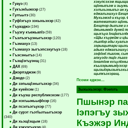
хэкупсэхэм ящыщщ
Гуауэ
(4)
щIэныгъэм и зыуж
ГукъэкIыжхэр
(27)
хэлъхьэныгъэ ин х
еджагъэшхуэ Бещт
Гулъытэ
(30)
Мухьэмэд и къуэр. 
ГуфIэгъуэ зэхыхьэхэр
(42)
математикэ щIэны
Бещтор дыгъэм и 
Гъуазджэ
(194)
джынымкIэ дуней п
Гъуэгу къежьапIэ
(59)
щыхъуа IэщIагъэл
«ЩIы хъурейм и цI
Гъэлъэгъуэныгъэхэр
(120)
лъапIэр абы хуагъ
Гъэмахуэ
(13)
зэрыщытари щыхь
Гъэмахуэ зыгъэпсэхугъуэ
(18)
адыгэ еджагъэшху
зэфIэкI лъагэм, сы
Гъэсэныгъэ
(14)
апхуэдэ пщIэ лъагэ
ГъэщIэгъуэнщ
(31)
IэнатIэм ехъулIэн
къызэрымыкIуэхэр
ДАХ
(69)
щызыIэрызыгъэхьэ
Джэрпэджэж
(9)
щыпкъэхэращ.
Дзюдо
(2)
Псоми еджэн…
Ди зэпыщIэныгъэхэр
(34)
Ди куейхэм
Зыхыхьэхэр:
Фэеплъ
(1)
Ди къуэш республикэхэм
(177)
Пшынэр па
Ди нэхъыжьыфIхэр
(16)
Ди псэлъэгъухэр
(77)
Iэпэгъу зы
Ди сурэт гъэтIылъыгъэхэр
(340)
Къэжэр Ин
Ди хьэщIэщым
(18)
Ди хэкуэгъухэр
(4)