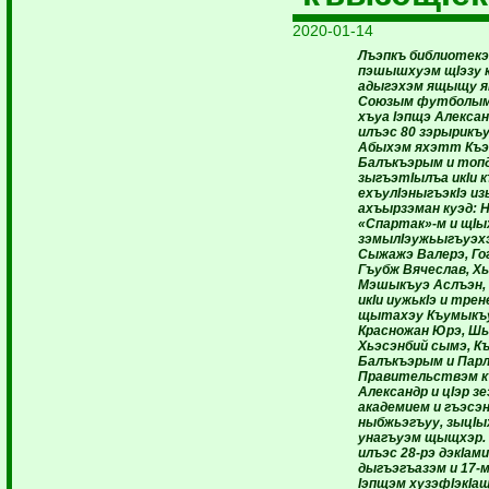
2020-01-14
Лъэпкъ библиотекэ
пэшышхуэм щIэзу
адыгэхэм ящыщу я
Союзым футболымк
хъуа Iэпщэ Алекса
илъэс 80 зэрырикъу
Абыхэм яхэтт Къэ
Балъкъэрым и топ
зыгъэтIылъа икIи 
ехъулIэныгъэкIэ и
ахъырзэман куэд: 
«Спартак»-м и щIы
зэмылIэужьыгъуэх
Сыжажэ Валерэ, Го
Гъубж Вячеслав, Х
Мэшыкъуэ Аслъэн,
икIи иужькIэ и тре
щытахэу Къумыкъу
Красножан Юрэ, Ш
Хьэсэнбий сымэ, К
Балъкъэрым и Пар
Правительствэм къ
Александр и цIэр 
академием и гъэсэн
ныбжьэгъуу, зыцIы
унагъуэм щыщхэр.
илъэс 28-рэ дэкIами
дыгъэгъазэм и 17-
Iэпщэм хузэфIэкIащ