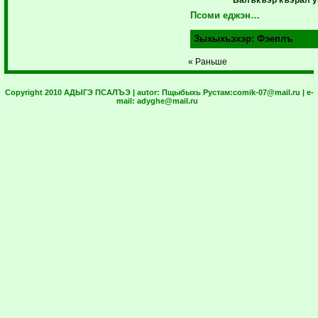
Балъкъэр къэрал у
Псоми еджэн…
Зыхыхьэхэр:
Фэеплъ
« Раньше
Copyright 2010 АДЫГЭ ПСАЛЪЭ | autor:
Пщыбыхь Рустам:
comik-07@mail.ru
| e-
mail:
adyghe@mail.ru