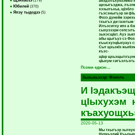
Щэнхабзэ
(179)
анэдэлъхубзэмкIэ и
щезыгъэджа, лъэпкъ
Юбилей
(370)
хэзылъхьа, щIэблэ
Япэу тыдодзэ
(5)
гъэсэныгъэр зи фI
Фозэ дунейм зэрех
тхыгъэ ди газетым
Илъэситху ипэ а б
сыхуэзэри сепсэлъ
зыхэсщIат. Ауэ з
абы щыгъуэ сэ Фоз
къысхуэцIыхуауэ с
Сыт щхьэкIэ жыпIэм
къэс-
щIар щхьэщытхъуны
цIыхум сигъэлъэгъ
Псоми еджэн…
Зыхыхьэхэр:
Фэеплъ
И Iэдакъэщ
цIыхухэм 
къахуощхь
2020-05-13
Мы тхыгъэр зытеу
Нурхьэлий Хъызыр 