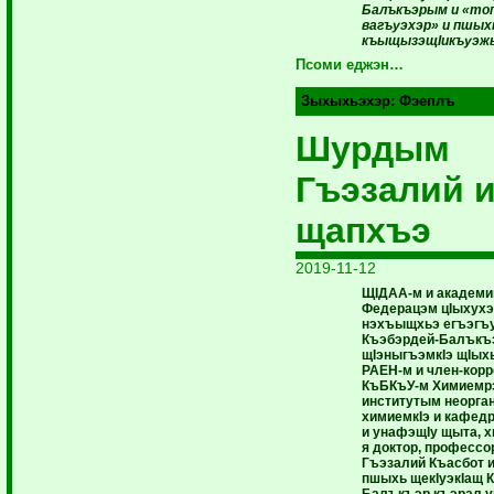
Балъкъэрым и «то
вагъуэхэр» и пшы
къыщызэщIикъуэж
Псоми еджэн…
Зыхыхьэхэр:
Фэеплъ
Шурдым
Гъэзалий 
щапхъэ
2019-11-12
ЩIДАА-м и академи
Федерацэм цIыхухэ
нэхъыщхьэ егъэгъ
Къэбэрдей-Балъкъ
щIэныгъэмкIэ щIыхь 
РАЕН-м и член-корр
КъБКъУ-м Химиемрэ
институтым неорга
химиемкIэ и кафедр
и унафэщIу щыта, 
я доктор, професс
Гъэзалий Къасбот 
пшыхь щекIуэкIащ 