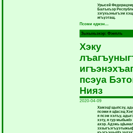
Урысей Федерацэмр
Балъкъэр Республи
зэгухьэныгъэм хэ
игъуэтащ.
Псоми еджэн…
Зыхыхьэхэр:
Фэеплъ
Хэку
лъагъуны
игъэнэхъа
псэуа Бэт
Нияз
2020-04-09
ХамэщI щыпсэу, а
псоми я щIасэщ Хэ
я псэм хэлъу, ады
хэту, я гур мыбыкIэ
ахэр. Адэжь щIына
зэзыгъэгъуэтыжыф
къэгъэшыпIэ задэхэ