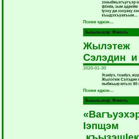
зэныбжьэгъугъэр н
фIэкIа, зым адрейм
Iуэху ди зэхуаку зэ
къыдэхъуакъым…
Псоми еджэн…
Зыхыхьэхэр:
Фэеплъ
Жылэтеж
Сэлэдин и
2020-01-30
УсакIуэ, тхакIуэ, ж
Жылэтеж Сэлэдин п
ныбжьыр илъэс 80 
Псоми еджэн…
Зыхыхьэхэр:
Фэеплъ
«Вагъуэхэ
Iэпщэм
къызэщIе