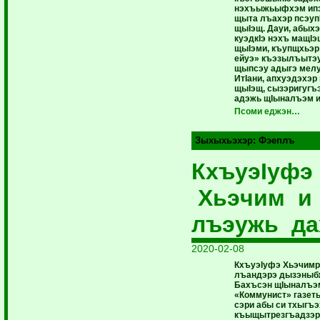
нэхъыжьыфхэм ипэк
щыта лъахэр псэуп
щыIэщ. Дауи, абых
куэдкIэ нэхъ мащIэ
щыIэми, къупщхьэр
ейуэ» къэзылъытэ
щыпсэу адыгэ мелу
ИтIани, апхуэдэхэр
щыIэщ, сызэригугъ
адэжь щIыналъэм и
Псоми еджэн…
Зыхыхьэхэр:
Фэеплъ
КхъуэIуфэ
Хьэчим и
лъэужь да
2020-02-08
КхъуэIуфэ Хьэчимр
лъандэрэ дызэныбж
Бахъсэн щIыналъэ
«Коммунист» газет
сэри абы си тхыгъ
къыщытрезгъадзэрт