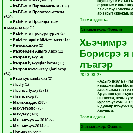
КъБР-м и махуэм
(1)
зауэшхуэм и лъэх
фронтым и команд
КъБР-м и Парламентым
(108)
лъахэгъу Головко 
КъБР-м и Правительствэм
ар зэрыт скверымрэ
(540)
Псоми еджэн…
КъБР-м и Президентым
къыхуатххэр
(1)
Зыхыхьэхэр:
Фэеплъ
КъБР-м и прокуратурэм
(2)
Хьэчимрэ
КъБР-м щыIэ МВД-м къет
(17)
Къуажэхьхэр
(2)
Борисрэ я 
Къэбэрдей Адыгэ Хасэ
(12)
Къэрал Iуэху
(9)
лъагэр
Къэрал IуэхущIапIэхэм
(11)
Къэрал къулыкъущIапIэхэр
(54)
2020-08-27
КъэхъукъащIэхэр
(3)
«Адыгэ псалъэ» г
ЛъэIу
(1)
къидджыкIащ Мэзы
зэрехыжам теухуа 
Лъэпкъ Iуэху
(271)
Ар ди жагъуэ хъуа
Лъэпкъхэр
(5)
щытахэм, псом хуэ
курсэгъуахэм. 2019
Малъхъэдис
(283)
и дунейр ихъуэжащ
Махуэгъэпс
(73)
Хьэчими.
Махуэку
(343)
Псоми еджэн…
Мэшыкъуэ — 2010
(9)
Мэшыкъуэ-2014
(5)
Зыхыхьэхэр:
Фэеплъ
Нэтынхэр
(227)