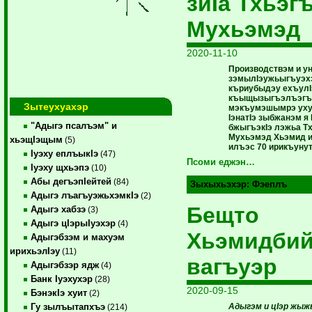
зиIа Тхьэг
Мухьэмэд
2020-11-10
Производствэм и у
зэмылIэужьыгъуэх
къриубыдэу ехъул
къыщызыгъэлъэгъу
Зытеухуахэр
мэкъумэшымрэ уху
IэнатIэ зыбжанэм я
"Адыгэ псалъэм" и
бжыгъэкIэ лэжьа Т
Мухьэмэд Хьэмид и
хьэщIэщым
(5)
илъэс 70 ирикъунут
Iуэху еплъыкIэ
(47)
Псоми еджэн…
Iуэху щхьэпэ
(10)
Абы дегъэпIейтей
(84)
Зыхыхьэхэр:
Фэеплъ
Адыгэ лъагъуэжьхэмкIэ
(2)
Бещто
Адыгэ хабзэ
(3)
Адыгэ цIэрыIуэхэр
(4)
Хьэмидбий
Адыгэбзэм и махуэм
ирихьэлIэу
(11)
вагъуэр
Адыгэбзэр ядж
(4)
Банк Iуэхухэр
(28)
2020-09-15
БэнэкIэ хуит
(2)
Адыгэм и цIэр жыж
Гу зылъытапхъэ
(214)