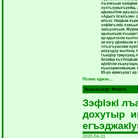
лъэпкъым хуищIам
хуэгъэувыгъуейщ. 
щIыжытIэм щхьэус
«Адыгэ псалъэм» 
илъэс тIощIым кър
зэфIигъэкIа лэжьы
закъуэкъым. Журн
щыхыхьам къыщегъ
ар адыгэхэм хьэлэ
зи нэгу щIэкIахэм я
тлъэгъуахэми хуи
апхуэдэу жытIэну. 
гъащIэр триухуащ 
блэкIар къэтIэщIы
щIэблэм къахуэщхь
къызэринэкIыным. 
85-рэ ирикъунут ар
Псоми еджэн…
Зыхыхьэхэр:
Фэеплъ
ЗэфIэкI лъа
дохутыр и
егъэджакIу
2020-04-21