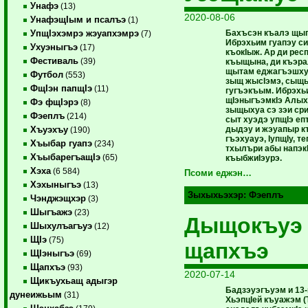
Унафэ
(13)
2020-08-06
УнафэщIым и псалъэ
(1)
Бахъсэн къалэ щып
УпщIэхэмрэ жэуапхэмрэ
(7)
Ибрэхьим гуапэу си
Ухуэныгъэ
(17)
къокIыж. Ар ди р
Фестиваль
(39)
къыщына, ди къэр
щытам еджагъэшху
Футбол
(553)
зыщ жысIэмэ, сы
ФщIэн папщIэ
(11)
гугъэкъым. Ибрэхь
щIэныгъэмкIэ Алых
Фэ фщIэрэ
(8)
зыщыхуа сэ зэи ср
Фэеплъ
(214)
сыт хуэдэ упщIэ еп
дыдэу и жэуапыр 
Хъуэхъу
(190)
гъэхуауэ, IупщIу, т
Хъыбар гуапэ
(234)
тхылъри абы напэк
ХъыбарегъащIэ
(65)
къыбжиIэурэ.
Хэха
(6 584)
Псоми еджэн…
Хэхыныгъэ
(13)
Зыхыхьэхэр:
Фэеплъ
Чэнджэщхэр
(3)
Шыгъажэ
(23)
Дыщокъуэ 
Шыхулъагъуэ
(12)
ЩIэ
(75)
щапхъэ
ЩIэныгъэ
(69)
Щапхъэ
(93)
2020-07-14
Щикъухьащ адыгэр
Бадзэуэгъуэм и 13
дунеижьым
(31)
ХьэпцIей къуажэм 