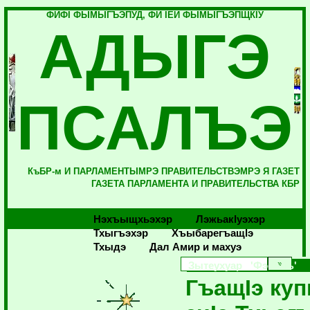
ФИФI ФЫМЫГЪЭПУД, ФИ IЕЙ ФЫМЫГЪЭПЩКIУ
АДЫГЭ
ПСАЛЪЭ
КъБР-м И ПАРЛАМЕНТЫМРЭ ПРАВИТЕЛЬСТВЭМРЭ Я ГАЗЕТ
ГАЗЕТА ПАРЛАМЕНТА И ПРАВИТЕЛЬСТВА КБР
Нэхъыщхьэхэр
Лэжьакlуэхэр
Тхыгъэхэр
Хъыбарегъащlэ
Тхыдэ
Дал Амир и махуэ
Зытеухуар 'Фэеплъ'
ГъащIэ куп