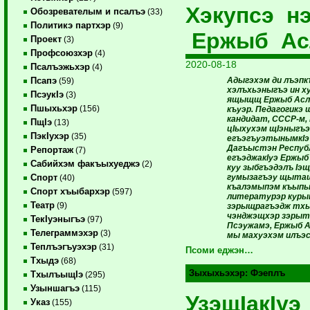
Хэкупсэ н
Обозревателым и псалъэ
(33)
Политикэ партхэр
(9)
Ержыб Ас
Проект
(3)
Профсоюзхэр
(4)
2020-08-18
Псалъэжьхэр
(4)
Адыгэхэм ди лъэпк
Псапэ
(59)
хэлъхьэныгъэ ин х
ПсэукIэ
(3)
ящыщщ Ержыб Асл
Пшыхьхэр
(156)
къуэр. Педагогикэ 
кандидат, СССР-м,
ПщIэ
(13)
цIыхухэм щIэныгъ
ПэкIухэр
(35)
егъэгъуэтынымкIэ 
Дагъыстэн Республ
Репортаж
(7)
егъэджакIуэ Ержыб
Сабийхэм факъыхуеджэ
(2)
куу зыбгъэдэлъ Iэщ
гумызагъэу щытащ
Спорт
(40)
къалэмыпэм къыпы
Спорт хъыбархэр
(597)
литературэр куры
Театр
(9)
зэрыщрагъэдж тхы
чэнджэщхэр зэрыт 
ТекIуэныгъэ
(97)
Псэужамэ, Ержыб 
Телеграммэхэр
(3)
мы махуэхэм илъэс
Теплъэгъуэхэр
(31)
Псоми еджэн…
Тхыдэ
(68)
Зыхыхьэхэр:
Фэеплъ
ТхылъыщIэ
(295)
Узыншагъэ
(115)
УзэщIакIуэ
Указ
(155)