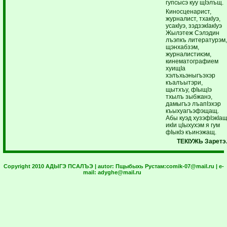
гупсысэ куу щIэлъщ.
Киносценарист,
журналист, тхакIуэ,
усакIуэ, зэдзэкIакIуэ
Жылэтеж Сэлэдин
лъэпкъ литературэм
щэнхабзэм,
журналистикэм,
кинематографием
хуищIа
хэлъхьэныгъэхэр
къалъытэри,
щытхъу, фIыщIэ
тхылъ зыбжанэ,
дамыгъэ лъапIэхэр
къыхуагъэфэщащ.
Абы куэд хузэфIэкIа
икIи цIыхухэм я гум
фIыкIэ къинэжащ.
ТЕКIУЖЬ Заретэ
Copyright 2010 АДЫГЭ ПСАЛЪЭ | autor:
Пщыбыхь Рустам:
comik-07@mail.ru
| e-
mail:
adyghe@mail.ru