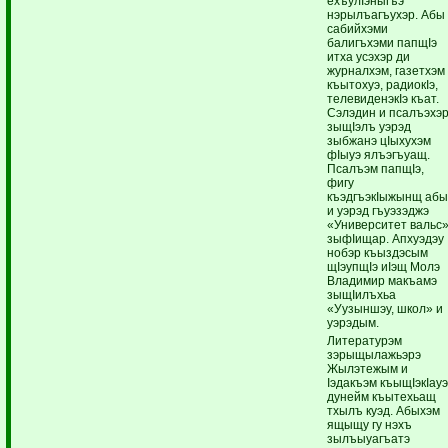
ехъулIэныгъэ
нэрылъагъухэр. Абы
сабийхэми
балигъхэми папщIэ
итха усэхэр ди
журналхэм, газетхэм
къытохуэ, радиокIэ,
телевиденэкIэ къат.
Сэлэдин и псалъэхэ
зыщIэлъ уэрэд
зыбжанэ цIыхухэм
фIыуэ ялъэгъуащ.
Псалъэм папщIэ,
фигу
къэдгъэкIыжынщ аб
и уэрэд гъуэзэджэ
«Университет вальс
зыфIищар. Апхуэдэу
нобэр къыздэсым
щIэупщIэ иIэщ Молэ
Владимир макъамэ
зыщIилъхьа
«Уузыншэу, школ» и
уэрэдым.
Литературэм
зэрыщылажьэрэ
Жылэтежым и
Iэдакъэм къыщIэкIау
дунейм къытехьащ
тхылъ куэд. Абыхэм
ящыщу гу нэхъ
зылъыуагъатэ