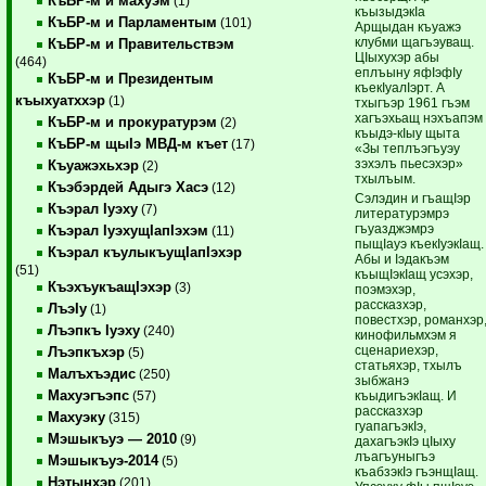
КъБР-м и махуэм
(1)
къызыдэкIа
КъБР-м и Парламентым
(101)
Арщыдан къуажэ
клубми щагъэуващ.
КъБР-м и Правительствэм
ЦIыхухэр абы
(464)
еплъыну яфIэфIу
КъБР-м и Президентым
къекIуалIэрт. А
къыхуатххэр
(1)
тхыгъэр 1961 гъэм
хагъэхьащ нэхъапэм
КъБР-м и прокуратурэм
(2)
къыдэ-кIыу щыта
КъБР-м щыIэ МВД-м къет
(17)
«Зы теплъэгъуэу
зэхэлъ пьесэхэр»
Къуажэхьхэр
(2)
тхылъым.
Къэбэрдей Адыгэ Хасэ
(12)
Сэлэдин и гъащIэр
Къэрал Iуэху
(7)
литературэмрэ
гъуазджэмрэ
Къэрал IуэхущIапIэхэм
(11)
пыщIауэ къекIуэкIащ.
Къэрал къулыкъущIапIэхэр
Абы и Iэдакъэм
(51)
къыщIэкIащ усэхэр,
КъэхъукъащIэхэр
(3)
поэмэхэр,
рассказхэр,
ЛъэIу
(1)
повестхэр, романхэр
Лъэпкъ Iуэху
(240)
кинофильмхэм я
сценариехэр,
Лъэпкъхэр
(5)
статьяхэр, тхылъ
Малъхъэдис
(250)
зыбжанэ
Махуэгъэпс
къыдигъэкIащ. И
(57)
рассказхэр
Махуэку
(315)
гуапагъэкIэ,
Мэшыкъуэ — 2010
(9)
дахагъэкIэ цIыху
лъагъуныгъэ
Мэшыкъуэ-2014
(5)
къабзэкIэ гъэнщIащ.
Нэтынхэр
(201)