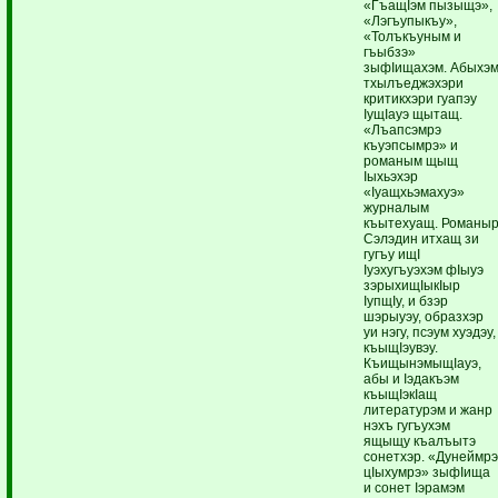
«ГъащIэм пызыщэ»,
«Лэгъупыкъу»,
«Толъкъуным и
гъыбзэ»
зыфIищахэм. Абыхэ
тхылъеджэхэри
критикхэри гуапэу
IущIауэ щытащ.
«Лъапсэмрэ
къуэпсымрэ» и
романым щыщ
Iыхьэхэр
«Iуащхьэмахуэ»
журналым
къытехуащ. Романы
Сэлэдин итхащ зи
гугъу ищI
Iуэхугъуэхэм фIыуэ
зэрыхищIыкIыр
IупщIу, и бзэр
шэрыуэу, образхэр
уи нэгу, псэум хуэдэу,
къыщIэувэу.
КъищынэмыщIауэ,
абы и Iэдакъэм
къыщIэкIащ
литературэм и жанр
нэхъ гугъухэм
ящыщу къалъытэ
сонетхэр. «Дунеймр
цIыхумрэ» зыфIища
и сонет Iэрамэм