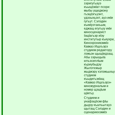
зэригугъауэ
къыщIэкIат псори:
мыбы ущеджэну
гъэщIэгъуэнт,
удэзыхьэхт, ауэ икIи
гугъут. Сэлэдин
къикIуэтакъым,
еджащ егугъуу икIи
киносценарист
IэщIагъэр иIэу
институтыр къиухри,
КинохроникэмкIэ
Кавказ Ищхъэрэ
студием редактору
лэжьэн щыщIидзащ.
Абы зэрыщыIа
илъэсиплIым
къриубыдэу
Жылэтежыр
жыджэру хэлэжьыхьу
студием
къыдигъэкIащ
«Кавказ Ищхъэрэ»
киножурналым и
номер щэщIым
щIигъу.
Студием и
унафэщIхэм фIы
дыдэу къалъытауэ
щытащ Сэлэдин и
сценариехэмкIэ