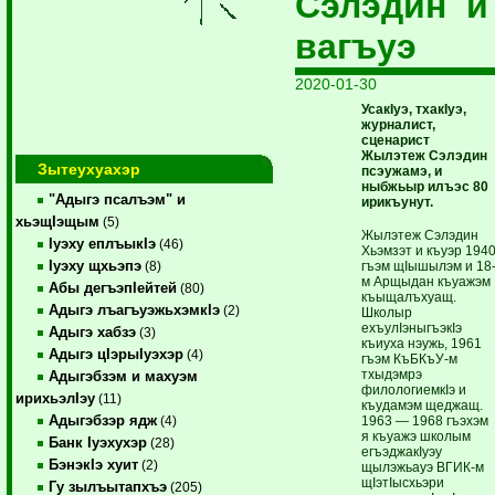
Сэлэдин и
вагъуэ
2020-01-30
УсакIуэ, тхакIуэ,
журналист,
сценарист
Жылэтеж Сэлэдин
Зытеухуахэр
псэужамэ, и
ныбжьыр илъэс 80
"Адыгэ псалъэм" и
ирикъунут.
хьэщIэщым
(5)
Жылэтеж Сэлэдин
Iуэху еплъыкIэ
(46)
Хьэмзэт и къуэр 194
Iуэху щхьэпэ
гъэм щIышылэм и 18
(8)
м Арщыдан къуажэм
Абы дегъэпIейтей
(80)
къыщалъхуащ.
Адыгэ лъагъуэжьхэмкIэ
(2)
Школыр
ехъулIэныгъэкIэ
Адыгэ хабзэ
(3)
къиуха нэужь, 1961
Адыгэ цIэрыIуэхэр
(4)
гъэм КъБКъУ-м
тхыдэмрэ
Адыгэбзэм и махуэм
филологиемкIэ и
ирихьэлIэу
(11)
къудамэм щеджащ.
Адыгэбзэр ядж
1963 — 1968 гъэхэм
(4)
я къуажэ школым
Банк Iуэхухэр
(28)
егъэджакIуэу
БэнэкIэ хуит
(2)
щылэжьауэ ВГИК-м
щIэтIысхьэри
Гу зылъытапхъэ
(205)