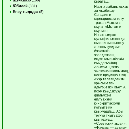
Щэнхабзэ
(166)
къратащ.
Юбилей
(331)
Нарт хъыбарыжьхэр
зи лъабжьэу
Япэу тыдодзэ
(5)
Сэлэдин и
сценариехэм тету
траха «Мывэм и
къуэ», «Мывэм и
къуэмрэ
Иныжьымрэ»
мультфильмхэр ди
къэралым щыпсэу
лъэпкъ куэдым я
бзэхэмкIэ
зэрадзэкIащ,
инджылызыбзэкIи
къыдагъэкIащ.
Абыхэм щIэблэ
зыбжанэ щIапIыкIащ,
ноби щIэупщIэ яIэщ.
Ахэр телевиденэм
урысыбзэкIи
адыгэбзэкIи къет. А
псом къыдэкIуэу,
фильмхэм
еплъахэми
кинокритикхэми
гулъытэ ин
къыхуащIащ. Абы
теухуа тхыгъэхэр
къытехуащ
«Советский экран»,
«Фильмы — детям»