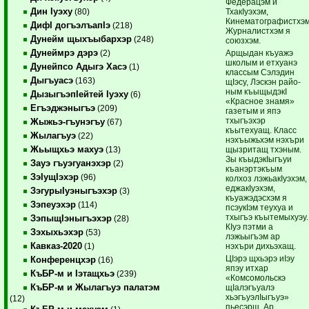
Федерацэм и
Дин Iуэху
ТхакIуэхэм,
(80)
Кинематографистхэм
ДифI догъэлъапIэ
(218)
Журналистхэм я
Дунейм щыхъыбархэр
(248)
союзхэм.
Дунеймрэ дэрэ
Арщыдан къуажэ
(2)
школым и етхуанэ
Дунейпсо Адыгэ Хасэ
(1)
классым Сэлэдин
Дыгъуасэ
(163)
щIэсу, Лэскэн райо-
ным къыщыдэкI
ДызыгъэпIейтей Iуэху
(6)
«Красное знамя»
Егъэджэныгъэ
(209)
газетым и япэ
тхыгъэхэр
Жыжьэ-гъунэгъу
(67)
къытехуащ. Класс
Жылагъуэ
(22)
нэхъыжьхэм нэхъри
Жьыщхьэ махуэ
щызритащ тхэным.
(13)
Зы къыдэкIыгъуи
Зауэ гъуэгуанэхэр
(2)
къанэртэкъым
ЗэIущIэхэр
(96)
колхоз лэжьакIуэхэм,
еджакIуэхэм,
ЗэгурыIуэныгъэхэр
(3)
къуажэдэсхэм я
Зэпеуэхэр
(114)
псэукIэм теухуа и
тхыгъэ къытемыхуэу.
ЗэпыщIэныгъэхэр
(28)
КIуэ пэтми а
Зэхыхьэхэр
(53)
лэжьыгъэм ар
Кавказ-2020
нэхъри дихьэхащ.
(1)
ЦIэрэ щхьэрэ иIэу
Конференцхэр
(16)
япэу итхар
КъБР-м и Iэтащхьэ
(239)
«Комсомольскэ
КъБР-м и Жылагъуэ палатэм
щIалэгъуалэ
хьэгъуэлIыгъуэ»
(12)
пьесэрщ. Ар