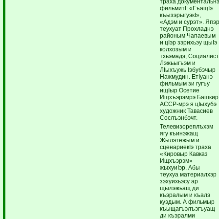
траха документальн
фильмитI: «ГъащIэ
къызэрыгуэкI»,
«Адэм и сурэт». Япэ
теухуат Прохладнэ
районым Чапаевым
и цIэр зэрихьэу щыIэ
колхозым и
тхьэмадэ, Социалис
Лэжьыгъэм и
ЛIыхъужь Iэбубэчыр
Нажмудин. ЕтIуанэ
фильмым зи гугъу
ищIыр Осетие
Ищхъэрэмрэ Башкир
АССР-мрэ я цIыхубэ
художник Тавасиев
Сослъэнбэчт.
Телевизореплъхэм
ягу къинэжащ
Жылэтежым и
сценариекIэ траха
«Кировыр Кавказ
Ищхъэрэм»
жыхуиIэр. Абы
теухуа материалхэр
зэхуихьэсу ар
щылэжьащ ди
къэралым и къалэ
куэдым. А фильмыр
къыщагъэлъэгъуащ
ди къэралми