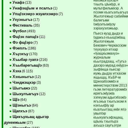
ныбжьэгъухэр»
Унафэ
(13)
тхылъ цIыкIур, и
УнафэщIым и псалъэ
мультфильмхэр. А
(1)
псоми къагъэлъагъу
УпщIэхэмрэ жэуапхэмрэ
(7)
Жылэтежыр сабийм
Ухуэныгъэ
(17)
балигъми
IэкIуэлъакIуэу
Фестиваль
(35)
зэрахуэлэжьар.
Футбол
(493)
Пьесэ куэд дыдэ и
ФщIэн папщIэ
(11)
Iэдакъэ къыщIэкIащ
Жылэтежым.
Фэ фщIэрэ
(7)
Бекович-Черкасскэм
Фэеплъ
(186)
теухуауэ итхар
«Iуащхьэмахуэ»
Хъуэхъу
(170)
журналым
Хъыбар гуапэ
(216)
къытрадзащ. «Гугъэ
ХъыбарегъащIэ
дахэрэ мурад екIурэ
(63)
зыфIища пьесэр
Хэха
(6 115)
иужь дыдэу итхахэм
Хэхыныгъэ
(12)
ящыщщ. КъБР-м
ЩэнхабзэмкIэ и
Чэнджэщхэр
(3)
министерствэм 2013
Шыгъажэ
(22)
гъэм литературэмкIэ
иригъэкIуэкIа
Шыхулъагъуэ
(12)
зэпеуэм адыгэбзэкIэ
ЩIэ
(64)
ягъэхьа тхыгъэхэм я
ЩIэныгъэ
нэхъыфIу ар
(64)
къалъытащ икIи япэ
Щапхъэ
(87)
увыпIэр
Щикъухьащ адыгэр
къыхуагъэфэщащ,
щIыхь тхылърэ
дунеижьым
(27)
ахъшэ саугъэтри