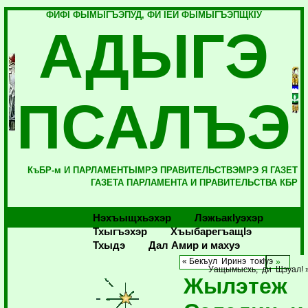
ФИФI ФЫМЫГЪЭПУД, ФИ IЕЙ ФЫМЫГЪЭПЩКIУ
АДЫГЭ
ПСАЛЪЭ
КъБР-м И ПАРЛАМЕНТЫМРЭ ПРАВИТЕЛЬСТВЭМРЭ Я ГАЗЕТ
ГАЗЕТА ПАРЛАМЕНТА И ПРАВИТЕЛЬСТВА КБР
Нэхъыщхьэхэр
Лэжьакlуэхэр
Тхыгъэхэр
Хъыбарегъащlэ
Тхыдэ
Дал Амир и махуэ
« Бекъул Иринэ токIуэ
Уащымысхь, ди Щэуал! 
Жылэтеж