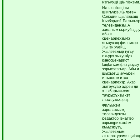
нэгъуэщI щIыпIэхэми
Илъэс тIощIым
щIигъукIэ Жылэтеж
Сэлэдин щылэжьащ
Къэбэрдей-Балъкъэ
телевиденэм. А
зэманым къриубыдэ
абы и
сценариехэмкIэ
ягъэуващ фильмхэр.
ЖыIэн хуейщ
Жылэтежыр гугъу
ехьурэ зыхуэкIуа
киносценарист
IэщIагъэм фIы дыдэу
зэрыхэзэгъар. Абы и
щыхьэтщ иужьрей
илъэсхэм итха
сценариехэр. Ахэр
зытеухуар адрей ди
хъыбарыжьхэм,
таурыхъхэм хэт
лIыхъужьхэрщ.
Фильмхэм
зэрелэжьым,
телевиденэм
редактор IэнатIэр
зэрыщрихьэкIам
къыдэкIуэу,
Жылэтежым
литературэми щиIа