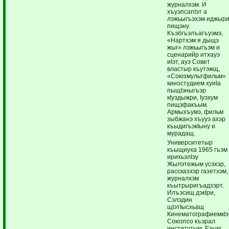
журналхэм. И
хъуэпсапIэт а
лэжьыгъэхэм иджыр
пищэну.
Къэбгъэлъагъуэмэ,
«Нартхэм я дыщэ
жыг» лэжьыгъэм и
сценарийр итхауэ
иIэт, ауэ Совет
властыр къутэжщ,
«Союзмультфильм»
киностудием хуиIа
пыщIэныгъэр
кIуэдыжри, Iуэхум
пищэфакъым.
Армыхъумэ, фильм
зыбжанэ хъууэ ахэр
къыдигъэкIыну и
мурадащ.
Университетыр
къыщиуха 1965 гъэм
ирихьэлIэу
Жылэтежым усэхэр,
рассказхэр газетхэм,
журналхэм
къытрыригъадзэрт.
Илъэсищ дэкIри,
Сэлэдин
щIэтIысхьащ
КинематографиемкIэ
Союзпсо къэрал
институтым. Езым