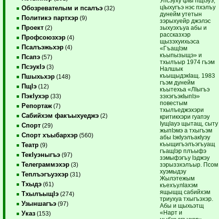
Упсэуху фIы пщIэуэ,
цIыхугъэ нэс пхэлъу
Обозревателым и псалъэ
(32)
дунейм утетын
Политикэ партхэр
(9)
зэрыхуейр джэлэс
Проект
зыхуэхъуа абы и
(2)
рассказхэр
Профсоюзхэр
(4)
щызэхуихьэса
Псалъэжьхэр
(4)
«ГъащIэм
къыпызыщэ» и
Псапэ
(57)
тхылъыр 1974 гъэм
ПсэукIэ
(3)
Налшык
къыщыдэкIащ. 1983
Пшыхьхэр
(148)
гъэм дунейм
ПщIэ
(12)
къытехьа «ЛIыгъэ
ПэкIухэр
зэхэгъэкIыпIэ»
(33)
повестым
Репортаж
(7)
тхылъеджэхэри
Сабийхэм факъыхуеджэ
(2)
критикхэри гуапэу
IущIауэ щытащ, сыту
Спорт
(29)
жыпIэмэ а тхыгъэм
Спорт хъыбархэр
(560)
абы IэкIуэлъакIуэу
къыщигъэлъэгъуащ
Театр
(9)
гъащIэр плъыфэ
ТекIуэныгъэ
(97)
зэмыфэгъу Iэджэу
Телеграммэхэр
зэрызэхэлъыр. Псом
(3)
хуэмыдэу
Теплъэгъуэхэр
(31)
Жылэтежым
Тхыдэ
(61)
къехъулIахэм
ящыщщ сабийхэм
ТхылъыщIэ
(274)
триухуа тхыгъэхэр.
Узыншагъэ
(97)
Абы и щыхьэтщ
«Нарт и
Указ
(153)