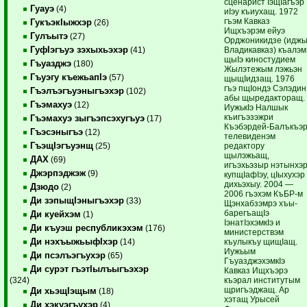
сценарист IэщIагъэр
Гуауэ
(4)
иIэу къиухащ. 1972
гъэм Кавказ
ГукъэкIыжхэр
(26)
Ищхъэрэм ейуэ
Гулъытэ
(27)
Орджоникидзе (идж
ГуфIэгъуэ зэхыхьэхэр
Владикавказ) къалэм
(41)
щыIэ киностудием
Гъуазджэ
(180)
Жылэтежым лэжьэн
Гъуэгу къежьапIэ
(57)
щыщIидзащ. 1976
гъэ пщIондэ Сэлэдин
Гъэлъэгъуэныгъэхэр
(102)
абы щыредакторащ.
Гъэмахуэ
(12)
ИужькIэ Налшык
къигъэзэжри
Гъэмахуэ зыгъэпсэхугъуэ
(17)
Къэбэрдей-Балъкъэ
Гъэсэныгъэ
(12)
телевиденэм
ГъэщIэгъуэнщ
редактору
(25)
щылэжьащ,
ДАХ
(69)
игъэхьэзыр нэтынхэ
Джэрпэджэж
(9)
купщIафIэу, цIыхухэр
дихьэхыу. 2004 —
Дзюдо
(2)
2006 гъэхэм КъБР-м
Ди зэпыщIэныгъэхэр
(33)
Щэнхабзэмрэ хъы-
барегъащIэ
Ди куейхэм
(1)
IэнатIэхэмкIэ и
Ди къуэш республикэхэм
(176)
министерствэм
Ди нэхъыжьыфIхэр
къулыкъу щищIащ.
(14)
Иужьым
Ди псэлъэгъухэр
(65)
ГъуазджэхэмкIэ
Ди сурэт гъэтIылъыгъэхэр
Кавказ Ищхъэрэ
къэрал институтым
(324)
щригъэджащ. Ар
Ди хьэщIэщым
(18)
хэтащ Урысей
Ди хэкуэгъухэр
(4)