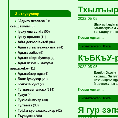
Тхылъыр.
Зытеухуахэр
2022-05-05
"Адыгэ псалъэм" и
ЦIыхум IэщIаг
хьэщIэщым
(5)
бзылъхугъэм х
Iуэху еплъыкIэ
(50)
хагъадэу къых
Iуэху щхьэпэ
(11)
Псоми еджэн…
Абы дегъэпIейтей
(84)
Зыхыхьэхэр:
Хэха
Адыгэ лъагъуэжьхэмкIэ
(4)
Адыгэ хабзэ
(9)
КъБКъУ-р
Адыгэ цIэрыIуэхэр
(4)
Адыгэбзэм и махуэм
2022-05-05
ирихьэлIэу
(11)
Бэрбэч ХьэтIу
Адыгэбзэр ядж
(4)
хыхьащ. Зи гу
Банк Iуэхухэр
(29)
нэхъыщхьэ щра
(гъэунэхуныгъэ
БэнэкIэ хуит
(2)
Гу зылъытапхъэ
Псоми еджэн…
(214)
Гуауэ
(4)
Зыхыхьэхэр:
Хэха
ГукъэкIыжхэр
(30)
Гулъытэ
(33)
Я гур зэ
ГуфIэгъуэ зэхыхьэхэр
(42)
Гъуазджэ
(208)