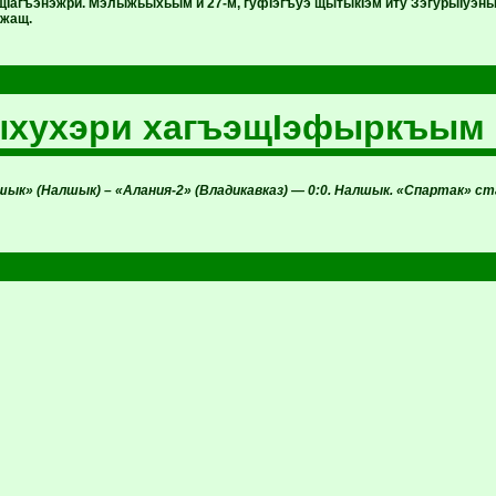
Iагъэнэжри. Мэлыжьыхьым и 27-м, гуфIэгъуэ щытыкIэм иту ЗэгурыIуэны
жащ.
ыхухэри хагъэщIэфыркъым
ык» (Налшык) – «Алания-2» (Владикавказ) — 0:0. Налшык. «Спартак» ст