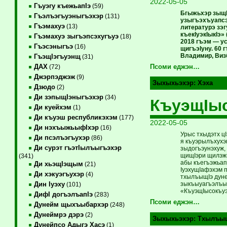
2022-05-05
Гъуэгу къежьапIэ
(59)
Бгыжьхэр зыщI
Гъэлъэгъуэныгъэхэр
(131)
узыгъэхъуапсэ
Гъэмахуэ
(13)
литературэ зэ
къекIуэкIыкIэ
Гъэмахуэ зыгъэпсэхугъуэ
(18)
2018 гъэм — ус
Гъэсэныгъэ
(16)
щигъэIуну. 60
Владимир, Виз
ГъэщIэгъуэнщ
(31)
ДАХ
Псоми еджэн…
(72)
Джэрпэджэж
(9)
Зыхыхьэхэр:
Хэха
Дзюдо
(2)
Ди зэпыщIэныгъэхэр
(34)
КъуэщIыс
Ди куейхэм
(1)
Ди къуэш республикэхэм
(177)
2022-05-05
Ди нэхъыжьыфIхэр
(16)
Урыс тхыдэтх ц
Ди псэлъэгъухэр
(86)
я къуэрылъхухэм
Ди сурэт гъэтIылъыгъэхэр
зыдогъэунэхуж,
щищIэри щилэжь
(341)
абы къегъэжьапI
Ди хьэщIэщым
(21)
IуэхущIафэхэм п
Ди хэкуэгъухэр
(4)
тхылъыщIэ дуне
зыкъыуагъэлъыт
Дин Iуэху
(101)
«КъуэщIысокъуэ
ДифI догъэлъапIэ
(283)
Псоми еджэн…
Дунейм щыхъыбархэр
(248)
Дунеймрэ дэрэ
(2)
Зыхыхьэхэр:
Тхылъы
Дунейпсо Адыгэ Хасэ
(1)