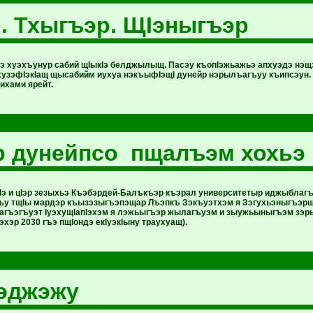
 Тхыгъэр. ЩIэныгъэр
ъэ хуэхъунур сабий щIыкIэ белджылыщ. Пасэу къопIэжьажьэ апхуэдэ нэщ
узэфIэкIащ щысабийм иухуа нэкъыфIэщI дунейр нэрылъагъуу къипсэун. 
ихами ярейт.
 дунейпсо пщалъэм хохьэ
тIэ и цIэр зезыхьэ Къэбэрдей-Балъкъэр къэрал университетыр иджыблаг
гъу тщIы мардэр къызэзыгъэпэщар Лъэпкъ Зэкъуэтхэм я Зэгухьэныгъэрщ
гъэгъуэт IуэхущIапIэхэм я лэжьыгъэр жылагъуэм и зыужьыныгъэм зэ
хэр 2030 гъэ пщIондэ екIуэкIыну траухуащ).
пэджэжу