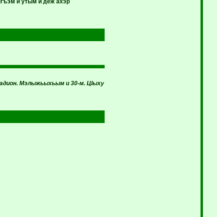
гъэм и утым и деж ахэр
адион. Мэлыжьыхьым и 30-м. ЦIыху