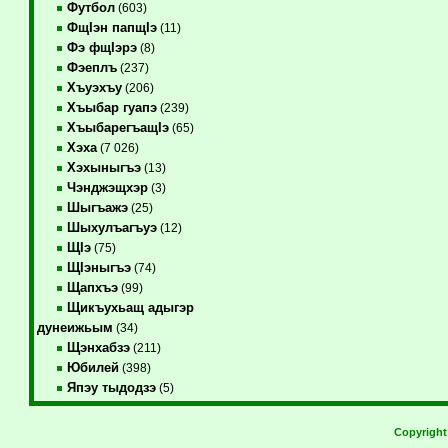
Футбол
(603)
ФщIэн папщIэ
(11)
Фэ фщIэрэ
(8)
Фэеплъ
(237)
Хъуэхъу
(206)
Хъыбар гуапэ
(239)
ХъыбарегъащIэ
(65)
Хэха
(7 026)
Хэхыныгъэ
(13)
Чэнджэщхэр
(3)
Шыгъажэ
(25)
Шыхулъагъуэ
(12)
ЩIэ
(75)
ЩIэныгъэ
(74)
Щапхъэ
(99)
Щикъухьащ адыгэр
дунеижьым
(34)
Щэнхабзэ
(211)
Юбилей
(398)
Япэу тыдодзэ
(5)
Copyrigh