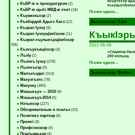
псыутххэр щыщ
КъБР-м и прокуратурэм
(2)
къыщызэIуахы
КъБР-м щыIэ МВД-м къет
(18)
Псоми еджэн…
Къуажэхьхэр
(2)
Къэбэрдей Адыгэ Хасэ
Зыхыхьэхэр:
Хэха
(12)
Къэрал Iуэху
(9)
КъыкIэр
Къэрал IуэхущIапIэхэм
(11)
Къэрал къулыкъущIапIэхэр
2022-05-05
(58)
КъэхъукъащIэхэр
(3)
«Спартак-Налш
ЛъэIу
(1)
200 еплъащ.
Лъэпкъ Iуэху
(279)
Псоми еджэн…
Лъэпкъхэр
(5)
Зыхыхьэхэр:
Футбол
Малъхъэдис
(314)
Махуэгъэпс
(78)
Махуэку
(360)
Мэшыкъуэ — 2010
(9)
Мэшыкъуэ-2014
(5)
Нэтынхэр
(227)
Обозревателым и псалъэ
(33)
Политикэ партхэр
(9)
Проект
(3)
Профсоюзхэр
(4)
Псалъэжьхэр
(4)