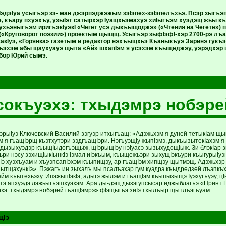
эдэIуа усыгъэр зэ- ман джэрпэджэжым зэIэпех-зэIэпелъхьэ. Псэр зыгъэп
, къару пхуэхъу, узыIэт сатырхэр Iуащхьэмахуэ хиIыгъэм хуэдэщ жьы к
гухьэныгъэм иригъэкIуэкI «Чегет усэ дыкъыщоджэ» («Чтения на Чегете»)
» («Круговорот поэзии») проектым щыщщ. Усыгъэр зыфIэфI-хэр 2700-рэ л
акIуэ, «Горянка» газетым и редактор нэхъыщхьэ Къаныкъуэ Заринэ гукъэ
 гъэхэм абы щаухуауэ щыта «Ай» шхапIэм я усэхэм къыщеджэу, уэрэдхэ
бор Юрий сымэ.
окъуэхэ: тхыдэмрэ нобэре
IэрыIуэ Ключевский Василий зэгуэр итхыгъащ: «Адэжьхэм я дуней тетыкIам щ
 я гъащIэрщ къэтхутэри зэдгъащIэри. НэгъуэщIу жыпIэмэ, дыкъызытекIахэм я 
 дызыхуэдэр къыщIыдогъэщыж, щIэрыщIэу нэIуасэ зызыхудощIыж. Зи блэкIар 
ри нэсу зэхищIыкIынкIэ Iэмал иIэкъым, къыщежьэри зыхущIэкъури къыгурыIуэ
э хуэхъуам и хъуэпсапIэхэм къыпищэу, ар гъащIэм хипщэу щытмэщ. Адэжьхэр пс
ытщэхункIэ». Пэжагъ ин зыхэлъ мы псалъэхэр гум куэдрэ къыдредзей лъэпкъхэ
йм къытехьэху. ИпэжыпIэкIэ, адыгэ жылэм и гъащIэм къыпызыщэ Iуэхугъуэу, 
э апхуэдэ лэжьыгъэшхуэхэм. Ара ды-дэщ дызэгупсысар иджыблагъэ «Принт Ц
хэ: тхыдэмрэ нобэрей гъащIэмрэ» фIэщыгъэ зиIэ тхылъыр щытлъэгъуам.
щIэ