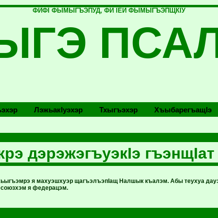
ФИФI ФЫМЫГЪЭПУД, ФИ IЕЙ ФЫМЫГЪЭПЩКIУ
ЫГЭ ПСА
эхэр
Лэжьакlуэхэр
Тхыгъэхэр
Хъыбарегъащlэ
рэ дэрэжэгъуэкIэ гъэнщIат
ьыгъэмрэ я махуэшхуэр щагъэлъэпIащ Налшык къалэм. Абы теухуа да
союзхэм я федерацэм.