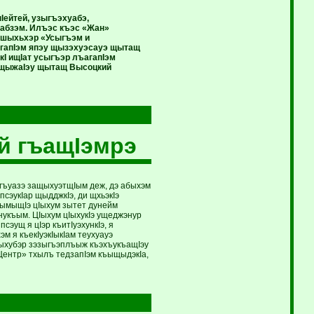
Iейтей, узыгъэхуабэ,
ъабзэм. Илъэс къэс «Жан»
 пшыхьхэр «Усыгъэм и
ъагапIэм япэу щызэхуэсауэ щытащ
кI ищIат усыгъэр лъагапIэм
р щыжаIэу щытащ Высоцкий
й гъащIэмрэ
ыгъуазэ защыхуэтщIым деж, дэ абыхэм
псэукIар щыдджкIэ, ди щхьэкIэ
зымыщIэ цIыхум зытет дунейм
нукъым. ЦIыхум цIыхукIэ ущеджэнур
эущ я цIэр къитIуэхункIэ, я
м я къекIуэкIыкIам теухуауэ
цIыхубэр зэзыгъэплъыж къэхъукъащIэу
ентр» тхылъ тедзапIэм къыщыдэкIа,