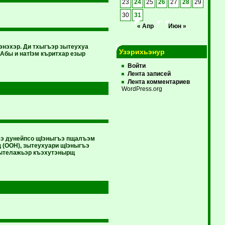
23
24
25
26
27
28
29
30
31
« Апр
Июн »
энэхэр. Ди тхыгъэр зытеухуа
Узэрихьэнур
Абы и натIэм къритхар езыр
Войти
Лента записей
Лента комментариев
WordPress.org
ъэ дунейпсо щIэныгъэ пщалъэм
 (ООН), зытеухуари щIэныгъэ
рытелажьэр къэхутэнырщ