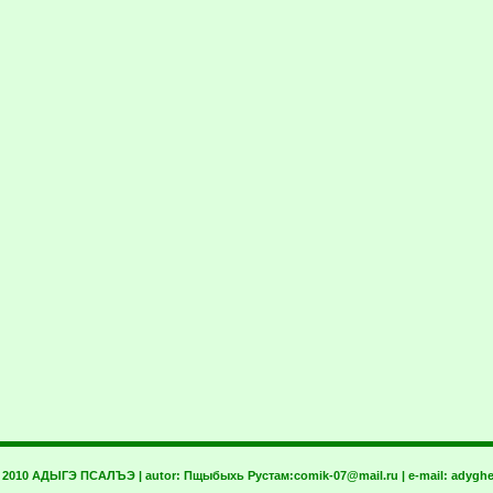
t 2010 АДЫГЭ ПСАЛЪЭ | autor:
Пщыбыхь Рустам:
comik-07@mail.ru
| e-mail:
adyghe