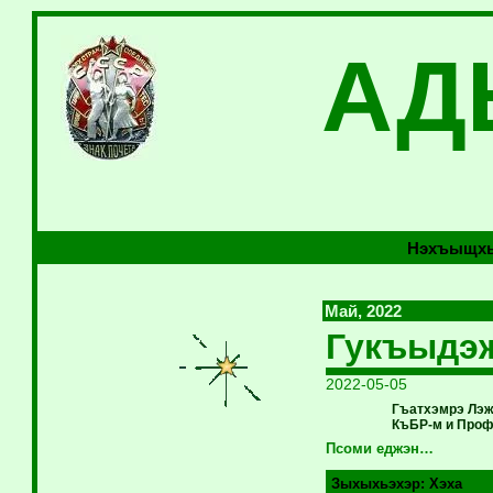
АД
Нэхъыщхь
Май, 2022
Гукъыдэж
2022-05-05
Гъатхэмрэ Лэж
КъБР-м и Проф
Псоми еджэн…
Зыхыхьэхэр:
Хэха