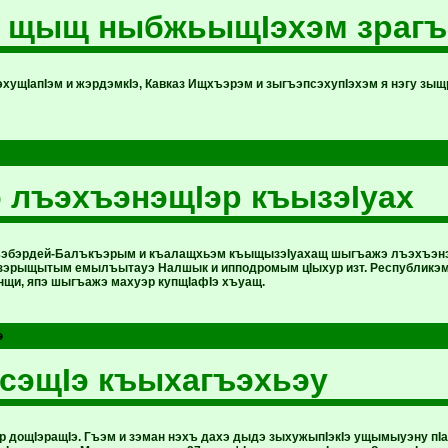
э щыщ ныбжьыщIэхэм зрагъ
уэхущIапIэм и жэрдэмкIэ, Кавказ Ищхъэрэм и зыгъэпсэхупIэхэм я нэгу з
лъэхъэнэщIэр къызэIуах
ъэбэрдей-Балъкъэрым и къалащхьэм къыщызэIуахащ шыгъажэ лъэхъэнэ
зэрыщытым емылъытауэ Налшык и ипподромым цIыхур изт. Республикэм
и, япэ шыгъажэ махуэр купщIафIэ хъуащ.
э
сэщIэ къыхагъэхьэу
р дощIэращIэ. Гъэм и зэман нэхъ дахэ дыдэ зыхужыпIэкIэ ущымыуэну пI