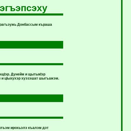
эгъэпсэху
ыщрагъэужь Донбассым къраша
щIэр. Дунейм и щытыкIэр
 и цIыхухэр хуэзэшат шыгъажэм.
алъэм ирохьэлэ къалэм дэт