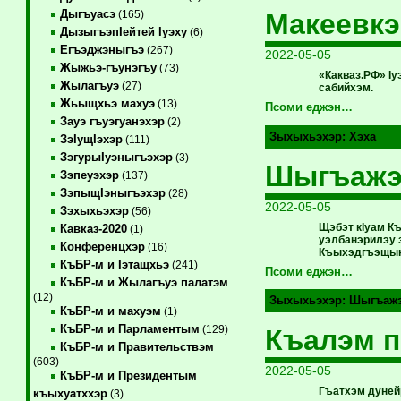
Дыгъуасэ
Макеевк
(165)
ДызыгъэпIейтей Iуэху
(6)
Егъэджэныгъэ
(267)
2022-05-05
Жыжьэ-гъунэгъу
(73)
«Какваз.РФ» I
Жылагъуэ
(27)
сабийхэм.
Жьыщхьэ махуэ
(13)
Псоми еджэн…
Зауэ гъуэгуанэхэр
(2)
Зыхыхьэхэр:
Хэха
ЗэIущIэхэр
(111)
ЗэгурыIуэныгъэхэр
(3)
Шыгъажэ 
Зэпеуэхэр
(137)
ЗэпыщIэныгъэхэр
(28)
2022-05-05
Зэхыхьэхэр
(56)
Щэбэт кIуам К
Кавказ-2020
(1)
уэлбанэрилэу 
Конференцхэр
(16)
Къыхэдгъэщынщ
КъБР-м и Iэтащхьэ
(241)
Псоми еджэн…
КъБР-м и Жылагъуэ палатэм
(12)
Зыхыхьэхэр:
Шыгъаж
КъБР-м и махуэм
(1)
КъБР-м и Парламентым
(129)
Къалэм п
КъБР-м и Правительствэм
(603)
2022-05-05
КъБР-м и Президентым
Гъатхэм дуней
къыхуатххэр
(3)