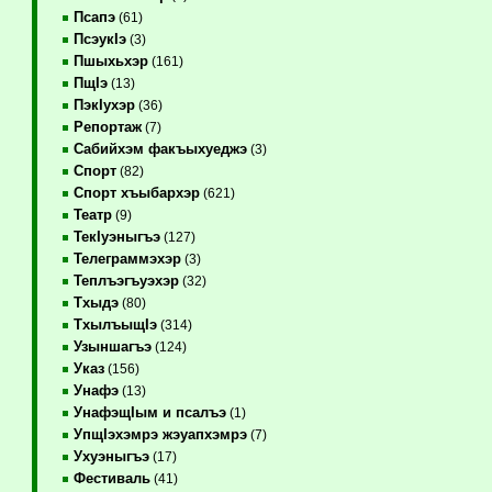
Псапэ
(61)
ПсэукIэ
(3)
Пшыхьхэр
(161)
ПщIэ
(13)
ПэкIухэр
(36)
Репортаж
(7)
Сабийхэм факъыхуеджэ
(3)
Спорт
(82)
Спорт хъыбархэр
(621)
Театр
(9)
ТекIуэныгъэ
(127)
Телеграммэхэр
(3)
Теплъэгъуэхэр
(32)
Тхыдэ
(80)
ТхылъыщIэ
(314)
Узыншагъэ
(124)
Указ
(156)
Унафэ
(13)
УнафэщIым и псалъэ
(1)
УпщIэхэмрэ жэуапхэмрэ
(7)
Ухуэныгъэ
(17)
Фестиваль
(41)