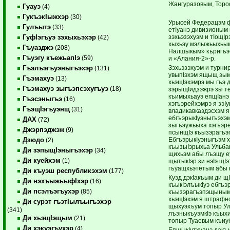
Жангуразовым, Торо
Гуауэ
(4)
ГукъэкIыжхэр
(30)
Урысей Федерацэм ф
Гулъытэ
(33)
етIуанэ дивизионым 
зэхьэзэхуэм и тIощIр
ГуфIэгъуэ зэхыхьэхэр
(42)
хыхьэу мэлыжьыхьым
Гъуазджэ
(208)
Налшыкым» къригъэб
Гъуэгу къежьапIэ
(59)
и «Алания-2»-р.
Зэхьэзэхуэм и турни
Гъэлъэгъуэныгъэхэр
(131)
увыпIэхэм ящыщ зы
Гъэмахуэ
(13)
хьэщIэхэмрэ мы гъэ 
Гъэмахуэ зыгъэпсэхугъуэ
(18)
зэрыщIидзэжрэ зы те
къимыхьауэ епщIанэ
Гъэсэныгъэ
(16)
хэгъэрейхэмрэ я зэI
ГъэщIэгъуэнщ
(31)
владикавказдэсхэм я
ебгъэрыкIуэныгъэхэм
ДАХ
(72)
зыгъэужьыха хэгъэр
Джэрпэджэж
(9)
псынщIэ къызэрагъэп
ЕбгъэрыкIуэныгъэм 
Дзюдо
(2)
къызыIэрыхьа Ульб
Ди зэпыщIэныгъэхэр
(34)
щихьэм абы лъэщу е
Ди куейхэм
(1)
щытыкIэр зи нэIэ щI
гъуащхьэтетым абы 
Ди къуэш республикэхэм
(177)
Куэд дэкIакъым ди щ
Ди нэхъыжьыфIхэр
(16)
къыкIэлъыкIуэ ебгъэ
Ди псэлъэгъухэр
(85)
къызэрагъэпэщыным
хьэщIэхэм я штрафн
Ди сурэт гъэтIылъыгъэхэр
щыхуэхъум топыр У
(341)
лъэныкъуэмкIэ къых
Ди хьэщIэщым
(21)
топыр Туаевым къи
Ди хэкуэгъухэр
(4)
ЕпщыкIутхуанэ дакъи