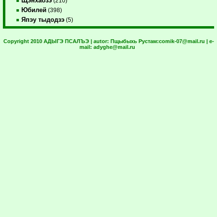
Щэнхабзэ
(210)
Юбилей
(398)
Япэу тыдодзэ
(5)
Copyright 2010 АДЫГЭ ПСАЛЪЭ | autor:
Пщыбыхь Рустам:
comik-07@mail.ru
| e-
mail:
adyghe@mail.ru