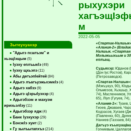
рыхухэри
хагъэщIэ
м
2022-05-05
«Спартак-Налшык»
Зытеухуахэр
«Алания-2» (Владика
Налшык. «Спартак»
"Адыгэ псалъэм" и
Мэлыжьыхьым и 30-
хьэщIэщым
(5)
еплъащ.
Iуэху еплъыкIэ
(49)
Судьяхэр:
Юданов (М
Iуэху щхьэпэ
(11)
(Дон Iус Ростов), Ка
Абы дегъэпIейтей
(84)
(Петрозаводск).
«Спартак-Налшык»
Адыгэ лъагъуэжьхэмкIэ
(4)
(Мэкъуауэ, 90), КIэд
Адыгэ хабзэ
(9)
Ольмезов, Хьэшыр, Х
Адыгэ цIэрыIуэхэр
(4)
74), Масленников, У
65), ЛIуп (Гугуев, 74)
Адыгэбзэм и махуэм
«Алания-2»:
Туаев, 
ирихьэлIэу
(11)
Гиоев, Джаваев, Чара
Адыгэбзэр ядж
(4)
Кодзасов, Хугаев (Дж
(Павленкэ, 60), Дряе
Банк Iуэхухэр
(29)
Наниев (Газзаев, 84)
БэнэкIэ хуит
(2)
Дагъуэ къыхуащIа
Гу зылъытапхъэ
(214)
Гогниевым, Цаллаго