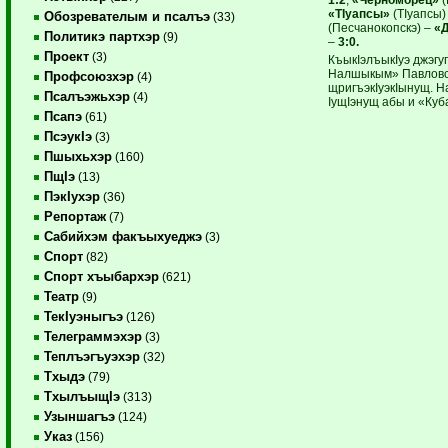
«ТIуапсы»
(ТIуапсы
Обозревателым и псалъэ
(33)
(Песчанокопскэ) –
«
Политикэ партхэр
(9)
–
3:0.
Проект
(3)
КъыкIэлъыкIуэ джэгу
Налшыкым» Павловс
Профсоюзхэр
(4)
щригъэкIуэкIынущ. Н
Псалъэжьхэр
(4)
IущIэнущ абы и «Куб
Псапэ
(61)
ПсэукIэ
(3)
Пшыхьхэр
(160)
ПщIэ
(13)
ПэкIухэр
(36)
Репортаж
(7)
Сабийхэм факъыхуеджэ
(3)
Спорт
(82)
Спорт хъыбархэр
(621)
Театр
(9)
ТекIуэныгъэ
(126)
Телеграммэхэр
(3)
Теплъэгъуэхэр
(32)
Тхыдэ
(79)
ТхылъыщIэ
(313)
Узыншагъэ
(124)
Указ
(156)