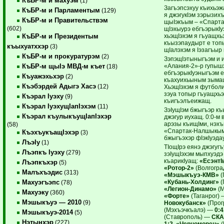
КъБР-м и махуэм
(1)
Загъэпсэхуу къихьэж
КъБР-м и Парламентым
(129)
я джэгукIэм зэрызих
КъБР-м и Правительствэм
щыIэкъым – «Спарта
(602)
щIэхыурэ ебгъэрыкIу
хьэщIэхэм я гъуащхь
КъБР-м и Президентым
къызэпаудырт е топы
къыхуатххэр
(3)
щIалэхэм я Iэзагъыр
КъБР-м и прокуратурэм
(2)
ЗэпэщIэтыныгъэм и 
«Алания-2»-р гупышху
КъБР-м щыIэ МВД-м къет
(18)
ебгъэрыкIуэныгъэм 
Къуажэхьхэр
(2)
къахуихьыным зымащ
Къэбэрдей Адыгэ Хасэ
(12)
ХьэщIэхэм я футбол
зэуа топыр гъуащхьэ
Къэрал Iуэху
(9)
къигъэлъеижащ.
Къэрал IуэхущIапIэхэм
(11)
ЗэIущIэм бжыгъэр к
Къэрал къулыкъущIапIэхэр
джэгур иухащ. 0:0-м
арэзы къищIми, нэх
(58)
«Спартак-Налшыкым»
КъэхъукъащIэхэр
(3)
бжыгъэхэр фIэкIуэда
ЛъэIу
(1)
ТIощIрэ еянэ джэгуг
Лъэпкъ Iуэху
(279)
зэIущIэхэм мыпхуэдэ
къарикIуащ:
«ЕсэнтI
Лъэпкъхэр
(5)
«Ротор-2»
(Волгогр
Малъхъэдис
(313)
«Мэшыкъуэ-КМВ»
(
«Кубань-Холдинг»
(
Махуэгъэпс
(78)
«Легион-Динамо»
(М
Махуэку
(360)
«Форте»
(Таганрог)
Мэшыкъуэ — 2010
(9)
Новокубанск»
(Прог
(Мэхъэчкъалэ) —
0:
Мэшыкъуэ-2014
(5)
(Ставрополь) —
СК
Нэтынхэр
(227)
1:2
,
«Черноморец»
(