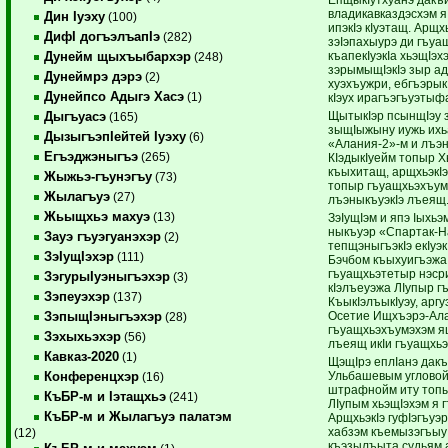
владикавказдэсхэм я
Дин Iуэху
(100)
ипэкIэ кIуэтащ. Арщх
ДифI догъэлъапIэ
(282)
зэIэпахыурэ ди гъуа
къапекIуэкIа хьэщIэ
Дунейм щыхъыбархэр
(248)
зэрымыщIэкIэ зыр а
Дунеймрэ дэрэ
(2)
хуэхъужри, ебгъэры
Дунейпсо Адыгэ Хасэ
(1)
кIэух ирагъэгъуэтыф
ЩытыкIэр псынщIэу 
Дыгъуасэ
(165)
зыщIыжыну иужь их
ДызыгъэпIейтей Iуэху
(6)
«Алания-2»-м и лъэн
Егъэджэныгъэ
(265)
КIэдыкIуейм топыр 
къыхитащ, арщхьэкIэ
Жыжьэ-гъунэгъу
(73)
топыр гъуащхьэхъум
Жылагъуэ
(27)
лъэныкъуэкIэ лъеящ
Жьыщхьэ махуэ
(13)
ЗэIущIэм и япэ Iыхьэ
ныкъуэр «Спартак-
Зауэ гъуэгуанэхэр
(2)
тепщэныгъэкIэ екIуэ
ЗэIущIэхэр
(111)
Бэчбом къыхуигъэжа
гъуащхьэтетыр нэср
ЗэгурыIуэныгъэхэр
(3)
кIэлъеуэжа ЛIупыр г
Зэпеуэхэр
(137)
КъыкIэлъыкIуэу, аргу
Осетие Ищхъэрэ-Ала
ЗэпыщIэныгъэхэр
(28)
гъуащхьэхъумэхэм 
Зэхыхьэхэр
(56)
лъеящ икIи гъуащхьэ
Кавказ-2020
(1)
ЩэщIрэ еплIанэ дакъ
Ульбашевым угловой
Конференцхэр
(16)
штрафнойм иту топ
КъБР-м и Iэтащхьэ
(241)
ЛIупым хьэщIэхэм я 
КъБР-м и Жылагъуэ палатэм
АрщхьэкIэ гуфIэгъуэр
хабзэм къемызэгъыу 
(12)
къэзылъыта судьям 