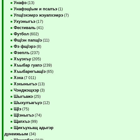
Унафэ
(13)
УнафэщIым и псалъэ
(1)
УпщIэхэмрэ жэуапхэмрэ
(7)
Ухуэныгъэ
(17)
Фестиваль
(41)
Футбол
(602)
ФщIэн папщIэ
(11)
Фэ фщIэрэ
(8)
Фэеплъ
(237)
Хъуэхъу
(205)
Хъыбар гуапэ
(239)
ХъыбарегъащIэ
(65)
Хэха
(7 011)
Хэхыныгъэ
(13)
Чэнджэщхэр
(3)
Шыгъажэ
(25)
Шыхулъагъуэ
(12)
ЩIэ
(75)
ЩIэныгъэ
(74)
Щапхъэ
(99)
Щикъухьащ адыгэр
дунеижьым
(34)