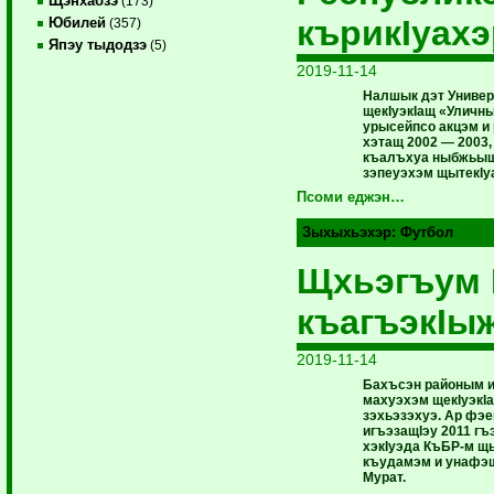
Щэнхабзэ
(173)
кърикIуахэ
Юбилей
(357)
Япэу тыдодзэ
(5)
2019-11-14
Налшык дэт Универ
щекIуэкIащ «Уличн
урысейпсо акцэм и
хэтащ 2002 — 2003,
къалъхуа ныбжьыщ
зэпеуэхэм щытекIу
Псоми еджэн…
Зыхыхьэхэр:
Футбол
Щхьэгъум 
къагъэкIы
2019-11-14
Бахъсэн районым 
махуэхэм щекIуэкI
зэхьэзэхуэ. Ар фэ
игъэзащIэу 2011 гъ
хэкIуэда КъБР-м щ
къудамэм и унафэщ
Мурат.