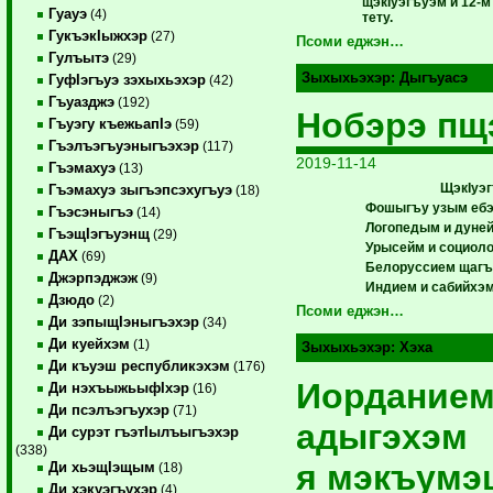
щэкIуэгъуэм и 12-м
Гуауэ
(4)
тету.
ГукъэкIыжхэр
(27)
Псоми еджэн…
Гулъытэ
(29)
Зыхыхьэхэр:
Дыгъуасэ
ГуфIэгъуэ зэхыхьэхэр
(42)
Гъуазджэ
(192)
Нобэрэ пщ
Гъуэгу къежьапIэ
(59)
Гъэлъэгъуэныгъэхэр
(117)
2019-11-14
Гъэмахуэ
(13)
ЩэкIуэг
Гъэмахуэ зыгъэпсэхугъуэ
(18)
Фошыгъу узым ебэ
Гъэсэныгъэ
(14)
Логопедым и дуне
ГъэщIэгъуэнщ
(29)
Урысейм и социол
ДАХ
(69)
Белоруссием щагъэ
Джэрпэджэж
(9)
Индием и сабийхэ
Дзюдо
(2)
Псоми еджэн…
Ди зэпыщIэныгъэхэр
(34)
Ди куейхэм
(1)
Зыхыхьэхэр:
Хэха
Ди къуэш республикэхэм
(176)
Иорданием
Ди нэхъыжьыфIхэр
(16)
Ди псэлъэгъухэр
(71)
адыгэхэм
Ди сурэт гъэтIылъыгъэхэр
(338)
я мэкъумэш
Ди хьэщIэщым
(18)
Ди хэкуэгъухэр
(4)