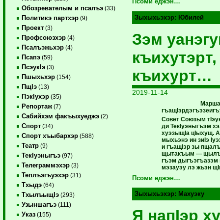
Псоми еджэн…
Обозревателым и псалъэ
(33)
Зыхыхьэхэр:
Юбилей
Политикэ партхэр
(9)
Проект
(3)
Зэм уанэг
Профсоюзхэр
(4)
Псалъэжьхэр
(4)
къихутэрт,
Псапэ
(59)
ПсэукIэ
(3)
къихурт…
Пшыхьхэр
(154)
ПщIэ
(13)
2019-11-14
ПэкIухэр
(35)
Марша
Репортаж
(7)
гъащIэрдэгъэзеиг
Сабийхэм факъыхуеджэ
(2)
Совет Союзым тIэу
Спорт
ди ТекIуэныгъэм х
(34)
хуэзыщIа цIыхущ. 
Спорт хъыбархэр
(588)
мыхьэнэ ин зиIэ Iу
Театр
(9)
и гъащIэр зы пщалъ
щытакъым — щылъэ
ТекIуэныгъэ
(97)
гъэм дыгъэгъазэм 
Телеграммэхэр
(3)
мэзауэу лэ жьэн щI
Теплъэгъуэхэр
(31)
Псоми еджэн…
Тхыдэ
(64)
Зыхыхьэхэр:
Махуэку
ТхылъыщIэ
(293)
Узыншагъэ
(111)
Я напIэр 
Указ
(155)