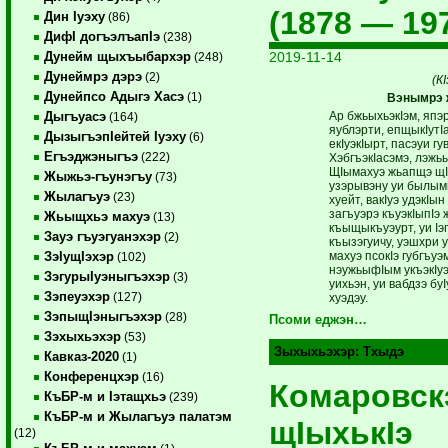
(1878 — 197
Дин Iуэху
(86)
ДифI догъэлъапIэ
(238)
2019-11-14
Дунейм щыхъыбархэр
(248)
Дунеймрэ дэрэ
(2)
(К
Дунейпсо Адыгэ Хасэ
(1)
Вэнымрэ
Ар бжьыхьэкIэм, япэ
Дыгъуасэ
(164)
яублэрти, епщыкIутIа
ДызыгъэпIейтей Iуэху
(6)
екIуэкIырт, пасэуи гу
Егъэджэныгъэ
(222)
ХэбгъэкIасэмэ, лэжьы
ЩIымахуэ жьапщэ щI
Жыжьэ-гъунэгъу
(73)
узэрывэну уи былым
Жылагъуэ
(23)
хуейт, вакIуэ удэкIы
загъуэрэ къуэкIыпIэ
Жьыщхьэ махуэ
(13)
къыщыкъуэурт, уи I
Зауэ гъуэгуанэхэр
(2)
къызэгуичу, уэшхри 
махуэ псокIэ губгъу
ЗэIущIэхэр
(102)
нэужьыфIым укъэкIуэ
ЗэгурыIуэныгъэхэр
(3)
уихьэн, уи вабдзэ бу
Зэпеуэхэр
(127)
хуэдэу.
ЗэпыщIэныгъэхэр
(28)
Псоми еджэн…
Зэхыхьэхэр
(53)
Зыхыхьэхэр:
Тхыдэ
Кавказ-2020
(1)
Конференцхэр
(16)
Комаровск
КъБР-м и Iэтащхьэ
(239)
КъБР-м и Жылагъуэ палатэм
щIыхькIэ
(12)