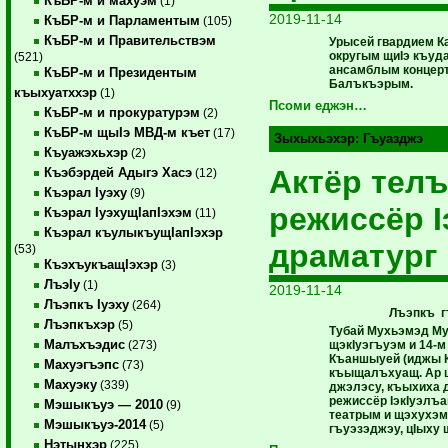
КъБР-м и махуэм
(1)
2019-11-14
КъБР-м и Парламентым
(105)
КъБР-м и Правительствэм
Урысей гвардием К
округым щиIэ къуд
(521)
ансамблым концерт
КъБР-м и Президентым
Балъкъэрым.
къыхуатххэр
(1)
Псоми еджэн…
КъБР-м и прокуратурэм
(2)
КъБР-м щыIэ МВД-м къет
(17)
Зыхыхьэхэр:
Гъуазджэ
Къуажэхьхэр
(2)
Актёр тел
Къэбэрдей Адыгэ Хасэ
(12)
Къэрал Iуэху
(9)
режиссёр I
Къэрал IуэхущIапIэхэм
(11)
Къэрал къулыкъущIапIэхэр
драматург 
(53)
КъэхъукъащIэхэр
(3)
ЛъэIу
(1)
2019-11-14
Лъэпкъ Iуэху
(264)
Лъэпкъ г
Лъэпкъхэр
(5)
Тубай Мухьэмэд Му
Малъхъэдис
щэкIуэгъуэм и 14-
(273)
Къаншыуей (иджы 
Махуэгъэпс
(73)
къыщалъхуащ. Ар 
Махуэку
(339)
джэлэсу, къыхиха д
режиссёр IэкIуэлъа
Мэшыкъуэ — 2010
(9)
театрым и щэхухэм
Мэшыкъуэ-2014
(5)
гъуэзэджэу, цIыху
Нэтынхэр
(225)