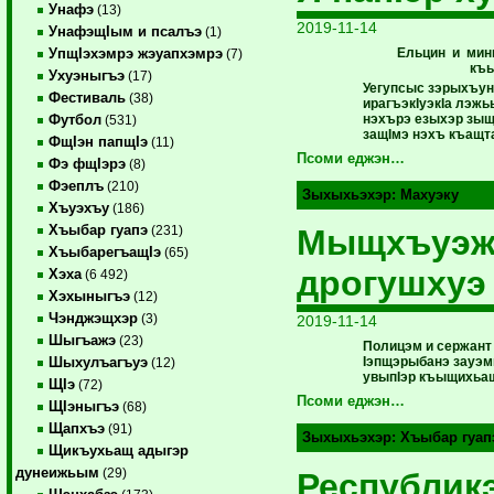
Унафэ
(13)
2019-11-14
УнафэщIым и псалъэ
(1)
Ельцин и мин
УпщIэхэмрэ жэуапхэмрэ
(7)
къ
Ухуэныгъэ
(17)
Уегупсыс зэрыхъуну
Фестиваль
(38)
ирагъэкIуэкIа лэж
нэхърэ езыхэр зыщ
Футбол
(531)
защIмэ нэхъ къащт
ФщIэн папщIэ
(11)
Псоми еджэн…
Фэ фщIэрэ
(8)
Фэеплъ
(210)
Зыхыхьэхэр:
Махуэку
Хъуэхъу
(186)
Хъыбар гуапэ
Мыщхъуэ
(231)
ХъыбарегъащIэ
(65)
дрогушхуэ
Хэха
(6 492)
Хэхыныгъэ
(12)
Чэнджэщхэр
(3)
2019-11-14
Шыгъажэ
(23)
Полицэм и сержан
Iэпщэрыбанэ зауэмк
Шыхулъагъуэ
(12)
увыпIэр къыщихьа
ЩIэ
(72)
Псоми еджэн…
ЩIэныгъэ
(68)
Щапхъэ
(91)
Зыхыхьэхэр:
Хъыбар гуап
Щикъухьащ адыгэр
дунеижьым
(29)
Республик