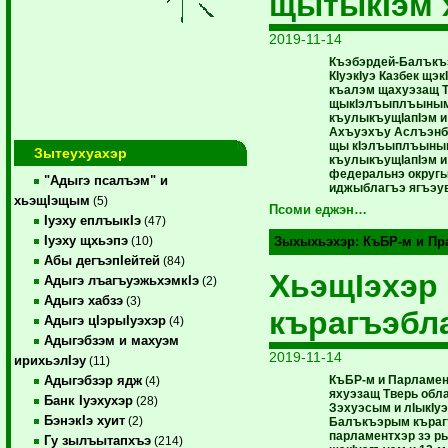
щытыкIэм 
2019-11-14
Къэбэрдей-Балъкъэ
КIуэкIуэ Казбек щэ
къалэм щахуэзащ Т
щыкIэлъыплъыным
къулыкъущIапIэм и
Ахъуэхъу Аслъэнбэ
щы кIэлъыплъыным
Зытеухуахэр
къулыкъущIапIэм и
федеральнэ округы
"Адыгэ псалъэм" и
иджыблагъэ ягъэув
хьэщIэщым
(5)
Псоми еджэн…
Iуэху еплъыкIэ
(47)
Iуэху щхьэпэ
(10)
Зыхыхьэхэр:
КъБР-м и Пр
Абы дегъэпIейтей
(84)
ХьэщIэхэр
Адыгэ лъагъуэжьхэмкIэ
(2)
Адыгэ хабзэ
(3)
кърагъэбл
Адыгэ цIэрыIуэхэр
(4)
Адыгэбзэм и махуэм
2019-11-14
ирихьэлIэу
(11)
КъБР-м и Парламен
Адыгэбзэр ядж
(4)
яхуэзащ Тверь обл
Банк Iуэхухэр
(28)
Зэхуэсым и лIыкIуэ
БэнэкIэ хуит
(2)
Балъкъэрым къраг
парламентхэр зэ р
Гу зылъытапхъэ
(214)