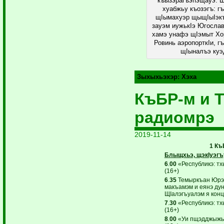
къызэрагъэпэщауэ. 
хуабжьу къозэгъ: 
щIымахуэр щыщIыIэкъ
зауэм иужькIэ Югосла
хамэ унафэ щIэмыт Хо
Ровинь аэропорткIи, г
щIыналъэ ку
Зыхыхьэхэр:
Хэха
КъБР-м и 
радиомрэ
2019-11-14
1 Къ
Блыщхьэ, щэкIуэгъ
6
.
00
«Республикэ: тх
(16+)
6
.
35
Темыркъан Юрэ 
макъамэм и еянэ ду
ЩIалэгъуалэм я конц
7
.
30
«Республикэ: тх
(16+)
8
.
00
«Уи пщэдджыжь 