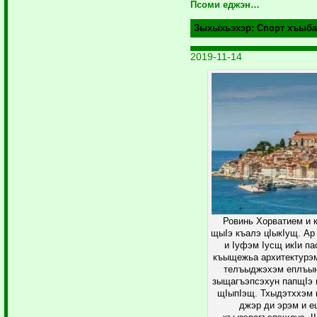
Псоми еджэн…
Зыхыхьэхэр:
Спорт хъыба
2019-11-14
Ровинь Хорватием и 
щыIэ къалэ цIыкIущ. Ар
и Iуфэм Iусщ икIи п
къыщежьа архитектурэм
телъыджэхэм еплъын
зыщагъэпсэхун папщIэ 
щIыпIэщ. Тхыдэтххэм 
джэр ди эрэм и 