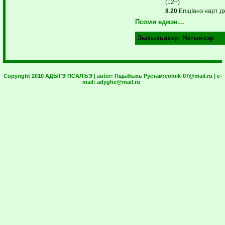
(12+)
8
.
20
ЕпщIанэ нарт дж
Псоми еджэн…
Зыхыхьэхэр:
Нэтынхэр
Copyright 2010 АДЫГЭ ПСАЛЪЭ | autor:
Пщыбыхь Рустам:
comik-07@mail.ru
| e-
mail:
adyghe@mail.ru