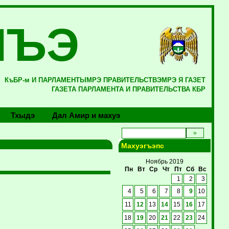
ЛЪЭ
КъБР-м И ПАРЛАМЕНТЫМРЭ ПРАВИТЕЛЬСТВЭМРЭ Я ГАЗЕТ
ГАЗЕТА ПАРЛАМЕНТА И ПРАВИТЕЛЬСТВА КБР
Тхыдэ
Дал Амир и махуэ
Махуэгъэпс
Ноябрь 2019
Пн
Вт
Ср
Чт
Пт
Сб
Вс
1
2
3
4
5
6
7
8
9
10
11
12
13
14
15
16
17
18
19
20
21
22
23
24