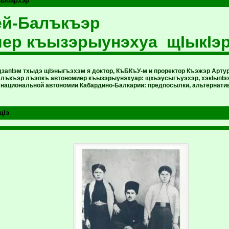
ъыбархэр
ей-Балъкъэр
ер къызэрыунэхуа щIыкIэ
дзапIэм тхыдэ щIэныгъэхэм я доктор, КъБКъУ-м и проректор Къэжэр Арт
лъкъэр лъэпкъ автономиер къызэрыунэхуар: щхьэусыгъуэхэр, хэкIыпIэхэр
национальной автономии Кабардино-Балкарии: предпосылки, альтернативы, 
щIэ