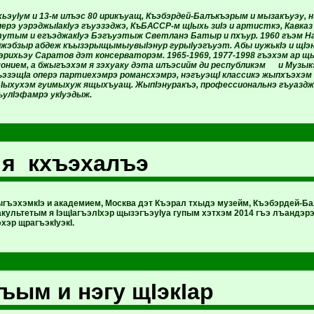
эуIум и 13-м илъэс 80 ирикъуащ, Къэбэрдей-Балъкъэрым и мызакъуэу, н
ерэ уэрэджыIакIуэ гъуэзэджэ, КъБАССР-м щIыхь зиIэ и артисткэ, Кавка
утым и егъэджакIуэ Бэгъуэтыж Светланэ Батыр и пхъур. 1960 гъэм 
жэбзыр абдеж къызэрыщымыувыIэнур гурыIуэгъуэт. Абы иужькIэ и щI
 зэрихьэу Саратов дэт консерваторэм. 1965-1969, 1977-1998 гъэхэм ар
онием, а бжыгъэхэм я зэхуаку дэта илъэсийм ди республикэм и Музык
эзэщIа оперэ партиехэмрэ романсхэмрэ, нэгъуэщI классикэ жыпхъэхэм
Iыхухэм гуимыхуж ящыхъуащ. ЖыпIэнуракъэ, профессиональнэ гъуазд
улIэфамрэ укIуэдыж.
 я кхъэхалъэ
гъэхэмкIэ и академием, Москва дэт Къэрал тхыдэ музейм, Къэбэрдей-Б
акультетым я IэщIагъэлIхэр щызэгъэуIуа гупым хэтхэм 2014 гъэ лъандэр
хэр щрагъэкIуэкI.
ъым и нэгу щIэкIар