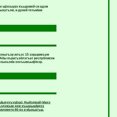
эх-щIэхыурэ къыдовей си адэм
ыхугъэм, и дуней тетыкIам
хьэныгъэр илъэс 15 зэрырикъум
. Абы кърагъэблэгъат республикэм
щезыхьэкIа нэхъыжьыфIхэр.
IыхухъуцIэщ), Ныбэджай (кIахэ
элъэдэжым деж къыщыщIидзэ
илометр 66-рэ и кIыхьагъщ.