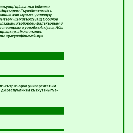
эгъуэщI щIына-лъэ Iэджэми
з Ищхъэрэм ГъуазджэхэмкIэ и
Налшык дэт музыкэ училищэр
эныгъэм щыхигъэхъуащ Собинов
 щылэжьащ Къэбэрдей-Балъкъэрым и
э театрым и уэрэджыIакIуэщ. Абы
 щыщхэр, адыгэ лъэпкъ
жэм щыхузэфIэмыкIамрэ
алъкъэр къэрал университетым
э ди республикэм къэхутэныгъэ-