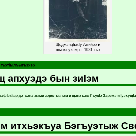
ЩоджэнцIыкIу Алийрэ и
шыпхъухэмрэ. 1931 гъэ
 гъэтIылъыгъэхэр
 апхуэдэ бын зиIэм
 зэфIэкIыр дэтхэнэ зыми зэрелъытам и щапхъэщ ГъукIэ Заремэ и IуэхущI
м итхьэкъуа Бэгъуэтыж Св