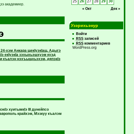
25
26
27
28
29
30
зэ академиер.
« Окт
Дек »
Узэрихьэнур
э
Войти
RSS
записей
RSS
комментариев
WordPress.org
24-хэм Анкара щекIуэкIащ. Адыгэ
Iэ екIуэкIа зэхыхьэшхуэм куэд
 къалэн нэхъыщхьэхэм, дяпэкIэ
Iэ хуитымкIэ III дунейпсо
аврополь крайхэм, Мэзкуу къалэм