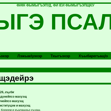
ФИФI ФЫМЫГЪЭПУД, ФИ IЕЙ ФЫМЫГЪЭПЩКIУ
ЫГЭ ПСА
эхэр
Лэжьакlуэхэр
Тхыгъэхэр
Хъыбарегъащlэ
пщэдейрэ
26,
гъубж
 дунейпсо махуэщ
унейпсо махуэщ
нституцэм и махуэщ
 Кореем и къалащхьэ хъуащ.