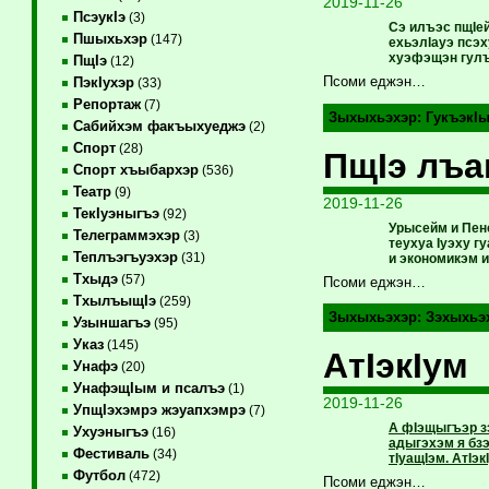
2019-11-26
ПсэукIэ
(3)
Сэ илъэс пщIе
Пшыхьхэр
(147)
ехьэлIауэ псэх
хуэфэщэн гул
ПщIэ
(12)
Псоми еджэн…
ПэкIухэр
(33)
Репортаж
(7)
Зыхыхьэхэр:
ГукъэкI
Сабийхэм факъыхуеджэ
(2)
Спорт
(28)
ПщIэ лъа
Спорт хъыбархэр
(536)
Театр
(9)
2019-11-26
ТекIуэныгъэ
(92)
Урысейм и Пен
Телеграммэхэр
(3)
теухуа Iуэху 
Теплъэгъуэхэр
(31)
и экономикэм 
Тхыдэ
(57)
Псоми еджэн…
ТхылъыщIэ
(259)
Зыхыхьэхэр:
Зэхыхьэ
Узыншагъэ
(95)
Указ
(145)
АтIэкIум
Унафэ
(20)
УнафэщIым и псалъэ
(1)
2019-11-26
УпщIэхэмрэ жэуапхэмрэ
(7)
А фIэщыгъэр з
Ухуэныгъэ
(16)
адыгэхэм я бз
Фестиваль
(34)
тIуащIэм. АтI
Футбол
(472)
Псоми еджэн…