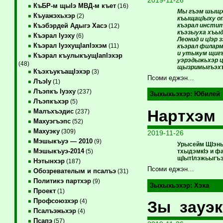
КъБР-м щыIэ МВД-м къет
(16)
Мы гъэм шыщхь
Къуажэхьхэр
(2)
къыщацIыху оп
къэрал инстит
Къэбэрдей Адыгэ Хасэ
(12)
къэзыуха хъыд
Къэрал Iуэху
(6)
Леонид и цIэр
Къэрал IуэхущIапIэхэм
(11)
къэрал филарм
и утыкум щигъ
Къэрал къулыкъущIапIэхэр
уэрэдыжьхэр ц
(48)
щызримыгъэхъ
КъэхъукъащIэхэр
(3)
Псоми еджэн…
ЛъэIу
(1)
Лъэпкъ Iуэху
(237)
Зыхыхьэхэр:
Юбилей
Лъэпкъхэр
(5)
Нартхэм
Малъхъэдис
(237)
Махуэгъэпс
(52)
Махуэку
(309)
2019-11-26
Мэшыкъуэ — 2010
(9)
Урысейм ЩIэны
Мэшыкъуэ-2014
тхыдэмкIэ и ф
(5)
щIытIлэжьыгъэ
Нэтынхэр
(187)
Псоми еджэн…
Обозревателым и псалъэ
(31)
Политикэ партхэр
(9)
Зыхыхьэхэр:
Хэха
Проект
(1)
Профсоюзхэр
(4)
Зы зауэк
Псалъэжьхэр
(4)
Псапэ
(57)