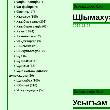
ФщIэн папщIэ
(11)
Зыхыхьэхэр:
Хэха
Фэ фщIэрэ
(6)
Фэеплъ
(178)
ЩIымахуэ
Хъуэхъу
(165)
Хъыбар гуапэ
(201)
2019-11-26
ХъыбарегъащIэ
(62)
Хэха
(5 824)
Хэхыныгъэ
(12)
Чэнджэщхэр
(3)
Шыгъажэ
(20)
Шыхулъагъуэ
(12)
ЩIэ
(62)
ЩIэныгъэ
(63)
Щапхъэ
(78)
Щикъухьащ адыгэр
дунеижьым
(26)
Щэнхабзэ
(160)
Юбилей
(316)
Япэу тыдодзэ
(5)
Зыхыхьэхэр:
Хэха
Усыгъэм 