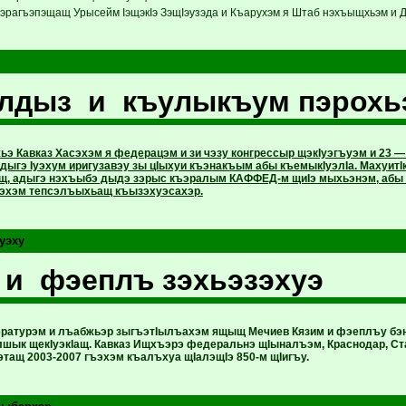
эрагъэпэщащ Урысейм IэщэкIэ ЗэщIэузэда и Къарухэм я Штаб нэхъыщхьэм и Д
Йлдыз и къулыкъум пэрохь
 Кавказ Хасэхэм я федерацэм и зи чэзу конгрессыр щэкIуэгъуэм и 23 — 
адыгэ Iуэхум иригузавэу зы цIыхуи къэнакъым абы къемыкIуэлIа. МахуитIк
 адыгэ нэхъыбэ дыдэ зэрыс къэралым КАФФЕД-м щиIэ мыхьэнэм, абы и
эхэм тепсэлъыхьащ къызэхуэсахэр.
уэху
 и фэеплъ зэхьэзэхуэ
ратурэм и лъабжьэр зыгъэтIылъахэм ящыщ Мечиев Кязим и фэеплъу бэнэк
лшык щекIуэкIащ. Кавказ Ищхъэрэ федеральнэ щIыналъэм, Краснодар, Ст
этащ 2003-2007 гъэхэм къалъхуа щIалэщIэ 850-м щIигъу.