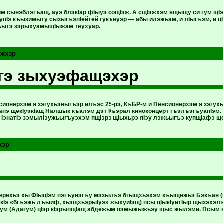
йм сынэблэгъащ, ауэ блэкIар фIыуэ сощIэж. А сщIэжхэм ящыщу си гум щI
упIэ къызимыту сызыгъэпIейтей гукъеуэр — абы илэжьам, и лIыгъэм, и цI
ъытэ зэрыхуамыщIыжам теухуар.
ыжхэр
гэ зыхуэфащэхэр
сионерхэм я зэгухьэныгъэр илъэс 25-рэ, КъБР-м и Пенсионерхэм я зэгу
гуапэ щекIуэкIащ Налшык къалэм дэт Къэрал киноконцерт гъэлъэгъуапIэм
и IэнатIэ зэмылIэужьыгъуэхэм пщIэрэ щIыхьрэ яIэу лэжьыгъэ купщIафэ 
хэр
эрехьэ хы ФIыцIэм пэгъунэгъу мэзылъэ бгыщхьэхэм къыщежьэ Бэкъан (ц
экIэ «бгъэжь лъыиф, хьэщхьэрыIуэ» жыхуиIэщ) псы цIыкIуитIыр щызэх
экIум (Адагум) цIэр кIэрыпщIащ абдежым пэмыжыжьэу щыс жылэми. Псым к