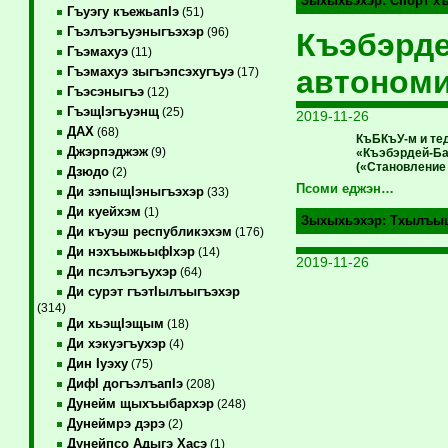
Зыхыхьэхэр:
Спорт х
Гъуэгу къежьапIэ
(51)
Гъэлъэгъуэныгъэхэр
(96)
Къэбэрд
Гъэмахуэ
(11)
автономи
Гъэмахуэ зыгъэпсэхугъуэ
(17)
Гъэсэныгъэ
(12)
ГъэщIэгъуэнщ
(25)
2019-11-26
ДАХ
(68)
КъБКъУ-м и те
Джэрпэджэж
(9)
«Къэбэрдей-Ба
(«Становление 
Дзюдо
(2)
Псоми еджэн…
Ди зэпыщIэныгъэхэр
(33)
Ди куейхэм
(1)
Зыхыхьэхэр:
Тхылъы
Ди къуэш республикэхэм
(176)
Ди нэхъыжьыфIхэр
(14)
2019-11-26
Ди псэлъэгъухэр
(64)
Ди сурэт гъэтIылъыгъэхэр
(314)
Ди хьэщIэщым
(18)
Ди хэкуэгъухэр
(4)
Дин Iуэху
(75)
ДифI догъэлъапIэ
(208)
Дунейм щыхъыбархэр
(248)
Дунеймрэ дэрэ
(2)
Дунейпсо Адыгэ Хасэ
(1)