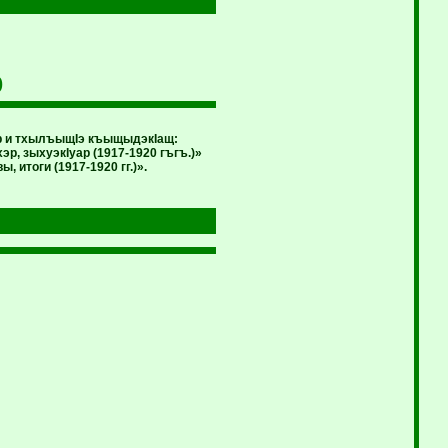
р
ур и тхылъыщIэ къыщыдэкIащ:
, зыхуэкIуар (1917-1920 гъгъ.)»
итоги (1917-1920 гг.)».