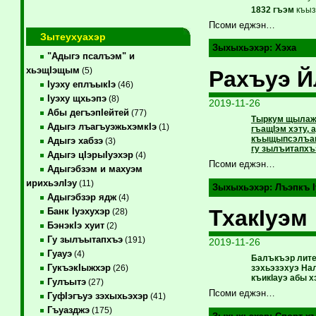
1832 гъэм
къыз
Псоми еджэн…
Зытеухуахэр
Зыхыхьэхэр:
Хэха
"Адыгэ псалъэм" и
хьэщIэщым
(5)
Рахъуэ 
Iуэху еплъыкIэ
(46)
Iуэху щхьэпэ
(8)
2019-11-26
Абы дегъэпIейтей
(77)
Тыркум щылажьэ
Адыгэ лъагъуэжьхэмкIэ
(1)
гъащIэм хэту, 
къыщыпсэлъащ,
Адыгэ хабзэ
(3)
гу зылъитапхъ
Адыгэ цIэрыIуэхэр
(4)
Псоми еджэн…
Адыгэбзэм и махуэм
ирихьэлIэу
(11)
Зыхыхьэхэр:
Лъэпкъ I
Адыгэбзэр ядж
(4)
ТхакIуэм
Банк Iуэхухэр
(28)
БэнэкIэ хуит
(2)
Гу зылъытапхъэ
(191)
2019-11-26
Гуауэ
(4)
Балъкъэр лите
ГукъэкIыжхэр
зэхьэзэхуэ На
(26)
къикIауэ абы х
Гулъытэ
(27)
Псоми еджэн…
ГуфIэгъуэ зэхыхьэхэр
(41)
Гъуазджэ
(175)