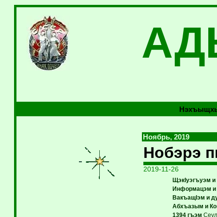
АД
Нэхъыщхь
Ноябрь, 2019
Нобэрэ 
2019-11-26
ЩэкIуэгъуэм и 
Информацэм и
ВакъащIэм и д
Абхъазым и Ко
1394 гъэм
Сеул