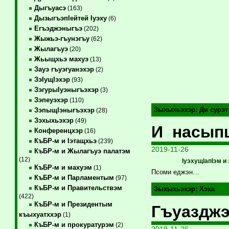
Дыгъуасэ
(163)
ДызыгъэпIейтей Iуэху
(6)
Егъэджэныгъэ
(202)
Жыжьэ-гъунэгъу
(62)
Жылагъуэ
(20)
Жьыщхьэ махуэ
(13)
Зауэ гъуэгуанэхэр
(2)
ЗэIущIэхэр
(93)
ЗэгурыIуэныгъэхэр
(3)
Зэпеуэхэр
(110)
Зыхыхьэхэр:
Ди сурэт
ЗэпыщIэныгъэхэр
(28)
Зэхыхьэхэр
(49)
И насыпщ
Конференцхэр
(16)
КъБР-м и Iэтащхьэ
(239)
2019-11-26
КъБР-м и Жылагъуэ палатэм
(12)
IуэхущIапIэм и
КъБР-м и махуэм
(1)
Псоми еджэн…
КъБР-м и Парламентым
(97)
КъБР-м и Правительствэм
Зыхыхьэхэр:
Хэха
(422)
КъБР-м и Президентым
Гъуазджэ
къыхуатххэр
(1)
КъБР-м и прокуратурэм
(2)
2019-11-26