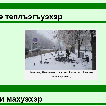
 теплъэгъуэхэр
Налшык, Лениным и уэрам. Cурэтыр Къарей
Элинэ трихащ.
и махуэхэр