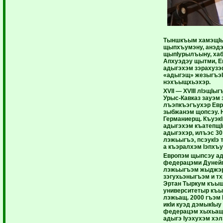
Тыншкъым хамэщIы
щыпхъумэну, анэд
щыпIурылъыну, хаб
Апхуэдэу щытми, 
адыгэхэм зэрахузэф
«адыгэщ» жезыгъэI
нэхъыщхьэхэр.
XVII — XVIII лIэщIы­
Урыс-Кавказ зауэм 
лъэпкъэ­гъухэр Ев
зыбжанэм щопсэу.
Германиерщ. КъуэкI
адыгэхэм къатепщI
адыгэхэр, илъэс 30
лэжьыгъэ, псэукIэ
а къэралхэм Iэп­хъу
Европэм щыпсэу ад
федера­цэми Дуней
лэжьыгъэм жыджэру
зэгу­хьэныгъэм и т
Эртан Тыркум къы
университетыр къы
лэжьащ. 2000 гъэм
икIи куэд дэмыкIыу
федерацэм хы­хьащ
адыгэ Iуэхухэм хэл