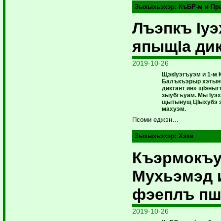
Зыхыхьэхэр:
КъБР-м и Пр
Лъэпкъ Iу
япыщIа ди
2019-10-26
ЩэкIуэгъуэм и 1-м 
Балъкъэрыр хэтын
диктант ин» щIэны
зыубгъуам. Мы Iуэх
щытынущ ЦIыхубэ 
махуэм.
Псоми еджэн…
Зыхыхьэхэр:
Хэха
Къэрмокъ
Мухьэмэд 
фэеплъ п
2019-10-26