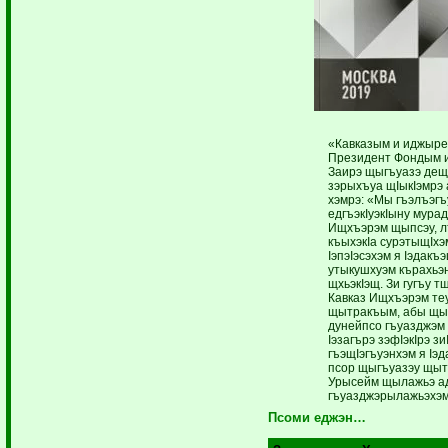
«Кавказым и иджыре
Президент Фондым и
Заирэ щыгъуазэ дещI
зэрыхъуа щIы­кIэмрэ
хэмрэ: «Мы гъэлъэг
едгъэкIуэкIыну мура
Ищхъэрэм щыпсэу, л
къыхэкIа сурэтыщIхэм,
IэпэIэсэхэм я Iэдакъ
утыкушхуэм кърахьэн
щхьэкIэщ. Зи гугъу т
Кавказ Ищхъэрэм те
щытракъым, абы щып
дунейпсо гъуазджэм 
Iэзагърэ зэфIэкIрэ зи
гъэщIэгъуэнхэм я Iэд
псор щыгъуазэу щы
Урысейм щылажьэ ад
гъуазджэрылажьэхэм 
Псоми еджэн…