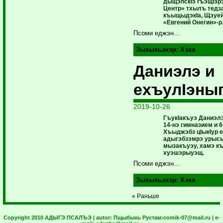
дыщэпскIэ гъэщIэр
Центр» тхылъ тедза
къыщыдэкIа, Щэуей
«Евгений Онегин»-р
Псоми еджэн…
Зыхыхьэхэр:
Хэха
Даниэлэ и
ехъулIэны
2019-10-26
ГъукIакъуэ Даниэл
14-нэ гимназием и 
Хъыджэбз цIыкIур 
адыгэбзэмрэ урыс
мызакъуэу, хамэ к
хуэшэрыуэщ.
Псоми еджэн…
Зыхыхьэхэр:
Хэха
« Раньше
Copyright 2010 АДЫГЭ ПСАЛЪЭ | autor:
Пщыбыхь Рустам:
comik-07@mail.ru
| e-