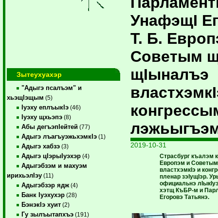
Парламент
УнафэщI Е
Т. Б. Евро
Советым щ
щIыналъэ
Зытеухуахэр
властхэмкI
"Адыгэ псалъэм" и
хьэщIэщым
(5)
конгрессы
Iуэху еплъыкIэ
(46)
Iуэху щхьэпэ
(8)
лэжьыгъэм
Абы дегъэпIейтей
(77)
Адыгэ лъагъуэжьхэмкIэ
(1)
2019-10-31
Адыгэ хабзэ
(3)
Адыгэ цIэрыIуэхэр
Страсбург къалэм 
(4)
Европэм и Советым
Адыгэбзэм и махуэм
властхэмкIэ и конг
ирихьэлIэу
(11)
пленар зэIущIэр. У
официальнэ лIыкIу
Адыгэбзэр ядж
(4)
хэтщ КъБР-м и Пар
Банк Iуэхухэр
(28)
­Егоровэ Татьянэ.
БэнэкIэ хуит
(2)
Гу зылъытапхъэ
(191)