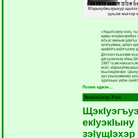
КIэрыхубжьэрыхур щызэх
щхьэм жыгхэр 
«Ущыпсэуну нэхъ ты
иджы епщIанэрейуэ
илъэс миным ­щIигъу
хуэхъумащ, щIэуэ ща
щафIэгъэщIэгъуэну 
Дэтхэнэ къалэми къу
дагъуэшхуэу иIащ Ш
1987 гъэм накъыгъэм
исат, кIэрыхубжьэр
къызэщIэнэри. ЦIыху
ауэ узыхуэмеижу ун
здэпхьын уиIэн хуей
Псоми еджэн…
Зыхыхьэхэр:
Хэха
ЩэкIуэгъу
екIуэкIыну
зэIущIэхэр