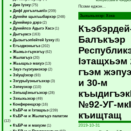
Дин Iуэху
(75)
Псоми еджэн…
ДифI догъэлъапIэ
(209)
Зыхыхьэхэр:
Хэха
Дунейм щыхъыбархэр
(248)
Дунеймрэ дэрэ
(2)
Къэбэрдей
Дунейпсо Адыгэ Хасэ
(1)
Дыгъуасэ
(163)
Балъкъэр
ДызыгъэпIейтей Iуэху
(6)
Егъэджэныгъэ
(202)
Республик
Жыжьэ-гъунэгъу
(62)
Жылагъуэ
(20)
Iэтащхьэм 
Жьыщхьэ махуэ
(13)
гъэм жэпу
Зауэ гъуэгуанэхэр
(2)
ЗэIущIэхэр
(93)
и 30-м
ЗэгурыIуэныгъэхэр
(3)
Зэпеуэхэр
(110)
къыдигъэкI
ЗэпыщIэныгъэхэр
(28)
Зэхыхьэхэр
(49)
№92-УГ-мк
Конференцхэр
(16)
КъБР-м и Iэтащхьэ
(239)
къищтащ
КъБР-м и Жылагъуэ палатэм
(12)
2019-10-31
КъБР-м и махуэм
(1)