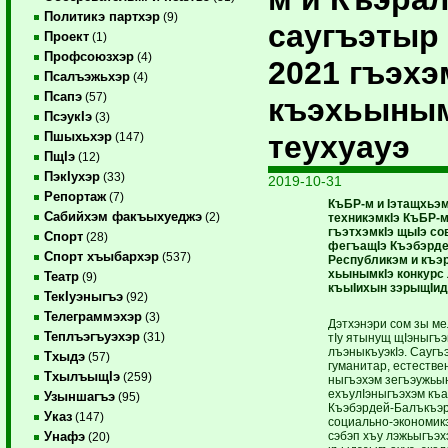
Политикэ партхэр
(9)
саугъэтыр 
Проект
(1)
Профсоюзхэр
(4)
2021 гъэхэ
Псалъэжьхэр
(4)
Псапэ
(57)
къэхьыны
ПсэукIэ
(3)
теухуауэ
Пшыхьхэр
(147)
ПщIэ
(12)
ПэкIухэр
(33)
2019-10-31
Репортаж
(7)
КъБР-м и Iэтащхьэ
Сабийхэм факъыхуеджэ
(2)
техникэмкIэ КъБР-м
гъэтхэмкIэ щыIэ с
Спорт
(28)
фегъащIэ Къэ­бэрд
Спорт хъыбархэр
(537)
Республикэм и къэр
хьынымкIэ конкурс
Театр
(9)
къыIихын зэ­ры­щIи
ТекIуэныгъэ
(92)
Телеграммэхэр
(3)
Дэтхэнэри сом зы ме­
Теплъэгъуэхэр
(31)
тIу ятынущ щIэныгъэ
лъэныкъуэкIэ. Саугъ
Тхыдэ
(57)
гуманитар, естествен
ТхылъыщIэ
(259)
ныгъэхэм зегъэу­жьы
ехъулIэныгъэхэм къа
Узыншагъэ
(95)
Къэбэрдей-Балъкъэр 
Указ
(147)
социально-экономик
сэбэп хъу лэжьыгъэхэ
Унафэ
(20)