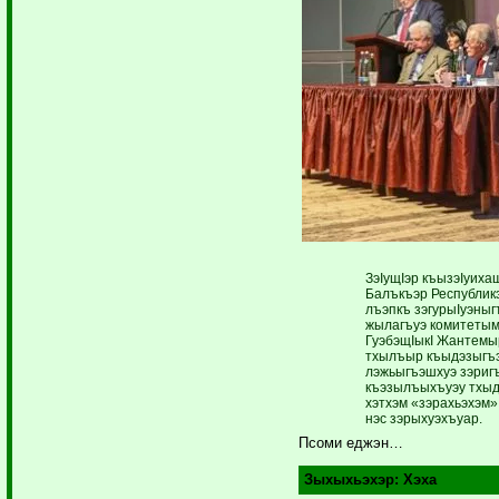
ЗэIущIэр къызэIуиха
Балъкъэр Республи
лъэпкъ зэгурыIуэныг
жылагъуэ комитетым
ГуэбэщIыкI Жантемы
тхылъыр къыдэзыгъэ
лэжьыгъэшхуэ зэриг
къэзылъыхъуэу тхы
хэтхэм «зэрахьэхэм
нэс зэ­рыхуэхъуар.
Псоми еджэн…
Зыхыхьэхэр:
Хэха