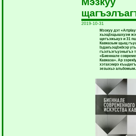
Мэзкуу
щагъэлъаг
2019-10-31
Мэзкуу дэт «Artplay
хьэщIэ­щы­шхуэм жэ
щегъэжьауэ и 31 пщ
Кавказым щыщ гъуа
IэдакъэщIэкIхэр ­у
гъэлъэгъуэныгъэ 
­«Биеннале совреме
Кавказа». Ар зэрекI
хэтахэмрэ къыдегъ
зезыхьэ альбомым