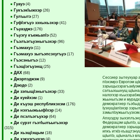
Гуауэ
(4)
ГукъэкIыжхэр
(26)
Гулъытэ
(27)
ГуфIэгъуэ зэхыхьэхэр
(41)
Гъуазджэ
(176)
Гъуэгу къежьапIэ
(52)
Гъэлъэгъуэныгъэхэр
(96)
Гъэмахуэ
(11)
Гъэмахуэ зыгъэпсэхугъуэ
(17)
Гъэсэныгъэ
(12)
ГъэщIэгъуэнщ
(25)
ДАХ
(68)
Сессиер зытеухуар а
Джэрпэджэж
(9)
пIэхэмрэ Европэм щ
Дзюдо
(2)
зэрыщызэрагъакIуэмр
сэ­лъыхьынущ щIына
Ди зэпыщIэныгъэхэр
(33)
налогхэр къызэрабжы
Ди куейхэм
(1)
жьы­­ныгъэм и мурад
демократиер гъэбыд
Ди къуэш республикэхэм
(176)
IуэхущIапIэхэр ­зэ­р
Ди нэхъыжьыфIхэр
(14)
зэ­мы­лIэу­жьыгъуэхэм
Ди псэлъэгъухэр
(64)
Апхуэдэу зыхэплъэ
Федерацэм щIыпIэ, 
Ди сурэт гъэтIылъыгъэхэр
демократиер зэрыщы
(315)
ипкъ ­иткIэ къащтэн
Ди хьэщIэщым
(18)
щIы­пIэ, щIыналъэ вл
Ди хэкуэгъухэр
(4)
конгрессым и чэнджэ