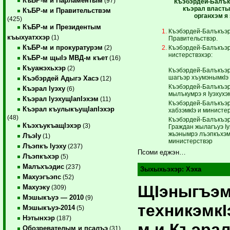
КъБР-м и Парламентым
(97)
Къэбэрдей-Балък
къэрал властым
КъБР-м и Правительствэм
органхэм я
(425)
КъБР-м и Президентым
Къэбэрдей-Балъкъэр
къыхуатххэр
(1)
Правительствэр.
КъБР-м и прокуратурэм
Къэбэрдей-Балъкъэр
(2)
нистерствэхэр:
КъБР-м щыIэ МВД-м къет
(16)
Къуажэхьхэр
(2)
Къэбэрдей-Балъкъэр 
шагъэр хъумэнымкIэ
Къэбэрдей Адыгэ Хасэ
(12)
Къэбэрдей-Балъкъэр
Къэрал Iуэху
(6)
мылъкумрэ я Iуэхухэ
Къэрал IуэхущIапIэхэм
(11)
Къэбэрдей-Балъкъэр
Къэрал къулыкъущIапIэхэр
хабзэмкIэ и министе
(48)
Къэбэрдей-Балъкъэр
КъэхъукъащIэхэр
(3)
Граждан жылагъуэ Iуэ
жьэ­нымрэ лъэпкъхэм 
ЛъэIу
(1)
министерствэр
Лъэпкъ Iуэху
(237)
Псоми еджэн…
Лъэпкъхэр
(5)
Малъхъэдис
(237)
Зыхыхьэхэр:
Хэха
Махуэгъэпс
(52)
ЩIэныгъэ
Махуэку
(309)
Мэшыкъуэ — 2010
(9)
техникэмкI
Мэшыкъуэ-2014
(5)
Нэтынхэр
(187)
м и Къэра
Обозревателым и псалъэ
(31)