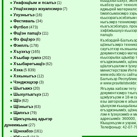
къыдэзыгъахуэ, эколо
УнафэщIым и псалъэ
(1)
къабзэу щыт техноло
УпщIэхэмрэ жэуапхэмрэ
(7)
иджырей мате­риал­х
Iэмэпсымэхэмрэ зэры
Ухуэныгъэ
(16)
къызэрагъэ­сэ­бэ­пым 
Фестиваль
(34)
ны­гъэмрэ техникэмрэ
къа­гъэ­с­э­бэ­пурэ, п
Футбол
(473)
зэфIэкIышхуэ къызэ
ФщIэн папщIэ
(11)
папщIэ.
Фэ фщIэрэ
(6)
Къэбэрдей-Балъкъэр
щIэныгъэмрэ техникэ
Фэеплъ
(178)
саугъэтхэр къэхьыны
Хъуэхъу
(165)
документхэмрэ ма­т
къызэрыIах ­щIы­­кIэр
Хъыбар гуапэ
(202)
егъэджэнымкIэ, щI­э­н
ХъыбарегъащIэ
(62)
щIалэгъуалэм я Iуэху
Хэха
(5 839)
министерствэм Инте
www.edu.kbr.ru сайт
Хэхыныгъэ
(12)
Балъкъэр Республик
Чэнджэщхэр
(3)
и www.pravitelstvokbr
Шыгъажэ
(20)
Ягъэува хабзэм тету 
документхэмрэ тхыг
Шыхулъагъуэ
(12)
щэкIуэгъуэм и 18-м с
ЩIэ
(62)
езы авторхэм е абы
цIы­ху­хэм къыщыIах
ЩIэныгъэ
(63)
егъэджэнымкIэ, щIэ­
Щапхъэ
(79)
лэм я IуэхухэмкIэ и 
адресымкIэ: 360000,
Щикъухьащ адыгэр
КIыщокъуэм и уэрам, 
дунеижьым
(27)
Телефоныр: 42-07-7
Щэнхабзэ
(161)