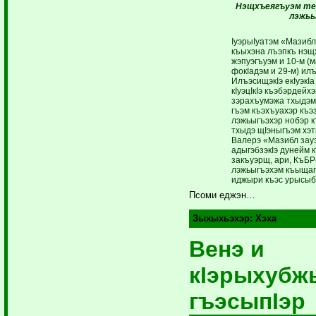
Нэщхъеягъуэм те
лэжьы
IуэрыIуатэм «Мазибл 
къыхэна лъэпкъ нэщх
жэпуэгъуэм и 10-м (
фокIадэм и 29-м) ил
ИлъэсищэкIэ екIуэкIа
кIуэцIкIэ къэбэрдейхэ
зэрахъумэжа тхыдэм
гъэм къэхъуахэр къэ
лэжьыгъэхэр нобэр 
тхыдэ щIэныгъэм хэ
Валерэ «Мазибл ­зау
адыгэбзэкIэ дунейм 
закъуэрщ, ари, ­КъБ
лэжьыгъэхэм къы­щаг
иджыри къэс урысыбзэ
Псоми еджэн…
Зыхыхьэхэр:
Хэха
Венэ и
кIэрыхубж
гъэсыпIэр