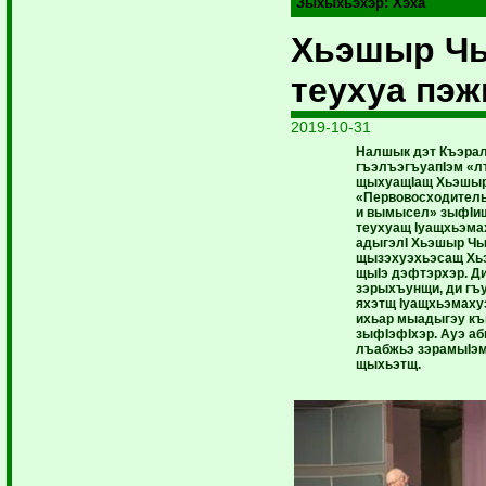
Зыхыхьэхэр:
Хэха
Хьэшыр Ч
теухуа пэ
2019-10-31
Налшык дэт Къэрал 
гъэлъэгъуапIэм «л
щыхуащIащ Хьэшыр 
«Первовосходи­тел
и вымысел» зыфIи
теухуащ ­Iуащхьэма
адыгэлI Хьэшыр Ч
щызэхуэхьэсащ Хь
щыIэ дэфтэрхэр. Д
зэрыхъунщи, ди гъ
яхэтщ Iуа­щхьэмаху
ихьар мыадыгэу къ
зыфIэфI­хэр. Ауэ а
лъабжьэ зэрамыIэ
щыхьэтщ.