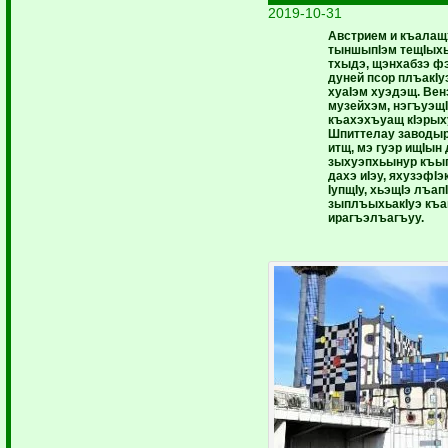
2019-10-31
Австрием и къалащ
тыншыпIэм тещIыхь
тхыдэ, щэнхабзэ ф
дуней псор плъакIу
хуаIэм хуэдэщ. Венэ
музейхэм, нэгъуэщ
къахэхъуащ кIэрых
Шпиттелау заводыр
итщ, мэ гуэр ищIын 
зыхуэпхьынур къы
дахэ иIэу, яхузэфI
IупщIу, хьэщIэ лъап
зыплъыхьакIуэ къа
ирагъэлъагъуу.