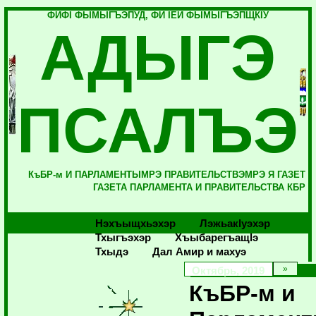
ФИФI ФЫМЫГЪЭПУД, ФИ IЕЙ ФЫМЫГЪЭПЩКIУ
АДЫГЭ
ПСАЛЪЭ
КъБР-м И ПАРЛАМЕНТЫМРЭ ПРАВИТЕЛЬСТВЭМРЭ Я ГАЗЕТ
ГАЗЕТА ПАРЛАМЕНТА И ПРАВИТЕЛЬСТВА КБР
Нэхъыщхьэхэр
Лэжьакlуэхэр
Тхыгъэхэр
Хъыбарегъащlэ
Тхыдэ
Дал Амир и махуэ
Октябрь, 2019
КъБР-м и