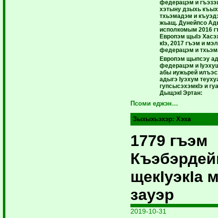
федерацэм и гъэзэ
хэтыну дзыхь къы­х
тхьэмадэм и къуэдз
жьащ. Дунейпсо Ад
исполкомым 2016 
Европэм щыIэ Хасэхэ
кIэ, 2017 гъэм и м
федерацэм и тхьэм
Европэм щыпсэу ад
федерацэм и Iуэху
абы иужьрей илъэс
адыгэ Iуэхум теуху
гупсысэхэмкIэ и г
ДыщэкI Эртан:
Псоми еджэн…
Зыхыхьэхэр:
Хэха
1779 гъэм
Къэбэрде
щекIуэкIа 
зауэр
2019-10-31