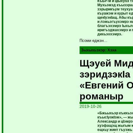
КъБР-м и цIыхубэ т
Мухьэмэд къызэра
зэрырикъум теухуа
къуажэм и курыт е
щекIуэкIащ. Абы к
и лэжьэгъухэмрэ н
благъэхэмрэ Iыхьл
иригъэджахэмрэ и 
дихьэххэмрэ.
Псоми еджэн…
Зыхыхьэхэр:
Хэха
Щэуей Ми
зэридзэкIа
«Eвгений 
романыр
2019-10-26
«Бжьыхьэр къихьэх
къысIуокIэж», — ж
Александр и цIэмрэ
хуэфащэщ жыгым 
ещхьу жинт гъуэжь 