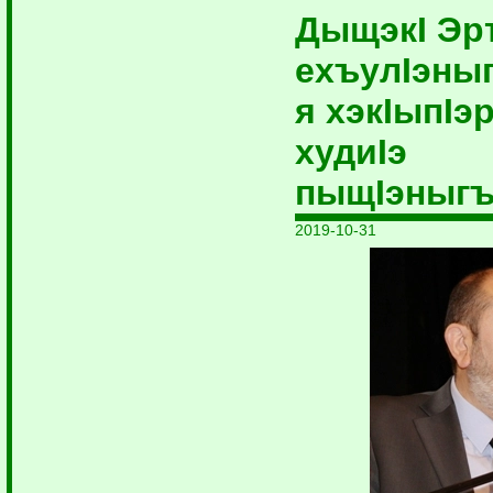
ДыщэкI Эр
ехъулIэны
я хэкIыпIэ
худиIэ
пыщIэныг
2019-10-31