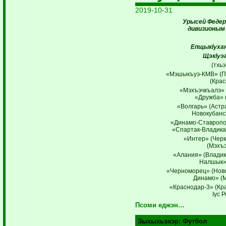
2019-10-31
Урысей Федер
дивизионым 
ЕпщыкIухан
ЩэкIуэг
(тхь
«Мэшыкъуэ-КМВ» (П
(Кра
«Мэхъэчкъалэ» 
«Дружба» 
«Волгарь» (Астр
Новокубанс
«Динамо-Ставропо
«Спартак-Владика
«Интер» (Черк
(Мэхъэ
«Алания» (Владик
Налшык»
«Черноморец» (Ново
Динамо» (М
«Краснодар-3» (Кр
Iус 
Псоми еджэн…
Зыхыхьэхэр:
Футбол