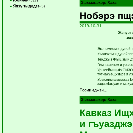
Юбилей
(317)
Зыхыхьэхэр:
Хэха
Япэу тыдодзэ
(5)
Нобэрэ пщ
2019-10-31
Жэпуэгъ
мах
Экономием и дунейп
Къалэхэм я дунейпс
Тенджыз ФIыцIэм и 
Гимнастикэм и урыс
Урысейм щыIэ СИЗО
тутнакъэщхэмрэ я лэ
Урысейм щылажьэ Iэ
зэдзэкIакIуэм и маху
Псоми еджэн…
Зыхыхьэхэр:
Хэха
Кавказ Ищ
и гъуаздж