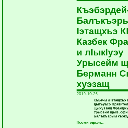
Къэбэрдей
Балъкъэр
Iэтащхьэ К
Казбек Фр
и лIыкIуэу
Урысейм щ
Берманн С
хуэзащ
2019-10-26
КъБР-м и Iэтащхьэ К
дыгъуасэ Правител
щыхуэзащ Франджы
Урысейм щыIэ, офи
Балъкъэрым къэкIу
Псоми еджэн…