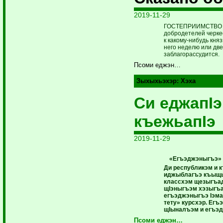
2019-11-29
ГОСТЕПРИИМСТВО е
добродетелей черкес
к какому-нибудь кня
него неделю или две
заблагорассудится.
Псоми еджэн…
Зыхыхьэхэр:
Хэха
Си еджапIэ
къежьапIэ
2019-11-29
«Егъэджэныгъэ» 
Ди республикэм и
иджыблагъэ къыщы
классхэм щезыгъа
щIэныгъэм хэзыгъ
егъэджэныгъэ Iэма
тету» курсхэр. Ег
щIыналъэм и егъэдж
Псоми еджэн…