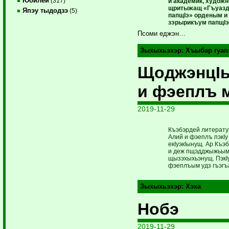
Юбилей
(317)
и академик, художн
щритыжащ «Гъуаз
Япэу тыдодзэ
(5)
папщIэ» орденым и
зэрырикъум папщI
Псоми еджэн…
Зыхыхьэхэр:
Хъыбар гуап
ЩоджэнцIы
и фэеплъ 
2019-11-29
Къэбэрдей литерату
Алий и фэеплъ пэкIу
екIуэкIынущ. Ар Къэ
и деж пщэдджыжьым 
щызэхыхьэнущ. ПэкIу
фэеплъым удз гъэгъ
Зыхыхьэхэр:
Хэха
Нобэ
2019-11-29