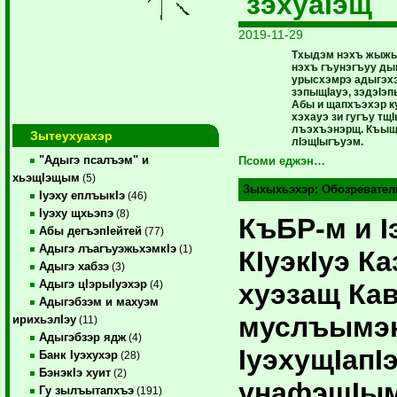
зэхуаIэщ
2019-11-29
Тхыдэм нэхъ жыжь
нэхъ гъунэгъуу ды
урысхэмрэ адыгэх
зэпыщIауэ, зэдэIэ
Абы и щапхъэхэр к
хэхауэ зи гугъу тщ
лъэхъэнэрщ. Къыщ
Зытеухуахэр
лIэщIыгъуэм.
"Адыгэ псалъэм" и
Псоми еджэн…
хьэщIэщым
(5)
Зыхыхьэхэр:
Обозревател
Iуэху еплъыкIэ
(46)
Iуэху щхьэпэ
(8)
КъБР-м и I
Абы дегъэпIейтей
(77)
Адыгэ лъагъуэжьхэмкIэ
(1)
КIуэкIуэ Ка
Адыгэ хабзэ
(3)
Адыгэ цIэрыIуэхэр
хуэзащ Ка
(4)
Адыгэбзэм и махуэм
муслъымэн
ирихьэлIэу
(11)
Адыгэбзэр ядж
(4)
IуэхущIапI
Банк Iуэхухэр
(28)
БэнэкIэ хуит
(2)
унафэщIы
Гу зылъытапхъэ
(191)