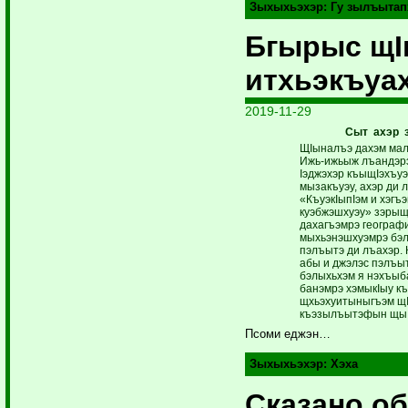
Зыхыхьэхэр:
Гу зылъытап
Бгырыс щ
итхьэкъуа
2019-11-29
Сыт ахэр 
ЩIыналъэ дахэм мал
Ижь-ижьыж лъандэрэ
Iэджэхэр къыщIэхъуэп
мызакъуэу, ахэр ди 
«КъуэкIыпIэм и хэгъ
куэбжэшхуэу» зэрыщ
дахагъэмрэ географие
мыхьэнэшхуэмрэ бэл
пэлъытэ ди лъахэр. 
абы и джэлэс пэлъыт
бэлыхьхэм я нэхъыб
банэмрэ хэмыкIыу къ
щхьэхуитыныгъэм щI
къэзылъытэфын щыI
Псоми еджэн…
Зыхыхьэхэр:
Хэха
Сказано об