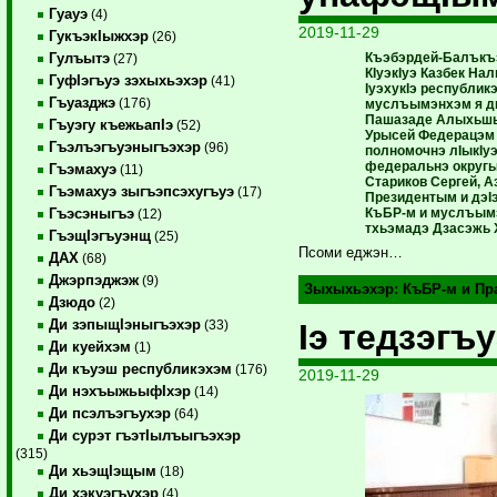
Гуауэ
(4)
2019-11-29
ГукъэкIыжхэр
(26)
Къэбэрдей-Балъкъэ
Гулъытэ
(27)
КIуэкIуэ Казбек Н
ГуфIэгъуэ зэхыхьэхэр
(41)
IуэхукIэ республик
Гъуазджэ
(176)
муслъымэнхэм я дин
Пашазаде Алыхьшык
Гъуэгу къежьапIэ
(52)
Урысей Федерацэм 
Гъэлъэгъуэныгъэхэр
(96)
полномочнэ лIыкIу
федеральнэ округы
Гъэмахуэ
(11)
Стариков Сергей, 
Гъэмахуэ зыгъэпсэхугъуэ
(17)
Президентым и дэI
КъБР-м и муслъымэ
Гъэсэныгъэ
(12)
тхьэмадэ Дзасэжь 
ГъэщIэгъуэнщ
(25)
Псоми еджэн…
ДАХ
(68)
Джэрпэджэж
(9)
Зыхыхьэхэр:
КъБР-м и Пр
Дзюдо
(2)
Ди зэпыщIэныгъэхэр
Iэ тедзэгъу
(33)
Ди куейхэм
(1)
Ди къуэш республикэхэм
(176)
2019-11-29
Ди нэхъыжьыфIхэр
(14)
Ди псэлъэгъухэр
(64)
Ди сурэт гъэтIылъыгъэхэр
(315)
Ди хьэщIэщым
(18)
Ди хэкуэгъухэр
(4)