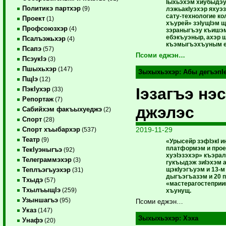
Iыхьэхэм хиубыдэу
Политикэ партхэр
(9)
лэжьакIуэхэр яхуэ
сату-технологие к
Проект
(1)
хъурей» зэIущIэм
Профсоюзхэр
(4)
зэраныгъэу къишэм
ебэкъуэныр, ахэр 
Псалъэжьхэр
(4)
къэмыгъэхъуным е
Псапэ
(57)
Псоми еджэн…
ПсэукIэ
(3)
Пшыхьхэр
(147)
Зыхыхьэхэр:
Абы дегъэпI
ПщIэ
(12)
Iэзагъэ нэ
ПэкIухэр
(33)
Репортаж
(7)
джэлэс
Сабийхэм факъыхуеджэ
(2)
Спорт
(28)
2019-11-29
Спорт хъыбархэр
(537)
Театр
(9)
«Урысейр зэфIэкI и
платформэм и прое
ТекIуэныгъэ
(92)
хуэIэзэхэр» къэра
Телеграммэхэр
(3)
гукъыдэж зиIэхэм 
щэкIуэгъуэм и 13-
Теплъэгъуэхэр
(31)
дыгъэгъазэм и 20 
Тхыдэ
(57)
«мастерагостеприи
ТхылъыщIэ
(259)
хъунущ.
Узыншагъэ
(95)
Псоми еджэн…
Указ
(147)
Зыхыхьэхэр:
Хэха
Унафэ
(20)