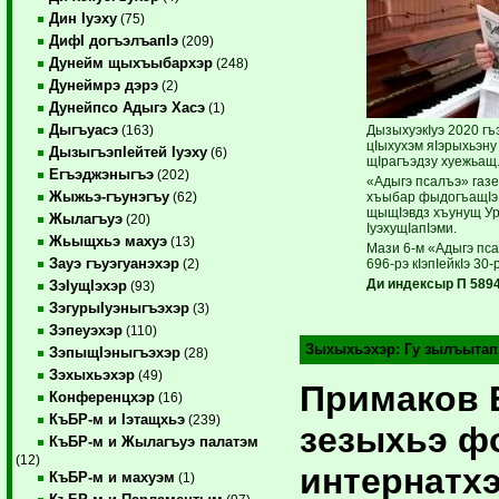
Дин Iуэху
(75)
ДифI догъэлъапIэ
(209)
Дунейм щыхъыбархэр
(248)
Дунеймрэ дэрэ
(2)
Дунейпсо Адыгэ Хасэ
(1)
Дыгъуасэ
ДызыхуэкIуэ 2020 гъ
(163)
цIыхухэм яIэрыхьэну
ДызыгъэпIейтей Iуэху
(6)
щIрагъэдзу хуежьащ
Егъэджэныгъэ
(202)
«Адыгэ псалъэ» газ
Жыжьэ-гъунэгъу
хъыбар фыдогъащIэ: 
(62)
щыщIэвдз хъунущ Ур
Жылагъуэ
(20)
IуэхущIапIэми.
Жьыщхьэ махуэ
(13)
Мази 6-м «Адыгэ пса
Зауэ гъуэгуанэхэр
696-рэ кIэпIейкIэ 30-
(2)
Ди индексыр П 5894
ЗэIущIэхэр
(93)
ЗэгурыIуэныгъэхэр
(3)
Зэпеуэхэр
(110)
Зыхыхьэхэр:
Гу зылъытап
ЗэпыщIэныгъэхэр
(28)
Зэхыхьэхэр
(49)
Примаков Е
Конференцхэр
(16)
КъБР-м и Iэтащхьэ
(239)
зезыхьэ ф
КъБР-м и Жылагъуэ палатэм
(12)
интернатх
КъБР-м и махуэм
(1)