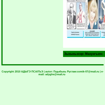
Зыхыхьэхэр:
Махуэгъэпс
Copyright 2010 АДЫГЭ ПСАЛЪЭ | autor:
Пщыбыхь Рустам:
comik-07@mail.ru
| e-
mail:
adyghe@mail.ru