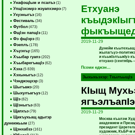
УнафэщIым и псалъэ
(1)
Етхуанэ
УпщIэхэмрэ жэуапхэмрэ
(7)
Ухуэныгъэ
(16)
къыдэкIыг
Фестиваль
(34)
Футбол
(473)
фыкъыще
ФщIэн папщIэ
(11)
Фэ фщIэрэ
(6)
2019-11-29
Фэеплъ
(178)
Дунейм къытехьащ 
Хъуэхъу
(165)
жылагъуэ-политик
и къыкIэлъыкIуэ к
Хъыбар гуапэ
(202)
етхуанэ (сентябрь 
ХъыбарегъащIэ
(62)
Псоми еджэн…
Хэха
(5 839)
Хэхыныгъэ
(12)
Зыхыхьэхэр:
ТхылъыщIэ
Чэнджэщхэр
(3)
Шыгъажэ
КIыщ Мухь
(20)
Шыхулъагъуэ
(12)
ягъэлъапIэ
ЩIэ
(62)
ЩIэныгъэ
(63)
Щапхъэ
(79)
2019-11-29
Щикъухьащ адыгэр
Москва къалэм Худ
академием и Прези
дунеижьым
(27)
президент Церетели
Щэнхабзэ
(161)
художник, КъБР-м 