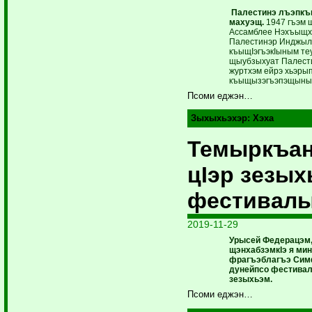
Палестинэ лъэпкъ
махуэщ.
1947 гъэм щ
Ассамблее Нэхъыщх
Палестинэр Инджыл
къыщIэгъэкIыным теу
щыубзыхуат Палест
журтхэм ейрэ хьэры
къыщызэгъэпэщыны
Псоми еджэн…
Зыхыхьэхэр:
Хэха
Темыркъан
цIэр зезых
фестивал
2019-11-29
Урысей Федерацэм
щэнхабзэмкIэ я ми
фрагъэблагъэ Симф
дунейпсо фестивал
зезыхьэм.
Псоми еджэн…