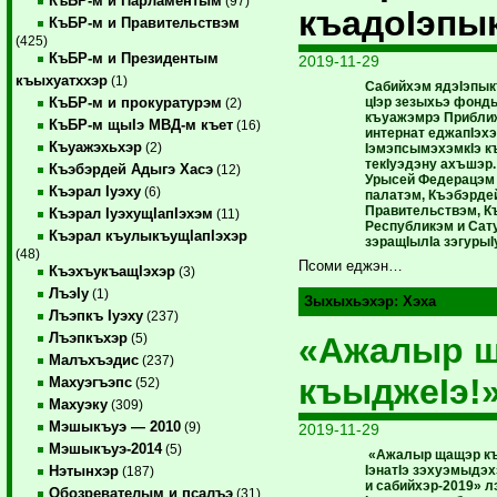
КъБР-м и Парламентым
(97)
къадоIэпы
КъБР-м и Правительствэм
(425)
КъБР-м и Президентым
2019-11-29
къыхуатххэр
(1)
Сабийхэм ядэIэпыкъ
цIэр зезыхьэ фонд
КъБР-м и прокуратурэм
(2)
къуажэмрэ Приближ
КъБР-м щыIэ МВД-м къет
(16)
интернат еджапIэхэ
Къуажэхьхэр
(2)
IэмэпсымэхэмкIэ 
текIуэдэну ахъшэр
Къэбэрдей Адыгэ Хасэ
(12)
Урысей Федерацэм
Къэрал Iуэху
(6)
палатэм, Къэбэрде
Правительствэм, 
Къэрал IуэхущIапIэхэм
(11)
Республикэм и Сат
Къэрал къулыкъущIапIэхэр
зэращIылIа зэгурыI
(48)
Псоми еджэн…
КъэхъукъащIэхэр
(3)
ЛъэIу
(1)
Зыхыхьэхэр:
Хэха
Лъэпкъ Iуэху
(237)
Лъэпкъхэр
«Ажалыр 
(5)
Малъхъэдис
(237)
къыджеIэ!
Махуэгъэпс
(52)
Махуэку
(309)
Мэшыкъуэ — 2010
(9)
2019-11-29
Мэшыкъуэ-2014
(5)
«Ажалыр щащэр къ
IэнатIэ зэхуэмыдэх
Нэтынхэр
(187)
и сабийхэр-2019» л
Обозревателым и псалъэ
(31)