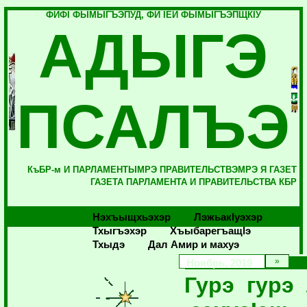
ФИФI ФЫМЫГЪЭПУД, ФИ IЕЙ ФЫМЫГЪЭПЩКIУ
АДЫГЭ
ПСАЛЪЭ
КъБР-м И ПАРЛАМЕНТЫМРЭ ПРАВИТЕЛЬСТВЭМРЭ Я ГАЗЕТ
ГАЗЕТА ПАРЛАМЕНТА И ПРАВИТЕЛЬСТВА КБР
Нэхъыщхьэхэр
Лэжьакlуэхэр
Тхыгъэхэр
Хъыбарегъащlэ
Тхыдэ
Дал Амир и махуэ
Ноябрь, 2019
Гурэ гурэ